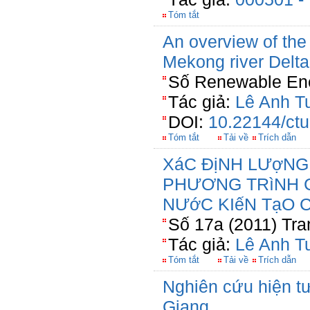
Tóm tắt
An overview of the
Mekong river Delta
Số Renewable Ene
Tác giả:
Lê Anh T
DOI:
10.22144/ctu
Tóm tắt
Tải về
Trích dẫn
XáC ĐịNH LƯợNG
PHƯƠNG TRìNH 
NƯớC KIếN TạO 
Số 17a (2011) Tra
Tác giả:
Lê Anh T
Tóm tắt
Tải về
Trích dẫn
Nghiên cứu hiện t
Giang