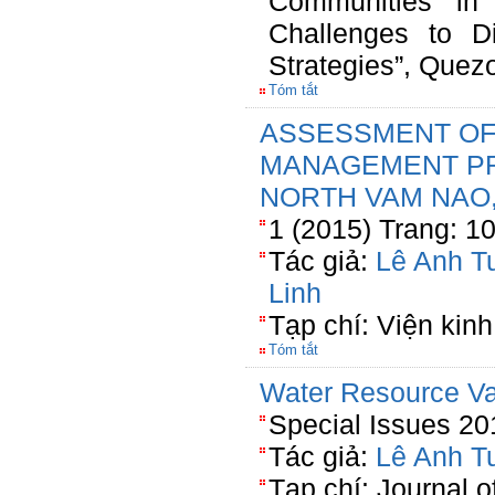
Communities in
Challenges to Di
Strategies”, Quezo
Tóm tắt
ASSESSMENT OF
MANAGEMENT PRO
NORTH VAM NAO,
1 (2015) Trang: 1
Tác giả:
Lê Anh T
Linh
Tạp chí: Viện kinh 
Tóm tắt
Water Resource Va
Special Issues 20
Tác giả:
Lê Anh T
Tạp chí: Journal 