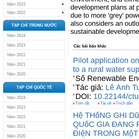
Năm 2023
development plans at p
Năm 2022
due to more 'grey' powe
also considers an outl
TẠP CHÍ TRONG NƯỚC
sustainable developme
Năm 2024
Năm 2023
Các bài báo khác
Năm 2022
Pilot application o
Năm 2021
to a rural water su
Năm 2020
Số Renewable Ene
Tác giả:
Lê Anh T
TẠP CHÍ QUỐC TẾ
DOI:
10.22144/ctu
Năm 2024
Tóm tắt
Tải về
Trích dẫn
Năm 2023
Hệ THốNG GHI Dữ
Năm 2022
QUốC GIA ĐANG 
Năm 2021
ĐIệN TRONG MộT
Năm 2020