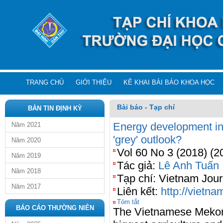
TRANG CHỦ
GIỚI THIỆU
KÊ KHAI BÀI BÁO KHOA HỌC
Bài báo - Tạp chí
BẢN TIN ĐỊNH KỲ
Energy development in 
Năm 2021
'grey' outlook?
Năm 2020
Vol 60 No 3 (2018) (2
Năm 2019
Tác giả:
Lê Anh Tuấn
Năm 2018
Tạp chí: Vietnam Jour
Năm 2017
Liên kết:
http://vietn
Tóm tắt
BÁO CÁO THƯỜNG NIÊN
The Vietnamese Mekong