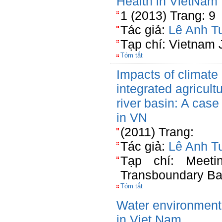
Health in VietNam
1 (2013) Trang: 9
Tác giả:
Lê Anh T
Tạp chí: Vietnam J
Tóm tắt
Impacts of climate
integrated agricul
river basin: A case
in VN
(2011) Trang:
Tác giả:
Lê Anh T
Tạp chí: Meeti
Transboundary Bas
Tóm tắt
Water environmenta
in Viet Nam