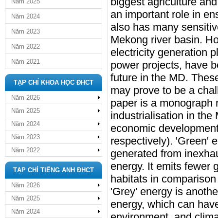
biggest agriculture an
Năm 2025
an important role in en
Năm 2024
also has many sensitiv
Năm 2023
Mekong river basin. Ho
Năm 2022
electricity generation
Năm 2021
power projects, have be
future in the MD. Thes
TẠP CHÍ KHOA HỌC ĐHCT
may prove to be a chall
Năm 2026
paper is a monograph r
Năm 2025
industrialisation in the
Năm 2024
economic development 
Năm 2023
respectively). 'Green' 
Năm 2022
generated from inexha
energy. It emits fewer
TẠP CHÍ TIẾNG ANH ĐHCT
habitats in comparison 
Năm 2026
'Grey' energy is anoth
Năm 2025
energy, which can have
Năm 2024
environment, and clima