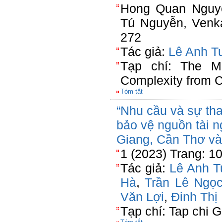
Hong Quan Nguye
Tú Nguyễn, Venka
272
Tác giả:
Lê Anh T
Tạp chí: The Me
Complexity from 
Tóm tắt
“Nhu cầu và sự th
bảo vệ nguồn tài n
Giang, Cần Thơ và
1 (2023) Trang: 1
Tác giả:
Lê Anh T
Hà
,
Trần Lê Ngọ
Văn Lợi
,
Đinh Th
Tạp chí: Tap chi G