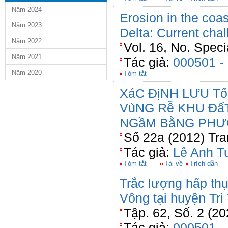
Năm 2024
Erosion in the coa
Năm 2023
Delta: Current cha
Năm 2022
Vol. 16, No. Spec
Năm 2021
Tác giả:
000501 -
Năm 2020
Tóm tắt
XáC ĐịNH LƯU T
VùNG Rễ KHU Đấ
NGầM BằNG PHƯ
Số 22a (2012) Tra
Tác giả:
Lê Anh T
Tóm tắt
Tải về
Trích dẫn
Trắc lượng hấp thụ
Vông tại huyện Tri
Tập. 62, Số. 2 (20
Tác giả:
000501 -