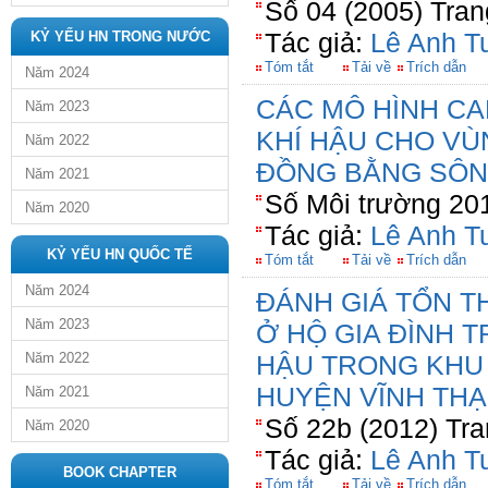
Số 04 (2005) Tran
Tác giả:
Lê Anh T
KỶ YẾU HN TRONG NƯỚC
Tóm tắt
Tải về
Trích dẫn
Năm 2024
CÁC MÔ HÌNH CA
Năm 2023
KHÍ HẬU CHO VÙ
Năm 2022
ĐỒNG BẰNG SÔN
Năm 2021
Số Môi trường 201
Năm 2020
Tác giả:
Lê Anh T
KỶ YẾU HN QUỐC TẾ
Tóm tắt
Tải về
Trích dẫn
Năm 2024
ĐÁNH GIÁ TỔN T
Năm 2023
Ở HỘ GIA ĐÌNH T
Năm 2022
HẬU TRONG KHU
HUYỆN VĨNH THẠ
Năm 2021
Số 22b (2012) Tra
Năm 2020
Tác giả:
Lê Anh T
BOOK CHAPTER
Tóm tắt
Tải về
Trích dẫn