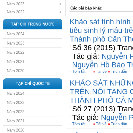
Năm 2023
Các bài báo khác
Năm 2022
Khảo sát tình hình
TẠP CHÍ TRONG NƯỚC
tiêu sinh lý máu t
Năm 2024
Thành phố Cần Th
Năm 2023
Số 36 (2015) Tran
Năm 2022
Tác giả:
Nguyễn 
Năm 2021
Nguyễn Hồ Bảo T
Năm 2020
Tóm tắt
Tải về
Trích dẫn
KHẢO SÁT NHỮNG
TẠP CHÍ QUỐC TẾ
TRÊN NỘI TẠNG 
Năm 2024
THÀNH PHỐ CÀ 
Năm 2023
Số 27 (2013) Tran
Năm 2022
Tác giả:
Nguyễn 
Năm 2021
Tóm tắt
Tải về
Trích dẫn
Năm 2020