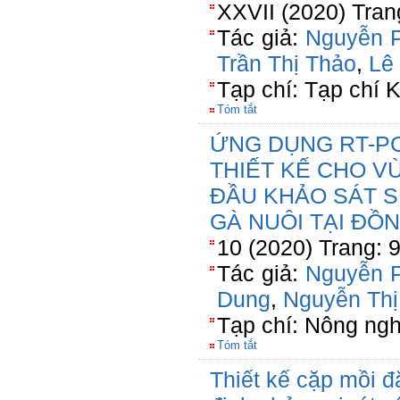
XXVII (2020) Tran
Tác giả:
Nguyễn 
Trần Thị Thảo
,
Lê
Tạp chí: Tạp chí 
Tóm tắt
ỨNG DỤNG RT-P
THIẾT KẾ CHO V
ĐẦU KHẢO SÁT S
GÀ NUÔI TẠI ĐỒ
10 (2020) Trang: 
Tác giả:
Nguyễn 
Dung
,
Nguyễn Th
Tạp chí: Nông ngh
Tóm tắt
Thiết kế cặp mồi đ