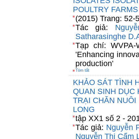
ISOLATES ISOL
POULTRY FARMS
(2015) Trang: 52-
Tác giả:
Nguy
Satharasinghe D.
Tạp chí: WVPA-W
'Enhancing innovat
production'
Tóm tắt
KHẢO SÁT TÌNH 
QUAN SINH DỤC H
TRẠI CHĂN NUÔI 
LONG
tập XX1 số 2 - 20
Tác giả:
Nguyễn 
Nguyễn Thị Cẩm 