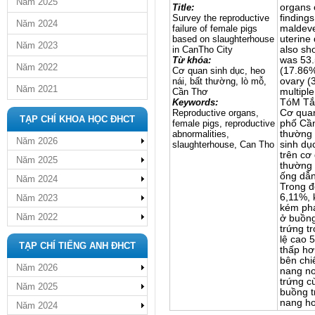
Năm 2025
Title:
organs 
Survey the reproductive
finding
Năm 2024
failure of female pigs
maldeve
based on slaughterhouse
uterine
Năm 2023
in CanTho City
also sh
Từ khóa:
was 53.
Năm 2022
Cơ quan sinh dục, heo
(17.86%
nái, bất thường, lò mỗ,
ovary (
Năm 2021
Cần Thơ
multiple
Keywords:
TóM T
Reproductive organs,
Cơ quan
TẠP CHÍ KHOA HỌC ĐHCT
female pigs, reproductive
phố Cần
abnormalities,
thường 
Năm 2026
slaughterhouse, Can Tho
sinh dụ
trên cơ
Năm 2025
thường 
ống dẫn
Năm 2024
Trong đ
6,11%, 
Năm 2023
kém phá
Năm 2022
ở buồng
trứng t
lệ cao 
TẠP CHÍ TIẾNG ANH ĐHCT
thấp hơ
bên chi
Năm 2026
nang no
trứng c
Năm 2025
buồng t
nang ho
Năm 2024