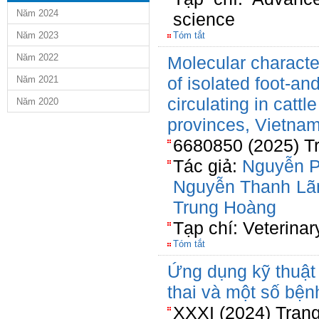
Năm 2024
science
Năm 2023
Tóm tắt
Năm 2022
Molecular character
of isolated foot-a
Năm 2021
circulating in catt
Năm 2020
provinces, Vietna
6680850 (2025) Tr
Tác giả:
Nguyễn 
Nguyễn Thanh L
Trung Hoàng
Tạp chí: Veterinar
Tóm tắt
Ứng dụng kỹ thuật
thai và một số bện
XXXI (2024) Tran