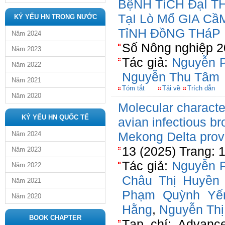
BệNH TíCH ĐạI T
TạI Lò Mổ GIA C
KỶ YẾU HN TRONG NƯỚC
TỉNH ĐồNG THáP
Năm 2024
Số Nông nghiệp 2
Năm 2023
Tác giả:
Nguyễn 
Năm 2022
Nguyễn Thu Tâm
Năm 2021
Tóm tắt
Tải về
Trích dẫn
Năm 2020
Molecular character
KỶ YẾU HN QUỐC TẾ
avian infectious br
Mekong Delta prov
Năm 2024
13 (2025) Trang: 
Năm 2023
Tác giả:
Nguyễn 
Năm 2022
Châu Thị Huyền 
Năm 2021
Phạm Quỳnh Yế
Năm 2020
Hằng
,
Nguyễn Th
BOOK CHAPTER
Tạp chí: Advance