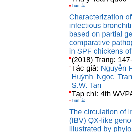
Tóm tắt
Characterization of
infectious bronchit
based on partial 
comparative pathog
in SPF chickens of 
(2018) Trang: 147
Tác giả:
Nguyễn 
Huỳnh Ngọc Tra
S.W. Tan
Tạp chí: 4th WVP
Tóm tắt
The circulation of i
(IBV) QX-like geno
illustrated by phy