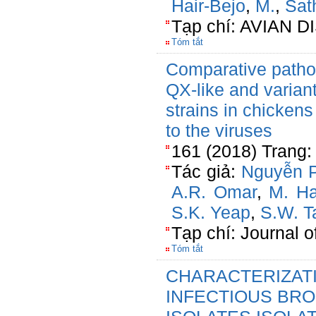
Hair-Bejo
,
M.
,
Sat
Tạp chí: AVIAN 
Tóm tắt
Comparative pathog
QX-like and variant
strains in chickens
to the viruses
161 (2018) Trang:
Tác giả:
Nguyễn 
A.R. Omar
,
M. Ha
S.K. Yeap
,
S.W. T
Tạp chí: Journal 
Tóm tắt
CHARACTERIZAT
INFECTIOUS BRON