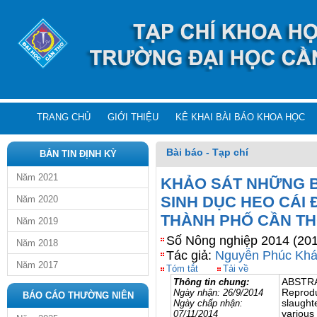
TRANG CHỦ
GIỚI THIỆU
KÊ KHAI BÀI BÁO KHOA HỌC
Bài báo - Tạp chí
BẢN TIN ĐỊNH KỲ
Năm 2021
KHẢO SÁT NHỮNG 
SINH DỤC HEO CÁI 
Năm 2020
THÀNH PHỐ CẦN T
Năm 2019
Số Nông nghiệp 2014 (201
Năm 2018
Tác giả:
Nguyễn Phúc Kh
Năm 2017
Tóm tắt
Tải về
Thông tin chung:
ABSTR
Ngày nhận:
26/9/2014
Reprodu
BÁO CÁO THƯỜNG NIÊN
Ngày chấp nhận:
slaught
07/11/2014
various 