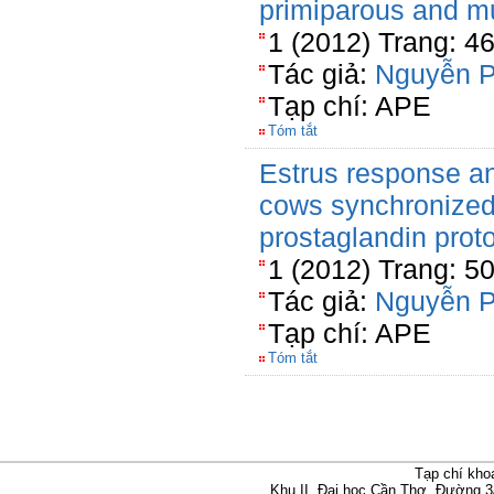
primiparous and m
1 (2012) Trang: 4
Tác giả:
Nguyễn 
Tạp chí: APE
Tóm tắt
Estrus response an
cows synchronized
prostaglandin prot
1 (2012) Trang: 5
Tác giả:
Nguyễn 
Tạp chí: APE
Tóm tắt
Tạp chí kho
Khu II, Đại học Cần Thơ, Đường 3