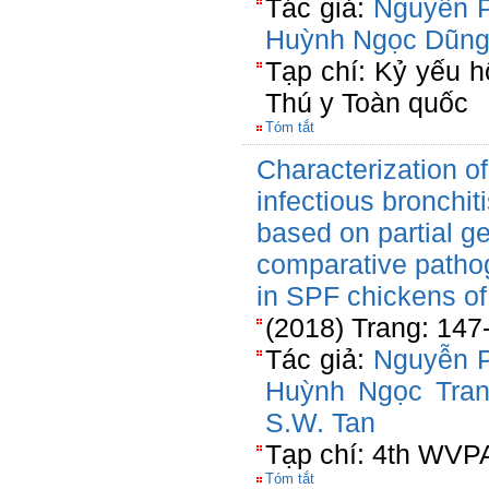
Tác giả:
Nguyễn 
Huỳnh Ngọc Dũn
Tạp chí: Kỷ yếu h
Thú y Toàn quốc
Tóm tắt
Characterization of
infectious bronchit
based on partial 
comparative pathog
in SPF chickens of 
(2018) Trang: 147
Tác giả:
Nguyễn 
Huỳnh Ngọc Tra
S.W. Tan
Tạp chí: 4th WVP
Tóm tắt