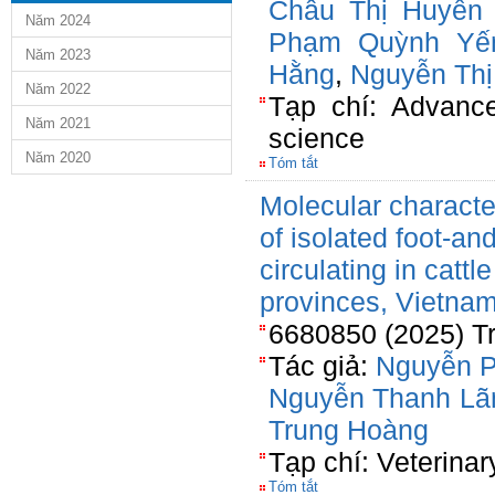
Châu Thị Huyền 
Năm 2024
Phạm Quỳnh Yế
Năm 2023
Hằng
,
Nguyễn Th
Năm 2022
Tạp chí: Advance
Năm 2021
science
Năm 2020
Tóm tắt
Molecular character
of isolated foot-a
circulating in catt
provinces, Vietna
6680850 (2025) Tr
Tác giả:
Nguyễn 
Nguyễn Thanh L
Trung Hoàng
Tạp chí: Veterinar
Tóm tắt