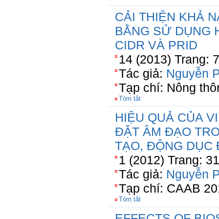
CẢI THIỆN KHẢ 
BẰNG SỬ DỤNG H
CIDR VÀ PRID
14 (2013) Trang: 
Tác giả:
Nguyễn 
Tạp chí: Nông thô
Tóm tắt
HIỆU QUẢ CỦA V
ĐẶT ÂM ĐẠO TRO
TẠO, ĐỘNG DỤC 
1 (2012) Trang: 3
Tác giả:
Nguyễn 
Tạp chí: CAAB 20
Tóm tắt
EFFECTS OF BIO