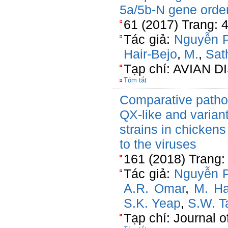
5a/5b-N gene orde
61 (2017) Trang:
Tác giả:
Nguyễn 
Hair-Bejo
,
M.
,
Sat
Tạp chí: AVIAN 
Tóm tắt
Comparative pathog
QX-like and variant
strains in chickens
to the viruses
161 (2018) Trang:
Tác giả:
Nguyễn 
A.R. Omar
,
M. Ha
S.K. Yeap
,
S.W. T
Tạp chí: Journal 