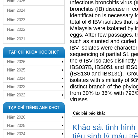
Năm 2025
Infectious bronchitis virus (
bronchitis (IB) disease in c
Năm 2024
identification is necessary f
Năm 2023
total of 6 IBV isolates that
Malaysia were isolated by 
Năm 2022
eggs. After few passages, t
Năm 2021
such as stunted and curled 
IBV isolates were charact
TẠP CHÍ KHOA HỌC ĐHCT
sequencing of partial S1 ge
the 6 IBV isolates distinctl
Năm 2026
IBS037B, IBS051 and IBS052
Năm 2025
(IBS130 and IBS131). Group
Năm 2024
isolates with similarity of 
distinct branch of the phyl
Năm 2023
from 30% to 36% with 793/B
Năm 2022
viruses
TẠP CHÍ TIẾNG ANH ĐHCT
Các bài báo khác
Năm 2026
Khảo sát tình hình
Năm 2025
Năm 2024
tiêu sinh lý máu t