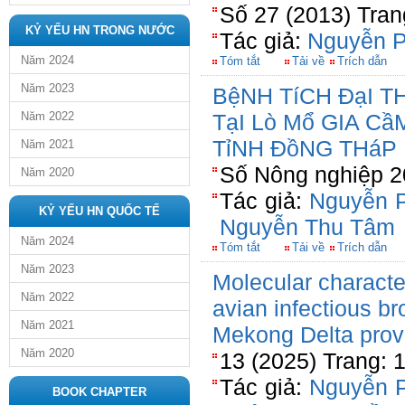
Số 27 (2013) Tran
KỶ YẾU HN TRONG NƯỚC
Tác giả:
Nguyễn 
Năm 2024
Tóm tắt
Tải về
Trích dẫn
Năm 2023
BệNH TíCH ĐạI T
Năm 2022
TạI Lò Mổ GIA C
TỉNH ĐồNG THáP
Năm 2021
Số Nông nghiệp 2
Năm 2020
Tác giả:
Nguyễn 
KỶ YẾU HN QUỐC TẾ
Nguyễn Thu Tâm
Năm 2024
Tóm tắt
Tải về
Trích dẫn
Năm 2023
Molecular character
Năm 2022
avian infectious br
Năm 2021
Mekong Delta prov
Năm 2020
13 (2025) Trang: 
Tác giả:
Nguyễn 
BOOK CHAPTER