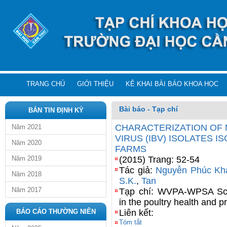
TRANG CHỦ
GIỚI THIỆU
KÊ KHAI BÀI BÁO KHOA HỌC
Bài báo - Tạp chí
BẢN TIN ĐỊNH KỲ
CHARACTERIZATION OF 
Năm 2021
VIRUS (IBV) ISOLATES
Năm 2020
FARMS
Năm 2019
(2015) Trang: 52-54
Tác giả:
Nguyễn Phúc Kh
Năm 2018
S.K.
,
Tan
Năm 2017
Tạp chí: WVPA-WPSA Scie
in the poultry health and p
BÁO CÁO THƯỜNG NIÊN
Liên kết:
Tóm tắt