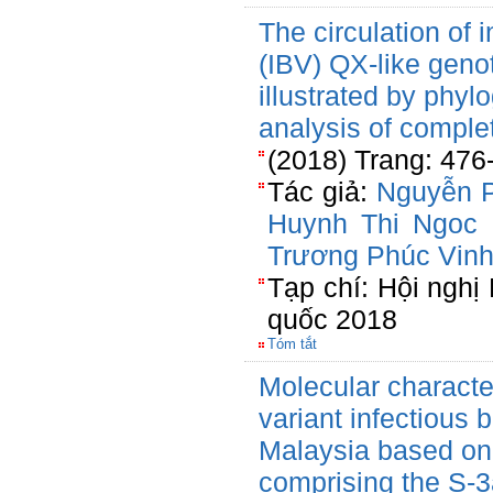
The circulation of i
(IBV) QX-like geno
illustrated by phy
analysis of complet
(2018) Trang: 476
Tác giả:
Nguyễn 
Huynh Thi Ngoc
Trương Phúc Vin
Tạp chí: Hội ngh
quốc 2018
Tóm tắt
Molecular characte
variant infectious b
Malaysia based on
comprising the S-3