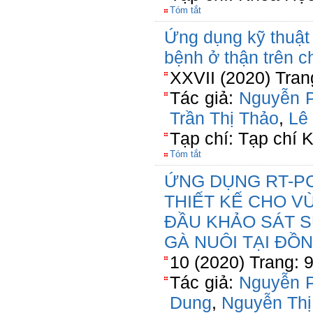
Tóm tắt
Ứng dụng kỹ thuật
bệnh ở thận trên c
XXVII (2020) Tran
Tác giả:
Nguyễn 
Trần Thị Thảo
,
Lê
Tạp chí: Tạp chí 
Tóm tắt
ỨNG DỤNG RT-P
THIẾT KẾ CHO V
ĐẦU KHẢO SÁT S
GÀ NUÔI TẠI ĐỒ
10 (2020) Trang: 
Tác giả:
Nguyễn 
Dung
,
Nguyễn Th