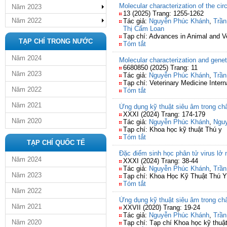
Molecular characterization of the cir
Năm 2023
13 (2025) Trang: 1255-1262
Năm 2022
Tác giả:
Nguyễn Phúc Khánh
,
Trần
Thị Cẩm Loan
Tạp chí: Advances in Animal and V
TẠP CHÍ TRONG NƯỚC
Tóm tắt
Năm 2024
Molecular characterization and geneti
6680850 (2025) Trang: 11
Năm 2023
Tác giả:
Nguyễn Phúc Khánh
,
Trần
Tạp chí: Veterinary Medicine Intern
Năm 2022
Tóm tắt
Năm 2021
Ứng dụng kỹ thuật siêu âm trong ch
XXXI (2024) Trang: 174-179
Năm 2020
Tác giả:
Nguyễn Phúc Khánh
,
Nguy
Tạp chí: Khoa học kỹ thuật Thú y
Tóm tắt
TẠP CHÍ QUỐC TẾ
Đặc điểm sinh học phân tử virus lở
Năm 2024
XXXI (2024) Trang: 38-44
Tác giả:
Nguyễn Phúc Khánh
,
Trần
Năm 2023
Tạp chí: Khoa Học Kỹ Thuật Thú Y
Tóm tắt
Năm 2022
Ứng dụng kỹ thuật siêu âm trong ch
Năm 2021
XXVII (2020) Trang: 19-24
Tác giả:
Nguyễn Phúc Khánh
,
Trần
Năm 2020
Tạp chí: Tạp chí Khoa học kỹ thuậ