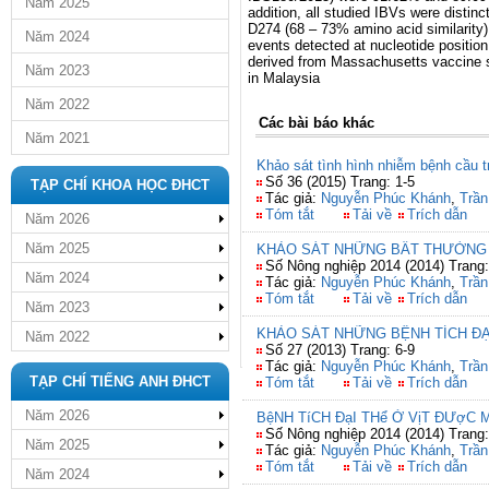
Năm 2025
addition, all studied IBVs were distin
D274 (68 – 73% amino acid similarity)
Năm 2024
events detected at nucleotide positi
derived from Massachusetts vaccine st
Năm 2023
in Malaysia
Năm 2022
Các bài báo khác
Năm 2021
Khảo sát tình hình nhiễm bệnh cầu t
Số 36 (2015) Trang: 1-5
TẠP CHÍ KHOA HỌC ĐHCT
Tác giả:
Nguyễn Phúc Khánh
,
Trần
Tóm tắt
Tải về
Trích dẫn
Năm 2026
Năm 2025
KHẢO SÁT NHỮNG BẤT THƯỜNG 
Số Nông nghiệp 2014 (2014) Trang
Năm 2024
Tác giả:
Nguyễn Phúc Khánh
,
Trần
Tóm tắt
Tải về
Trích dẫn
Năm 2023
KHẢO SÁT NHỮNG BỆNH TÍCH ĐẠ
Năm 2022
Số 27 (2013) Trang: 6-9
Tác giả:
Nguyễn Phúc Khánh
,
Trần
TẠP CHÍ TIẾNG ANH ĐHCT
Tóm tắt
Tải về
Trích dẫn
Năm 2026
BệNH TíCH ĐạI THể Ở VịT ĐƯợC 
Số Nông nghiệp 2014 (2014) Trang:
Năm 2025
Tác giả:
Nguyễn Phúc Khánh
,
Trần
Tóm tắt
Tải về
Trích dẫn
Năm 2024