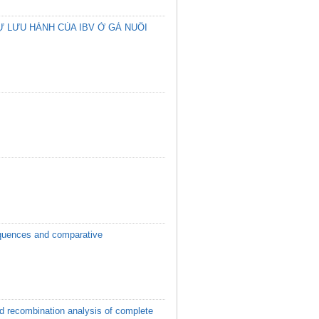
 LƯU HÀNH CỦA IBV Ở GÀ NUÔI
sequences and comparative
and recombination analysis of complete