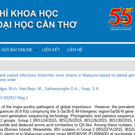
GỬI BÀI ONLINE
LIÊN KẾT
LIÊN HỆ
and variant infectious bronchitis virus strains in Malaysia based on partial 
ene order
Ngọc Bích
,
Hair-Bejo
,
M.
,
Satharasinghe D.A.
,
Yeap
,
S.K.
637-032817-Reg.1
ne of the major poultry pathogens of global importance. However, the prevalent
quences (6.8 Kb) comprising the S-3a/3b-E-M-Intergenic region-5a/5b-N gene o
next-generation sequencing technology. Phylogenetic and pairwise sequenc
nto 2 groups. Group 1 (IBS124/2015, IBS125/2015, IBS126/2015, IBS130/2015
ide and deduced amino acid similarities to QX-like. Among these isolates, I
ia (Borneo Island). Meanwhile, IBV isolates in Group 2 (IBS037A/2015, IBS
identical to Malaysian variant strain MH5365/95 (EU086600) at nucleotide an