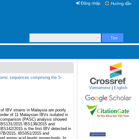
Đăng nhập
Hướng dẫn
Tìm
genomic sequences comprising the S-
Vietnamese
|
English
 of IBV strains in Malaysia are poorly
rder of 11 Malaysian IBVs isolated in
e comparison (PASC) analysis showed
, IBS131/2015 IBS138/2015 and
BS142/2015 is the first IBV detected in
037B/2015, IBS051/2015 and
d amino acid levels respectively. In