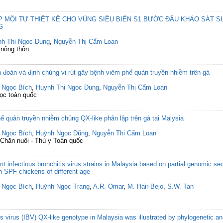
 MỒI TỰ THIẾT KẾ CHO VÙNG SIÊU BIẾN S1 BƯỚC ĐẦU KHẢO SÁT SỰ
G
h Thi Ngoc Dung
,
Nguyễn Thị Cẩm Loan
 nông thôn
n đoán và định chủng vi rút gây bệnh viêm phế quản truyền nhiễm trên gà
 Ngọc Bích
,
Huynh Thi Ngoc Dung
,
Nguyễn Thị Cẩm Loan
học toàn quốc
hế quản truyền nhiễm chủng QX-like phân lập trên gà tại Malysia
 Ngọc Bích
,
Huỳnh Ngọc Dũng
,
Nguyễn Thị Cẩm Loan
 Chăn nuôi - Thú y Toàn quốc
ant infectious bronchitis virus strains in Malaysia based on partial genomic 
in SPF chickens of different age
 Ngọc Bích
,
Huỳnh Ngọc Trang
,
A.R. Omar
,
M. Hair-Bejo
,
S.W. Tan
itis virus (IBV) QX-like genotype in Malaysia was illustrated by phylogenetic 