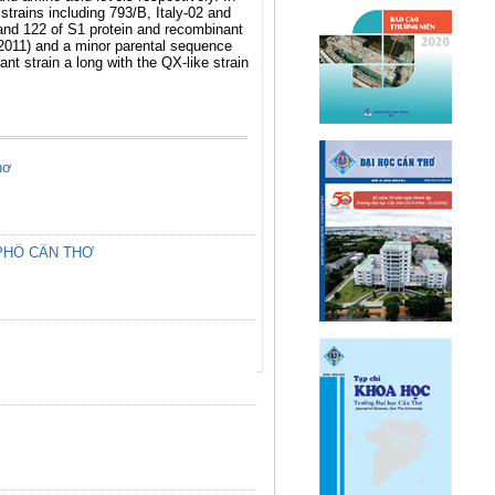
strains including 793/B, Italy-02 and
 and 122 of S1 protein and recombinant
2011) and a minor parental sequence
t strain a long with the QX-like strain
hơ
PHỐ CẦN THƠ