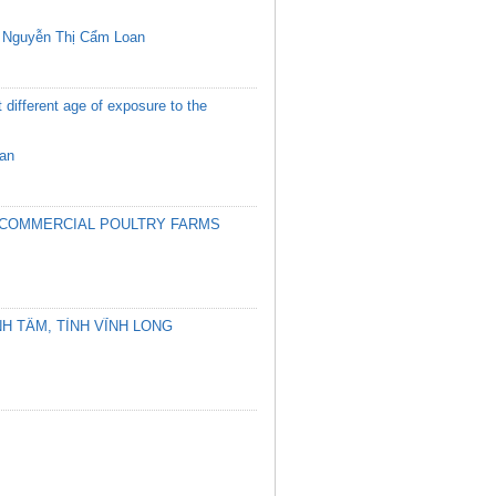
,
Nguyễn Thị Cẩm Loan
 different age of exposure to the
an
M COMMERCIAL POULTRY FARMS
NH TÂM, TỈNH VĨNH LONG