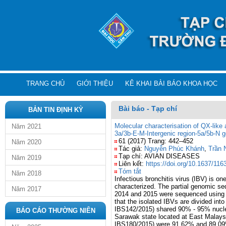
TRANG CHỦ
GIỚI THIỆU
KÊ KHAI BÀI BÁO KHOA HỌC
Bài báo - Tạp chí
BẢN TIN ĐỊNH KỲ
Molecular characterisation of QX-like 
Năm 2021
3a/3b-E-M-Intergenic region-5a/5b-N g
61 (2017) Trang: 442–452
Năm 2020
Tác giả:
Nguyễn Phúc Khánh
,
Trần 
Tạp chí: AVIAN DISEASES
Năm 2019
Liên kết:
https://doi.org/10.1637/11
Tóm tắt
Năm 2018
Infectious bronchitis virus (IBV) is o
characterized. The partial genomic se
Năm 2017
2014 and 2015 were sequenced using 
that the isolated IBVs are divided i
IBS142/2015) shared 90% - 95% nucleot
BÁO CÁO THƯỜNG NIÊN
Sarawak state located at East Malays
IBS180/2015) were 91.62% and 89.09% 