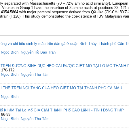
ctly separated with Massachusetts (70 – 72% amino acid similarity), European 
. Viruses in Group 1 have the insertion of 3 amino acids at positions 23, 121
on 4354-5864 with major parental sequence derived from QX-like (CK-CH-IBYZ-
rain (H120). This study demonstrated the coexistence of IBV Malaysian varian
rùng và chỉ tiêu sinh lý máu trên đàn gà ở quận Bình Thủy, Thành phố Cần T
 Ngọc Bích
,
Nguyễn Hồ Bảo Trân
TRÊN ĐƯỜNG SINH DỤC HEO CÁI ĐƯỢC GIẾT MỔ TẠI LÒ MỔ THÀNH 
: 170-172
 Ngọc Bích
,
Nguyễn Thu Tâm
I THỂ TRÊN NỘI TẠNG CỦA HEO GIẾT MỔ TẠI THÀNH PHỐ CÀ MAU
 Ngọc Bích
Mổ KHáM TạI Lò Mổ GIA CầM THàNH PHố CAO LãNH - TỉNH ĐồNG THáP
 96-99
 Ngọc Bích
,
Nguyễn Thu Tâm