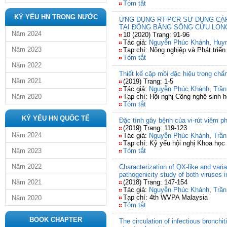
Tóm tắt
KỶ YẾU HN TRONG NƯỚC
ỨNG DỤNG RT-PCR SỬ DỤNG CẶP
TẠI ĐỒNG BẰNG SÔNG CỬU LON
Năm 2024
10 (2020) Trang: 91-96
Tác giả:
Nguyễn Phúc Khánh
,
Huyn
Năm 2023
Tạp chí: Nông nghiệp và Phát triển
Tóm tắt
Năm 2022
Thiết kế cặp mồi đặc hiệu trong chẩ
Năm 2021
(2019) Trang: 1-5
Tác giả:
Nguyễn Phúc Khánh
,
Trần
Năm 2020
Tạp chí: Hội nghị Công nghệ sinh 
Tóm tắt
KỶ YẾU HN QUỐC TẾ
Đặc tính gây bệnh của vi-rút viêm p
(2019) Trang: 119-123
Năm 2024
Tác giả:
Nguyễn Phúc Khánh
,
Trần
Tạp chí: Kỷ yếu hội nghị Khoa học
Năm 2023
Tóm tắt
Năm 2022
Characterization of QX-like and vari
pathogenicity study of both viruses 
Năm 2021
(2018) Trang: 147-154
Tác giả:
Nguyễn Phúc Khánh
,
Trần
Tạp chí: 4th WVPA Malaysia
Năm 2020
Tóm tắt
BOOK CHAPTER
The circulation of infectious bronch