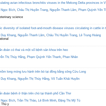
culating avian infectious bronchitis viruses in the Mekong Delta provinces in 
 Ngọc Bích
,
Châu Thị Huyền Trang
,
Nguyễn Thanh Lãm
,
Phạm Quỳnh Yến T
eterinary science
c diversity of isolated foot-and-mouth disease viruses circulating in cattle 
 Duy Khang
,
Nguyễn Thanh Lãm
,
Châu Thị Huyền Trang
,
Lê Trung Hoàng
ational
ẩn đoán có thai và một số bệnh sản khoa trên heo
ễn Thị Thúy Hằng
,
Phạm Quỳnh Yến Thanh
,
Phan Nhân
 mồm long móng lưu hành trên bò tại đồng bằng sông Cửu Long
 Duy Khang
,
Nguyễn Thị Thúy Hằng
,
Võ Tuấn Khải Huyền
ẩn đoán bệnh ở thận trên chó tại thành phố Cần Thơ
 Ngọc Bích
,
Trần Thị Thảo
,
Lê Bình Minh
,
Đặng Thị Mỹ Tú
t Thú y