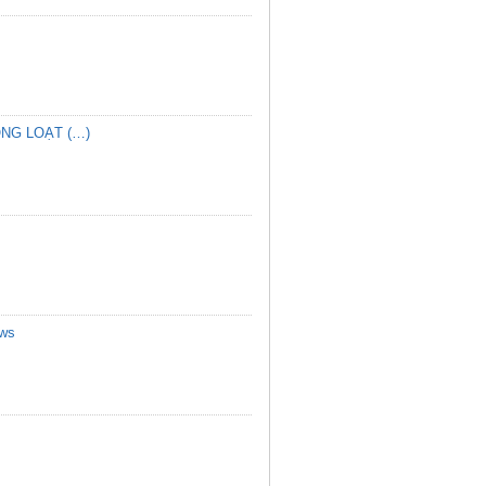
NG LOẠT (…)
ows