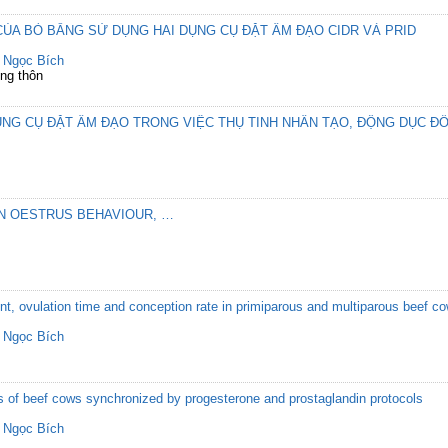
CỦA BÒ BẰNG SỬ DỤNG HAI DỤNG CỤ ĐẶT ÂM ĐẠO CIDR VÀ PRID
 Ngọc Bích
ông thôn
ỤNG CỤ ĐẶT ÂM ĐẠO TRONG VIỆC THỤ TINH NHÂN TẠO, ĐỘNG DỤC ĐỒ
ON OESTRUS BEHAVIOUR, …
nt, ovulation time and conception rate in primiparous and multiparous beef c
 Ngọc Bích
 of beef cows synchronized by progesterone and prostaglandin protocols
 Ngọc Bích