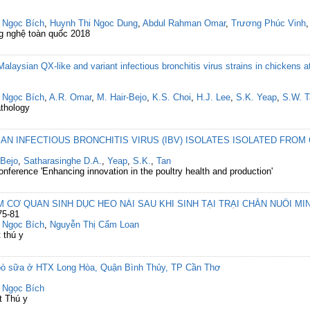
 Ngọc Bích
,
Huynh Thi Ngoc Dung
,
Abdul Rahman Omar
,
Trương Phúc Vinh
g nghệ toàn quốc 2018
laysian QX-like and variant infectious bronchitis virus strains in chickens at
 Ngọc Bích
,
A.R. Omar
,
M. Hair-Bejo
,
K.S. Choi
,
H.J. Lee
,
S.K. Yeap
,
S.W. T
athology
AN INFECTIOUS BRONCHITIS VIRUS (IBV) ISOLATES ISOLATED FRO
-Bejo
,
Satharasinghe D.A.
,
Yeap
,
S.K.
,
Tan
erence 'Enhancing innovation in the poultry health and production'
M CƠ QUAN SINH DỤC HEO NÁI SAU KHI SINH TẠI TRẠI CHĂN NUÔI MI
75-81
 Ngọc Bích
,
Nguyễn Thị Cẩm Loan
 thú y
n bò sữa ở HTX Long Hòa, Quận Bình Thủy, TP Cần Thơ
 Ngọc Bích
t Thú y