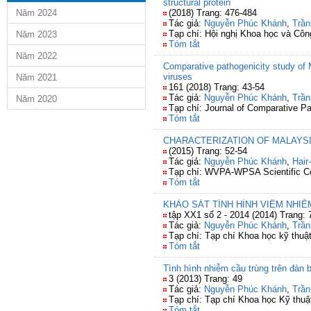
structural protein
Năm 2024
(2018) Trang: 476-484
Tác giả:
Nguyễn Phúc Khánh
,
Trần
Tạp chí: Hội nghị Khoa học và Côn
Năm 2023
Tóm tắt
Năm 2022
Comparative pathogenicity study of Ma
viruses
Năm 2021
161 (2018) Trang: 43-54
Tác giả:
Nguyễn Phúc Khánh
,
Trần
Năm 2020
Tạp chí: Journal of Comparative P
Tóm tắt
CHARACTERIZATION OF MALAYSI
(2015) Trang: 52-54
Tác giả:
Nguyễn Phúc Khánh
,
Hair
Tạp chí: WVPA-WPSA Scientific Conf
Tóm tắt
KHẢO SÁT TÌNH HÌNH VIÊM NHIỄ
tập XX1 số 2 - 2014 (2014) Trang: 
Tác giả:
Nguyễn Phúc Khánh
,
Trần
Tạp chí: Tạp chí Khoa học kỹ thuật
Tóm tắt
Tình hình nhiễm cầu trùng trên đà
3 (2013) Trang: 49
Tác giả:
Nguyễn Phúc Khánh
,
Trần
Tạp chí: Tạp chí Khoa học Kỹ thuậ
Tóm tắt