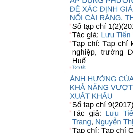
ÁP DỤNG PHƯƠNG
ĐỂ XÁC ĐỊNH GI
NỔI CÁI RĂNG, 
Số tạp chí 1(2)(2
Tác giả:
Lưu Tiến
Tạp chí: Tạp chí
nghiệp, trường 
Huế
Tóm tắt
ẢNH HƯỞNG CỦA
KHẢ NĂNG VƯỢT
XUẤT KHẨU
Số tạp chí 9(2017
Tác giả:
Lưu Ti
Trang
,
Nguyễn Th
Tạp chí: Tạp chí