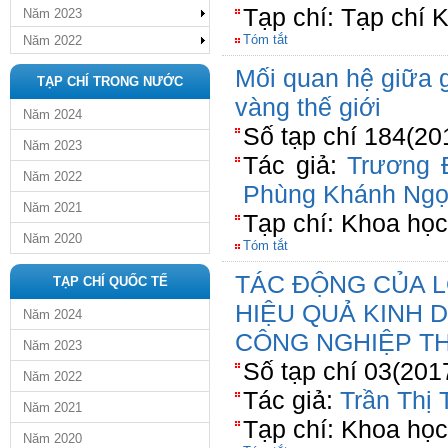
Tạp chí: Tạp chí 
Năm 2023
Tóm tắt
Năm 2022
Mối quan hệ giữa 
TẠP CHÍ TRONG NƯỚC
vàng thế giới
Năm 2024
Số tạp chí 184(20
Năm 2023
Tác giả:
Trương 
Năm 2022
Phùng Khánh Ng
Năm 2021
Tạp chí: Khoa họ
Năm 2020
Tóm tắt
TÁC ĐỘNG CỦA L
TẠP CHÍ QUỐC TẾ
HIỆU QUẢ KINH
Năm 2024
CÔNG NGHIỆP T
Năm 2023
Số tạp chí 03(201
Năm 2022
Tác giả:
Trần Thị
Năm 2021
Tạp chí: Khoa học
Năm 2020