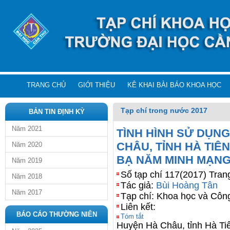
TRANG CHỦ
GIỚI THIỆU
KÊ KHAI BÀI BÁO KHOA HỌC
Tạp chí trong nước 2017
BẢN TIN ĐỊNH KỲ
Năm 2021
TÌNH HÌNH SỬ DỤN
CHÂU, TỈNH HÀ TIÊ
Năm 2020
BẠ NĂM MINH MẠNG 
Năm 2019
Số tạp chí 117(2017) Tran
Năm 2018
Tác giả:
Bùi Hoàng Tân
Năm 2017
Tạp chí: Khoa học và Côn
Liên kết:
BÁO CÁO THƯỜNG NIÊN
Tóm tắt
Huyện Hà Châu, tỉnh Hà Ti