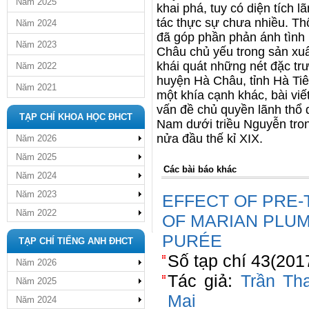
Năm 2025
khai phá, tuy có diện tích 
tác thực sự chưa nhiều. Th
Năm 2024
đã góp phần phản ánh tình
Năm 2023
Châu chủ yếu trong sản xuấ
khái quát những nét đặc tr
Năm 2022
huyện Hà Châu, tỉnh Hà Ti
Năm 2021
một khía cạnh khác, bài vi
vấn đề chủ quyền lãnh thổ 
TẠP CHÍ KHOA HỌC ĐHCT
Nam dưới triều Nguyễn tro
nửa đầu thế kỉ XIX.
Năm 2026
Năm 2025
Các bài báo khác
Năm 2024
Năm 2023
EFFECT OF PRE-
Năm 2022
OF MARIAN PLUM 
PURÉE
TẠP CHÍ TIẾNG ANH ĐHCT
Số tạp chí 43(201
Năm 2026
Tác giả:
Trần Th
Năm 2025
Mai
Năm 2024