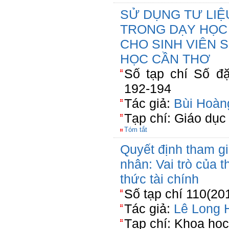
SỬ DỤNG TƯ LIỆ
TRONG DẠY HỌC
CHO SINH VIÊN 
HỌC CẦN THƠ
Số tạp chí Số đặ
192-194
Tác giả:
Bùi Hoàn
Tạp chí: Giáo dục
Tóm tắt
Quyết định tham g
nhân: Vai trò của th
thức tài chính
Số tạp chí 110(20
Tác giả:
Lê Long 
Tạp chí: Khoa họ