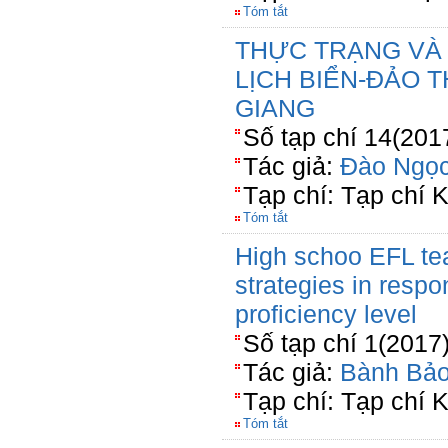
Tóm tắt
THỰC TRẠNG VÀ 
LỊCH BIỂN-ĐẢO TH
GIANG
Số tạp chí 14(201
Tác giả:
Đào Ngọ
Tạp chí: Tạp chí
Tóm tắt
High schoo EFL tea
strategies in resp
proficiency level
Số tạp chí 1(2017
Tác giả:
Bành Bả
Tạp chí: Tạp chí 
Tóm tắt