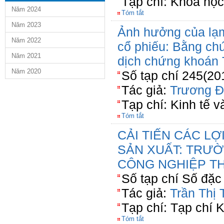
Tạp chí: Khoa họ
Năm 2024
Tóm tắt
Năm 2023
Ảnh hưởng của lạm
Năm 2022
cổ phiếu: Bằng ch
Năm 2021
dịch chứng khoán 
Năm 2020
Số tạp chí 245(20
Tác giả:
Trương Đ
Tạp chí: Kinh tế v
Tóm tắt
CẢI TIẾN CÁC L
SẢN XUẤT: TRƯ
CÔNG NGHIỆP T
Số tạp chí Số đặc 
Tác giả:
Trần Thị
Tạp chí: Tạp chí
Tóm tắt