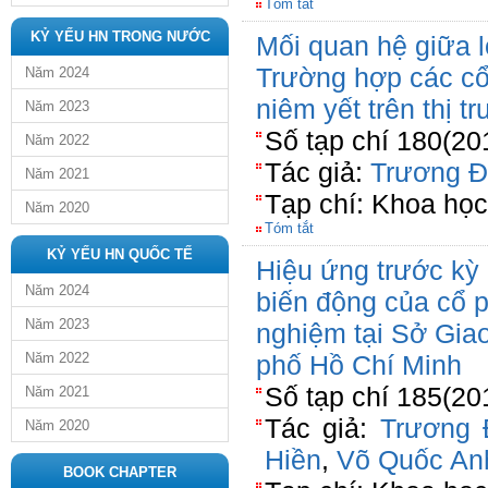
Tóm tắt
KỶ YẾU HN TRONG NƯỚC
Mối quan hệ giữa lợ
Trường hợp các cổ
Năm 2024
niêm yết trên thị 
Năm 2023
Số tạp chí 180(20
Năm 2022
Tác giả:
Trương Đ
Năm 2021
Tạp chí: Khoa họ
Năm 2020
Tóm tắt
KỶ YẾU HN QUỐC TẾ
Hiệu ứng trước kỳ 
Năm 2024
biến động của cổ p
Năm 2023
nghiệm tại Sở Gia
Năm 2022
phố Hồ Chí Minh
Số tạp chí 185(20
Năm 2021
Tác giả:
Trương 
Năm 2020
Hiền
,
Võ Quốc An
BOOK CHAPTER