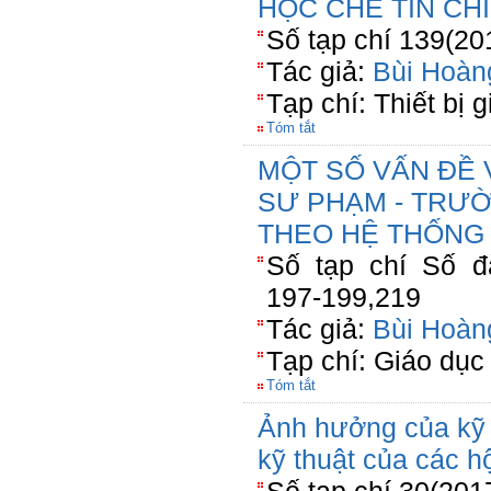
HỌC CHẾ TÍN CHỈ
Số tạp chí 139(20
Tác giả:
Bùi Hoàn
Tạp chí: Thiết bị 
Tóm tắt
MỘT SỐ VẤN ĐỀ 
SƯ PHẠM - TRƯỜ
THEO HỆ THỐNG 
Số tạp chí Số đặ
197-199,219
Tác giả:
Bùi Hoàn
Tạp chí: Giáo dục
Tóm tắt
Ảnh hưởng của kỹ 
kỹ thuật của các hộ