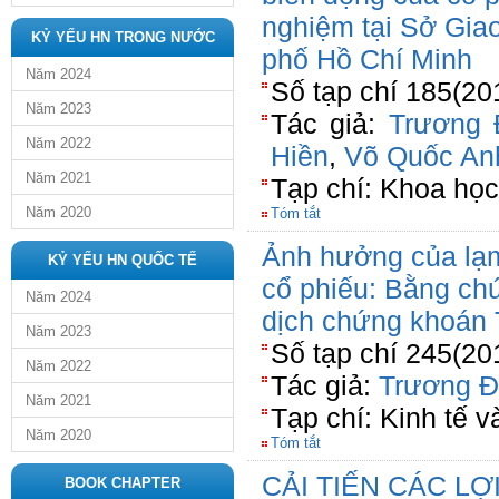
nghiệm tại Sở Gia
KỶ YẾU HN TRONG NƯỚC
phố Hồ Chí Minh
Năm 2024
Số tạp chí 185(20
Năm 2023
Tác giả:
Trương 
Năm 2022
Hiền
,
Võ Quốc An
Năm 2021
Tạp chí: Khoa họ
Năm 2020
Tóm tắt
Ảnh hưởng của lạm
KỶ YẾU HN QUỐC TẾ
cổ phiếu: Bằng ch
Năm 2024
dịch chứng khoán 
Năm 2023
Số tạp chí 245(20
Năm 2022
Tác giả:
Trương Đ
Năm 2021
Tạp chí: Kinh tế v
Năm 2020
Tóm tắt
CẢI TIẾN CÁC L
BOOK CHAPTER