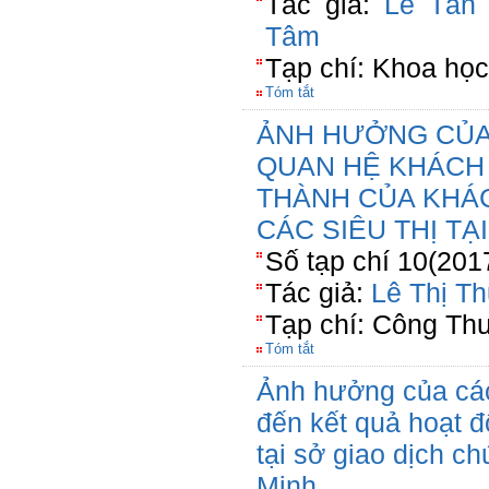
Tác giả:
Lê Tấn 
Tâm
Tạp chí: Khoa học
Tóm tắt
ẢNH HƯỞNG CỦA 
QUAN HỆ KHÁCH
THÀNH CỦA KHÁ
CÁC SIÊU THỊ T
Số tạp chí 10(201
Tác giả:
Lê Thị Th
Tạp chí: Công Th
Tóm tắt
Ảnh hưởng của các
đến kết quả hoạt đ
tại sở giao dịch 
Minh