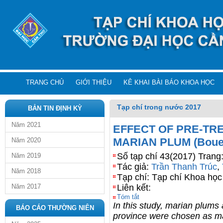
TRANG CHỦ
GIỚI THIỆU
KÊ KHAI BÀI BÁO KHOA HỌC
Tạp chí trong nước 2017
BẢN TIN ĐỊNH KỲ
Năm 2021
EFFECT OF PRE-TR
MARIAN PLUM (Bouea
Năm 2020
Số tạp chí 43(2017) Trang
Năm 2019
Tác giả:
Trần Thanh Trúc
,
Năm 2018
Tạp chí: Tạp chí Khoa học
Năm 2017
Liên kết:
Tóm tắt
In this study, marian plums 
BÁO CÁO THƯỜNG NIÊN
province were chosen as ma