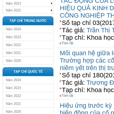
TÁC ĐỘNG CỦA L
Năm 2023
HIỆU QUẢ KINH
Năm 2022
CÔNG NGHIỆP T
TẠP CHÍ TRONG NƯỚC
Số tạp chí 03(201
Tác giả:
Trần Thị
Năm 2024
Tạp chí: Khoa học
Năm 2023
Tóm tắt
Năm 2022
Mối quan hệ giữa lợ
Năm 2021
Trường hợp các cổ
Năm 2020
niêm yết trên thị 
TẠP CHÍ QUỐC TẾ
Số tạp chí 180(20
Năm 2024
Tác giả:
Trương Đ
Năm 2023
Tạp chí: Khoa họ
Tóm tắt
Năm 2022
Năm 2021
Hiệu ứng trước kỳ 
biến động của cổ p
Năm 2020