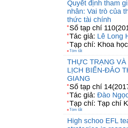
Quyết định tham g
nhân: Vai trò của th
thức tài chính
Số tạp chí 110(20
Tác giả:
Lê Long 
Tạp chí: Khoa họ
Tóm tắt
THỰC TRẠNG VÀ 
LỊCH BIỂN-ĐẢO TH
GIANG
Số tạp chí 14(201
Tác giả:
Đào Ngọ
Tạp chí: Tạp chí
Tóm tắt
High schoo EFL tea