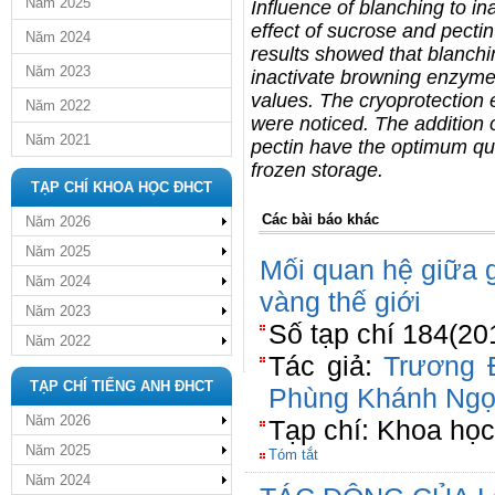
Năm 2025
Influence of blanching to i
effect of sucrose and pecti
Năm 2024
results showed that blanchi
Năm 2023
inactivate browning enzyme,
values. The cryoprotection 
Năm 2022
were noticed. The addition
Năm 2021
pectin have the optimum qu
frozen storage.
TẠP CHÍ KHOA HỌC ĐHCT
Các bài báo khác
Năm 2026
Năm 2025
Mối quan hệ giữa 
Năm 2024
vàng thế giới
Năm 2023
Số tạp chí 184(20
Năm 2022
Tác giả:
Trương 
TẠP CHÍ TIẾNG ANH ĐHCT
Phùng Khánh Ng
Năm 2026
Tạp chí: Khoa họ
Năm 2025
Tóm tắt
Năm 2024