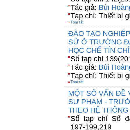
Tác giả:
Bùi Hoàn
Tạp chí: Thiết bị 
Tóm tắt
ĐÀO TẠO NGHIỆP
SỬ Ở TRƯỜNG Đ
HỌC CHẾ TÍN CHỈ
Số tạp chí 139(20
Tác giả:
Bùi Hoàn
Tạp chí: Thiết bị 
Tóm tắt
MỘT SỐ VẤN ĐỀ 
SƯ PHẠM - TRƯỜ
THEO HỆ THỐNG 
Số tạp chí Số đặ
197-199,219