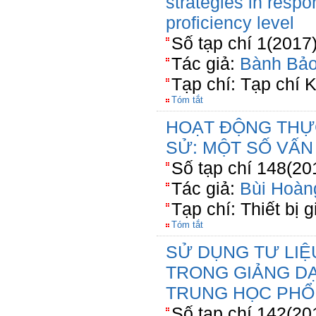
strategies in resp
proficiency level
Số tạp chí 1(2017
Tác giả:
Bành Bả
Tạp chí: Tạp chí 
Tóm tắt
HOẠT ĐỘNG THỰ
SỬ: MỘT SỐ VẤN
Số tạp chí 148(20
Tác giả:
Bùi Hoàn
Tạp chí: Thiết bị 
Tóm tắt
SỬ DỤNG TƯ LIỆ
TRONG GIẢNG D
TRUNG HỌC PHỔ
Số tạp chí 142(20