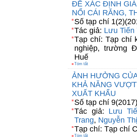
ĐỂ XÁC ĐỊNH GI
NỔI CÁI RĂNG, 
Số tạp chí 1(2)(2
Tác giả:
Lưu Tiến
Tạp chí: Tạp chí
nghiệp, trường 
Huế
Tóm tắt
ẢNH HƯỞNG CỦA
KHẢ NĂNG VƯỢT
XUẤT KHẨU
Số tạp chí 9(2017
Tác giả:
Lưu Ti
Trang
,
Nguyễn Th
Tạp chí: Tạp chí
Tóm tắt