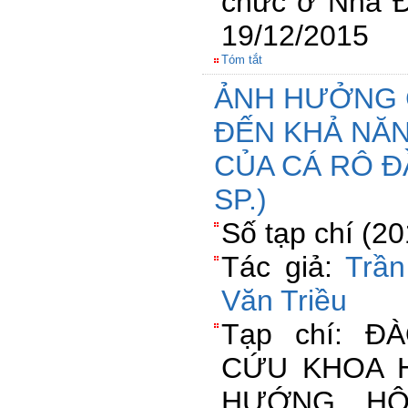
chức ở Nhà 
19/12/2015
Tóm tắt
ẢNH HƯỞNG C
ĐẾN KHẢ NĂN
CỦA CÁ RÔ 
SP.)
Số tạp chí (2
Tác giả:
Trầ
Văn Triều
Tạp chí: Đ
CỨU KHOA 
HƯỚNG HỘ