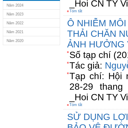
_Hoi CN TY V
Năm 2024
Tóm tắt
Năm 2023
Ô NHIỄM MÔ
Năm 2022
THẢI CHĂN N
Năm 2021
Năm 2020
ẢNH HƯỞNG V
Số tạp chí (2
Tác giả:
Nguy
Tạp chí: Hội
28-29 than
_Hoi CN TY V
Tóm tắt
SỬ DỤNG LỢI
BẢO VỆ ĐƯỜN