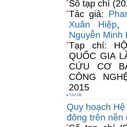
Số tạp chí (2
Tác giả:
Pha
Xuân Hiệp
Nguyễn Minh 
Tạp chí: H
QUỐC GIA LẦ
CỨU CƠ B
CÔNG NGHỆ
2015
Tóm tắt
Quy hoạch Hệ 
đông trên nền