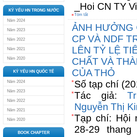
_Hoi CN TY V
KỶ YẾU HN TRONG NƯỚC
Tóm tắt
Năm 2024
ẢNH HƯỞNG 
Năm 2023
CP VÀ NDF 
Năm 2022
LÊN TỶ LỆ T
Năm 2021
Năm 2020
CHẤT VÀ TH
CỦA THỎ
KỶ YẾU HN QUỐC TẾ
Số tạp chí (2
Năm 2024
Năm 2023
Tác giả:
T
Năm 2022
Nguyễn Thị K
Năm 2021
Tạp chí: Hội
Năm 2020
28-29 than
BOOK CHAPTER