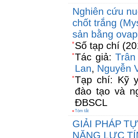
Nghiên cứu nuô
chốt trắng (My
sản bằng ovap
Số tạp chí (2
Tác giả:
Trân
Lan
,
Nguyễn 
Tạp chí: Kỹ 
đào tạo và n
ĐBSCL
Tóm tắt
GIẢI PHÁP T
NĂNG LỰC TÍ