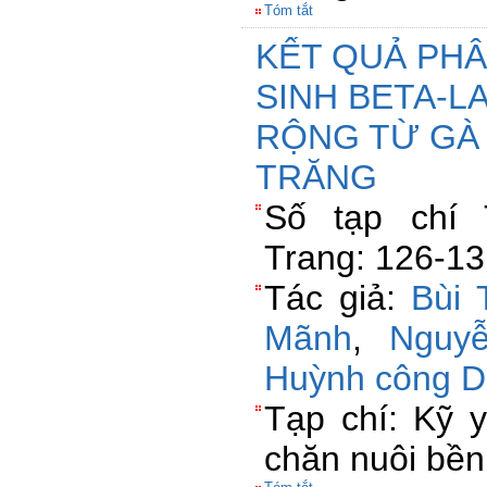
Tóm tắt
KẾT QUẢ PHÂN 
SINH BETA-
RỘNG TỪ GÀ 
TRĂNG
Số tạp chí 
Trang: 126-1
Tác giả:
Bùi 
Mãnh
,
Nguy
Huỳnh công 
Tạp chí: Kỹ y
chăn nuôi bề