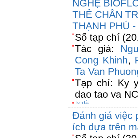
NGHỆ BIOFL
THẺ CHÂN TR
THẠNH PHÚ -
Số tạp chí (2
Tác giả:
Ng
Cong Khinh
,
Ta Van Phuon
Tạp chí: Ky 
dao tao va N
Tóm tắt
Đánh giá việc 
ích dựa trên ma