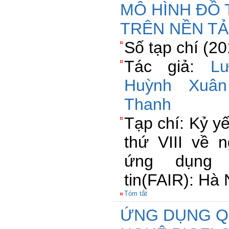
MÔ HÌNH ĐỒ 
TRÊN NỀN T
Số tạp chí (2
Tác giả:
L
Huỳnh Xuân
Thanh
Tạp chí: Kỷ yế
thứ VIII về 
ứng dụng 
tin(FAIR): Hà 
Tóm tắt
ỨNG DỤNG Q