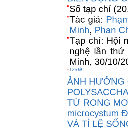
Số tạp chí (2
Tác giả:
Phạm
Minh
,
Phan C
Tạp chí: Hội 
nghệ lần thứ
Minh, 30/10/2
Tóm tắt
ẢNH HƯỞNG 
POLYSACCHA
TỪ RONG MƠ 
microcystum
VÀ TỈ LỆ SỐ