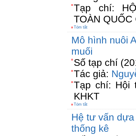
Tạp chí: H
TOÀN QUỐC 
Tóm tắt
Mô hình nuôi A
muối
Số tạp chí (2
Tác giả:
Nguy
Tạp chí: Hội 
KHKT
Tóm tắt
Hệ tư vấn dựa 
thống kê