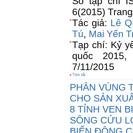
Số tạp chí I
6(2015) Trang
Tác giả:
Lê Q
Tú
,
Mai Yến T
Tạp chí: Kỷ y
quốc 2015,
7/11/2015
Tóm tắt
PHÂN VÙNG T
CHO SẢN XUẤ
8 TỈNH VEN 
SÔNG CỬU LO
BIẾN ĐỘNG 