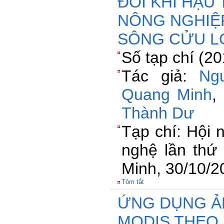
ĐỔI KHÍ HẬ
NÔNG NGHIỆ
SÔNG CỬU L
Số tạp chí (2
Tác giả:
Ng
Quang Minh
,
Thành Dư
Tạp chí: Hội 
nghệ lần thứ
Minh, 30/10/2
Tóm tắt
ỨNG DỤNG Ả
MODIS THEO 