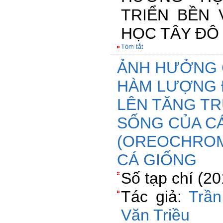
TRIỂN BỀN 
HỌC TÂY ĐÔ
Tóm tắt
ẢNH HƯỞNG 
HÀM LƯỢNG 
LÊN TĂNG TR
SỐNG CỦA CÁ
(OREOCHROMI
CÁ GIỐNG
Số tạp chí (2
Tác giả:
Trầ
Văn Triều