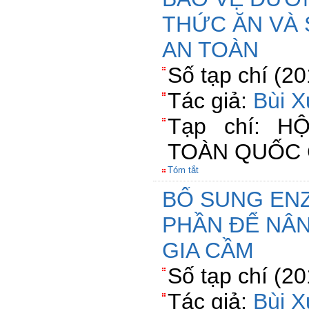
THỨC ĂN VÀ 
AN TOÀN
Số tạp chí (2
Tác giả:
Bùi 
Tạp chí: H
TOÀN QUỐC 
Tóm tắt
BỔ SUNG EN
PHẦN ĐỂ NÂ
GIA CẦM
Số tạp chí (2
Tác giả:
Bùi 