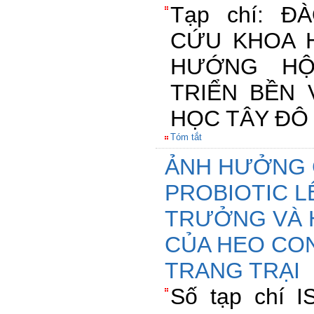
Tạp chí: Đ
CỨU KHOA 
HƯỚNG HỘ
TRIỂN BỀN 
HỌC TÂY ĐÔ
Tóm tắt
ẢNH HƯỞNG 
PROBIOTIC L
TRƯỞNG VÀ H
CỦA HEO CON
TRANG TRẠI
Số tạp chí I