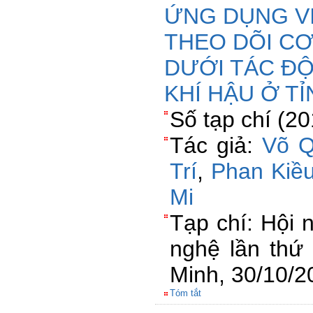
ỨNG DỤNG V
THEO DÕI CƠ
DƯỚI TÁC ĐỘ
KHÍ HẬU Ở T
Số tạp chí (2
Tác giả:
Võ Q
Trí
,
Phan Kiề
Mi
Tạp chí: Hội 
nghệ lần thứ
Minh, 30/10/2
Tóm tắt