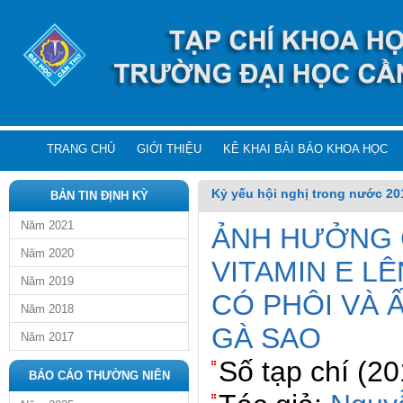
TRANG CHỦ
GIỚI THIỆU
KÊ KHAI BÀI BÁO KHOA HỌC
Kỷ yếu hội nghị trong nước 20
BẢN TIN ĐỊNH KỲ
Năm 2021
ẢNH HƯỞNG
Năm 2020
VITAMIN E LÊ
Năm 2019
CÓ PHÔI VÀ 
Năm 2018
GÀ SAO
Năm 2017
Số tạp chí (2
BÁO CÁO THƯỜNG NIÊN