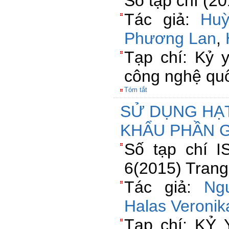
Số tạp chí (20
Tác giả:
Huỳ
Phương Lan
,
Tạp chí: Kỷ 
công nghệ quốc
Tóm tắt
SỬ DỤNG HẠ
KHẨU PHẦN 
Số tạp chí I
6(2015) Trang
Tác giả:
Ng
Halas Veronik
Tạp chí: KỶ