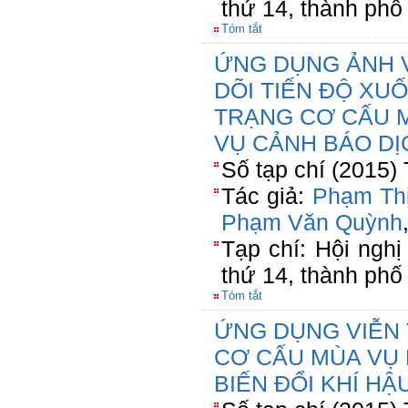
thứ 14, thành phố
Tóm tắt
ỨNG DỤNG ẢNH 
DÕI TIẾN ĐỘ XU
TRẠNG CƠ CẤU 
VỤ CẢNH BÁO DỊ
Số tạp chí (2015)
Tác giả:
Phạm Thị
Phạm Văn Quỳnh
Tạp chí: Hội ngh
thứ 14, thành phố
Tóm tắt
ỨNG DỤNG VIỄN
CƠ CẤU MÙA VỤ 
BIẾN ĐỔI KHÍ HẬ