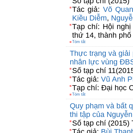
Số tạp chí (2015)
Tác giả:
Võ Quan
Kiều Diễm
,
Nguyễ
Tạp chí: Hội ngh
thứ 14, thành phố
Tóm tắt
Thực trạng và giải
nhân lực vùng ĐB
Số tạp chí 11(201
Tác giả:
Vũ Anh P
Tạp chí: Đại học 
Tóm tắt
Quy phạm và bất q
thi tập của Nguyễ
Số tạp chí (2015)
Tác giả:
Bùi Than