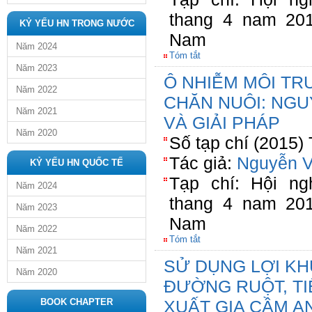
thang 4 nam 20
KỶ YẾU HN TRONG NƯỚC
Nam
Năm 2024
Tóm tắt
Năm 2023
Ô NHIỄM MÔI TR
Năm 2022
CHĂN NUÔI: NG
Năm 2021
VÀ GIẢI PHÁP
Năm 2020
Số tạp chí (2015)
Tác giả:
Nguyễn V
KỶ YẾU HN QUỐC TẾ
Tạp chí: Hội n
Năm 2024
thang 4 nam 20
Năm 2023
Nam
Năm 2022
Tóm tắt
Năm 2021
SỬ DỤNG LỢI KH
Năm 2020
ĐƯỜNG RUỘT, TI
BOOK CHAPTER
XUẤT GIA CẦM A