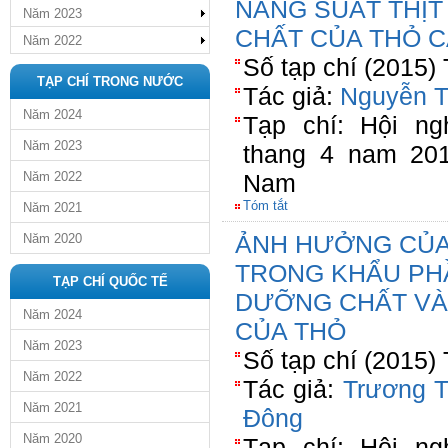
NĂNG SUẤT THỊT
Năm 2023
CHẤT CỦA THỎ C
Năm 2022
Số tạp chí (2015)
TẠP CHÍ TRONG NƯỚC
Tác giả:
Nguyễn T
Năm 2024
Tạp chí: Hội n
Năm 2023
thang 4 nam 20
Năm 2022
Nam
Tóm tắt
Năm 2021
ẢNH HƯỞNG CỦA
Năm 2020
TRONG KHẨU PHẦ
TẠP CHÍ QUỐC TẾ
DƯỠNG CHẤT VÀ
Năm 2024
CỦA THỎ
Năm 2023
Số tạp chí (2015)
Năm 2022
Tác giả:
Trương T
Năm 2021
Đông
Năm 2020
Tạp chí: Hội n