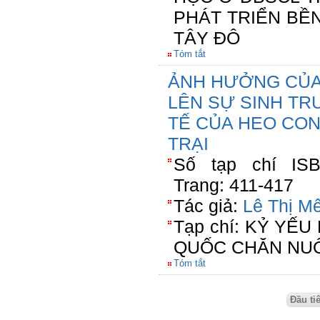
PHÁT TRIỂN BỀ
TÂY ĐÔ
Tóm tắt
ẢNH HƯỞNG CỦA
LÊN SỰ SINH TR
TẾ CỦA HEO CON
TRẠI
Số tạp chí ISBN
Trang: 411-417
Tác giả:
Lê Thị M
Tạp chí: KỶ YẾ
QUỐC CHĂN NUÔ
Tóm tắt
Đầu ti