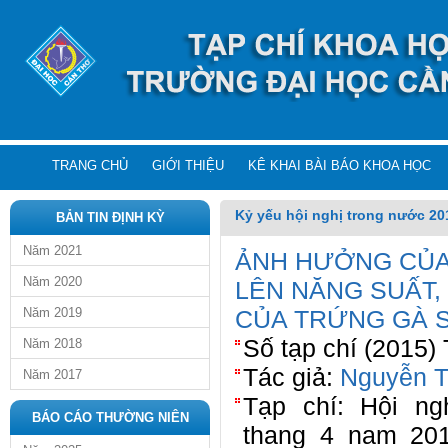
TRANG CHỦ
GIỚI THIỆU
KÊ KHAI BÀI BÁO KHOA HỌC
Kỷ yếu hội nghị trong nước 20
BẢN TIN ĐỊNH KỲ
Năm 2021
ẢNH HƯỞNG CỦA
Năm 2020
LÊN NĂNG SUẤT, 
Năm 2019
CỦA TRỨNG GÀ 
Số tạp chí (2015)
Năm 2018
Tác giả:
Nguyễn T
Năm 2017
Tạp chí: Hội n
BÁO CÁO THƯỜNG NIÊN
thang 4 nam 20