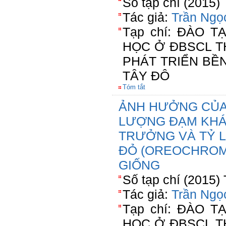
Số tạp chí (2015)
Tác giả:
Trần Ngọ
Tạp chí: ĐÀO 
HỌC Ở ĐBSCL T
PHÁT TRIỂN BỀ
TÂY ĐÔ
Tóm tắt
ẢNH HƯỞNG CỦA
LƯỢNG ĐẠM KHÁ
TRƯỞNG VÀ TỶ L
ĐỎ (OREOCHROMI
GIỐNG
Số tạp chí (2015)
Tác giả:
Trần Ngọ
Tạp chí: ĐÀO 
HỌC Ở ĐBSCL T