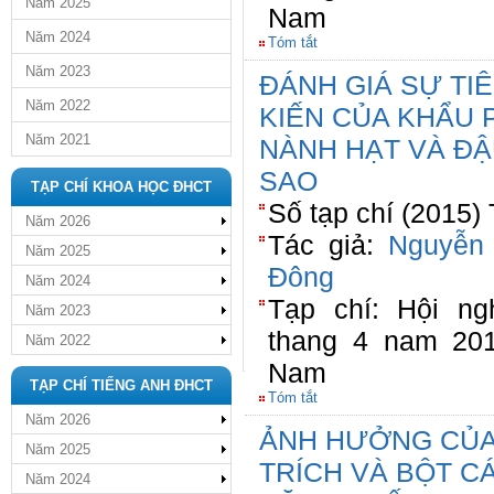
Năm 2025
Nam
Năm 2024
Tóm tắt
Năm 2023
ĐÁNH GIÁ SỰ TI
Năm 2022
KIẾN CỦA KHẨU 
Năm 2021
NÀNH HẠT VÀ ĐẬ
SAO
TẠP CHÍ KHOA HỌC ĐHCT
Số tạp chí (2015)
Năm 2026
Tác giả:
Nguyễn
Năm 2025
Đông
Năm 2024
Tạp chí: Hội n
Năm 2023
thang 4 nam 20
Năm 2022
Nam
TẠP CHÍ TIẾNG ANH ĐHCT
Tóm tắt
Năm 2026
ẢNH HƯỞNG CỦA
Năm 2025
TRÍCH VÀ BỘT C
Năm 2024