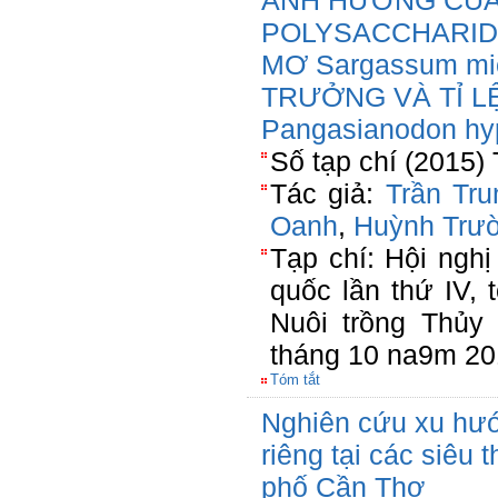
ẢNH HƯỞNG CỦA
POLYSACCHARID
MƠ Sargassum mi
TRƯỞNG VÀ TỈ L
Pangasianodon hy
Số tạp chí (2015) 
Tác giả:
Trần Tru
Oanh
,
Huỳnh Trư
Tạp chí: Hội ngh
quốc lần thứ IV,
Nuôi trồng Thủy 
tháng 10 na9m 2
Tóm tắt
Nghiên cứu xu hướ
riêng tại các siêu t
phố Cần Thơ