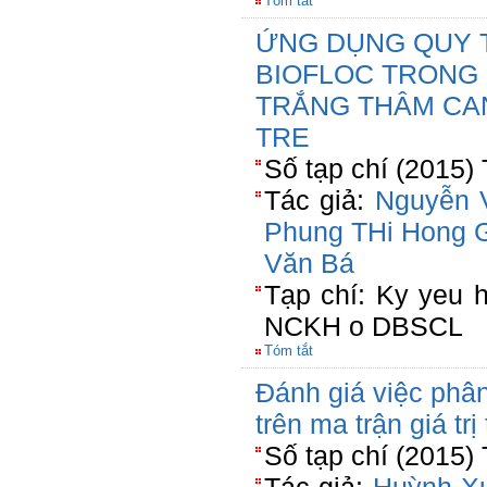
Tóm tắt
ỨNG DỤNG QUY 
BIOFLOC TRONG 
TRẮNG THÂM CAN
TRE
Số tạp chí (2015)
Tác giả:
Nguyễn 
Phung THi Hong
Văn Bá
Tạp chí: Ky yeu 
NCKH o DBSCL
Tóm tắt
Đánh giá việc phân
trên ma trận giá tr
Số tạp chí (2015) 