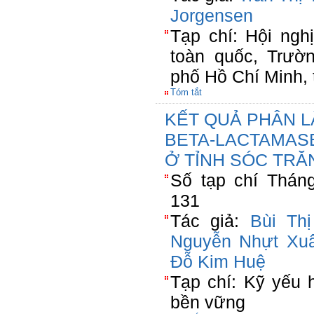
Jorgensen
Tạp chí: Hội nghi
toàn quốc, Trươ
phố Hồ Chí Minh
Tóm tắt
KẾT QUẢ PHÂN LẬP
BETA-LACTAMAS
Ở TỈNH SÓC TRĂ
Số tạp chí Tháng
131
Tác giả:
Bùi Th
Nguyễn Nhựt Xu
Đỗ Kim Huệ
Tạp chí: Kỹ yếu h
bền vững