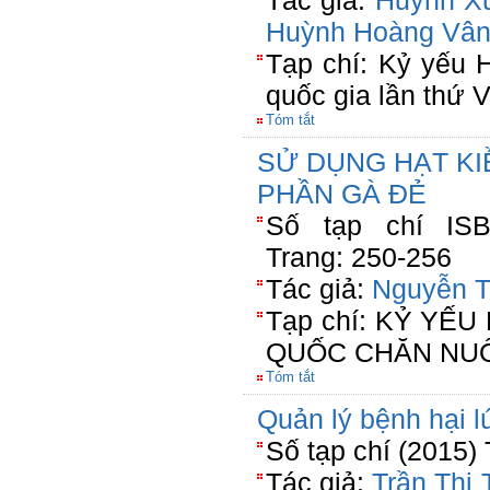
Tác giả:
Huỳnh X
Huỳnh Hoàng Vâ
Tạp chí: Kỷ yếu 
quốc gia lần thứ V
Tóm tắt
SỬ DỤNG HẠT K
PHẦN GÀ ĐẺ
Số tạp chí ISBN
Trang: 250-256
Tác giả:
Nguyễn T
Tạp chí: KỶ YẾ
QUỐC CHĂN NUÔ
Tóm tắt
Quản lý bệnh hại lu
Số tạp chí (2015) 
Tác giả:
Trần Thị 