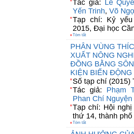
Tác giả:
Lê Quyế
Yến Trinh
,
Võ Ngọ
Tạp chí: Kỷ yếu
2015, Đại học Cần
Tóm tắt
PHÂN VÙNG THÍC
XUẤT NÔNG NGHIỆ
ĐỒNG BẰNG SÔN
KIỆN BIẾN ĐỘNG
Số tạp chí (2015)
Tác giả:
Phạm T
Phan Chí Nguyện
Tạp chí: Hội ngh
thứ 14, thành phố
Tóm tắt