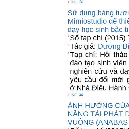
Tóm tắt
Sử dụng bảng tươ
Mimiostudio để thi
dạy học sinh bậc t
Số tạp chí (2015)
Tác giả:
Dương Bí
Tạp chí: Hội thảo
đào tạo sinh viê
nghiên cứu và dạ
yêu cầu đổi mới 
ở Nhà Điều Hành 
Tóm tắt
ẢNH HƯỞNG CỦA 
NĂNG TÁI PHÁT 
VUÔNG (ANABAS 