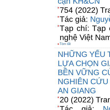
cận KH&CN
754 (2022) Tr
Tác giả:
Nguy
Tạp chí: Tạp
nghệ Việt Na
Tóm tắt
NHỮNG YẾU 
LỰA CHỌN GI
BỀN VỮNG C
NGHIÊN CỨU
AN GIANG
20 (2022) Tra
Tác giả:
N