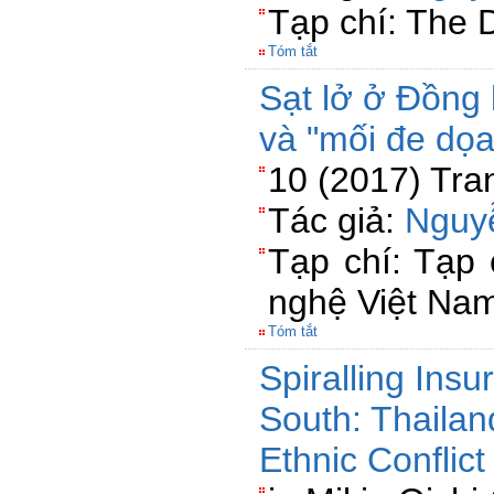
Tạp chí: The 
Tóm tắt
Sạt lở ở Đồng
và "mối đe dọa
10 (2017) Tra
Tác giả:
Nguy
Tạp chí: Tạp
nghệ Việt Na
Tóm tắt
Spiralling Ins
South: Thaila
Ethnic Confli