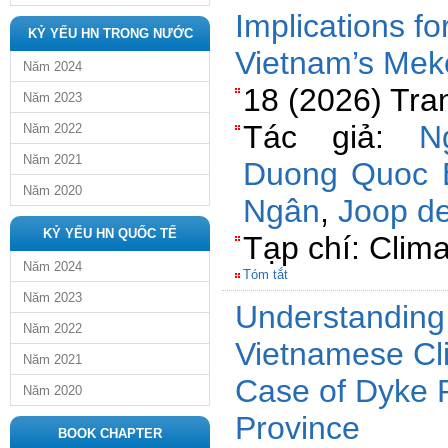
Implications fo
KỶ YẾU HN TRONG NƯỚC
Vietnam’s Mek
Năm 2024
18 (2026) Tra
Năm 2023
Tác giả:
N
Năm 2022
Năm 2021
Duong Quoc 
Năm 2020
Ngân
,
Joop de
KỶ YẾU HN QUỐC TẾ
Tạp chí: Clim
Năm 2024
Tóm tắt
Năm 2023
Understanding t
Năm 2022
Vietnamese Cl
Năm 2021
Case of Dyke P
Năm 2020
Province
BOOK CHAPTER