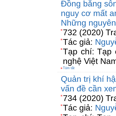
Đồng bằng sô
nguy cơ mất a
Những nguyên 
732 (2020) Tr
Tác giả:
Nguy
Tạp chí: Tạp
nghệ Việt Na
Tóm tắt
Quản trị khí h
vấn đề cần xe
734 (2020) Tr
Tác giả:
Nguy