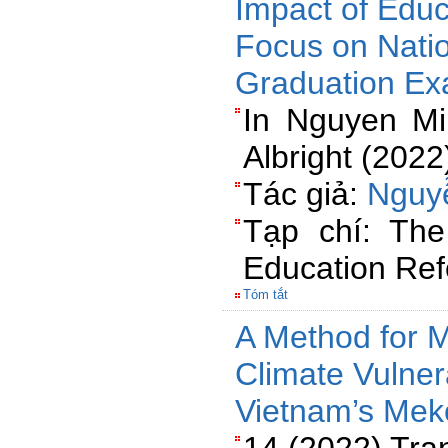
Impact of Educ
Focus on Nati
Graduation E
In Nguyen M
Albright (2022
Tác giả:
Nguy
Tạp chí: The
Education Ref
Tóm tắt
A Method for
Climate Vulnera
Vietnam’s Mek