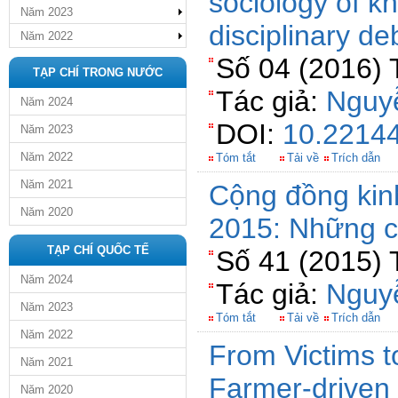
sociology of k
Năm 2023
disciplinary de
Năm 2022
Số 04 (2016) 
TẠP CHÍ TRONG NƯỚC
Tác giả:
Nguy
Năm 2024
DOI:
10.22144
Năm 2023
Năm 2022
Tóm tắt
Tải về
Trích dẫn
Năm 2021
Cộng đồng kin
Năm 2020
2015: Những c
TẠP CHÍ QUỐC TẾ
Số 41 (2015) 
Năm 2024
Tác giả:
Nguy
Năm 2023
Tóm tắt
Tải về
Trích dẫn
Năm 2022
From Victims 
Năm 2021
Farmer-driven 
Năm 2020