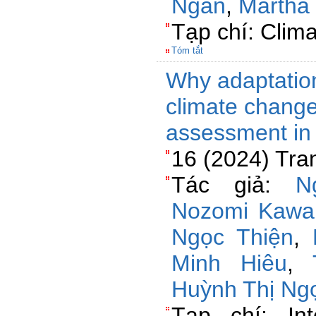
Ngân
,
Martha 
Tạp chí: Clima
Tóm tắt
Why adaptation 
climate change
assessment in
16 (2024) Tra
Tác giả:
N
Nozomi Kawa
Ngọc Thiện
,
Minh Hiêu
,
Huỳnh Thị Ng
Tạp chí: Int