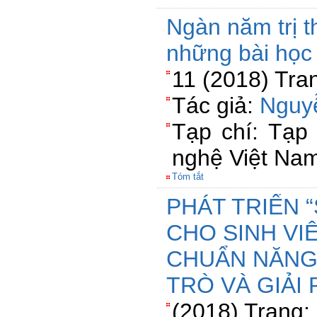
Ngàn năm trị t
những bài học
11 (2018) Tra
Tác giả:
Nguy
Tạp chí: Tạp
nghệ Việt Na
Tóm tắt
PHÁT TRIỂN 
CHO SINH VI
CHUẨN NĂNG 
TRÒ VÀ GIẢI 
(2018) Trang: