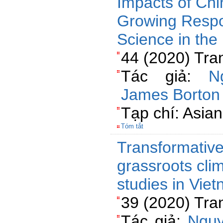
Impacts of Ch
Growing Respo
Science in th
44 (2020) Tra
Tác giả:
N
James Borton
Tạp chí: Asia
Tóm tắt
Transformative
grassroots cli
studies in Vie
39 (2020) Tra
Tác giả:
Ngu