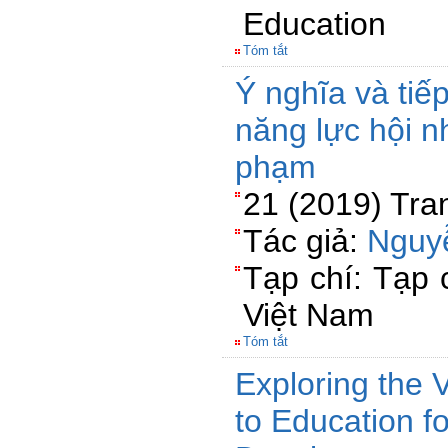
Education
Tóm tắt
Ý nghĩa và tiếp
năng lực hội n
phạm
21 (2019) Tra
Tác giả:
Nguy
Tạp chí: Tạp 
Việt Nam
Tóm tắt
Exploring the
to Education f