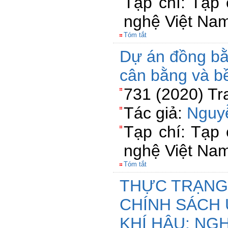
Tạp chí: Tạp
nghệ Việt Na
Tóm tắt
Dự án đồng bằn
cân bằng và b
731 (2020) Tr
Tác giả:
Nguy
Tạp chí: Tạp
nghệ Việt Na
Tóm tắt
THỰC TRẠNG
CHÍNH SÁCH 
KHÍ HẬU: NG