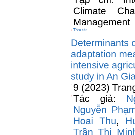
Climate Cha
Management
Tóm tắt
Determinants o
adaptation mea
intensive agric
study in An Gi
9 (2023) Tran
Tác giả:
N
Nguyễn Phạm
Hoai Thu
,
H
Trần Thị Min