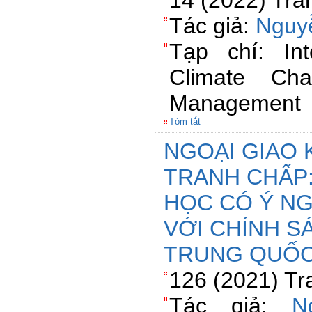
14 (2022) Tra
Tác giả:
Nguy
Tạp chí: Int
Climate Cha
Management
Tóm tắt
NGOẠI GIAO
TRANH CHẤP:
HỌC CÓ Ý NG
VỚI CHÍNH S
TRUNG QUỐ
126 (2021) Tr
Tác giả:
N