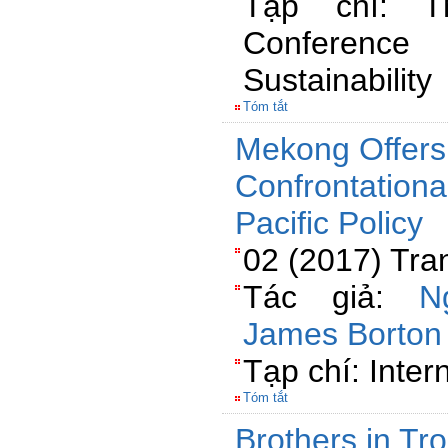
Tạp chí: Th
Conference
Sustainability
Tóm tắt
Mekong Offers
Confrontationa
Pacific Policy
02 (2017) Tra
Tác giả:
N
James Borton
Tạp chí: Inter
Tóm tắt
Brothers in Tr