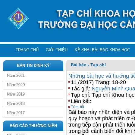
TRANG CHỦ
GIỚI THIỆU
KÊ KHAI BÀI BÁO KHOA HỌC
Bài báo - Tạp chí
BẢN TIN ĐỊNH KỲ
Những bài học và hướng ti
Năm 2021
11 (2017) Trang: 18-20
Năm 2020
Tác giả:
Nguyễn Minh Qu
Năm 2019
Tạp chí: Tạp chí Khoa họ
Liên kết:
Năm 2018
Tóm tắt
Bài báo này nhận diện và p
Năm 2017
quy hoạch và phát triển ở 
trong tiếp cận phát triển lu
BÁO CÁO THƯỜNG NIÊN
trong bối cảnh biến đổi khí