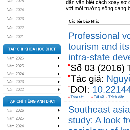
Năm 2025
dân vẫn biết cách xoay sở để
với môi trường sống đang b
Năm 2024
Năm 2023
Các bài báo khác
Năm 2022
Professional v
Năm 2021
tourism and its
TẠP CHÍ KHOA HỌC ĐHCT
intra-state de
Năm 2026
Số 03 (2016) 
Năm 2025
Năm 2024
Tác giả:
Nguy
Năm 2023
DOI:
10.22144
Năm 2022
Tóm tắt
Tải về
Trích dẫn
TẠP CHÍ TIẾNG ANH ĐHCT
Southeast asian
Năm 2026
study: A look 
Năm 2025
Năm 2024