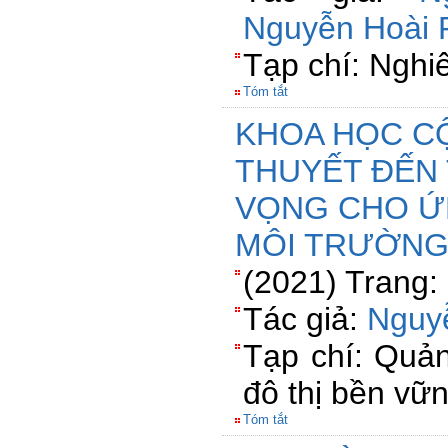
Nguyễn Hoài 
Tạp chí: Nghi
Tóm tắt
KHOA HỌC C
THUYẾT ĐẾN 
VỌNG CHO Ứ
MÔI TRƯỜNG 
(2021) Trang:
Tác giả:
Nguy
Tạp chí: Quản 
đô thị bền vữ
Tóm tắt