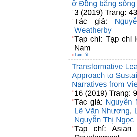
ở Đồng bằng sông
3 (2019) Trang: 4
Tác giả:
Nguy
Weatherby
Tạp chí: Tạp chí
Nam
Tóm tắt
Transformative Le
Approach to Susta
Narratives from V
16 (2019) Trang: 
Tác giả:
Nguyễn 
Lê Văn Nhương
,
Nguyễn Thị Ngọc
Tạp chí: Asian 