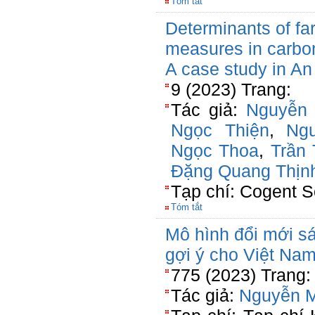
Tóm tắt
Determinants of fa
measures in carbon
A case study in An
9 (2023) Trang:
Tác giả:
Nguyễn
Ngọc Thiện
,
Ng
Ngọc Thoa
,
Trần 
Đặng Quang Thịn
Tạp chí: Cogent S
Tóm tắt
Mô hình đổi mới sá
gợi ý cho Việt Na
775 (2023) Trang:
Tác giả:
Nguyễn 