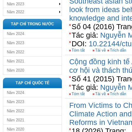
Southeast asian stu
Năm 2023
look from ideas be
Năm 2022
knowledge and inte
TẠP CHÍ TRONG NƯỚC
Số 04 (2016) Tran
Tác giả:
Nguyễn 
Năm 2024
DOI:
10.22144/ctu
Năm 2023
Tóm tắt
Tải về
Trích dẫn
Năm 2022
Cộng đồng kinh t
Năm 2021
cơ hội và thách th
Năm 2020
Số 41 (2015) Tran
TẠP CHÍ QUỐC TẾ
Tác giả:
Nguyễn 
Năm 2024
Tóm tắt
Tải về
Trích dẫn
Năm 2023
From Victims to C
Năm 2022
Climate Action and 
Năm 2021
Reforms in Vietna
18 (2026) Trang:
Năm 2020