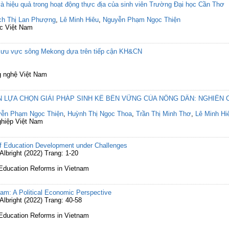
à hiệu quả trong hoạt động thực địa của sinh viên Trường Đại học Cần Thơ
h Thị Lan Phượng
,
Lê Minh Hiêu
,
Nguyễn Phạm Ngọc Thiện
ục Việt Nam
 lưu vực sông Mekong dựa trên tiếp cận KH&CN
g nghệ Việt Nam
LỰA CHỌN GIẢI PHÁP SINH KẾ BỀN VỮNG CỦA NÔNG DÂN: NGHIÊN 
ễn Phạm Ngọc Thiện
,
Huỳnh Thị Ngọc Thoa
,
Trần Thị Minh Thơ
,
Lê Minh Hi
ghiệp Việt Nam
f Education Development under Challenges
bright (2022) Trang: 1-20
 Education Reforms in Vietnam
nam: A Political Economic Perspective
bright (2022) Trang: 40-58
 Education Reforms in Vietnam