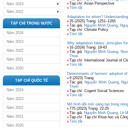
Tạp chí: Asian Perspective
Năm 2023
Tóm tắt
Năm 2022
Adaptation for whom? Understanding 
25 (2025) Trang: 1251–1265
TẠP CHÍ TRONG NƯỚC
Tác giả:
Nguyễn Minh Quang
,
Nguy
Tạp chí: Climate Policy
Năm 2024
Tóm tắt
Năm 2023
Why adaptation falters: principles f
16 (2024) Trang: 19-43
Năm 2022
Tác giả:
Nguyễn Minh Quang
,
Noz
Thoa
Năm 2021
Tạp chí: International Journal of
Tóm tắt
Năm 2020
Determinants of farmers’ adoption of
9 (2023) Trang:
TẠP CHÍ QUỐC TẾ
Tác giả:
Nguyễn Minh Quang
,
Ngu
Thịnh
Năm 2024
Tạp chí: Cogent Social Sciences
Tóm tắt
Năm 2023
Mô hình đổi mới sáng tạo trong nôn
Năm 2022
775 (2023) Trang: 22-25
Tác giả:
Nguyễn Minh Quang
,
Lê M
Năm 2021
Tạp chí: Tạp chí Khoa học và Côn
Tóm tắt
Năm 2020