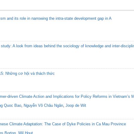
sm and its role in narrowing the intra-state development gap in A
f study: A look from ideas behind the sociology of knowledge and inter-discipl
5: Những cơ hội và thách thức
er-driven Climate Action and Implications for Policy Reforms in Vietnam’s 
ng Quoc Bao
,
Nguyễn Võ Châu Ngân
,
Joop de Wit
amese Climate Adaptation: The Case of Dyke Policies in Ca Mau Province
s Borton
,
Wil Hout