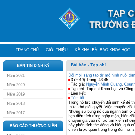
TRANG CHỦ
GIỚI THIỆU
KÊ KHAI BÀI BÁO KHOA HỌC
Bài báo - Tạp chí
BẢN TIN ĐỊNH KỲ
Đổi mới sáng tạo từ mô hình nuôi tô
Năm 2021
3 (2019) Trang: 43-45
Tác giả:
Nguyễn Minh Quang
,
Court
Năm 2020
Tạp chí: Tạp chí Khoa học và Công
Liên kết:
Năm 2019
Tóm tắt
Trong nỗ lực chuyển đổi sinh kế để t
Năm 2018
thức khó giải quyết. Việc chuyển đổi
Nhưng sự bùng nổ của ngành tôm ở Đồ
Năm 2017
hẹp diện tích rừng ngập mặn, biến đổ
chuyên gia vào nỗ lực tìm kiếm những 
này phân tích tác động và hiệu quả c
BÁO CÁO THƯỜNG NIÊN
chiến lược quan trọng trong đổi mới si