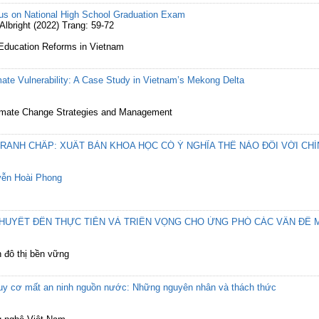
us on National High School Graduation Exam
bright (2022) Trang: 59-72
 Education Reforms in Vietnam
te Vulnerability: A Case Study in Vietnam’s Mekong Delta
 Climate Change Strategies and Management
RANH CHẤP: XUẤT BẢN KHOA HỌC CÓ Ý NGHĨA THẾ NÀO ĐỐI VỚI CH
ễn Hoài Phong
HUYẾT ĐẾN THỰC TIỄN VÀ TRIỂN VỌNG CHO ỨNG PHÓ CÁC VẤN ĐỀ 
ển đô thị bền vững
uy cơ mất an ninh nguồn nước: Những nguyên nhân và thách thức