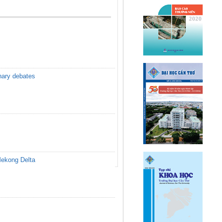
inary debates
Mekong Delta