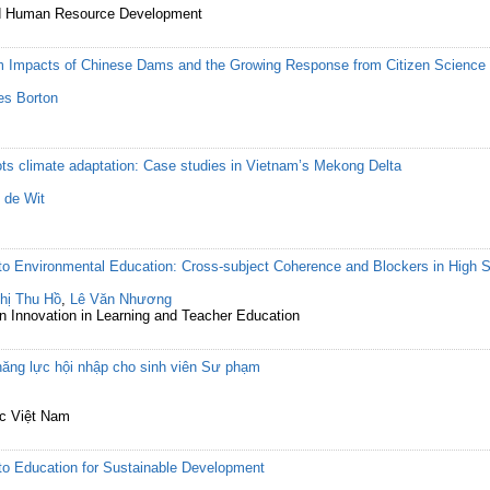
and Human Resource Development
 Impacts of Chinese Dams and the Growing Response from Citizen Science 
s Borton
ots climate adaptation: Case studies in Vietnam’s Mekong Delta
 de Wit
to Environmental Education: Cross-subject Coherence and Blockers in High 
hị Thu Hồ
,
Lê Văn Nhương
on Innovation in Learning and Teacher Education
n năng lực hội nhập cho sinh viên Sư phạm
ục Việt Nam
to Education for Sustainable Development