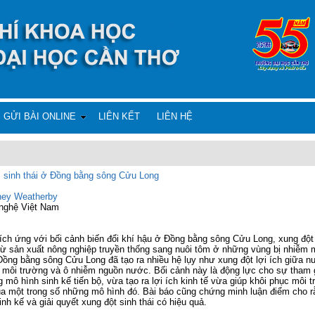
GỬI BÀI ONLINE
LIÊN KẾT
LIÊN HỆ
m sinh thái ở Đồng bằng sông Cửu Long
ney Weatherby
 nghệ Việt Nam
hích ứng với bối cảnh biến đổi khí hậu ở Đồng bằng sông Cửu Long, xung đột 
 từ sản xuất nông nghiệp truyền thống sang nuôi tôm ở những vùng bị nhiễm 
ng bằng sông Cửu Long đã tạo ra nhiều hệ lụy như xung đột lợi ích giữa n
i môi trường và ô nhiễm nguồn nước. Bối cảnh này là động lực cho sự tham 
mô hình sinh kế tiến bộ, vừa tạo ra lợi ích kinh tế vừa giúp khôi phục môi 
ủa một trong số những mô hình đó. Bài báo cũng chứng minh luận điểm cho r
nh kế và giải quyết xung đột sinh thái có hiệu quả.