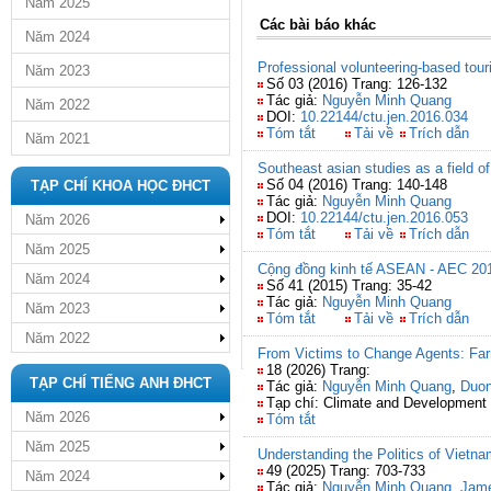
Năm 2025
Các bài báo khác
Năm 2024
Professional volunteering-based touri
Năm 2023
Số 03 (2016) Trang: 126-132
Tác giả:
Nguyễn Minh Quang
Năm 2022
DOI:
10.22144/ctu.jen.2016.034
Tóm tắt
Tải về
Trích dẫn
Năm 2021
Southeast asian studies as a field o
Số 04 (2016) Trang: 140-148
TẠP CHÍ KHOA HỌC ĐHCT
Tác giả:
Nguyễn Minh Quang
DOI:
10.22144/ctu.jen.2016.053
Năm 2026
Tóm tắt
Tải về
Trích dẫn
Năm 2025
Cộng đồng kinh tế ASEAN - AEC 201
Năm 2024
Số 41 (2015) Trang: 35-42
Tác giả:
Nguyễn Minh Quang
Năm 2023
Tóm tắt
Tải về
Trích dẫn
Năm 2022
From Victims to Change Agents: Farm
18 (2026) Trang:
TẠP CHÍ TIẾNG ANH ĐHCT
Tác giả:
Nguyễn Minh Quang
,
Duo
Tạp chí: Climate and Development
Năm 2026
Tóm tắt
Năm 2025
Understanding the Politics of Vietn
49 (2025) Trang: 703-733
Năm 2024
Tác giả:
Nguyễn Minh Quang
,
Jame