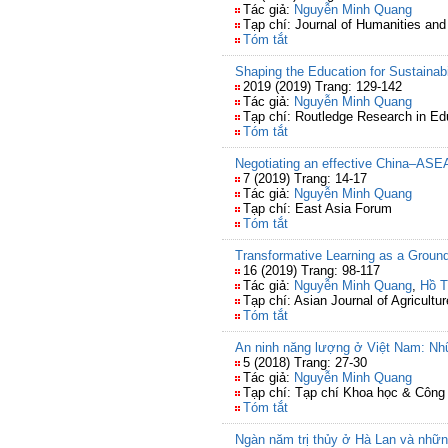
Tác giả:
Nguyễn Minh Quang
Tạp chí: Journal of Humanities and
Tóm tắt
Shaping the Education for Sustainab
2019 (2019) Trang: 129-142
Tác giả:
Nguyễn Minh Quang
Tạp chí: Routledge Research in Ed
Tóm tắt
Negotiating an effective China–AS
7 (2019) Trang: 14-17
Tác giả:
Nguyễn Minh Quang
Tạp chí: East Asia Forum
Tóm tắt
Transformative Learning as a Groun
16 (2019) Trang: 98-117
Tác giả:
Nguyễn Minh Quang
,
Hồ T
Tạp chí: Asian Journal of Agricult
Tóm tắt
An ninh năng lượng ở Việt Nam: Nh
5 (2018) Trang: 27-30
Tác giả:
Nguyễn Minh Quang
Tạp chí: Tạp chí Khoa học & Công
Tóm tắt
Ngàn năm trị thủy ở Hà Lan và nhữn