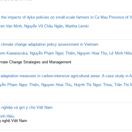
the impacts of dyke policies on small-scale farmers in Ca Mau Province of 
en Van Minh
,
Nguyễn Võ Châu Ngân
,
Martha Lerski
or climate change adaptation policy assessment in Vietnam
omi Kawarazuka
,
Nguyễn Phạm Ngọc Thiện
,
Nguyen Hoai Thu
,
Lê Minh Hiêu
 Climate Change Strategies and Management
 adaptation measures in carbon-intensive agricultural areas: A case study in
yễn Phạm Ngọc Thiện
,
Nguyen Hoai Thu
,
Huỳnh Thị Ngọc Thoa
,
Trần Thị 
g nghiệp và gợi ý cho Việt Nam
inh Hiêu
g nghệ Việt Nam