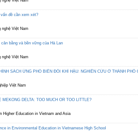
g nghệ Việt Nam
 vấn đề cần xem xét?
g nghệ Việt Nam
n cân bằng và bền vững của Hà Lan
g nghệ Việt Nam
ÍNH SÁCH ỨNG PHÓ BIẾN ĐỔI KHÍ HẬU: NGHIÊN CỨU Ở THÀNH PHỐ
ghiệp Việt Nam
E MEKONG DELTA: TOO MUCH OR TOO LITTLE?
on Higher Education in Vietnam and Asia
nce in Environmental Education in Vietnamese High School