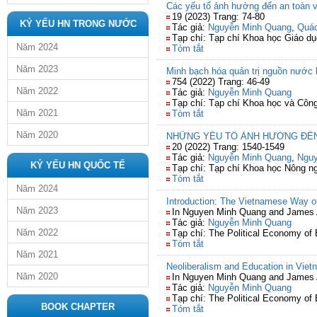
Các yếu tố ảnh hưởng đến an toàn v
19 (2023) Trang: 74-80
KỶ YẾU HN TRONG NƯỚC
Tác giả:
Nguyễn Minh Quang
,
Quác
Tạp chí: Tạp chí Khoa học Giáo d
Năm 2024
Tóm tắt
Năm 2023
Minh bạch hóa quản trị nguồn nước
754 (2022) Trang: 46-49
Năm 2022
Tác giả:
Nguyễn Minh Quang
Tạp chí: Tạp chí Khoa học và Côn
Năm 2021
Tóm tắt
Năm 2020
NHỮNG YẾU TỐ ẢNH HƯỞNG ĐẾN 
20 (2022) Trang: 1540-1549
Tác giả:
Nguyễn Minh Quang
,
Nguy
KỶ YẾU HN QUỐC TẾ
Tạp chí: Tạp chí Khoa học Nông n
Tóm tắt
Năm 2024
Introduction: The Vietnamese Way o
Năm 2023
In Nguyen Minh Quang and James Al
Tác giả:
Nguyễn Minh Quang
Năm 2022
Tạp chí: The Political Economy of
Tóm tắt
Năm 2021
Neoliberalism and Education in Viet
Năm 2020
In Nguyen Minh Quang and James Al
Tác giả:
Nguyễn Minh Quang
Tạp chí: The Political Economy of
BOOK CHAPTER
Tóm tắt