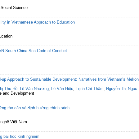
 Social Science
ility in Vietnamese Approach to Education
ucation
EAN South China Sea Code of Conduct
d-up Approach to Sustainable Development: Narratives from Vietnam’s Mekon
hị Thu Hồ
,
Lê Văn Nhương
,
Lê Văn Hiệu
,
Trịnh Chí Thâm
,
Nguyễn Thị Ngọc
ure and Development
ững rào cản và định hướng chính sách
 nghệ Việt Nam
g bài học kinh nghiệm