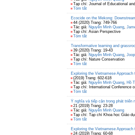
Tạp chí: Journal of Educational 
Tóm tắt
Ecocide on the Mekong: Downstream
44 (2020) Trang: 749-766
Tác giả:
Nguyễn Minh Quang
,
Jame
Tạp chí: Asian Perspective
Tóm tắt
Transformative learning and grassro
39 (2020) Trang: 19-43
Tác giả:
Nguyễn Minh Quang
,
Joop
Tạp chí: Nature Conservation
Tóm tắt
Exploring the Vietnamese Approach 
(2019) Trang: 602-618
Tác giả:
Nguyễn Minh Quang
,
Hồ T
Tạp chí: International Conference 
Tóm tắt
Ý nghĩa và tiếp cận trong phát triể
21 (2019) Trang: 23-28
Tác giả:
Nguyễn Minh Quang
Tạp chí: Tạp chí Khoa học Giáo d
Tóm tắt
Exploring the Vietnamese Approach 
24 (2019) Trang: 60-68