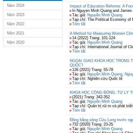
Năm 2024
Impact of Education Reforms: A Foc
In Nguyen Minh Quang and James Al
Năm 2023
Tác giả:
Nguyễn Minh Quang
Tạp chí: The Political Economy of
Năm 2022
Tóm tắt
Năm 2021
A Method for Measuring Women Clima
14 (2022) Trang: 101-124
Năm 2020
Tác giả:
Nguyễn Minh Quang
Tạp chí: International Journal of
Tóm tắt
NGOẠI GIAO KHOA HỌC TRONG T
QUỐC?
126 (2021) Trang: 55-78
Tác giả:
Nguyễn Minh Quang
,
Nguy
Tạp chí: Nghiên cứu Quốc tế
Tóm tắt
KHOA HỌC CỘNG ĐỒNG: TỪ LÝ T
(2021) Trang: 342-352
Tác giả:
Nguyễn Minh Quang
Tạp chí: Quản trị rủi ro và phát tri
Tóm tắt
Đồng bằng sông Cửu Long trước ng
732 (2020) Trang: 23-25
Tác giả:
Nguyễn Minh Quang