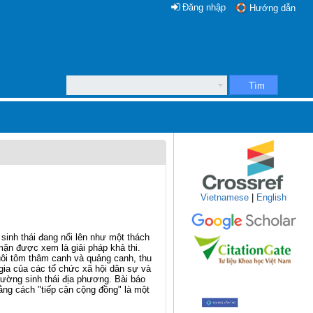
Đăng nhập
Hướng dẫn
Tìm
Vietnamese
|
English
sinh thái đang nổi lên như một thách
mặn được xem là giải pháp khả thi.
uôi tôm thâm canh và quảng canh, thu
gia của các tổ chức xã hội dân sự và
trường sinh thái địa phương. Bài báo
ằng cách "tiếp cận cộng đồng" là một