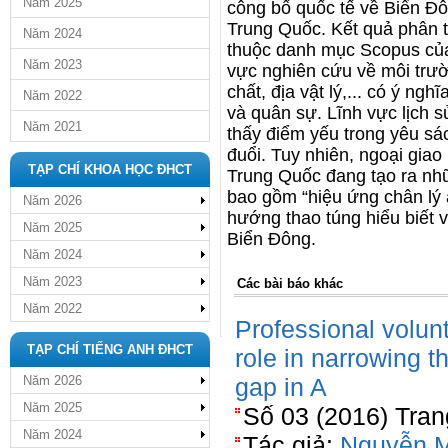
Năm 2025
công bố quốc tế về Biển Đô
Trung Quốc. Kết quả phân t
Năm 2024
thuộc danh mục Scopus của 
Năm 2023
vực nghiên cứu về môi trườ
chất, địa vật lý,... có ý ng
Năm 2022
và quân sự. Lĩnh vực lịch 
Năm 2021
thấy điểm yếu trong yêu sá
đuổi. Tuy nhiên, ngoại gia
TẠP CHÍ KHOA HỌC ĐHCT
Trung Quốc đang tạo ra nh
bao gồm “hiệu ứng chân lý ảo
Năm 2026
hướng thao túng hiểu biết 
Năm 2025
Biển Đông.
Năm 2024
Năm 2023
Các bài báo khác
Năm 2022
Professional volun
TẠP CHÍ TIẾNG ANH ĐHCT
role in narrowing t
Năm 2026
gap in A
Năm 2025
Số 03 (2016) Tran
Năm 2024
Tác giả:
Nguyễn 