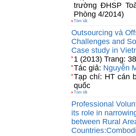
trường ĐHSP Toà
Phòng 4/2014)
Tóm tắt
Outsourcing và Off
Challenges and So
Case study in Vie
1 (2013) Trang: 3
Tác giả:
Nguyễn 
Tạp chí: HT cán 
quốc
Tóm tắt
Professional Volu
its role in narrowi
between Rural Are
Countries:Combod