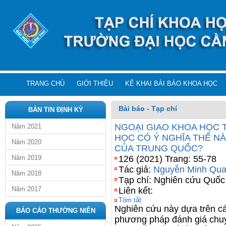
TRANG CHỦ
GIỚI THIỆU
KÊ KHAI BÀI BÁO KHOA HỌC
Bài báo - Tạp chí
BẢN TIN ĐỊNH KỲ
NGOẠI GIAO KHOA HỌC 
Năm 2021
HỌC CÓ Ý NGHĨA THẾ NÀ
Năm 2020
CỦA TRUNG QUỐC?
Năm 2019
126 (2021) Trang: 55-78
Tác giả:
Nguyễn Minh Qu
Năm 2018
Tạp chí: Nghiên cứu Quốc
Năm 2017
Liên kết:
Tóm tắt
Nghiên cứu này dựa trên cá
BÁO CÁO THƯỜNG NIÊN
phương pháp đánh giá chuyê