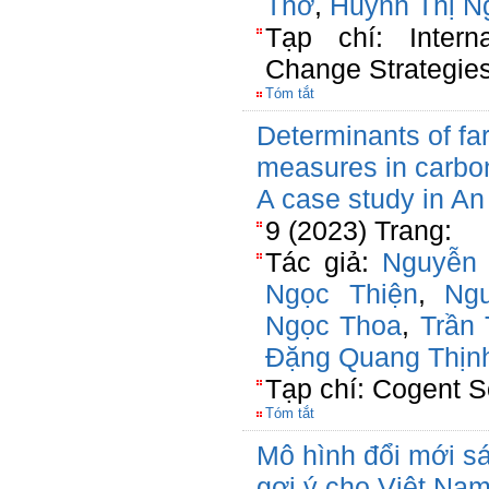
Thơ
,
Huỳnh Thị N
Tạp chí: Intern
Change Strategi
Tóm tắt
Determinants of fa
measures in carbon
A case study in An
9 (2023) Trang:
Tác giả:
Nguyễn
Ngọc Thiện
,
Ng
Ngọc Thoa
,
Trần 
Đặng Quang Thịn
Tạp chí: Cogent S
Tóm tắt
Mô hình đổi mới sá
gợi ý cho Việt Na