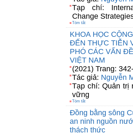
Tạp chí: Intern
Change Strategi
Tóm tắt
KHOA HỌC CỘNG
ĐẾN THỰC TIỄN 
PHÓ CÁC VẤN ĐỀ
VIỆT NAM
(2021) Trang: 342
Tác giả:
Nguyễn 
Tạp chí: Quản trị 
vững
Tóm tắt
Đồng bằng sông C
an ninh nguồn nư
thách thức