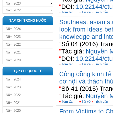
Năm 2023
DOI:
10.22144/ctu
Năm 2022
Tóm tắt
Tải về
Trích dẫn
Southeast asian stu
TẠP CHÍ TRONG NƯỚC
look from ideas be
Năm 2024
knowledge and inte
Năm 2023
Số 04 (2016) Tran
Năm 2022
Tác giả:
Nguyễn 
Năm 2021
DOI:
10.22144/ctu
Năm 2020
Tóm tắt
Tải về
Trích dẫn
TẠP CHÍ QUỐC TẾ
Cộng đồng kinh t
Năm 2024
cơ hội và thách th
Số 41 (2015) Tran
Năm 2023
Tác giả:
Nguyễn 
Năm 2022
Tóm tắt
Tải về
Trích dẫn
Năm 2021
From Victims to C
Năm 2020