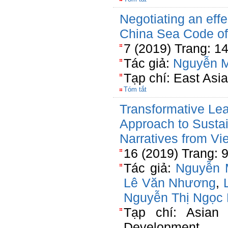
Negotiating an ef
China Sea Code o
7 (2019) Trang: 1
Tác giả:
Nguyễn 
Tạp chí: East Asi
Tóm tắt
Transformative Le
Approach to Susta
Narratives from V
16 (2019) Trang: 
Tác giả:
Nguyễn 
Lê Văn Nhương
,
Nguyễn Thị Ngọc
Tạp chí: Asian 
Development