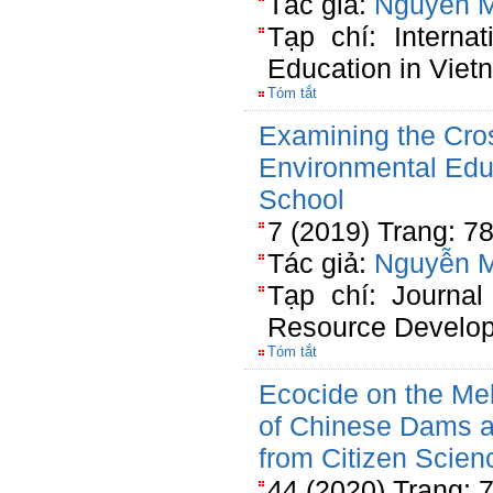
Tác giả:
Nguyễn 
Tạp chí: Interna
Education in Viet
Tóm tắt
Examining the Cro
Environmental Edu
School
7 (2019) Trang: 7
Tác giả:
Nguyễn 
Tạp chí: Journa
Resource Develo
Tóm tắt
Ecocide on the M
of Chinese Dams 
from Citizen Scien
44 (2020) Trang: 