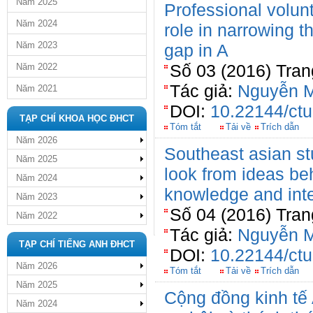
Năm 2025
Professional volun
Năm 2024
role in narrowing t
Năm 2023
gap in A
Số 03 (2016) Tran
Năm 2022
Tác giả:
Nguyễn 
Năm 2021
DOI:
10.22144/ctu
TẠP CHÍ KHOA HỌC ĐHCT
Tóm tắt
Tải về
Trích dẫn
Năm 2026
Southeast asian stu
Năm 2025
look from ideas be
Năm 2024
knowledge and inte
Năm 2023
Số 04 (2016) Tran
Năm 2022
Tác giả:
Nguyễn 
TẠP CHÍ TIẾNG ANH ĐHCT
DOI:
10.22144/ctu
Năm 2026
Tóm tắt
Tải về
Trích dẫn
Năm 2025
Cộng đồng kinh t
Năm 2024