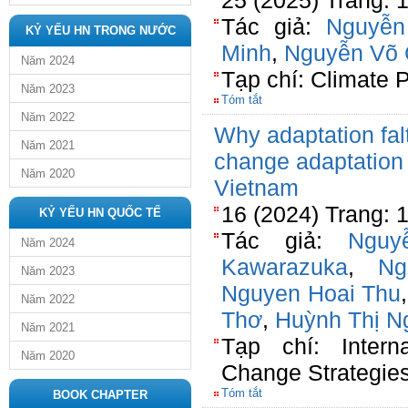
25 (2025) Trang:
Tác giả:
Nguyễn
KỶ YẾU HN TRONG NƯỚC
Minh
,
Nguyễn Võ
Năm 2024
Tạp chí: Climate P
Năm 2023
Tóm tắt
Năm 2022
Why adaptation falt
Năm 2021
change adaptation
Năm 2020
Vietnam
16 (2024) Trang: 
KỶ YẾU HN QUỐC TẾ
Tác giả:
Nguy
Năm 2024
Kawarazuka
,
Ng
Năm 2023
Nguyen Hoai Thu
Năm 2022
Thơ
,
Huỳnh Thị N
Năm 2021
Tạp chí: Intern
Năm 2020
Change Strategi
Tóm tắt
BOOK CHAPTER