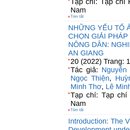
Tạp chí: Tạp chí
Nam
Tóm tắt
NHỮNG YẾU TỐ 
CHỌN GIẢI PHÁP
NÔNG DÂN: NGH
AN GIANG
20 (2022) Trang: 
Tác giả:
Nguyễn
Ngọc Thiện
,
Huỳ
Minh Thơ
,
Lê Min
Tạp chí: Tạp chí
Nam
Tóm tắt
Introduction: The
Development unde