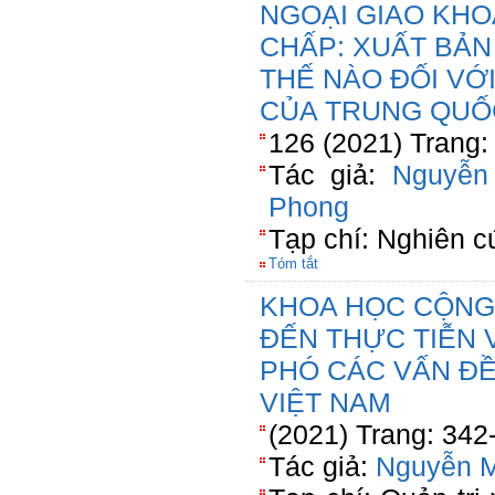
NGOẠI GIAO KH
CHẤP: XUẤT BẢN
THẾ NÀO ĐỐI VỚ
CỦA TRUNG QUỐ
126 (2021) Trang:
Tác giả:
Nguyễn
Phong
Tạp chí: Nghiên c
Tóm tắt
KHOA HỌC CỘNG
ĐẾN THỰC TIỄN 
PHÓ CÁC VẤN ĐỀ
VIỆT NAM
(2021) Trang: 342
Tác giả:
Nguyễn 