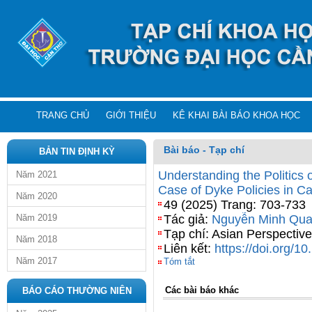
TRANG CHỦ
GIỚI THIỆU
KÊ KHAI BÀI BÁO KHOA HỌC
Bài báo - Tạp chí
BẢN TIN ĐỊNH KỲ
Understanding the Politics
Năm 2021
Case of Dyke Policies in C
Năm 2020
49 (2025) Trang: 703-733
Năm 2019
Tác giả:
Nguyễn Minh Qu
Tạp chí: Asian Perspective
Năm 2018
Liên kết:
https://doi.org/
Năm 2017
Tóm tắt
Các bài báo khác
BÁO CÁO THƯỜNG NIÊN