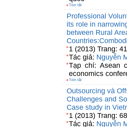
Tóm tắt
Professional Volu
its role in narrowi
between Rural Are
Countries:Combod
1 (2013) Trang: 4
Tác giả:
Nguyễn 
Tạp chí: Asean c
economics confer
Tóm tắt
Outsourcing và Off
Challenges and So
Case study in Vie
1 (2013) Trang: 6
Tác giả:
Nguyễn 