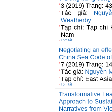
3 (2019) Trang: 4
Tác giả:
Nguy
Weatherby
Tạp chí: Tạp chí
Nam
Tóm tắt
Negotiating an ef
China Sea Code o
7 (2019) Trang: 1
Tác giả:
Nguyễn 
Tạp chí: East Asi
Tóm tắt
Transformative Le
Approach to Susta
Narratives from V