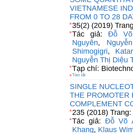
VIETNAMESE IND
FROM 0 TO 28 D
35(2) (2019) Tran
Tác giả:
Đỗ Võ
Nguyên
,
Nguyễ
Shimogigri
,
Kata
Nguyễn Thị Diệu 
Tạp chí: Biotechn
Tóm tắt
SINGLE NUCLEO
THE PROMOTER 
COMPLEMENT C
235 (2018) Trang:
Tác giả:
Đỗ Võ 
Khang
,
Klaus Wi