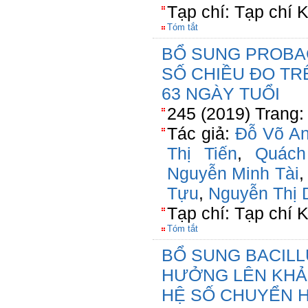
Tạp chí: Tạp chí
Tóm tắt
BỔ SUNG PROBAC
SỐ CHIỀU ĐO TRÊ
63 NGÀY TUỔI
245 (2019) Trang:
Tác giả:
Đỗ Võ A
Thị Tiến
,
Quách
Nguyễn Minh Tài
Tựu
,
Nguyễn Thị 
Tạp chí: Tạp chí
Tóm tắt
BỔ SUNG BACILL
HƯỞNG LÊN KHẢ
HỆ SỐ CHUYỂN H