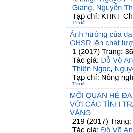
Giang
,
Nguyễn Th
Tạp chí: KHKT Ch
Tóm tắt
Ảnh hưởng của đa h
GHSR lên chất lượ
1 (2017) Trang: 3
Tác giả:
Đỗ Võ An
Thiện Ngọc
,
Nguy
Tạp chí: Nông ng
Tóm tắt
MỐI QUAN HỆ ĐA
VỚI CÁC TÍNH T
VÀNG
219 (2017) Trang:
Tác giả:
Đỗ Võ An