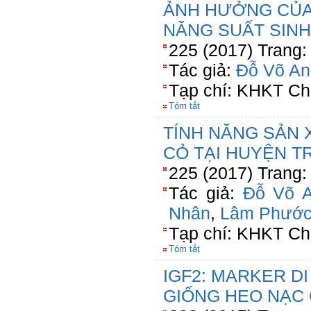
ẢNH HƯỞNG CỦA
NĂNG SUẤT SINH
225 (2017) Trang:
Tác giả:
Đỗ Võ An
Tạp chí: KHKT Ch
Tóm tắt
TÍNH NĂNG SẢN 
CỎ TẠI HUYỆN TR
225 (2017) Trang:
Tác giả:
Đỗ Võ 
Nhân
,
Lâm Phước
Tạp chí: KHKT Ch
Tóm tắt
IGF2: MARKER D
GIỐNG HEO NẠC