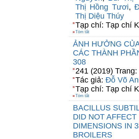
Thị Hồng Tươi
,
Đ
Thị Diệu Thúy
Tạp chí: Tạp chí
Tóm tắt
ẢNH HƯỞNG CỦA
CÁC THÀNH PHẦN
308
241 (2019) Trang:
Tác giả:
Đỗ Võ An
Tạp chí: Tạp chí
Tóm tắt
BACILLUS SUBTI
DID NOT AFFECT
DIMENSIONS IN 3
BROILERS