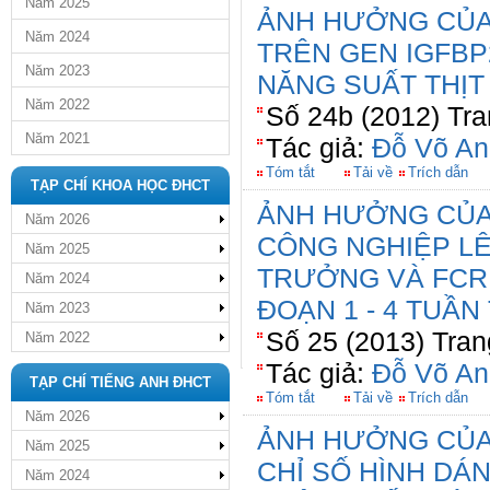
Năm 2025
ẢNH HƯỞNG CỦA 
Năm 2024
TRÊN GEN IGFBP
Năm 2023
NĂNG SUẤT THỊT
Năm 2022
Số 24b (2012) Tra
Năm 2021
Tác giả:
Đỗ Võ An
Tóm tắt
Tải về
Trích dẫn
TẠP CHÍ KHOA HỌC ĐHCT
ẢNH HƯỞNG CỦA
Năm 2026
CÔNG NGHIỆP LÊ
Năm 2025
TRƯỞNG VÀ FCR 
Năm 2024
ĐOẠN 1 - 4 TUẦN
Năm 2023
Số 25 (2013) Tran
Năm 2022
Tác giả:
Đỗ Võ An
TẠP CHÍ TIẾNG ANH ĐHCT
Tóm tắt
Tải về
Trích dẫn
Năm 2026
ẢNH HƯỞNG CỦA
Năm 2025
CHỈ SỐ HÌNH DÁN
Năm 2024