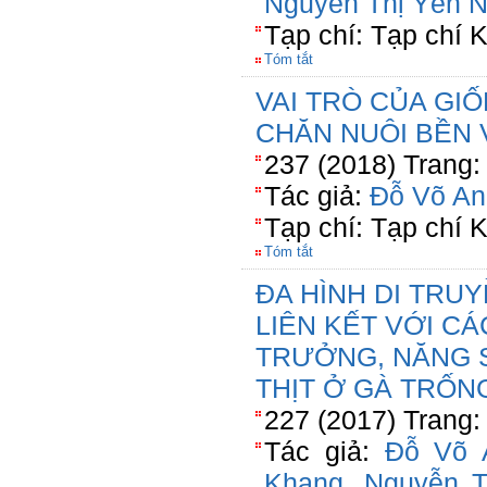
Nguyễn Thị Yến N
Tạp chí: Tạp chí
Tóm tắt
VAI TRÒ CỦA GI
CHĂN NUÔI BỀN
237 (2018) Trang:
Tác giả:
Đỗ Võ An
Tạp chí: Tạp chí
Tóm tắt
ĐA HÌNH DI TRUY
LIÊN KẾT VỚI CÁ
TRƯỞNG, NĂNG 
THỊT Ở GÀ TRỐN
227 (2017) Trang:
Tác giả:
Đỗ Võ 
Khang
,
Nguyễn 