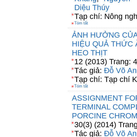
Diệu Thúy
Tạp chí: Nông ngh
Tóm tắt
ẢNH HƯỞNG CỦA
HIỆU QUẢ THỨC 
HEO THỊT
12 (2013) Trang: 
Tác giả:
Đỗ Võ An
Tạp chí: Tạp chí
Tóm tắt
ASSIGNMENT FO
TERMINAL COMP
PORCINE CHRO
30(3) (2014) Tran
Tác giả:
Đỗ Võ An