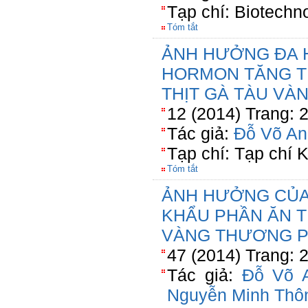
Tạp chí: Biotechn
Tóm tắt
ẢNH HƯỞNG ĐA H
HORMON TĂNG T
THỊT GÀ TÀU VÀ
12 (2014) Trang: 
Tác giả:
Đỗ Võ An
Tạp chí: Tạp chí
Tóm tắt
ẢNH HƯỞNG CỦA
KHẨU PHẦN ĂN T
VÀNG THƯƠNG P
47 (2014) Trang: 
Tác giả:
Đỗ Võ 
Nguyễn Minh Thô