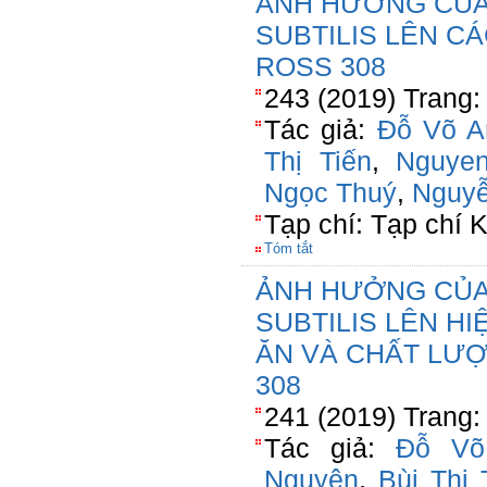
ẢNH HƯỞNG CỦA
SUBTILIS LÊN C
ROSS 308
243 (2019) Trang:
Tác giả:
Đỗ Võ A
Thị Tiến
,
Nguye
Ngọc Thuý
,
Nguyễ
Tạp chí: Tạp chí
Tóm tắt
ẢNH HƯỞNG CỦA
SUBTILIS LÊN H
ĂN VÀ CHẤT LƯỢ
308
241 (2019) Trang:
Tác giả:
Đỗ Võ
Nguyên
,
Bùi Thị 