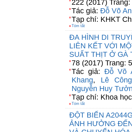
222 (2017) Trang:
Tác giả:
Đỗ Võ An
Tạp chí: KHKT Ch
Tóm tắt
ĐA HÌNH DI TRU
LIÊN KẾT VỚI M
SUẤT THỊT Ở GÀ
78 (2017) Trang: 
Tác giả:
Đỗ Võ 
Khang
,
Lê Công
Nguyễn Huy Tưở
Tạp chí: Khoa họ
Tóm tắt
ĐỘT BIẾN A2044
ẢNH HƯỞNG ĐẾN