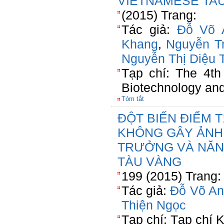
VIETNAMESE TA
(2015) Trang:
Tác giả:
Đỗ Võ 
Khang
,
Nguyễn T
Nguyễn Thị Diệu 
Tạp chí: The 4th
Biotechnology an
Tóm tắt
ĐỘT BIẾN ĐIỂM 
KHÔNG GÂY ẢNH
TRƯỞNG VÀ NĂNG
TÀU VÀNG
199 (2015) Trang:
Tác giả:
Đỗ Võ An
Thiện Ngọc
Tạp chí: Tạp chí