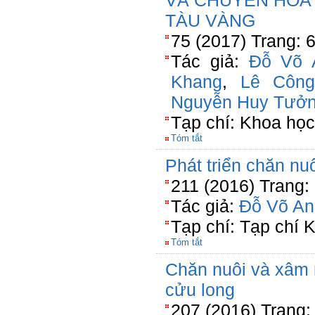
VÀ CHUYỂN HÓA
TÀU VÀNG
75 (2017) Trang: 
Tác giả:
Đỗ Võ 
Khang
,
Lê Công
Nguyễn Huy Tưở
Tạp chí: Khoa họ
Tóm tắt
Phát triển chăn nuô
211 (2016) Trang:
Tác giả:
Đỗ Võ An
Tạp chí: Tạp chí
Tóm tắt
Chăn nuôi và xâm
cửu long
207 (2016) Trang: