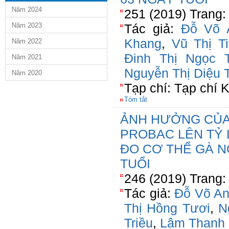
Năm 2024
251 (2019) Trang:
Năm 2023
Tác giả:
Đỗ Võ 
Khang
,
Vũ Thị T
Năm 2022
Đinh Thị Ngọc 
Năm 2021
Nguyễn Thị Diệu 
Năm 2020
Tạp chí: Tạp chí
Tóm tắt
ẢNH HƯỞNG CỦA
PROBAC LÊN TỶ 
ĐO CƠ THỂ GÀ NÒ
TUỔI
246 (2019) Trang:
Tác giả:
Đỗ Võ A
Thị Hồng Tươi
,
N
Triều
,
Lâm Thanh 