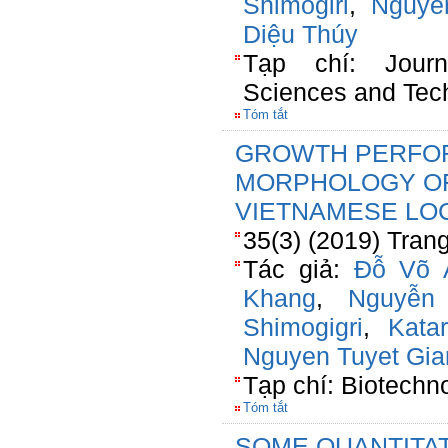
Shimogiri
,
Nguye
Diệu Thúy
Tạp chí: Jour
Sciences and Tec
Tóm tắt
GROWTH PERFO
MORPHOLOGY OF 
VIETNAMESE LOC
35(3) (2019) Tran
Tác giả:
Đỗ Võ 
Khang
,
Nguyễn
Shimogigri
,
Kata
Nguyen Tuyet Gia
Tạp chí: Biotechn
Tóm tắt
SOME QUANTITAT