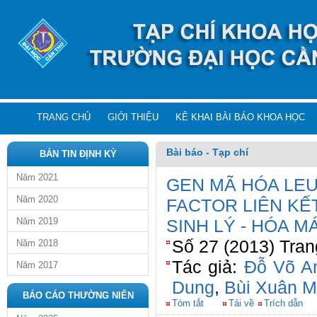
TRANG CHỦ
GIỚI THIỆU
KÊ KHAI BÀI BÁO KHOA HỌC
Bài báo - Tạp chí
BẢN TIN ĐỊNH KỲ
Năm 2021
GEN MÃ HÓA LEU
Năm 2020
FACTOR LIÊN KẾ
Năm 2019
SINH LÝ - HÓA 
Số 27 (2013) Tran
Năm 2018
Tác giả:
Đỗ Võ A
Năm 2017
Dung
,
Bùi Xuân 
BÁO CÁO THƯỜNG NIÊN
Tóm tắt
Tải về
Trích dẫn