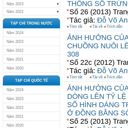
THÔNG SỐ TRỨN
Năm 2023
Số 26 (2013) Tran
Năm 2022
Tác giả:
Đỗ Võ An
TẠP CHÍ TRONG NƯỚC
Tóm tắt
Tải về
Trích dẫn
Năm 2024
ẢNH HƯỞNG CỦA
Năm 2023
CHUỒNG NUÔI L
Năm 2022
308
Năm 2021
Số 22c (2012) Tra
Năm 2020
Tác giả:
Đỗ Võ An
Tóm tắt
Tải về
Trích dẫn
TẠP CHÍ QUỐC TẾ
ẢNH HƯỞNG CỦA
Năm 2024
DÒNG LÊN TỶ LỆ 
Năm 2023
SỐ HÌNH DÁNG T
Năm 2022
Ở ĐỒNG BẰNG S
Năm 2021
Số 25 (2013) Tran
Năm 2020