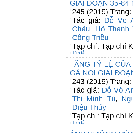
GIAI ĐOẠN 35-84
245 (2019) Trang:
Tác giả:
Đỗ Võ 
Châu
,
Hồ Thanh
Công Triều
Tạp chí: Tạp chí
Tóm tắt
TĂNG TỶ LỆ CỦA
GÀ NÒI GIAI ĐOẠ
243 (2019) Trang:
Tác giả:
Đỗ Võ A
Thị Minh Tú
,
Ng
Diệu Thúy
Tạp chí: Tạp chí
Tóm tắt