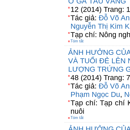
Ở GÀ TÀU VÀNG
12 (2014) Trang: 
Tác giả:
Đỗ Võ An
Nguyễn Thị Kim 
Tạp chí: Nông ngh
Tóm tắt
ẢNH HƯỞNG CỦA 
VÀ TUỔI ĐẺ LÊN
LƯỢNG TRỨNG G
48 (2014) Trang: 
Tác giả:
Đỗ Võ An
Phạm Ngọc Du
,
N
Tạp chí: Tạp chí
nuôi
Tóm tắt
ẢNH HƯỞNG CỦA