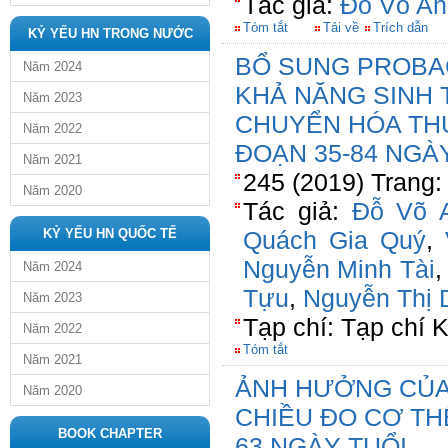
Tác giả:
Đỗ Võ An
Tóm tắt
Tải về
Trích dẫn
KỶ YẾU HN TRONG NƯỚC
BỔ SUNG PROBA
Năm 2024
KHẢ NĂNG SINH
Năm 2023
CHUYỂN HÓA THỨ
Năm 2022
ĐOẠN 35-84 NGÀ
Năm 2021
245 (2019) Trang:
Năm 2020
Tác giả:
Đỗ Võ 
KỶ YẾU HN QUỐC TẾ
Quách Gia Quý
,
Nguyễn Minh Tài
Năm 2024
Tựu
,
Nguyễn Thị 
Năm 2023
Tạp chí: Tạp chí
Năm 2022
Tóm tắt
Năm 2021
ẢNH HƯỞNG CỦA
Năm 2020
CHIỀU ĐO CƠ THỂ
BOOK CHAPTER
63 NGÀY TUỔI