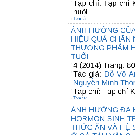
Tạp chí: Tạp chí
nuôi
Tóm tắt
ẢNH HƯỞNG CỦA 
HIỆU QUẢ CHĂN 
THƯƠNG PHẨM H
TUỔI
4 (2014) Trang: 8
Tác giả:
Đỗ Võ A
Nguyễn Minh Thô
Tạp chí: Tạp chí
Tóm tắt
ẢNH HƯỞNG ĐA H
HORMON SINH T
THỨC ĂN VÀ HỆ