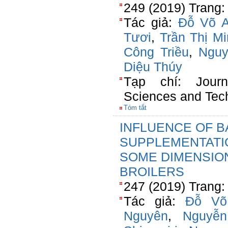
249 (2019) Trang:
Tác giả:
Đỗ Võ 
Tươi
,
Trần Thị M
Công Triều
,
Nguy
Diệu Thúy
Tạp chí: Jour
Sciences and Tec
Tóm tắt
INFLUENCE OF B
SUPPLEMENTATI
SOME DIMENSIONS
BROILERS
247 (2019) Trang:
Tác giả:
Đỗ Võ
Nguyên
,
Nguyễ