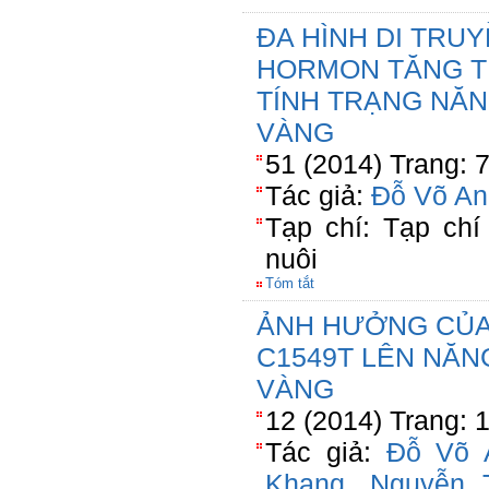
ĐA HÌNH DI TRU
HORMON TĂNG T
TÍNH TRẠNG NĂN
VÀNG
51 (2014) Trang: 
Tác giả:
Đỗ Võ An
Tạp chí: Tạp ch
nuôi
Tóm tắt
ẢNH HƯỞNG CỦA 
C1549T LÊN NĂN
VÀNG
12 (2014) Trang: 
Tác giả:
Đỗ Võ 
Khang
,
Nguyễn 