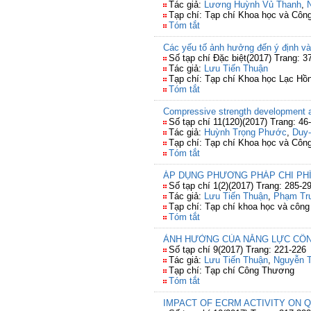
Tác giả:
Lương Huỳnh Vủ Thanh
,
Tạp chí: Tạp chí Khoa học và Côn
Tóm tắt
Các yếu tố ảnh hưởng đến ý định và 
Số tạp chí Đặc biệt(2017) Trang: 3
Tác giả:
Lưu Tiến Thuận
Tạp chí: Tạp chí Khoa học Lạc Hồ
Tóm tắt
Compressive strength development an
Số tạp chí 11(120)(2017) Trang: 46
Tác giả:
Huỳnh Trọng Phước
,
Duy-
Tạp chí: Tạp chí Khoa học và Côn
Tóm tắt
ÁP DỤNG PHƯƠNG PHÁP CHI PHÍ
Số tạp chí 1(2)(2017) Trang: 285-2
Tác giả:
Lưu Tiến Thuận
,
Phạm Tru
Tạp chí: Tạp chí khoa học và côn
Tóm tắt
ẢNH HƯỞNG CỦA NĂNG LỰC CÔN
Số tạp chí 9(2017) Trang: 221-226
Tác giả:
Lưu Tiến Thuận
,
Nguyễn T
Tạp chí: Tạp chí Công Thương
Tóm tắt
IMPACT OF ECRM ACTIVITY ON