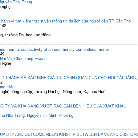
Nguyễn Thái Trung
g nghệ
hành vi tìm kiếm trực tuyến thông tin du lịch của người dân TP Cần Thơ
7-42
ng, trường Đại học Lạc Hồng
d thermal conductivity of an eco-friendly cementless mortar
-49
Hai Vo
,
Chao-Lung Hwang
g Nghệ
 DU HÀNH ĐỂ XÁC ĐỊNH GIÁ TRỊ CẢNH QUAN CỦA CHỢ NỔI CÁI RĂNG
92
ng Hiếu
g nghệ nông nghiệp, trường Đại học Nông Lâm, Đại học Huế
G TY VÀ KHẢ NĂNG VƯỢT RÀO CẢN ĐẾN HIỆU QUẢ XUẤT KHẨU
hu Nha Trang
,
Nguyễn Thị Minh Phượng
 QUALITY AND OUTCOME RELATIONSHIP BETWEEN BANK AND CUSTOM