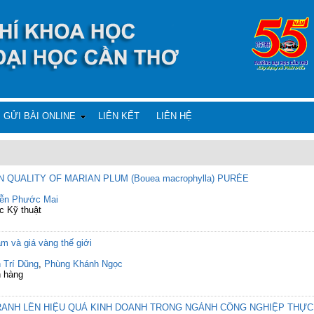
GỬI BÀI ONLINE
LIÊN KẾT
LIÊN HỆ
QUALITY OF MARIAN PLUM (Bouea macrophylla) PURÉE
ễn Phước Mai
c Kỹ thuật
m và giá vàng thế giới
 Trí Dũng
,
Phùng Khánh Ngọc
n hàng
RANH LÊN HIỆU QUẢ KINH DOANH TRONG NGÀNH CÔNG NGHIỆP THỰC