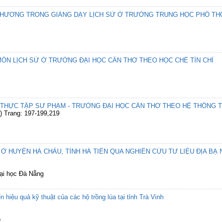
 PHƯƠNG TRONG GIẢNG DẠY LỊCH SỬ Ở TRƯỜNG TRUNG HỌC PHỔ T
ÔN LỊCH SỬ Ở TRƯỜNG ĐẠI HỌC CẦN THƠ THEO HỌC CHẾ TÍN CHỈ
THỰC TẬP SƯ PHẠM - TRƯỜNG ĐẠI HỌC CẦN THƠ THEO HỆ THỐNG T
) Trang: 197-199,219
Ở HUYỆN HÀ CHÂU, TỈNH HÀ TIÊN QUA NGHIÊN CỨU TƯ LIỆU ĐỊA BẠ 
ại học Đà Nẵng
hiệu quả kỹ thuật của các hộ trồng lúa tại tỉnh Trà Vinh
o