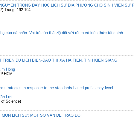
U NGUYỄN TRONG DẠY HỌC LỊCH SỬ ĐỊA PHƯƠNG CHO SINH VIÊN SƯ
7) Trang: 192-194
ọ của cá nhân: Vai trò của thái độ đối với rủi ro và kiến thức tài chính
TRIỂN DU LỊCH BIỂN-ĐẢO THỊ XÃ HÀ TIÊN, TỈNH KIÊN GIANG
Kim Hồng
 TP.HCM
ed strategies in response to the standards-based proficiency level
ăn Lợi
 of Science)
MÔN LỊCH SỬ: MỘT SỐ VẤN ĐỀ TRAO ĐỔI