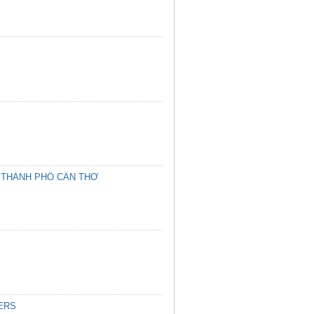
, THÀNH PHỐ CẦN THƠ
ERS