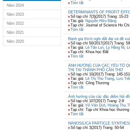
Tóm tắt
Năm 2024
DETERMINANTS OF PROFIT EFFC
Năm 2023
Số tạp chí 7(3)(2017) Trang: 15-23
Tác giả:
Nguyễn Hữu Đặng
Năm 2022
Tạp chí: Journal of Science Ho Chi
Tóm tắt
Năm 2021
Đánh giá thích nghi đất đai và đề x
Năm 2020
Số tạp chí 50/2017(2017) Trang: 59
Tác giả:
Lê Tấn Lợi
,
Lý Hằng Ni
,
L
Tạp chí: Khoa học Đất
Tóm tắt
ẢNH HƯỞNG CỦA CÁC YẾU TỐ Q
THỊ TẠI THÀNH PHỐ CẦN THƠ
Số tạp chí 10(2017) Trang: 145-151
Tác giả:
Lê Thị Thu Trang
,
Lưu Tiế
Tạp chí: Công Thương
Tóm tắt
Ảnh hưởng của các đặc điểm hội đồn
Số tạp chí 107(2017) Trang: 2-9
Tác giả:
Võ Văn Dứt
,
Hoàng Thu T
Tạp chí: Tạp chí Khoa học thương
Tóm tắt
NANOSILICA PARTICLE SYNTHES
Số tạp chí 3(2017) Trang: 50-54