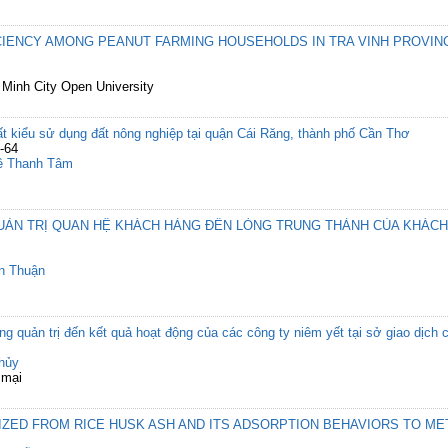
IENCY AMONG PEANUT FARMING HOUSEHOLDS IN TRA VINH PROVIN
 Minh City Open University
uất kiểu sử dụng đất nông nghiệp tại quận Cái Răng, thành phố Cần Thơ
-64
ê Thanh Tâm
UẢN TRỊ QUAN HỆ KHÁCH HÀNG ĐẾN LÒNG TRUNG THÀNH CỦA KHÁCH
n Thuận
g quản trị đến kết quả hoạt động của các công ty niêm yết tại sở giao dịc
hủy
 mại
IZED FROM RICE HUSK ASH AND ITS ADSORPTION BEHAVIORS TO M