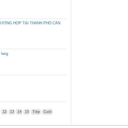
TRƯỜNG HỢP TẠI THÀNH PHỐ CẦN
 lang
12
13
14
15
Tiếp
Cuối