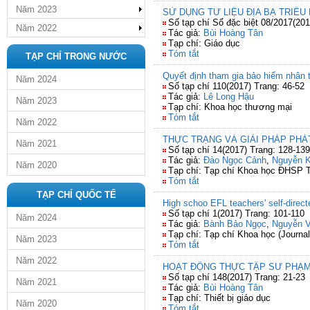
Năm 2023
SỬ DỤNG TƯ LIỆU ĐỊA BẠ TRIỀ
Số tạp chí Số đặc biệt 08/2017(201
Năm 2022
Tác giả:
Bùi Hoàng Tân
Tạp chí: Giáo dục
Tóm tắt
TẠP CHÍ TRONG NƯỚC
Quyết định tham gia bảo hiểm nhân th
Năm 2024
Số tạp chí 110(2017) Trang: 46-52
Tác giả:
Lê Long Hậu
Năm 2023
Tạp chí: Khoa học thương mại
Tóm tắt
Năm 2022
THỰC TRẠNG VÀ GIẢI PHÁP PHÁT 
Năm 2021
Số tạp chí 14(2017) Trang: 128-139
Tác giả:
Đào Ngọc Cảnh
,
Nguyễn 
Năm 2020
Tạp chí: Tạp chí Khoa học ĐHSP
Tóm tắt
TẠP CHÍ QUỐC TẾ
High schoo EFL teachers' self-direct
Số tạp chí 1(2017) Trang: 101-110
Năm 2024
Tác giả:
Bành Bảo Ngọc
,
Nguyễn V
Tạp chí: Tạp chí Khoa học (Journal
Năm 2023
Tóm tắt
Năm 2022
HOẠT ĐỘNG THỰC TẬP SƯ PHẠM 
Số tạp chí 148(2017) Trang: 21-23
Năm 2021
Tác giả:
Bùi Hoàng Tân
Tạp chí: Thiết bị giáo dục
Năm 2020
Tóm tắt