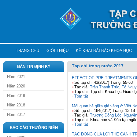
TRANG CHỦ
GIỚI THIỆU
KÊ KHAI BÀI BÁO KHOA HỌC
Tạp chí trong nước 2017
BẢN TIN ĐỊNH KỲ
Năm 2021
EFFECT OF PRE-TREATMENTS ON 
Số tạp chí 43(2017) Trang: 55-63
Năm 2020
Tác giả:
Trần Thanh Trúc
,
Tô Nguy
Tạp chí: Tạp chí Khoa học Giáo dụ
Năm 2019
Tóm tắt
Năm 2018
Mối quan hệ giữa giá vàng ở Việt Na
Số tạp chí 184(2017) Trang: 13-18
Năm 2017
Tác giả:
Trương Đông Lộc
,
Nguyễn
Tạp chí: Khoa học và Đào tạo ngâ
Tóm tắt
BÁO CÁO THƯỜNG NIÊN
TÁC ĐỘNG CỦA LỢI THẾ CẠNH T