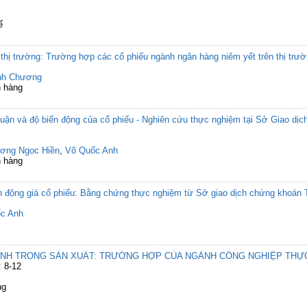
ế
o thị trường: Trường hợp các cổ phiếu ngành ngân hàng niêm yết trên thị tr
nh Chương
n hàng
 nhuận và độ biến động của cổ phiếu - Nghiên cứu thực nghiệm tại Sở Giao d
ơng Ngọc Hiền
,
Võ Quốc Anh
n hàng
n động giá cổ phiếu: Bằng chứng thực nghiệm từ Sở giao dịch chứng khoán
c Anh
RANH TRONG SẢN XUẤT: TRƯỜNG HỢP CỦA NGÀNH CÔNG NGHIỆP THỰ
: 8-12
ng