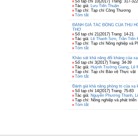
Số tạp chí 10(2017) Trang: 317-322
Tác giả:
Lưu Tiến Thuận
Tạp chí: Tạp chí Công Thương
Tóm tắt
ĐÁNH GIÁ TÁC ĐỘNG CỦA THU HỒ
THƠ
Số tạp chí 21(2017) Trang: 14-21
Tác giả:
Lê Thanh Sơn
,
Trần Tiến 
Tạp chí: Tạp chí Nông nghiệp và Ph
Tóm tắt
Khảo sát khả năng đối kháng của xạ
Số tạp chí 3(2017) Trang: 34-39
Tác giả:
Huỳnh Trường Giang
,
Lê 
Tạp chí: Tạp chí Bảo vệ Thực vật
Tóm tắt
Đánh giá khả năng phòng trị của xạ k
Số tạp chí 14(2017) Trang: 75-83
Tác giả:
Nguyễn Phương Thanh
,
L
Tạp chí: Nông nghiệp và phát triển
Tóm tắt