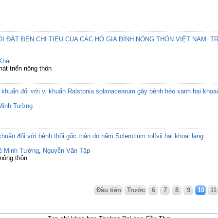
I ĐẤT ĐẾN CHI TIÊU CỦA CÁC HỘ GIA ĐÌNH NÔNG THÔN VIỆT NAM: 
Khai
át triển nông thôn
 khuẩn đối với vi khuẩn Ralstonia solanacearum gây bệnh héo xanh hại khoai
Minh Tường
huẩn đối với bệnh thối gốc thân do nấm Sclerotium rolfsii hại khoai lang
ê Minh Tường
,
Nguyễn Văn Tập
 nông thôn
Đầu tiên
Trước
6
7
8
9
10
11