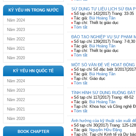
SỬ DỤNG TƯ LIỆU LỊCH SỬ ĐỊA
KỶ YẾU HN TRONG NƯỚC
Số tạp chí 142(2017) Trang: 33-35
Tác giả:
Bùi Hoàng Tân
Năm 2024
Tạp chí: Thiết bị giáo dục
Tóm tắt
Năm 2023
ĐÀO TẠO NGHIỆP VỤ SƯ PHẠM M
Năm 2022
Số tạp chí 139(2017) Trang: 7-8,30
Tác giả:
Bùi Hoàng Tân
Năm 2021
Tạp chí: Thiết bị giáo dục
Tóm tắt
Năm 2020
MỘT SỐ VẤN ĐỀ VỀ HOẠT ĐỘNG 
Số tạp chí Số đặc biệt 3/2017(2017
KỶ YẾU HN QUỐC TẾ
Tác giả:
Bùi Hoàng Tân
Tạp chí: Giáo dục
Năm 2024
Tóm tắt
Năm 2023
TÌNH HÌNH SỬ DỤNG RUỘNG ĐẤT 
Số tạp chí 117(2017) Trang: 48-52
Năm 2022
Tác giả:
Bùi Hoàng Tân
Tạp chí: Khoa học và Công nghệ Đ
Năm 2021
Tóm tắt
Năm 2020
Ảnh hưởng của kỹ thuật sản xuất đến 
Số tạp chí 30(2017) Trang: 125-128
Tác giả:
Nguyễn Hữu Đặng
BOOK CHAPTER
Tạp chí: Tạp chí Kinh tế và Dự bá