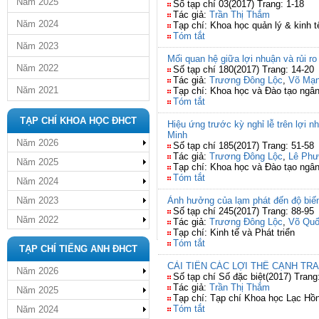
Năm 2025
Số tạp chí 03(2017) Trang: 1-18
Tác giả:
Trần Thị Thắm
Năm 2024
Tạp chí: Khoa học quản lý & kinh t
Tóm tắt
Năm 2023
Mối quan hệ giữa lợi nhuận và rủi r
Năm 2022
Số tạp chí 180(2017) Trang: 14-20
Tác giả:
Trương Đông Lộc
,
Võ Mạ
Năm 2021
Tạp chí: Khoa học và Đào tạo ngâ
Tóm tắt
TẠP CHÍ KHOA HỌC ĐHCT
Hiệu ứng trước kỳ nghỉ lễ trên lợi
Minh
Năm 2026
Số tạp chí 185(2017) Trang: 51-58
Tác giả:
Trương Đông Lộc
,
Lê Phư
Năm 2025
Tạp chí: Khoa học và Đào tạo ngâ
Tóm tắt
Năm 2024
Năm 2023
Ảnh hưởng của lạm phát đến độ biế
Số tạp chí 245(2017) Trang: 88-95
Năm 2022
Tác giả:
Trương Đông Lộc
,
Võ Quố
Tạp chí: Kinh tế và Phát triển
Tóm tắt
TẠP CHÍ TIẾNG ANH ĐHCT
CẢI TIẾN CÁC LỢI THẾ CẠNH T
Năm 2026
Số tạp chí Số đặc biệt(2017) Trang
Tác giả:
Trần Thị Thắm
Năm 2025
Tạp chí: Tạp chí Khoa học Lạc Hồ
Tóm tắt
Năm 2024