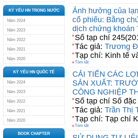
Ảnh hưởng của lạm
KỶ YẾU HN TRONG NƯỚC
cổ phiếu: Bằng ch
Năm 2024
dịch chứng khoán 
Năm 2023
Số tạp chí 245(20
Năm 2022
Tác giả:
Trương Đ
Năm 2021
Tạp chí: Kinh tế v
Năm 2020
Tóm tắt
KỶ YẾU HN QUỐC TẾ
CẢI TIẾN CÁC L
SẢN XUẤT: TRƯ
Năm 2024
CÔNG NGHIỆP T
Năm 2023
Số tạp chí Số đặc 
Năm 2022
Tác giả:
Trần Thị
Năm 2021
Tạp chí: Tạp chí
Năm 2020
Tóm tắt
BOOK CHAPTER
SỬ DỤNG TƯ LIỆ