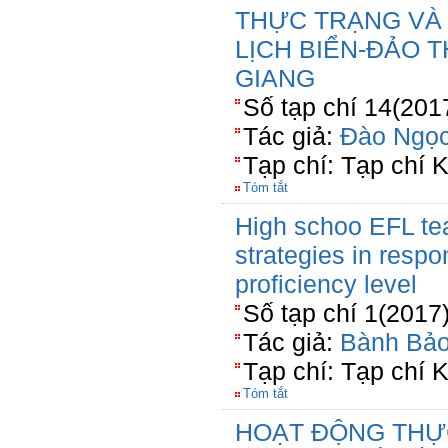
THỰC TRẠNG VÀ 
LỊCH BIỂN-ĐẢO TH
GIANG
Số tạp chí 14(201
Tác giả:
Đào Ngọ
Tạp chí: Tạp chí
Tóm tắt
High schoo EFL tea
strategies in resp
proficiency level
Số tạp chí 1(2017
Tác giả:
Bành Bả
Tạp chí: Tạp chí 
Tóm tắt
HOẠT ĐỘNG THỰ