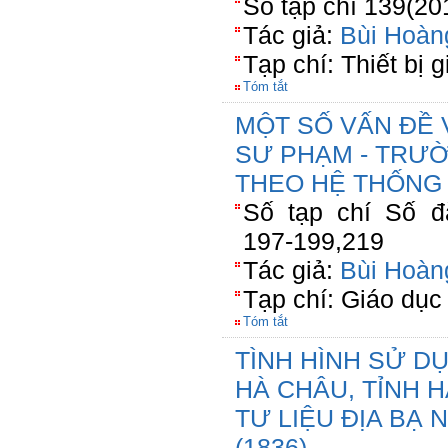
Số tạp chí 139(20
Tác giả:
Bùi Hoàn
Tạp chí: Thiết bị 
Tóm tắt
MỘT SỐ VẤN ĐỀ 
SƯ PHẠM - TRƯỜ
THEO HỆ THỐNG 
Số tạp chí Số đặ
197-199,219
Tác giả:
Bùi Hoàn
Tạp chí: Giáo dục
Tóm tắt
TÌNH HÌNH SỬ D
HÀ CHÂU, TỈNH 
TƯ LIỆU ĐỊA BẠ
(1836)