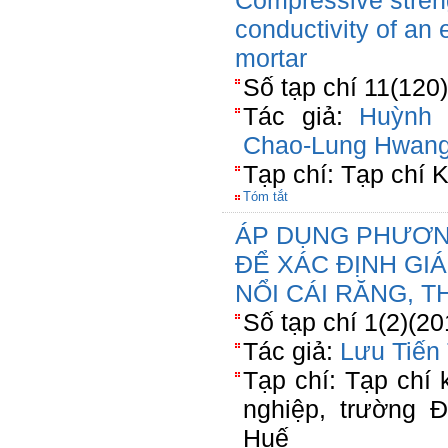
Compressive stren
conductivity of an
mortar
Số tạp chí 11(120
Tác giả:
Huỳnh 
Chao-Lung Hwan
Tạp chí: Tạp chí
Tóm tắt
ÁP DỤNG PHƯƠNG
ĐỂ XÁC ĐỊNH GI
NỔI CÁI RĂNG, 
Số tạp chí 1(2)(2
Tác giả:
Lưu Tiến
Tạp chí: Tạp chí
nghiệp, trường 
Huế