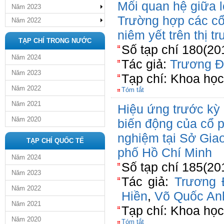
Mối quan hệ giữa lợ
Năm 2023
Trường hợp các cổ
Năm 2022
niêm yết trên thị 
TẠP CHÍ TRONG NƯỚC
Số tạp chí 180(20
Năm 2024
Tác giả:
Trương Đ
Năm 2023
Tạp chí: Khoa họ
Năm 2022
Tóm tắt
Năm 2021
Hiệu ứng trước kỳ 
Năm 2020
biến động của cổ p
nghiệm tại Sở Gia
TẠP CHÍ QUỐC TẾ
phố Hồ Chí Minh
Năm 2024
Số tạp chí 185(20
Năm 2023
Tác giả:
Trương 
Năm 2022
Hiền
,
Võ Quốc An
Năm 2021
Tạp chí: Khoa họ
Năm 2020
Tóm tắt