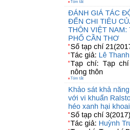
Tóm tắt
ĐÁNH GIÁ TÁC Đ
ĐẾN CHI TIÊU C
THÔN VIỆT NAM:
PHỐ CẦN THƠ
Số tạp chí 21(201
Tác giả:
Lê Thanh
Tạp chí: Tạp chí
nông thôn
Tóm tắt
Khảo sát khả năng
với vi khuẩn Rals
héo xanh hại khoai
Số tạp chí 3(2017
Tác giả:
Huỳnh Tr