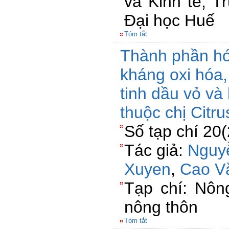
và Kinh tế, T
Đại học Huế
Tóm tắt
Thành phần hó
kháng oxi hóa
tinh dầu vỏ và 
thuộc chị Citr
Số tạp chí 20
Tác giả:
Nguy
Xuyen
,
Cao V
Tạp chí: Nông
nông thôn
Tóm tắt