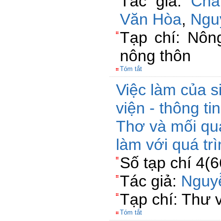
Tác giả:
Châ
Văn Hòa
,
Ngu
Tạp chí: Nông
nông thôn
Tóm tắt
Việc làm của s
viện - thông t
Thơ và mối qua
làm với quá tr
Số tạp chí 4(
Tác giả:
Nguy
Tạp chí: Thư 
Tóm tắt