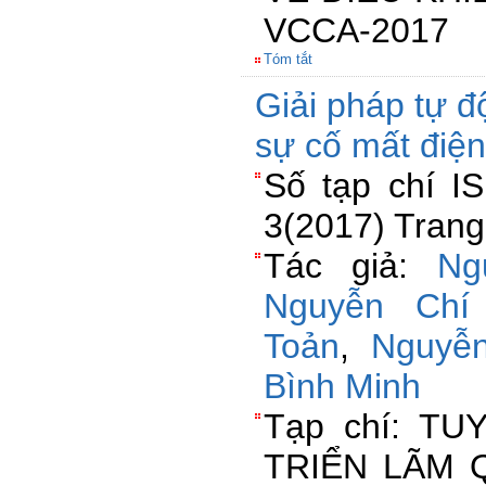
VCCA-2017
Tóm tắt
Giải pháp tự đ
sự cố mất điện
Số tạp chí I
3(2017) Trang
Tác giả:
Ng
Nguyễn Chí
Toản
,
Nguyễ
Bình Minh
Tạp chí: TU
TRIỂN LÃM 