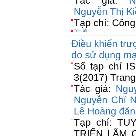
Tác giả:
N
Nguyễn Thị K
Tạp chí: Công
Tóm tắt
Điều khiển trư
do sử dụng m
Số tạp chí I
3(2017) Trang
Tác giả:
Ngu
Nguyễn Chí 
Lê Hoàng đăn
Tạp chí: TU
TRIỂN LÃM 