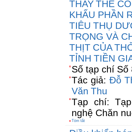
THAY THẾ CỎ
KHẨU PHẦN 
TIÊU THỤ DƯ
TRỌNG VÀ C
THỊT CỦA TH
TỈNH TIỀN G
Số tạp chí Số
Tác giả:
Đỗ T
Văn Thu
Tạp chí: Tạ
nghệ Chăn nu
Tóm tắt