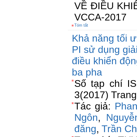
VỀ ĐIỀU KH
VCCA-2017
Tóm tắt
Khả năng tối ư
PI sử dụng giải
điều khiển độ
ba pha
Số tạp chí I
3(2017) Trang
Tác giả:
Phan
Ngôn
,
Nguyễ
đăng
,
Trần C