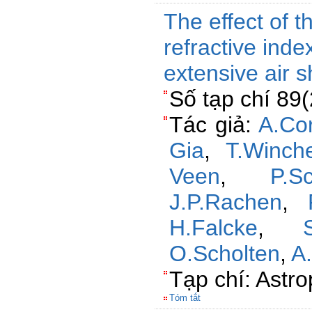
The effect of 
refractive inde
extensive air 
Số tạp chí 89
Tác giả:
A.Cor
Gia
,
T.Winch
Veen
,
P.Sc
J.P.Rachen
,
H.Falcke
,
O.Scholten
,
A.
Tạp chí: Astro
Tóm tắt