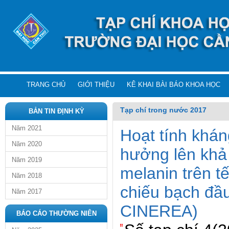
TRANG CHỦ
GIỚI THIỆU
KÊ KHAI BÀI BÁO KHOA HỌC
Tạp chí trong nước 2017
BẢN TIN ĐỊNH KỲ
Năm 2021
Hoạt tính khán
Năm 2020
hưởng lên khả
Năm 2019
melanin trên t
Năm 2018
chiếu bạch đ
Năm 2017
CINEREA)
BÁO CÁO THƯỜNG NIÊN