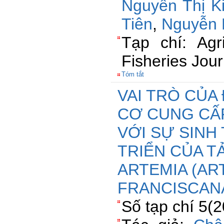
Nguyễn Thị K
Tiên
,
Nguyễn 
Tạp chí: Agri
Fisheries Jour
Tóm tắt
VAI TRÒ CỦA
CƠ CUNG CẤP
VỚI SỰ SINH
TRIỂN CỦA T
ARTEMIA (AR
FRANCISCAN
Số tạp chí 5(