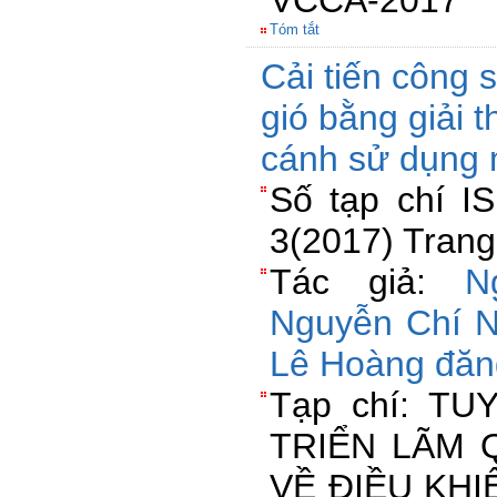
VCCA-2017
Tóm tắt
Cải tiến công 
gió bằng giải t
cánh sử dụng
Số tạp chí I
3(2017) Trang
Tác giả:
N
Nguyễn Chí 
Lê Hoàng đăn
Tạp chí: TU
TRIỂN LÃM 
VỀ ĐIỀU KH