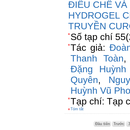
ĐIỀU CHẾ V
HYDROGEL C
TRUYỀN CUR
Số tạp chí 55
Tác giả:
Đoàn
Thanh Toàn
Đặng Huỳnh
Quyên
,
Ngu
Huỳnh Vũ Ph
Tạp chí: Tạp 
Tóm tắt
Đầu tiên
Trước