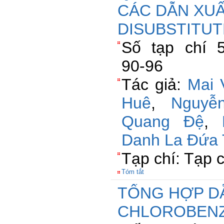
CÁC DẪN XUẤT
DISUBSTITUT
Số tạp chí 5
90-96
Tác giả:
Mai 
Huê
,
Nguyễ
Quang Đệ
,
Danh La Đứa
Tạp chí: Tạp 
Tóm tắt
TỔNG HỢP DẪ
CHLOROBENZ