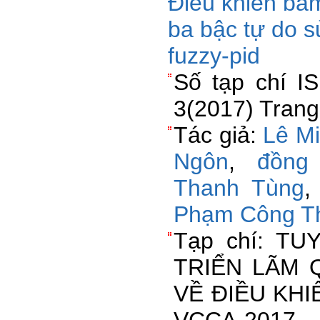
Điều khiển bám
ba bậc tự do s
fuzzy-pid
Số tạp chí I
3(2017) Trang
Tác giả:
Lê M
Ngôn
,
đồng
Thanh Tùng
Phạm Công T
Tạp chí: TU
TRIỂN LÃM 
VỀ ĐIỀU KH