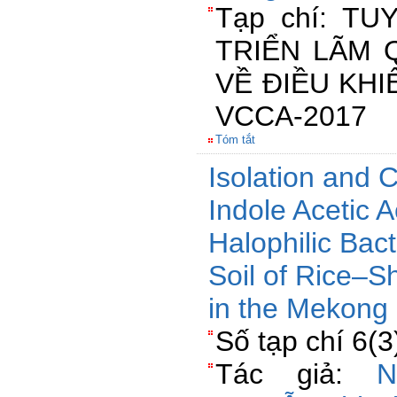
Tạp chí: TU
TRIỂN LÃM 
VỀ ĐIỀU KH
VCCA-2017
Tóm tắt
Isolation and C
Indole Acetic 
Halophilic Bact
Soil of Rice–
in the Mekong 
Số tạp chí 6(
Tác giả:
N