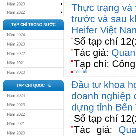
Năm 2023
Thực trạng và 
Năm 2022
trước và sau k
TẠP CHÍ TRONG NƯỚC
Heifer Việt Na
Năm 2024
Số tạp chí 12
Năm 2023
Tác giả:
Quan
Năm 2022
Tạp chí: Côn
Năm 2021
Tóm tắt
Năm 2020
Đầu tư khoa h
TẠP CHÍ QUỐC TẾ
doanh nghiệp 
Năm 2024
dựng tỉnh Bến 
Năm 2023
Năm 2022
Số tạp chí 12
Năm 2021
Tác giả:
Qua
Năm 2020