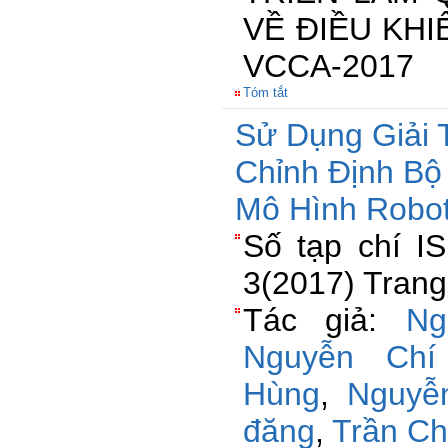
VỀ ĐIỀU KH
VCCA-2017
Tóm tắt
Sử Dụng Giải 
Chỉnh Định Bộ
Mô Hình Robo
Số tạp chí I
3(2017) Trang
Tác giả:
Ng
Nguyễn Chí
Hùng
,
Nguyễ
đăng
,
Trần C