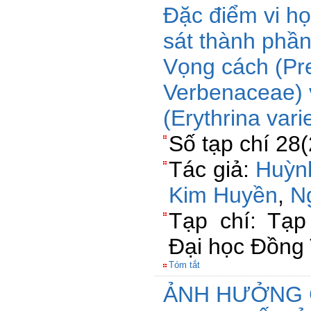
Đặc điểm vi h
sát thành phầ
Vọng cách (Pre
Verbenaceae)
(Erythrina var
Số tạp chí 28
Tác giả:
Huỳn
Kim Huyền
,
N
Tạp chí: Tạp
Đại học Đồng
Tóm tắt
ẢNH HƯỞNG C