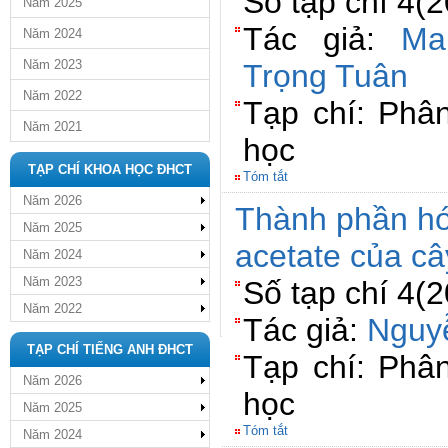
Số tạp chí 4(
Năm 2025
Tác giả:
Ma
Năm 2024
Năm 2023
Trọng Tuân
Năm 2022
Tạp chí: Phân
Năm 2021
học
TẠP CHÍ KHOA HỌC ĐHCT
Tóm tắt
Năm 2026
Thành phần hó
Năm 2025
acetate của c
Năm 2024
Năm 2023
Số tạp chí 4(
Năm 2022
Tác giả:
Nguy
TẠP CHÍ TIẾNG ANH ĐHCT
Tạp chí: Phân
Năm 2026
học
Năm 2025
Tóm tắt
Năm 2024