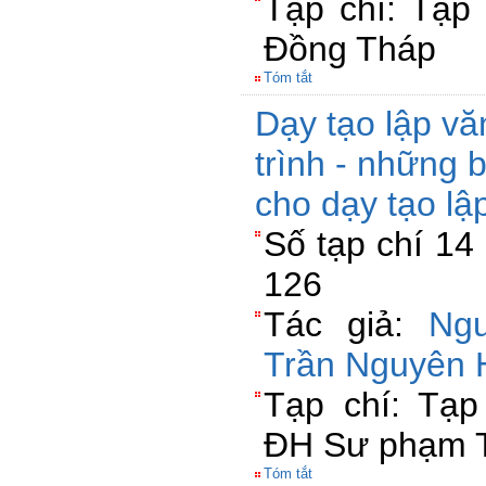
Tạp chí: Tạp
Đồng Tháp
Tóm tắt
Dạy tạo lập vă
trình - những 
cho dạy tạo lậ
Số tạp chí 14
126
Tác giả:
Ng
Trần Nguyên
Tạp chí: Tạp
ĐH Sư phạm T
Tóm tắt