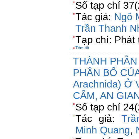
Số tạp chí 37
Tác giả:
Ngô 
Trần Thanh N
Tạp chí: Phát 
Tóm tắt
THÀNH PHẦN 
PHÂN BỐ CỦA
Arachnida) Ở 
CẤM, AN GIA
Số tạp chí 24
Tác giả:
Trầ
Minh Quang
,