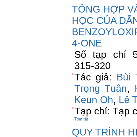
TỔNG HỢP VÀ
HỌC CỦA DẪ
BENZOYLOXIR
4-ONE
Số tạp chí 5
315-320
Tác giả:
Bùi
Trọng Tuân
,
Keun Oh
,
Lê 
Tạp chí: Tạp 
Tóm tắt
QUY TRÌNH H