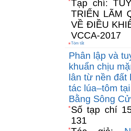
Tạp chí: TU
TRIỂN LÃM 
VỀ ĐIỀU KH
VCCA-2017
Tóm tắt
Phân lập và tu
khuẩn chịu mặ
lân từ nền đất
tác lúa–tôm tạ
Bằng Sông Cử
Số tạp chí 15
131