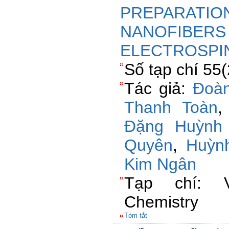
PREPARATIO
NANOFIBERS 
ELECTROSPI
Số tạp chí 55
Tác giả:
Đoàn
Thanh Toàn
Đặng Huỳnh
Quyên
,
Huỳn
Kim Ngân
Tạp chí: V
Chemistry
Tóm tắt