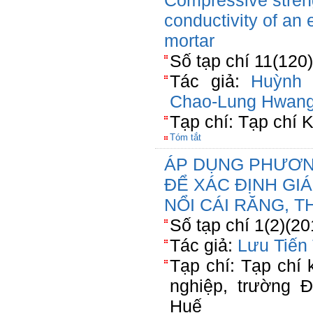
Compressive stren
conductivity of an
mortar
Số tạp chí 11(120
Tác giả:
Huỳnh 
Chao-Lung Hwan
Tạp chí: Tạp chí
Tóm tắt
ÁP DỤNG PHƯƠNG
ĐỂ XÁC ĐỊNH GI
NỔI CÁI RĂNG, 
Số tạp chí 1(2)(2
Tác giả:
Lưu Tiến
Tạp chí: Tạp chí
nghiệp, trường 
Huế