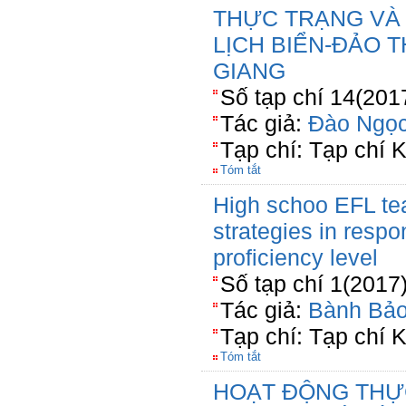
THỰC TRẠNG VÀ 
LỊCH BIỂN-ĐẢO TH
GIANG
Số tạp chí 14(201
Tác giả:
Đào Ngọ
Tạp chí: Tạp chí
Tóm tắt
High schoo EFL tea
strategies in resp
proficiency level
Số tạp chí 1(2017
Tác giả:
Bành Bả
Tạp chí: Tạp chí 
Tóm tắt
HOẠT ĐỘNG THỰ