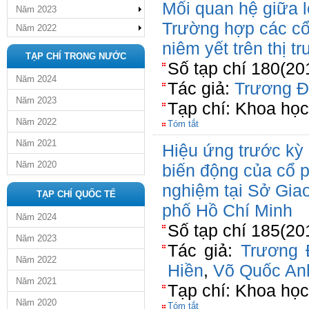
Mối quan hệ giữa lợ
Năm 2023
Trường hợp các cổ
Năm 2022
niêm yết trên thị 
TẠP CHÍ TRONG NƯỚC
Số tạp chí 180(20
Năm 2024
Tác giả:
Trương Đ
Năm 2023
Tạp chí: Khoa họ
Năm 2022
Tóm tắt
Năm 2021
Hiệu ứng trước kỳ 
Năm 2020
biến động của cổ p
nghiệm tại Sở Gia
TẠP CHÍ QUỐC TẾ
phố Hồ Chí Minh
Năm 2024
Số tạp chí 185(20
Năm 2023
Tác giả:
Trương 
Năm 2022
Hiền
,
Võ Quốc An
Năm 2021
Tạp chí: Khoa họ
Năm 2020
Tóm tắt