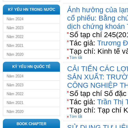
Ảnh hưởng của lạm
KỶ YẾU HN TRONG NƯỚC
cổ phiếu: Bằng ch
Năm 2024
dịch chứng khoán 
Năm 2023
Số tạp chí 245(20
Năm 2022
Tác giả:
Trương Đ
Năm 2021
Tạp chí: Kinh tế v
Năm 2020
Tóm tắt
KỶ YẾU HN QUỐC TẾ
CẢI TIẾN CÁC L
SẢN XUẤT: TRƯ
Năm 2024
CÔNG NGHIỆP T
Năm 2023
Số tạp chí Số đặc 
Năm 2022
Tác giả:
Trần Thị
Năm 2021
Tạp chí: Tạp chí
Năm 2020
Tóm tắt
BOOK CHAPTER
SỬ DỤNG TƯ LIỆ