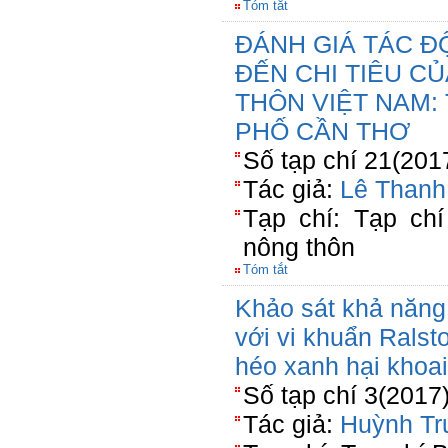
Tóm tắt
ĐÁNH GIÁ TÁC Đ
ĐẾN CHI TIÊU C
THÔN VIỆT NAM:
PHỐ CẦN THƠ
Số tạp chí 21(201
Tác giả:
Lê Thanh
Tạp chí: Tạp chí
nông thôn
Tóm tắt
Khảo sát khả năng
với vi khuẩn Rals
héo xanh hại khoai
Số tạp chí 3(2017
Tác giả:
Huỳnh Tr