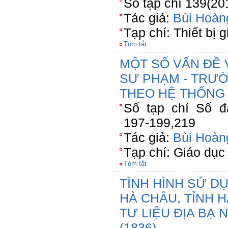
Số tạp chí 139(20
Tác giả:
Bùi Hoàn
Tạp chí: Thiết bị 
Tóm tắt
MỘT SỐ VẤN ĐỀ 
SƯ PHẠM - TRƯỜ
THEO HỆ THỐNG 
Số tạp chí Số đặ
197-199,219
Tác giả:
Bùi Hoàn
Tạp chí: Giáo dục
Tóm tắt
TÌNH HÌNH SỬ D
HÀ CHÂU, TỈNH 
TƯ LIỆU ĐỊA BẠ
(1836)