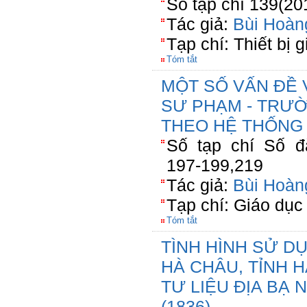
Số tạp chí 139(20
Tác giả:
Bùi Hoàn
Tạp chí: Thiết bị 
Tóm tắt
MỘT SỐ VẤN ĐỀ 
SƯ PHẠM - TRƯỜ
THEO HỆ THỐNG 
Số tạp chí Số đặ
197-199,219
Tác giả:
Bùi Hoàn
Tạp chí: Giáo dục
Tóm tắt
TÌNH HÌNH SỬ D
HÀ CHÂU, TỈNH 
TƯ LIỆU ĐỊA BẠ
(1836)