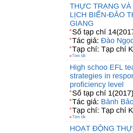
THỰC TRẠNG VÀ 
LỊCH BIỂN-ĐẢO TH
GIANG
Số tạp chí 14(201
Tác giả:
Đào Ngọ
Tạp chí: Tạp chí
Tóm tắt
High schoo EFL tea
strategies in resp
proficiency level
Số tạp chí 1(2017
Tác giả:
Bành Bả
Tạp chí: Tạp chí 
Tóm tắt
HOẠT ĐỘNG THỰ