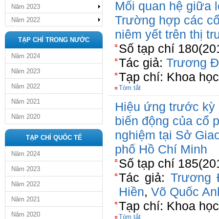
Mối quan hệ giữa lợ
Năm 2023
Trường hợp các cổ
Năm 2022
niêm yết trên thị 
TẠP CHÍ TRONG NƯỚC
Số tạp chí 180(20
Năm 2024
Tác giả:
Trương Đ
Năm 2023
Tạp chí: Khoa họ
Năm 2022
Tóm tắt
Năm 2021
Hiệu ứng trước kỳ 
Năm 2020
biến động của cổ p
nghiệm tại Sở Gia
TẠP CHÍ QUỐC TẾ
phố Hồ Chí Minh
Năm 2024
Số tạp chí 185(20
Năm 2023
Tác giả:
Trương 
Năm 2022
Hiền
,
Võ Quốc An
Năm 2021
Tạp chí: Khoa họ
Năm 2020
Tóm tắt