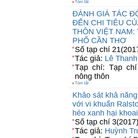
Tóm tắt
ĐÁNH GIÁ TÁC Đ
ĐẾN CHI TIÊU C
THÔN VIỆT NAM:
PHỐ CẦN THƠ
Số tạp chí 21(201
Tác giả:
Lê Thanh
Tạp chí: Tạp chí
nông thôn
Tóm tắt
Khảo sát khả năng
với vi khuẩn Rals
héo xanh hại khoai
Số tạp chí 3(2017
Tác giả:
Huỳnh Tr