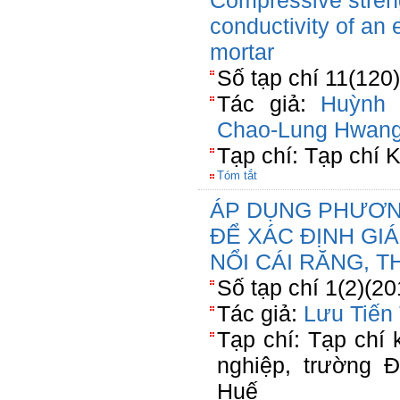
Compressive stren
conductivity of an
mortar
Số tạp chí 11(120
Tác giả:
Huỳnh 
Chao-Lung Hwan
Tạp chí: Tạp chí
Tóm tắt
ÁP DỤNG PHƯƠNG
ĐỂ XÁC ĐỊNH GI
NỔI CÁI RĂNG, 
Số tạp chí 1(2)(2
Tác giả:
Lưu Tiến
Tạp chí: Tạp chí
nghiệp, trường 
Huế