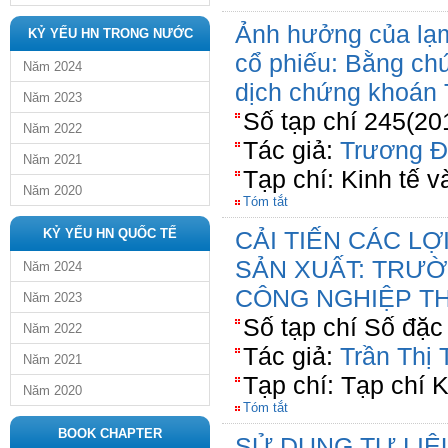
Ảnh hưởng của lạm
KỶ YẾU HN TRONG NƯỚC
cổ phiếu: Bằng ch
Năm 2024
dịch chứng khoán 
Năm 2023
Số tạp chí 245(20
Năm 2022
Tác giả:
Trương Đ
Năm 2021
Tạp chí: Kinh tế v
Năm 2020
Tóm tắt
KỶ YẾU HN QUỐC TẾ
CẢI TIẾN CÁC L
SẢN XUẤT: TRƯ
Năm 2024
CÔNG NGHIỆP T
Năm 2023
Số tạp chí Số đặc 
Năm 2022
Tác giả:
Trần Thị
Năm 2021
Tạp chí: Tạp chí
Năm 2020
Tóm tắt
BOOK CHAPTER
SỬ DỤNG TƯ LIỆ