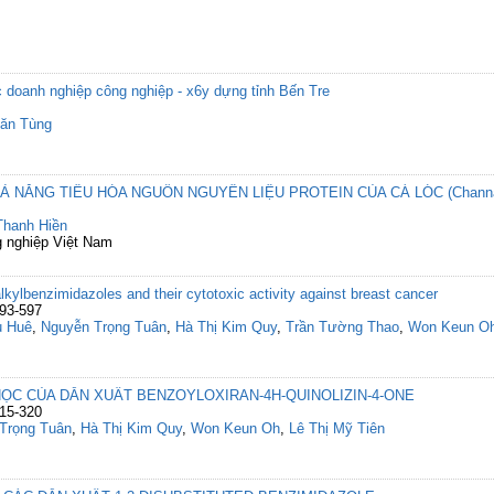
 doanh nghiệp công nghiệp - x6y dựng tỉnh Bến Tre
ăn Tùng
NĂNG TIÊU HÓA NGUỒN NGUYÊN LIỆU PROTEIN CỦA CÁ LÓC (Channa s
Thanh Hiền
 nghiệp Việt Nam
kylbenzimidazoles and their cytotoxic activity against breast cancer
593-597
u Huê
,
Nguyễn Trọng Tuân
,
Hà Thị Kim Quy
,
Trần Tường Thao
,
Won Keun O
HỌC CỦA DẪN XUẤT BENZOYLOXIRAN-4H-QUINOLIZIN-4-ONE
315-320
Trọng Tuân
,
Hà Thị Kim Quy
,
Won Keun Oh
,
Lê Thị Mỹ Tiên