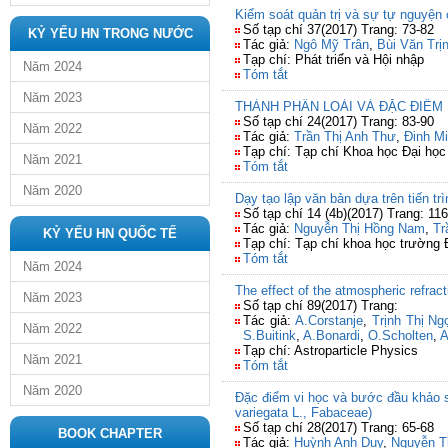
Kiểm soát quản trị và sự tự nguyện 
Số tạp chí 37(2017) Trang: 73-82
KỶ YẾU HN TRONG NƯỚC
Tác giả:
Ngô Mỹ Trân
,
Bùi Văn Trị
Tạp chí: Phát triển và Hội nhập
Năm 2024
Tóm tắt
Năm 2023
THÀNH PHẦN LOÀI VÀ ĐẶC ĐIỂM P
Số tạp chí 24(2017) Trang: 83-90
Năm 2022
Tác giả:
Trần Thị Anh Thư
,
Đinh M
Tạp chí: Tạp chí Khoa học Đại họ
Năm 2021
Tóm tắt
Năm 2020
Dạy tạo lập văn bản dựa trên tiến t
Số tạp chí 14 (4b)(2017) Trang: 11
Tác giả:
Nguyễn Thị Hồng Nam
,
Tr
KỶ YẾU HN QUỐC TẾ
Tạp chí: Tạp chí khoa học trườn
Tóm tắt
Năm 2024
The effect of the atmospheric refract
Năm 2023
Số tạp chí 89(2017) Trang:
Tác giả:
A.Corstanje
,
Trịnh Thị Ng
Năm 2022
S.Buitink
,
A.Bonardi
,
O.Scholten
,
A
Tạp chí: Astroparticle Physics
Năm 2021
Tóm tắt
Năm 2020
Đặc điểm vi học và bước đầu khảo s
variegata L., Fabaceae)
Số tạp chí 28(2017) Trang: 65-68
BOOK CHAPTER
Tác giả:
Huỳnh Anh Duy
,
Nguyễn T