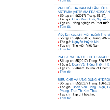
Tóm tắt
VAI TRÒ CỦA ĐẠM VÀ LÂN HỮU 
ARTEMIA (ARTEMIA FRANCISCAN
Số tạp chí 5(2017) Trang: 81-87
Tác giả:
Châu Minh Khôi
,
Nguyễn 
Tạp chí: Nông nghiệp và Phát triển
Tóm tắt
Việc làm của sinh viên ngành Thư việ
Số tạp chí 4(66)(2017) Trang: 49-5
Tác giả:
Nguyễn Huỳnh Mai
Tạp chí: Thư viện Việt Nam
Tóm tắt
PREPARATION OF CHITOSAN/PE
Số tạp chí 55(2017) Trang: 526-567
Tác giả:
Đoàn Văn Hồng Thiện
,
Hà
Tạp chí: Vietnam Journal of Chemi
Tóm tắt
ĐIỀU CHẾ VÀ ỨNG DỤNG HYDRO
Số tạp chí 55(2017) Trang: 156-161
Tác giả:
Đoàn Văn Hồng Thiện
,
H
Phong
,
Tran Thi Kim Thoa
Tạp chí: Tạp chí hóa học
Tóm tắt