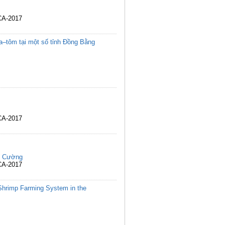
CA-2017
úa–tôm tại một số tỉnh Đồng Bằng
CA-2017
í Cường
CA-2017
e–Shrimp Farming System in the