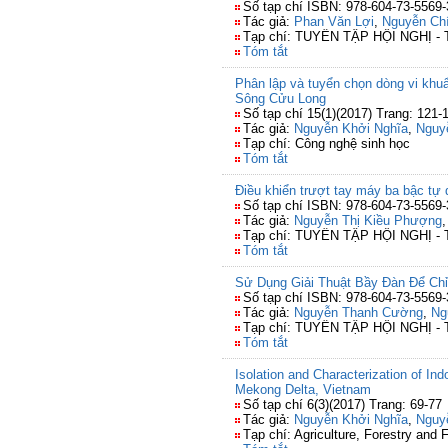
Số tạp chí ISBN: 978-604-73-5569-
Tác giả:
Phan Văn Lợi
,
Nguyễn Ch
Tạp chí: TUYỂN TẬP HỘI NGHỊ 
Tóm tắt
Phân lập và tuyển chọn dòng vi khuẩ
Sông Cửu Long
Số tạp chí 15(1)(2017) Trang: 121-
Tác giả:
Nguyễn Khởi Nghĩa
,
Nguy
Tạp chí: Công nghệ sinh học
Tóm tắt
Điều khiển trượt tay máy ba bậc t
Số tạp chí ISBN: 978-604-73-5569-
Tác giả:
Nguyễn Thị Kiều Phượng
Tạp chí: TUYỂN TẬP HỘI NGHỊ 
Tóm tắt
Sử Dụng Giải Thuật Bầy Đàn Để Ch
Số tạp chí ISBN: 978-604-73-5569-
Tác giả:
Nguyễn Thanh Cường
,
Ng
Tạp chí: TUYỂN TẬP HỘI NGHỊ 
Tóm tắt
Isolation and Characterization of In
Mekong Delta, Vietnam
Số tạp chí 6(3)(2017) Trang: 69-77
Tác giả:
Nguyễn Khởi Nghĩa
,
Nguy
Tạp chí: Agriculture, Forestry and 