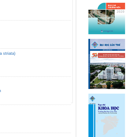
triata)
h