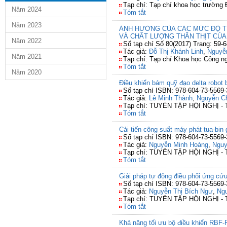
Tạp chí: Tạp chí khoa học trường
Năm 2024
Tóm tắt
Năm 2023
ẢNH HƯỞNG CỦA CÁC MỨC ĐỘ
VÀ CHẤT LƯỢNG THÂN THỊT CỦA 
Năm 2022
Số tạp chí Số 80(2017) Trang: 59-6
Tác giả:
Đỗ Thị Khánh Linh
,
Nguyễ
Năm 2021
Tạp chí: Tạp chí Khoa học Công n
Tóm tắt
Năm 2020
Điều khiển bám quỹ đạo delta robot 
Số tạp chí ISBN: 978-604-73-5569-
Tác giả:
Lê Minh Thành
,
Nguyễn C
Tạp chí: TUYỂN TẬP HỘI NGHỊ 
Tóm tắt
Cải tiến công suất máy phát tua-bin
Số tạp chí ISBN: 978-604-73-5569-
Tác giả:
Nguyễn Minh Hoàng
,
Nguy
Tạp chí: TUYỂN TẬP HỘI NGHỊ 
Tóm tắt
Giải pháp tự động điều phối ứng cứ
Số tạp chí ISBN: 978-604-73-5569-
Tác giả:
Nguyễn Thị Bích Ngư
,
Ng
Tạp chí: TUYỂN TẬP HỘI NGHỊ 
Tóm tắt
Khả năng tối ưu bộ điều khiển RBF-P