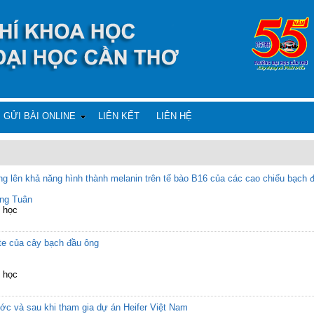
GỬI BÀI ONLINE
LIÊN KẾT
LIÊN HỆ
ởng lên khả năng hình thành melanin trên tế bào B16 của các cao chiếu bạ
ng Tuân
h học
te của cây bạch đầu ông
h học
ước và sau khi tham gia dự án Heifer Việt Nam