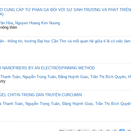
CƠ CUNG CẤP TỪ PHÂN GÀ ĐỐI VỚI SỰ SINH TRƯỞNG VÀ PHÁT TRIỂN
A)
Văn Hòa
,
Nguyen Hoang Kim Nuong
 nông thôn
n - thông tin, trường Đại học Cần Thơ và mối quan hệ giữa tỉ lệ có việc làm 
2
O NANOFIBERS BY AN ELECTROSPINNING METHOD
 Thanh Toàn
,
Nguyễn Trọng Tuân
,
Đặng Huỳnh Giao
,
Trần Thị Bích Quyên
,
H
stry
GEL CHITIN TRONG DẪN TRUYỀN CURCUMIN
à Thanh Toàn
,
Nguyễn Trọng Tuân
,
Đặng Huỳnh Giao
,
Trần Thị Bích Quyê