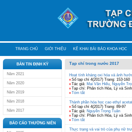
TRANG CHỦ
GIỚI THIỆU
KÊ KHAI BÀI BÁO KHOA HỌC
Tạp chí trong nước 2017
BẢN TIN ĐỊNH KỲ
Năm 2021
Hoạt tính kháng oxi hóa và ảnh hư
Số tạp chí 4(2017) Trang: 153-160
Năm 2020
Tác giả:
Mai Văn Hiếu
,
Nguyễn Trọ
Tạp chí: Phân tích Hóa, Lý và Sin
Năm 2019
Tóm tắt
Năm 2018
Thành phần hóa học cao ethyl aceta
Số tạp chí 4(2017) Trang: 89-97
Năm 2017
Tác giả:
Nguyễn Trọng Tuân
Tạp chí: Phân tích Hóa, Lý và Sin
Tóm tắt
BÁO CÁO THƯỜNG NIÊN
Thực trạng và vai trò của phụ nữ tr