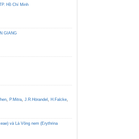
 TP. Hồ Chí Minh
AN GIANG
chen
,
P.Mitra
,
J.R.Hörandel
,
H.Falcke
,
ceae) và Lá Vông nem (Erythrina