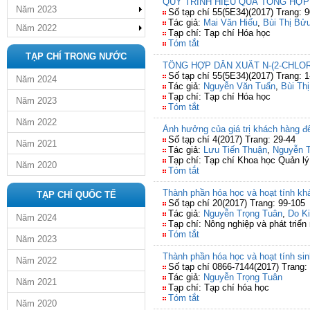
QUY TRÌNH HIỆU QUẢ TỔNG HỢP
Năm 2023
Số tạp chí 55(5E34)(2017) Trang: 9
Tác giả:
Mai Văn Hiếu
,
Bùi Thị Bử
Năm 2022
Tạp chí: Tạp chí Hóa học
Tóm tắt
TẠP CHÍ TRONG NƯỚC
TỔNG HỢP DẪN XUẤT N-(2-CHL
Số tạp chí 55(5E34)(2017) Trang: 1
Năm 2024
Tác giả:
Nguyễn Văn Tuấn
,
Bùi Th
Tạp chí: Tạp chí Hóa học
Năm 2023
Tóm tắt
Năm 2022
Ảnh hưởng của giá trị khách hàng đ
Số tạp chí 4(2017) Trang: 29-44
Năm 2021
Tác giả:
Lưu Tiến Thuận
,
Nguyễn T
Tạp chí: Tạp chí Khoa học Quản lý
Năm 2020
Tóm tắt
Thành phần hóa học và hoạt tính khá
TẠP CHÍ QUỐC TẾ
Số tạp chí 20(2017) Trang: 99-105
Tác giả:
Nguyễn Trọng Tuân
,
Do K
Năm 2024
Tạp chí: Nông nghiệp và phát triển
Tóm tắt
Năm 2023
Thành phần hóa học và hoạt tính sin
Năm 2022
Số tạp chí 0866-7144(2017) Trang:
Tác giả:
Nguyễn Trọng Tuân
Năm 2021
Tạp chí: Tạp chí hóa học
Tóm tắt
Năm 2020