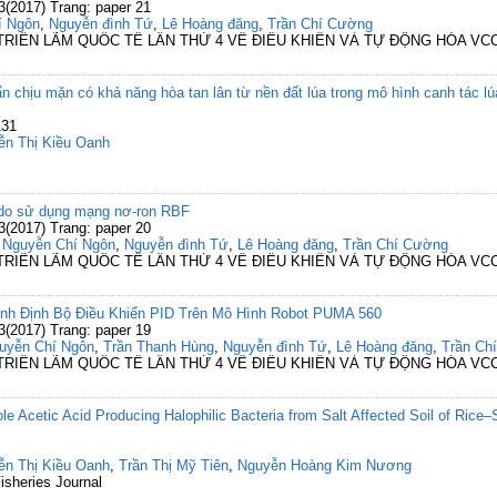
3(2017) Trang: paper 21
í Ngôn
,
Nguyễn đình Tứ
,
Lê Hoàng đăng
,
Trần Chí Cường
- TRIỂN LÃM QUỐC TẾ LẦN THỨ 4 VỀ ĐIỀU KHIỂN VÀ TỰ ĐỘNG HÓA VC
n chịu mặn có khả năng hòa tan lân từ nền đất lúa trong mô hình canh tác l
131
ễn Thị Kiều Oanh
ự do sử dụng mạng nơ-ron RBF
3(2017) Trang: paper 20
,
Nguyễn Chí Ngôn
,
Nguyễn đình Tứ
,
Lê Hoàng đăng
,
Trần Chí Cường
- TRIỂN LÃM QUỐC TẾ LẦN THỨ 4 VỀ ĐIỀU KHIỂN VÀ TỰ ĐỘNG HÓA VC
ỉnh Định Bộ Điều Khiển PID Trên Mô Hình Robot PUMA 560
3(2017) Trang: paper 19
uyễn Chí Ngôn
,
Trần Thanh Hùng
,
Nguyễn đình Tứ
,
Lê Hoàng đăng
,
Trần Ch
- TRIỂN LÃM QUỐC TẾ LẦN THỨ 4 VỀ ĐIỀU KHIỂN VÀ TỰ ĐỘNG HÓA VC
dole Acetic Acid Producing Halophilic Bacteria from Salt Affected Soil of Ric
ễn Thị Kiều Oanh
,
Trần Thị Mỹ Tiên
,
Nguyễn Hoàng Kim Nương
Fisheries Journal