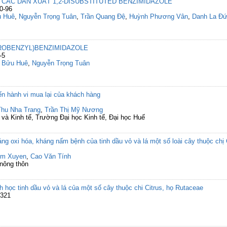
 CÁC DẪN XUẤT 1,2-DISUBSTITUTED BENZIMIDAZOLE
0-96
u Huê
,
Nguyễn Trọng Tuân
,
Trần Quang Đệ
,
Huỳnh Phương Vân
,
Danh La Đứ
OROBENZYL)BENZIMIDAZOLE
-5
ị Bửu Huê
,
Nguyễn Trọng Tuân
ến hành vi mua lại của khách hàng
hu Nha Trang
,
Trần Thị Mỹ Nương
 và Kinh tế, Trường Đại học Kinh tế, Đại học Huế
ng oxi hóa, kháng nấm bệnh của tinh dầu vỏ và lá một số loài cây thuộc chị 
im Xuyen
,
Cao Văn Tính
 nông thôn
h học tinh dầu vỏ và lá của một số cây thuộc chi Citrus, họ Rutaceae
 321