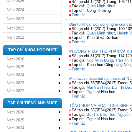
Năm 2025
Số tạp chí 12(2017) Trang: 106-111
Tác giả:
Quan Minh Nhựt
Năm 2024
Tạp chí: Công Thương
Tóm tắt
Năm 2023
Đầu tư khoa học, công nghệ của các
Năm 2022
Số tạp chí 12(2017) Trang: 100-102
Tác giả:
Quan Minh Nhựt
,
Huỳnh V
Năm 2021
Tạp chí: Kinh tế và Dự báo
Tóm tắt
TẠP CHÍ KHOA HỌC ĐHCT
PHƯƠNG PHÁP THU PHÂN VÀ KHẢ 
Số tạp chí 81(2017) Trang: 114-120
Năm 2026
Tác giả:
Ngô Minh Dung
,
Trần Thị 
Tạp chí: Khoa học Công nghệ Nông
Năm 2025
Tóm tắt
Năm 2024
Microwave-assisted synthesis of N-al
Năm 2023
Số tạp chí 55(5E34)(2017) Trang: 
Tác giả:
Mai Văn Hiếu
,
Bùi Thị Bử
Năm 2022
Tạp chí: Tạp chí Hóa học
Tóm tắt
TẠP CHÍ TIẾNG ANH ĐHCT
TỔNG HỢP VÀ HOẠT TÍNH SINH 
Số tạp chí 55(5E34)(2017) Trang: 
Năm 2026
Tác giả:
Bùi Thị Bửu Huê
,
Nguyễn 
Tạp chí: Tạp chí Hóa học
Năm 2025
Tóm tắt
Năm 2024