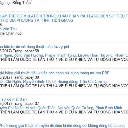
 Đại học Đồng Tháp
 THAY THẾ CỎ MULATO II TRONG KHẨU PHẦN RAU LANG ĐẾN SỰ TIÊU
THỎ ĐỊA PHƯƠNG TẠI TỈNH TIỀN GIANG
8
n Văn Thu
ghệ Chăn nuôi
ba bậc tự do sử dụng thuật toán fuzzy-pid
3(2017) Trang: paper 58
hí Ngôn
,
đồng Văn Hướng
,
Phạm Thanh Tùng
,
Lương Hoài Thương
,
Phạm C
- TRIỂN LÃM QUỐC TẾ LẦN THỨ 4 VỀ ĐIỀU KHIỂN VÀ TỰ ĐỘNG HÓA VC
 gió bằng giải thuật điều khiển góc cánh sử dụng mạng nơ-ron RBF
3(2017) Trang: paper 38
ễn Chí Ngôn
,
Nguyễn đình Tứ
,
Lê Hoàng đăng
,
Trần Chí Cường
- TRIỂN LÃM QUỐC TẾ LẦN THỨ 4 VỀ ĐIỀU KHIỂN VÀ TỰ ĐỘNG HÓA VC
u sự cố mất điện
3(2017) Trang: paper 37
uyễn Chí Ngôn
,
Huỳnh Quốc Toản
,
Nguyễn Quốc Cường
,
Phan Bình Minh
- TRIỂN LÃM QUỐC TẾ LẦN THỨ 4 VỀ ĐIỀU KHIỂN VÀ TỰ ĐỘNG HÓA VC
I sử dụng giải thuật di truyền để điều khiển động cơ không đồng bộ ba pha