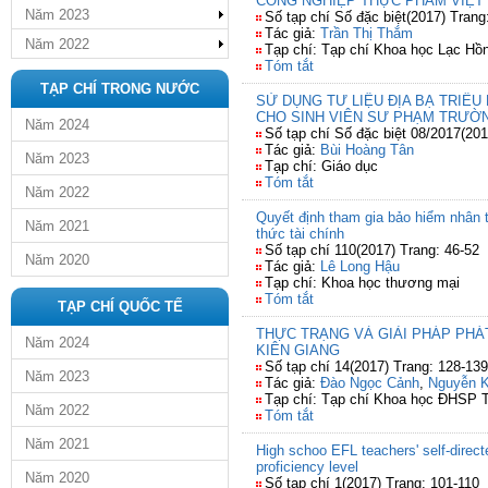
CÔNG NGHIỆP THỰC PHẨM VIỆT
Năm 2023
Số tạp chí Số đặc biệt(2017) Trang
Tác giả:
Trần Thị Thắm
Năm 2022
Tạp chí: Tạp chí Khoa học Lạc Hồ
Tóm tắt
TẠP CHÍ TRONG NƯỚC
SỬ DỤNG TƯ LIỆU ĐỊA BẠ TRIỀ
CHO SINH VIÊN SƯ PHẠM TRƯỜN
Năm 2024
Số tạp chí Số đặc biệt 08/2017(201
Tác giả:
Bùi Hoàng Tân
Năm 2023
Tạp chí: Giáo dục
Tóm tắt
Năm 2022
Quyết định tham gia bảo hiểm nhân th
Năm 2021
thức tài chính
Số tạp chí 110(2017) Trang: 46-52
Năm 2020
Tác giả:
Lê Long Hậu
Tạp chí: Khoa học thương mại
Tóm tắt
TẠP CHÍ QUỐC TẾ
THỰC TRẠNG VÀ GIẢI PHÁP PHÁT 
Năm 2024
KIÊN GIANG
Số tạp chí 14(2017) Trang: 128-139
Năm 2023
Tác giả:
Đào Ngọc Cảnh
,
Nguyễn 
Tạp chí: Tạp chí Khoa học ĐHSP
Năm 2022
Tóm tắt
Năm 2021
High schoo EFL teachers' self-direct
proficiency level
Năm 2020
Số tạp chí 1(2017) Trang: 101-110