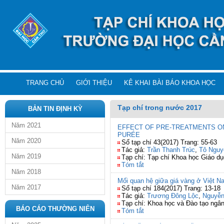
TRANG CHỦ
GIỚI THIỆU
KÊ KHAI BÀI BÁO KHOA HỌC
Tạp chí trong nước 2017
BẢN TIN ĐỊNH KỲ
Năm 2021
EFFECT OF PRE-TREATMENTS ON 
PURÉE
Năm 2020
Số tạp chí 43(2017) Trang: 55-63
Tác giả:
Trần Thanh Trúc
,
Tô Nguy
Năm 2019
Tạp chí: Tạp chí Khoa học Giáo dụ
Tóm tắt
Năm 2018
Mối quan hệ giữa giá vàng ở Việt Na
Năm 2017
Số tạp chí 184(2017) Trang: 13-18
Tác giả:
Trương Đông Lộc
,
Nguyễn
Tạp chí: Khoa học và Đào tạo ngâ
BÁO CÁO THƯỜNG NIÊN
Tóm tắt