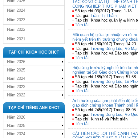
Năm 2025
TÁC ĐỘNG CỦA LỢI THẾ CẠNH T
CÔNG NGHIỆP THỰC PHẨM VIỆT
Năm 2024
Số tạp chí 03(2017) Trang: 1-18
Tác giả:
Trần Thị Thắm
Năm 2023
Tạp chí: Khoa học quản lý & kinh t
Tóm tắt
Năm 2022
Mối quan hệ giữa lợi nhuận và rủi r
Năm 2021
niêm yết trên thị trường chứng kho
Số tạp chí 180(2017) Trang: 14-20
Tác giả:
Trương Đông Lộc
,
Võ Mạ
TẠP CHÍ KHOA HỌC ĐHCT
Tạp chí: Khoa học và Đào tạo ngâ
Tóm tắt
Năm 2026
Hiệu ứng trước kỳ nghỉ lễ trên lợi 
Năm 2025
nghiệm tại Sở Giao dịch Chứng kho
Số tạp chí 185(2017) Trang: 51-58
Năm 2024
Tác giả:
Trương Đông Lộc
,
Lê Phư
Tạp chí: Khoa học và Đào tạo ngâ
Năm 2023
Tóm tắt
Năm 2022
Ảnh hưởng của lạm phát đến độ biế
giao dịch chứng khoán Thành phố H
TẠP CHÍ TIẾNG ANH ĐHCT
Số tạp chí 245(2017) Trang: 88-95
Tác giả:
Trương Đông Lộc
,
Võ Quố
Năm 2026
Tạp chí: Kinh tế và Phát triển
Tóm tắt
Năm 2025
CẢI TIẾN CÁC LỢI THẾ CẠNH T
Năm 2024