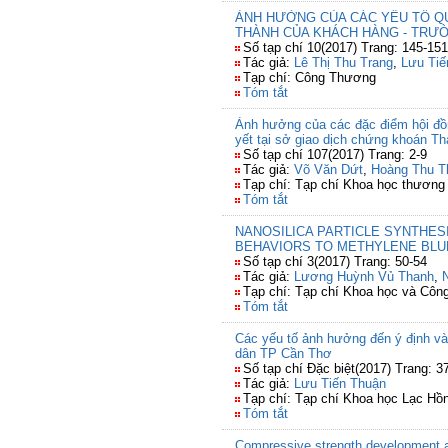
ẢNH HƯỞNG CỦA CÁC YẾU TỐ Q
THÀNH CỦA KHÁCH HÀNG - TRƯỜ
Số tạp chí 10(2017) Trang: 145-151
Tác giả:
Lê Thị Thu Trang
,
Lưu Tiế
Tạp chí: Công Thương
Tóm tắt
Ảnh hưởng của các đặc điểm hội đồn
yết tại sở giao dịch chứng khoán T
Số tạp chí 107(2017) Trang: 2-9
Tác giả:
Võ Văn Dứt
,
Hoàng Thu T
Tạp chí: Tạp chí Khoa học thương
Tóm tắt
NANOSILICA PARTICLE SYNTHES
BEHAVIORS TO METHYLENE BLU
Số tạp chí 3(2017) Trang: 50-54
Tác giả:
Lương Huỳnh Vủ Thanh
,
Tạp chí: Tạp chí Khoa học và Côn
Tóm tắt
Các yếu tố ảnh hưởng đến ý định và 
dân TP Cần Thơ
Số tạp chí Đặc biệt(2017) Trang: 3
Tác giả:
Lưu Tiến Thuận
Tạp chí: Tạp chí Khoa học Lạc Hồ
Tóm tắt
Compressive strength development an