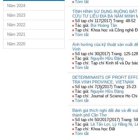
Tóm tắt
Năm 2024
TÌNH HÌNH SỬ DỤNG RUỘNG ĐẤT 
Năm 2023
CỨU TƯ LIỆU ĐỊA BẠ NĂM MINH M
Số tạp chí 117(2017) Trang: 48-52
Năm 2022
Tác giả:
Bùi Hoàng Tân
Tạp chí: Khoa học và Công nghệ Đ
Năm 2021
Tóm tắt
Năm 2020
Ảnh hưởng của kỹ thuật sản xuất đến 
Vinh
Số tạp chí 30(2017) Trang: 125-128
Tác giả:
Nguyễn Hữu Đặng
Tạp chí: Tạp chí Kinh tế và Dự bá
Tóm tắt
DETERMINANTS OF PROFIT EFF
TRA VINH PROVINCE, VIETNAM
Số tạp chí 7(3)(2017) Trang: 15-23
Tác giả:
Nguyễn Hữu Đặng
Tạp chí: Journal of Science Ho Chi
Tóm tắt
Đánh giá thích nghi đất đai và đề xu
thành phố Cần Thơ
Số tạp chí 50/2017(2017) Trang: 59
Tác giả:
Lê Tấn Lợi
,
Lý Hằng Ni
,
L
Tạp chí: Khoa học Đất
Tóm tắt