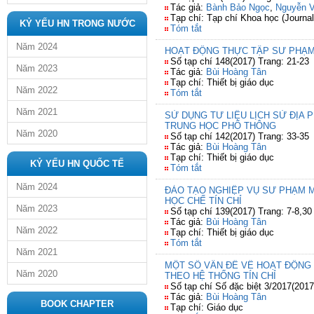
Tác giả:
Bành Bảo Ngọc
,
Nguyễn V
Tạp chí: Tạp chí Khoa học (Journal
KỶ YẾU HN TRONG NƯỚC
Tóm tắt
Năm 2024
HOẠT ĐỘNG THỰC TẬP SƯ PHẠM 
Số tạp chí 148(2017) Trang: 21-23
Năm 2023
Tác giả:
Bùi Hoàng Tân
Tạp chí: Thiết bị giáo dục
Năm 2022
Tóm tắt
Năm 2021
SỬ DỤNG TƯ LIỆU LỊCH SỬ ĐỊA
TRUNG HỌC PHỔ THÔNG
Năm 2020
Số tạp chí 142(2017) Trang: 33-35
Tác giả:
Bùi Hoàng Tân
Tạp chí: Thiết bị giáo dục
KỶ YẾU HN QUỐC TẾ
Tóm tắt
Năm 2024
ĐÀO TẠO NGHIỆP VỤ SƯ PHẠM 
HỌC CHẾ TÍN CHỈ
Năm 2023
Số tạp chí 139(2017) Trang: 7-8,30
Tác giả:
Bùi Hoàng Tân
Năm 2022
Tạp chí: Thiết bị giáo dục
Tóm tắt
Năm 2021
MỘT SỐ VẤN ĐỀ VỀ HOẠT ĐỘNG
Năm 2020
THEO HỆ THỐNG TÍN CHỈ
Số tạp chí Số đặc biệt 3/2017(2017
Tác giả:
Bùi Hoàng Tân
BOOK CHAPTER
Tạp chí: Giáo dục