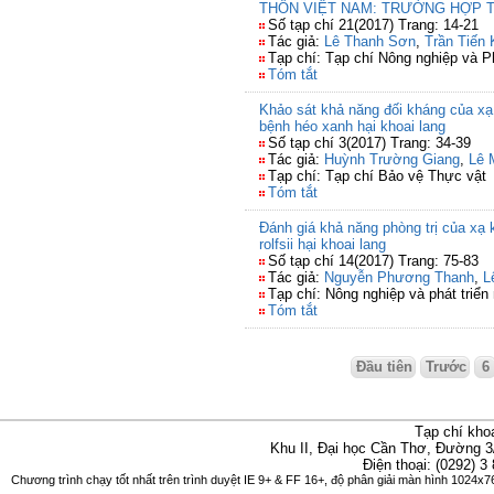
THÔN VIỆT NAM: TRƯỜNG HỢP T
Số tạp chí 21(2017) Trang: 14-21
Tác giả:
Lê Thanh Sơn
,
Trần Tiến 
Tạp chí: Tạp chí Nông nghiệp và Ph
Tóm tắt
Khảo sát khả năng đối kháng của xạ
bệnh héo xanh hại khoai lang
Số tạp chí 3(2017) Trang: 34-39
Tác giả:
Huỳnh Trường Giang
,
Lê 
Tạp chí: Tạp chí Bảo vệ Thực vật
Tóm tắt
Đánh giá khả năng phòng trị của xạ 
rolfsii hại khoai lang
Số tạp chí 14(2017) Trang: 75-83
Tác giả:
Nguyễn Phương Thanh
,
L
Tạp chí: Nông nghiệp và phát triển
Tóm tắt
Đầu tiên
Trước
6
Tạp chí kho
Khu II, Đại học Cần Thơ, Đường 3
Điện thoại: (0292) 3
Chương trình chạy tốt nhất trên trình duyệt IE 9+ & FF 16+, độ phân giải màn hình 1024x76