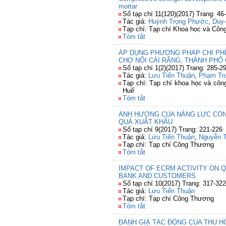
mortar
Số tạp chí 11(120)(2017) Trang: 46
Tác giả:
Huỳnh Trọng Phước
,
Duy-
Tạp chí: Tạp chí Khoa học và Côn
Tóm tắt
ÁP DỤNG PHƯƠNG PHÁP CHI PHÍ
CHỢ NỔI CÁI RĂNG, THÀNH PHỐ
Số tạp chí 1(2)(2017) Trang: 285-2
Tác giả:
Lưu Tiến Thuận
,
Phạm Tru
Tạp chí: Tạp chí khoa học và côn
Huế
Tóm tắt
ẢNH HƯỞNG CỦA NĂNG LỰC CÔN
QUẢ XUẤT KHẨU
Số tạp chí 9(2017) Trang: 221-226
Tác giả:
Lưu Tiến Thuận
,
Nguyễn T
Tạp chí: Tạp chí Công Thương
Tóm tắt
IMPACT OF ECRM ACTIVITY ON 
BANK AND CUSTOMERS
Số tạp chí 10(2017) Trang: 317-322
Tác giả:
Lưu Tiến Thuận
Tạp chí: Tạp chí Công Thương
Tóm tắt
ĐÁNH GIÁ TÁC ĐỘNG CỦA THU HỒ