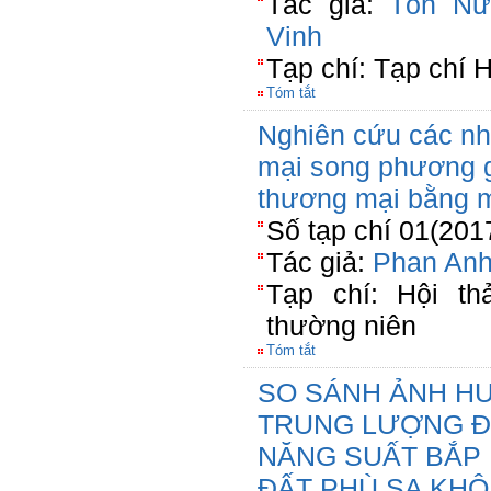
Tác giả:
Tôn Nữ
Vinh
Tạp chí: Tạp chí 
Tóm tắt
Nghiên cứu các nh
mại song phương g
thương mại bằng m
Số tạp chí 01(201
Tác giả:
Phan Anh
Tạp chí: Hội th
thường niên
Tóm tắt
SO SÁNH ẢNH HƯ
TRUNG LƯỢNG Đ
NĂNG SUẤT BẮP L
ĐẤT PHÙ SA KHÔ