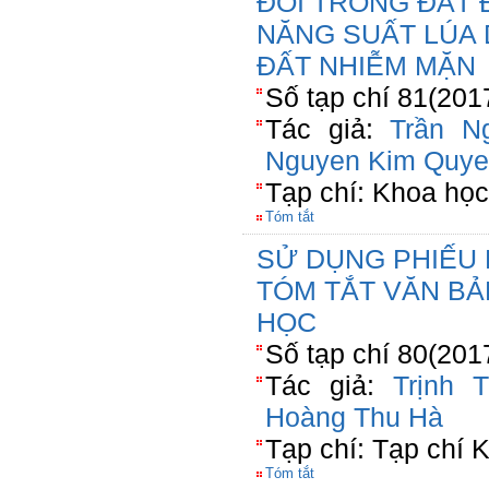
ĐỔI TRONG ĐẤT 
NĂNG SUẤT LÚA
ĐẤT NHIỄM MẶN
Số tạp chí 81(201
Tác giả:
Trần N
Nguyen Kim Quy
Tạp chí: Khoa họ
Tóm tắt
SỬ DỤNG PHIẾU 
TÓM TẮT VĂN BẢ
HỌC
Số tạp chí 80(201
Tác giả:
Trịnh 
Hoàng Thu Hà
Tạp chí: Tạp chí 
Tóm tắt