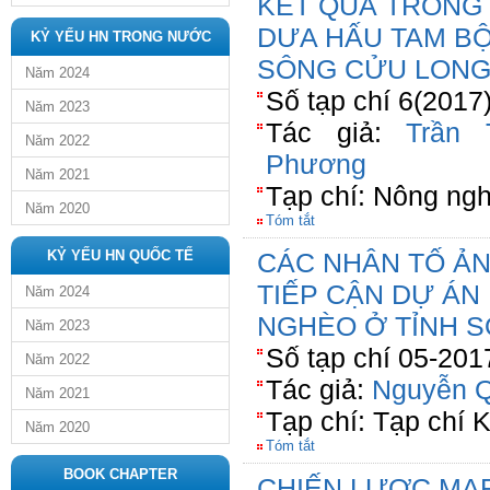
KẾT QUẢ TRỒNG
DƯA HẤU TAM BỘI
KỶ YẾU HN TRONG NƯỚC
SÔNG CỬU LON
Năm 2024
Số tạp chí 6(2017
Năm 2023
Tác giả:
Trần 
Năm 2022
Phương
Năm 2021
Tạp chí: Nông ngh
Năm 2020
Tóm tắt
KỶ YẾU HN QUỐC TẾ
CÁC NHÂN TỐ Ả
TIẾP CẬN DỰ ÁN
Năm 2024
NGHÈO Ở TỈNH 
Năm 2023
Số tạp chí 05-201
Năm 2022
Tác giả:
Nguyễn Q
Năm 2021
Tạp chí: Tạp chí 
Năm 2020
Tóm tắt
BOOK CHAPTER
CHIẾN LƯỢC MA