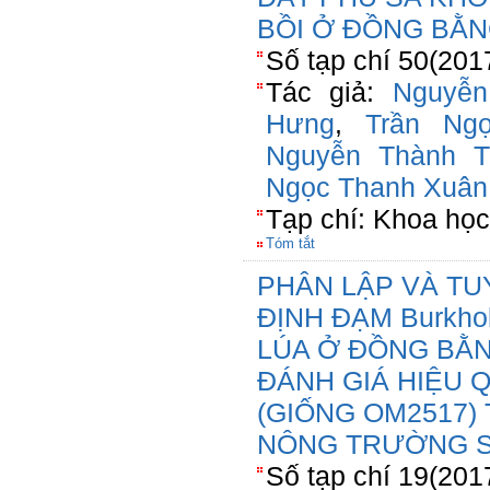
BỒI Ở ĐỒNG BẰ
Số tạp chí 50(201
Tác giả:
Nguyễ
Hưng
,
Trần Ng
Nguyễn Thành Tr
Ngọc Thanh Xuân
Tạp chí: Khoa học
Tóm tắt
PHÂN LẬP VÀ TU
ĐỊNH ĐẠM Burkho
LÚA Ở ĐỒNG BẰ
ĐÁNH GIÁ HIỆU 
(GIỐNG OM2517)
NÔNG TRƯỜNG S
Số tạp chí 19(201