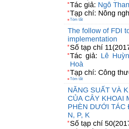
Tác giả:
Ngô Tha
Tạp chí: Nông ngh
Tóm tắt
The follow of FDI t
implementation
Số tạp chí 11(201
Tác giả:
Lê Huỳ
Hoà
Tạp chí: Công th
Tóm tắt
NĂNG SUẤT VÀ K
CỦA CÂY KHOAI 
PHÈN DƯỚI TÁC
N, P, K
Số tạp chí 50(201