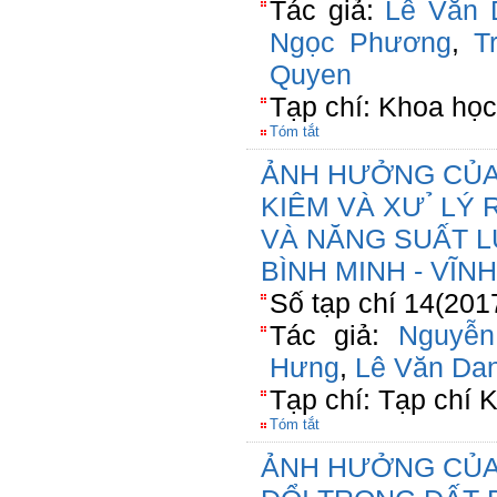
Tác giả:
Lê Văn 
Ngọc Phương
,
T
Quyen
Tạp chí: Khoa học
Tóm tắt
ẢNH HƯỞNG CỦA 
KIÊM VÀ XƯ ̉ L
VÀ NĂNG SUẤT L
BÌNH MINH - VĨN
Số tạp chí 14(201
Tác giả:
Nguyễ
Hưng
,
Lê Văn Da
Tạp chí: Tạp chí
Tóm tắt
ẢNH HƯỞNG CỦA 