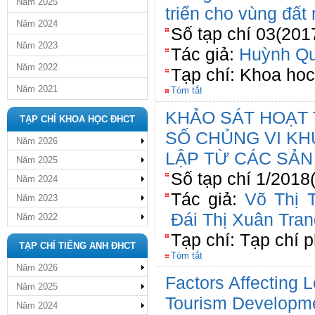
Năm 2025
triển cho vùng đất
Năm 2024
Số tạp chí 03(201
Năm 2023
Tác giả:
Huỳnh Qu
Năm 2022
Tạp chí: Khoa ho
Năm 2021
Tóm tắt
KHẢO SÁT HOẠT 
TẠP CHÍ KHOA HỌC ĐHCT
SỐ CHỦNG VI K
Năm 2026
LẬP TỪ CÁC SẢN
Năm 2025
Số tạp chí 1/2018
Năm 2024
Tác giả:
Võ Thị 
Năm 2023
Đái Thị Xuân Tran
Năm 2022
Tạp chí: Tạp chí 
TẠP CHÍ TIẾNG ANH ĐHCT
Tóm tắt
Năm 2026
Factors Affecting 
Năm 2025
Tourism Developmen
Năm 2024