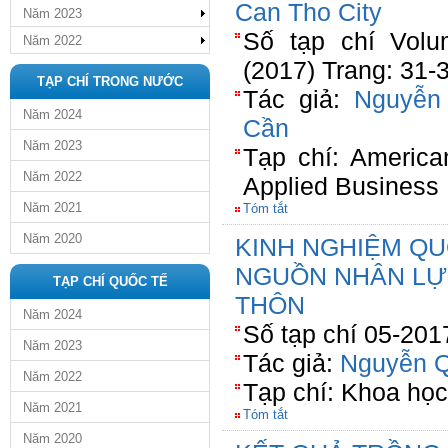
Can Tho City
Năm 2023
Số tạp chí Volu
Năm 2022
(2017) Trang: 31-
TẠP CHÍ TRONG NƯỚC
Tác giả:
Nguyễn
Năm 2024
Cần
Năm 2023
Tạp chí: America
Năm 2022
Applied Business
Năm 2021
Tóm tắt
Năm 2020
KINH NGHIỆM QU
NGUỒN NHÂN LỰ
TẠP CHÍ QUỐC TẾ
THÔN
Năm 2024
Số tạp chí 05-201
Năm 2023
Tác giả:
Nguyễn Q
Năm 2022
Tạp chí: Khoa họ
Năm 2021
Tóm tắt
Năm 2020