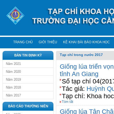
TRANG CHỦ
GIỚI THIỆU
KÊ KHAI BÀI BÁO KHOA HỌC
Tạp chí trong nước 2017
BẢN TIN ĐỊNH KỲ
Năm 2021
Giống lúa triển vọ
Năm 2020
tỉnh An Giang
Năm 2019
Số tạp chí 04(201
Tác giả:
Huỳnh Qu
Năm 2018
Tạp chí: Khoa ho
Năm 2017
Tóm tắt
BÁO CÁO THƯỜNG NIÊN
Giống lúa Tân Châ