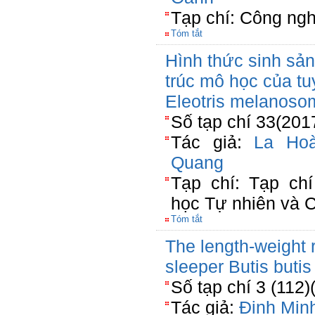
Tạp chí: Công ngh
Tóm tắt
Hình thức sinh sản
trúc mô học của tu
Eleotris melanoso
Số tạp chí 33(201
Tác giả:
La Ho
Quang
Tạp chí: Tạp c
học Tự nhiên và 
Tóm tắt
The length-weight r
sleeper Butis butis
Số tạp chí 3 (112)
Tác giả:
Đinh Min