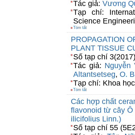
Tác giả:
Vương Q
Tạp chí: Interna
Science Engineer
Tóm tắt
PROPAGATION OF 
PLANT TISSUE C
Số tạp chí 3(2017
Tác giả:
Nguyễn 
Altantsetseg
,
O. B
Tạp chí: Khoa họ
Tóm tắt
Các hợp chất cera
flavonoid từ cây Ô
ilicifolius Linn.)
Số tạp chí 55 (5E