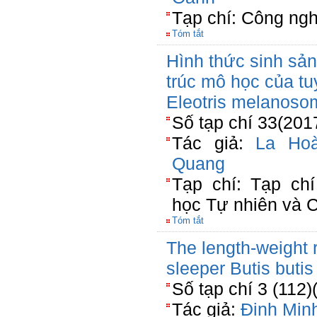
Tạp chí: Công ngh
Tóm tắt
Hình thức sinh sản
trúc mô học của tu
Eleotris melanoso
Số tạp chí 33(201
Tác giả:
La Ho
Quang
Tạp chí: Tạp c
học Tự nhiên và 
Tóm tắt
The length-weight r
sleeper Butis butis
Số tạp chí 3 (112)
Tác giả:
Đinh Min