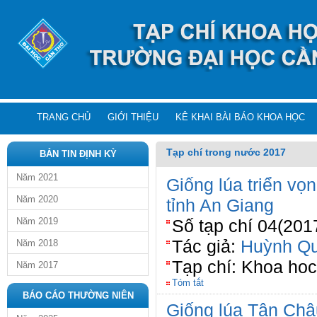
TRANG CHỦ
GIỚI THIỆU
KÊ KHAI BÀI BÁO KHOA HỌC
Tạp chí trong nước 2017
BẢN TIN ĐỊNH KỲ
Năm 2021
Giống lúa triển vọ
Năm 2020
tỉnh An Giang
Năm 2019
Số tạp chí 04(201
Tác giả:
Huỳnh Qu
Năm 2018
Tạp chí: Khoa ho
Năm 2017
Tóm tắt
BÁO CÁO THƯỜNG NIÊN
Giống lúa Tân Châ