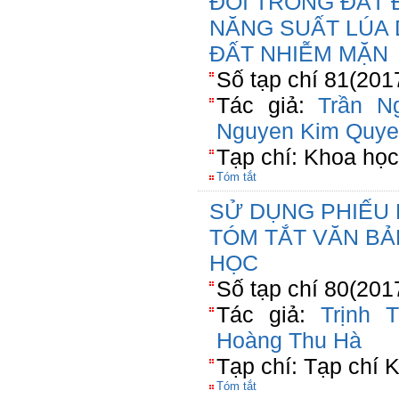
ĐỔI TRONG ĐẤT 
NĂNG SUẤT LÚA
ĐẤT NHIỄM MẶN
Số tạp chí 81(201
Tác giả:
Trần N
Nguyen Kim Quy
Tạp chí: Khoa họ
Tóm tắt
SỬ DỤNG PHIẾU 
TÓM TẮT VĂN BẢ
HỌC
Số tạp chí 80(201
Tác giả:
Trịnh 
Hoàng Thu Hà
Tạp chí: Tạp chí 
Tóm tắt