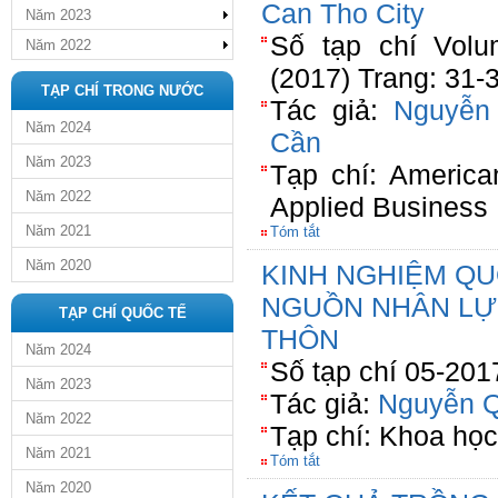
Can Tho City
Năm 2023
Số tạp chí Volu
Năm 2022
(2017) Trang: 31-
TẠP CHÍ TRONG NƯỚC
Tác giả:
Nguyễn
Năm 2024
Cần
Năm 2023
Tạp chí: America
Năm 2022
Applied Business
Năm 2021
Tóm tắt
Năm 2020
KINH NGHIỆM QU
NGUỒN NHÂN LỰ
TẠP CHÍ QUỐC TẾ
THÔN
Năm 2024
Số tạp chí 05-201
Năm 2023
Tác giả:
Nguyễn Q
Năm 2022
Tạp chí: Khoa họ
Năm 2021
Tóm tắt
Năm 2020