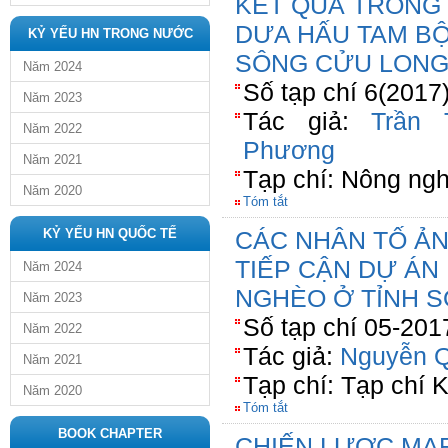
KẾT QUẢ TRỒNG
DƯA HẤU TAM BỘI
KỶ YẾU HN TRONG NƯỚC
SÔNG CỬU LON
Năm 2024
Số tạp chí 6(2017
Năm 2023
Tác giả:
Trần 
Năm 2022
Phương
Năm 2021
Tạp chí: Nông ngh
Năm 2020
Tóm tắt
KỶ YẾU HN QUỐC TẾ
CÁC NHÂN TỐ Ả
TIẾP CẬN DỰ ÁN
Năm 2024
NGHÈO Ở TỈNH 
Năm 2023
Số tạp chí 05-201
Năm 2022
Tác giả:
Nguyễn Q
Năm 2021
Tạp chí: Tạp chí 
Năm 2020
Tóm tắt
BOOK CHAPTER
CHIẾN LƯỢC MA