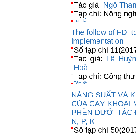
Tác giả:
Ngô Tha
Tạp chí: Nông ngh
Tóm tắt
The follow of FDI t
implementation
Số tạp chí 11(201
Tác giả:
Lê Huỳ
Hoà
Tạp chí: Công th
Tóm tắt
NĂNG SUẤT VÀ K
CỦA CÂY KHOAI 
PHÈN DƯỚI TÁC
N, P, K
Số tạp chí 50(201