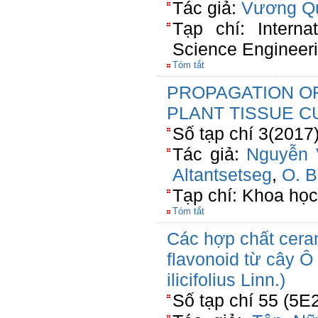
Tác giả:
Vương Q
Tạp chí: Interna
Science Engineer
Tóm tắt
PROPAGATION OF 
PLANT TISSUE C
Số tạp chí 3(2017
Tác giả:
Nguyễn 
Altantsetseg
,
O. B
Tạp chí: Khoa họ
Tóm tắt
Các hợp chất cera
flavonoid từ cây Ô
ilicifolius Linn.)
Số tạp chí 55 (5E