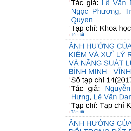
Tác giả:
Lê Văn 
Ngọc Phương
,
T
Quyen
Tạp chí: Khoa học
Tóm tắt
ẢNH HƯỞNG CỦA 
KIÊM VÀ XƯ ̉ L
VÀ NĂNG SUẤT L
BÌNH MINH - VĨN
Số tạp chí 14(201
Tác giả:
Nguyễ
Hưng
,
Lê Văn Da
Tạp chí: Tạp chí
Tóm tắt
ẢNH HƯỞNG CỦA 