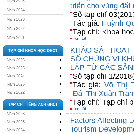
Năm 2025
triển cho vùng đất
Năm 2024
Số tạp chí 03(201
Năm 2023
Tác giả:
Huỳnh Qu
Năm 2022
Tạp chí: Khoa ho
Năm 2021
Tóm tắt
KHẢO SÁT HOẠT 
TẠP CHÍ KHOA HỌC ĐHCT
SỐ CHỦNG VI K
Năm 2026
LẬP TỪ CÁC SẢN
Năm 2025
Số tạp chí 1/2018
Năm 2024
Tác giả:
Võ Thị 
Năm 2023
Đái Thị Xuân Tran
Năm 2022
Tạp chí: Tạp chí 
TẠP CHÍ TIẾNG ANH ĐHCT
Tóm tắt
Năm 2026
Factors Affecting 
Năm 2025
Tourism Developmen
Năm 2024