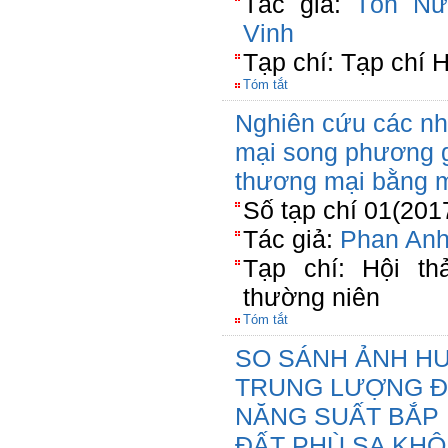
Tác giả:
Tôn Nữ
Vinh
Tạp chí: Tạp chí 
Tóm tắt
Nghiên cứu các nh
mại song phương g
thương mại bằng m
Số tạp chí 01(201
Tác giả:
Phan Anh
Tạp chí: Hội th
thường niên
Tóm tắt
SO SÁNH ẢNH HƯ
TRUNG LƯỢNG Đ
NĂNG SUẤT BẮP L
ĐẤT PHÙ SA KHÔ