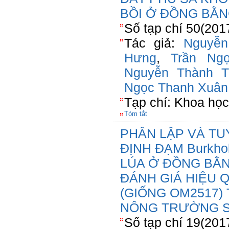
BỒI Ở ĐỒNG BẰ
Số tạp chí 50(201
Tác giả:
Nguyễ
Hưng
,
Trần Ng
Nguyễn Thành Tr
Ngọc Thanh Xuân
Tạp chí: Khoa học
Tóm tắt
PHÂN LẬP VÀ TU
ĐỊNH ĐẠM Burkho
LÚA Ở ĐỒNG BẰ
ĐÁNH GIÁ HIỆU 
(GIỐNG OM2517)
NÔNG TRƯỜNG S
Số tạp chí 19(201