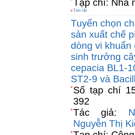
Tạp chí: Nhà 
Tóm tắt
Tuyển chọn ch
sản xuất chế p
dòng vi khuẩn 
sinh trưởng câ
cepacia BL1-10
ST2-9 và Bacil
Số tạp chí 15
392
Tác giả:
N
Nguyễn Thị K
Tạp chí: Công