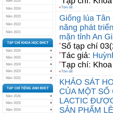
Tạp chí: Khoa
Năm 2025
Tóm tắt
Năm 2024
Giống lúa Tân
Năm 2023
Năm 2022
năng phát triể
Năm 2021
mặn tỉnh An G
TẠP CHÍ KHOA HỌC ĐHCT
Số tạp chí 03
Năm 2026
Tác giả:
Huỳn
Năm 2025
Tạp chí: Khoa
Năm 2024
Năm 2023
Tóm tắt
Năm 2022
KHẢO SÁT HO
TẠP CHÍ TIẾNG ANH ĐHCT
CỦA MỘT SỐ
Năm 2026
LACTIC ĐƯỢC
Năm 2025
SẢN PHẨM L
Năm 2024