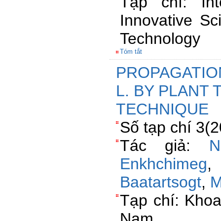
Tạp chí: Int
Innovative Sc
Technology
Tóm tắt
PROPAGATION 
L. BY PLANT
TECHNIQUE
Số tạp chí 3(
Tác giả:
N
Enkhchimeg
Baatartsogt
,
M
Tạp chí: Khoa
Nam