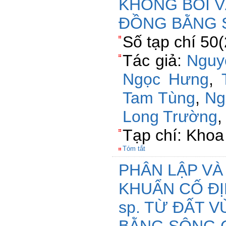
KHÔNG BỒI V
ĐỒNG BẰNG 
Số tạp chí 50
Tác giả:
Nguy
Ngọc Hưng
,
Tam Tùng
,
Ng
Long Trường
Tạp chí: Khoa
Tóm tắt
PHÂN LẬP VÀ
KHUẨN CỐ ĐỊN
sp. TỪ ĐẤT 