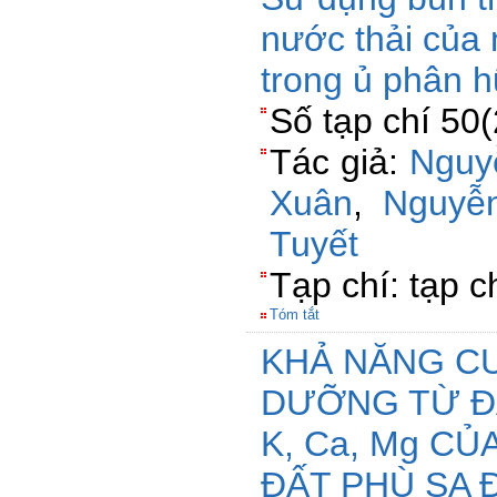
nước thải của 
trong ủ phân 
Số tạp chí 50
Tác giả:
Nguy
Xuân
,
Nguyễ
Tuyết
Tạp chí: tạp c
Tóm tắt
KHẢ NĂNG C
DƯỠNG TỪ ĐẤ
K, Ca, Mg CỦ
ĐẤT PHÙ SA 