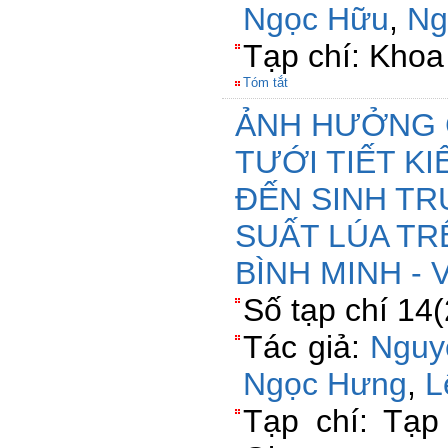
Ngọc Hữu
,
Ng
Tạp chí: Khoa
Tóm tắt
ẢNH HƯỞNG 
TƯỚI TIẾT K
ĐẾN SINH TR
SUẤT LÚA TR
BÌNH MINH - 
Số tạp chí 14
Tác giả:
Nguy
Ngọc Hưng
,
L
Tạp chí: Tạ