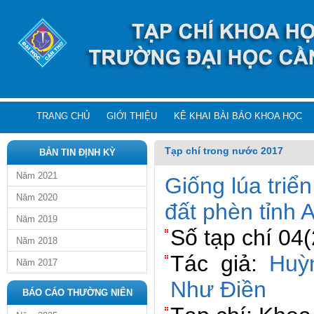
TRANG CHỦ
GIỚI THIỆU
KÊ KHAI BÀI BÁO KHOA HỌC
Tạp chí trong nước 2017
BẢN TIN ĐỊNH KỲ
Năm 2021
Giống lúa triể
Năm 2020
đất phèn tỉnh 
Năm 2019
Số tạp chí 04
Năm 2018
Tác giả:
Huỳ
Năm 2017
Như Điền
BÁO CÁO THƯỜNG NIÊN