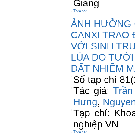
Giang
Tóm tắt
ẢNH HƯỞNG C
CANXI TRAO 
VỚI SINH TR
LÚA DO TƯỚ
ĐẤT NHIỄM 
Số tạp chí 81
Tác giả:
Trần
Hưng
,
Nguyen
Tạp chí: Kho
nghiệp VN
Tóm tắt