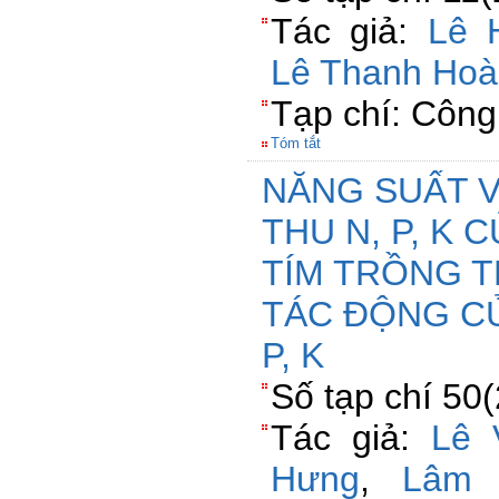
Tác giả:
Lê 
Lê Thanh Hoà
Tạp chí: Côn
Tóm tắt
NĂNG SUẤT V
THU N, P, K 
TÍM TRỒNG T
TÁC ĐỘNG C
P, K
Số tạp chí 50
Tác giả:
Lê 
Hưng
,
Lâm 