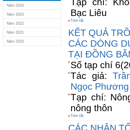
Tạp chí: Kh
Năm 2024
Bạc Liêu
Năm 2023
Tóm tắt
Năm 2022
KẾT QUẢ TR
Năm 2021
CÁC DÒNG DƯ
Năm 2020
TẠI ĐỒNG B
Số tạp chí 6(
Tác giả:
Trầ
Ngọc Phương
Tạp chí: Nông
nông thôn
Tóm tắt
CÁC NHÂN T