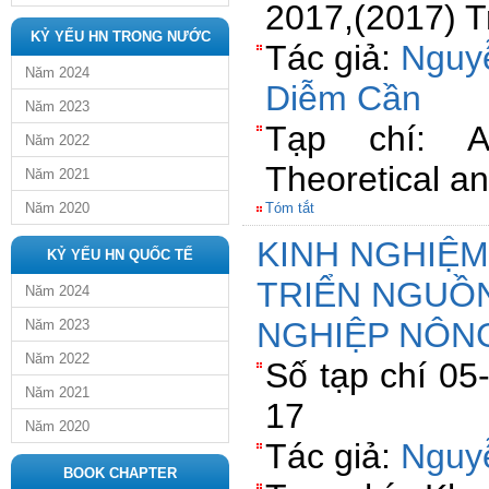
2017,(2017) T
KỶ YẾU HN TRONG NƯỚC
Tác giả:
Nguy
Năm 2024
Diễm Cần
Năm 2023
Tạp chí: A
Năm 2022
Theoretical a
Năm 2021
Năm 2020
Tóm tắt
KINH NGHIỆM
KỶ YẾU HN QUỐC TẾ
TRIỂN NGUỒ
Năm 2024
NGHIỆP NÔN
Năm 2023
Năm 2022
Số tạp chí 05
Năm 2021
17
Năm 2020
Tác giả:
Nguy
BOOK CHAPTER