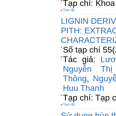
Tạp chí: Khoa
Tóm tắt
LIGNIN DERI
PITH: EXTRA
CHARACTERI
Số tạp chí 55
Tác giả:
Lươ
Nguyễn Thị
Thông
,
Nguyễ
Huu Thanh
Tạp chí: Tạp 
Tóm tắt
Sử dụng bùn th