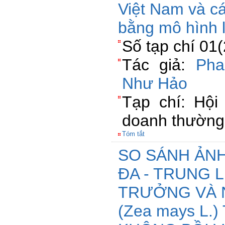
Việt Nam và cá
bằng mô hình 
Số tạp chí 01
Tác giả:
Pha
Như Hảo
Tạp chí: Hội
doanh thường
Tóm tắt
SO SÁNH ẢN
ĐA - TRUNG 
TRƯỞNG VÀ N
(Zea mays L.