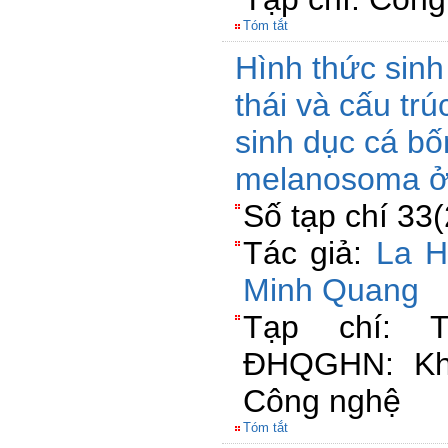
Tóm tắt
Hình thức sinh
thái và cấu tr
sinh dục cá bố
melanosoma ở 
Số tạp chí 33
Tác giả:
La H
Minh Quang
Tạp chí: 
ĐHQGHN: Kh
Công nghệ
Tóm tắt