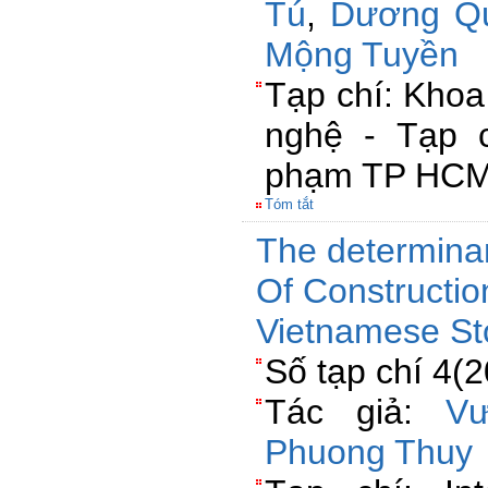
Tú
,
Dương Q
Mộng Tuyền
Tạp chí: Khoa
nghệ - Tạp 
phạm TP HC
Tóm tắt
The determinan
Of Constructio
Vietnamese S
Số tạp chí 4(
Tác giả:
V
Phuong Thuy