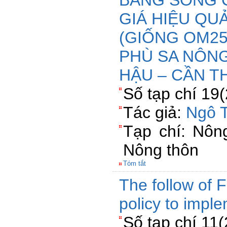
BẰNG SÔNG 
GIÁ HIỆU QU
(GIỐNG OM25
PHÙ SA NÔN
HẬU – CẦN T
Số tạp chí 19
Tác giả:
Ngô 
Tạp chí: Nông
Nông thôn
Tóm tắt
The follow of 
policy to impl
Số tạp chí 11