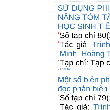
SỬ DỤNG PHI
NĂNG TÓM T
HỌC SINH TI
Số tạp chí 80
Tác giả:
Trịn
Minh
,
Hoàng 
Tạp chí: Tạp 
Tóm tắt
Một số biện ph
đọc phản biện 
Số tạp chí 79
Tác giả:
Trịn