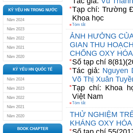
Tác giả:
Vũ Thanh
Tạp chí: Trường 
KỶ YẾU HN TRONG NƯỚC
Khoa học
Năm 2024
Tóm tắt
Năm 2023
ẢNH HƯỞNG CỦA
Năm 2022
GIAN THU HOẠC
Năm 2021
CHỐNG OXY HÓA
Năm 2020
Số tạp chí 8(81)(
Tác giả:
Nguyen 
KỶ YẾU HN QUỐC TẾ
Võ Thị Xuân Tuyề
Năm 2024
Tạp chí: Khoa h
Năm 2023
Việt Nam
Năm 2022
Tóm tắt
Năm 2021
THỬ NGHIỆM TR
Năm 2020
KHÁNG OXY HÓA 
BOOK CHAPTER
Số tạp chí 55(201