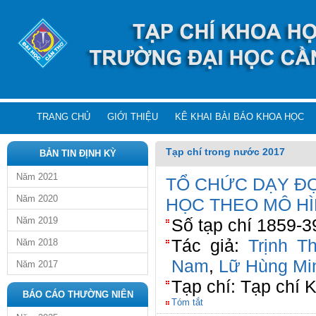
TRANG CHỦ
GIỚI THIỆU
KÊ KHAI BÀI BÁO KHOA HỌC
Tạp chí trong nước 2017
BẢN TIN ĐỊNH KỲ
Năm 2021
TỔ CHỨC DẠY ĐỌ
Năm 2020
HỌC THEO MÔ H
Năm 2019
Số tạp chí 1859-3
Tác giả:
Trịnh T
Năm 2018
Nam
,
Lữ Hùng Mi
Năm 2017
Tạp chí: Tạp chí 
BÁO CÁO THƯỜNG NIÊN
Tóm tắt