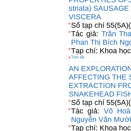
striata) SAUSAG
VISCERA
Số tạp chí 55(5A)
Tác giả:
Trần Th
Phan Thị Bích Ng
Tạp chí: Khoa họ
Tóm tắt
AN EXPLORATION
AFFECTING THE 
EXTRACTION FR
SNAKEHEAD FISH 
Số tạp chí 55(5A)
Tác giả:
Võ Hoà
Nguyễn Văn Mườ
Tạp chí: Khoa họ