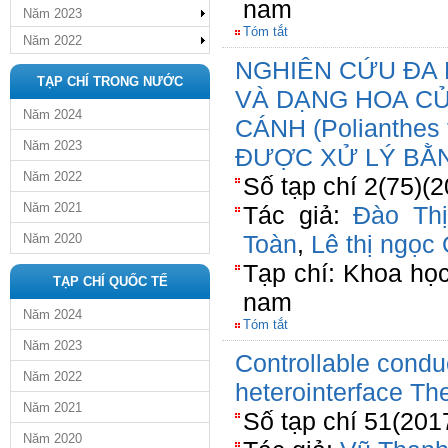
nam
Năm 2023
Tóm tắt
Năm 2022
NGHIÊN CỨU ĐA
TẠP CHÍ TRONG NƯỚC
VÀ DẠNG HOA C
Năm 2024
CÁNH (Polianthes
Năm 2023
ĐƯỢC XỬ LÝ BẰ
Năm 2022
Số tạp chí 2(75)(
Năm 2021
Tác giả:
Đào Thị
Toàn
,
Lê thị ngọc
Năm 2020
Tạp chí: Khoa họ
TẠP CHÍ QUỐC TẾ
nam
Năm 2024
Tóm tắt
Năm 2023
Controllable cond
Năm 2022
heterointerface The
Năm 2021
Số tạp chí 51(201
Năm 2020