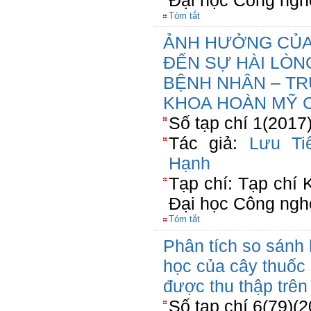
Đại học Công ngh
Tóm tắt
ẢNH HƯỞNG CỦA
ĐẾN SỰ HÀI LÒNG
BỆNH NHÂN – T
KHOA HOÀN MỸ 
Số tạp chí 1(2017
Tác giả:
Lưu Ti
Hạnh
Tạp chí: Tạp chí
Đại học Công ngh
Tóm tắt
Phân tích so sánh
học của cây thuốc 
được thu thập trên
Số tạp chí 6(79)(