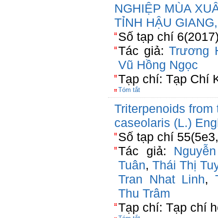
NGHIỆP MÙA XUÂ
TỈNH HẬU GIANG,
Số tạp chí 6(2017)
Tác giả:
Trương 
Vũ Hồng Ngọc
Tạp chí: Tạp Chí
Tóm tắt
Triterpenoids from 
caseolaris (L.) Eng
Số tạp chí 55(5e3
Tác giả:
Nguyễ
Tuân
,
Thái Thị Tu
Tran Nhat Linh
,
Thu Trâm
Tạp chí: Tạp chí 