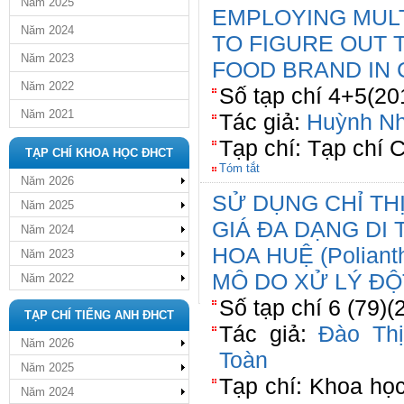
Năm 2025
EMPLOYING MUL
Năm 2024
TO FIGURE OUT 
Năm 2023
FOOD BRAND IN 
Năm 2022
Số tạp chí 4+5(20
Năm 2021
Tác giả:
Huỳnh N
Tạp chí: Tạp chí
TẠP CHÍ KHOA HỌC ĐHCT
Tóm tắt
Năm 2026
SỬ DỤNG CHỈ TH
Năm 2025
GIÁ ĐA DẠNG DI
Năm 2024
HOA HUỆ (Poliant
Năm 2023
MÔ DO XỬ LÝ ĐỘ
Năm 2022
Số tạp chí 6 (79)(
TẠP CHÍ TIẾNG ANH ĐHCT
Tác giả:
Đào Thị
Năm 2026
Toàn
Năm 2025
Tạp chí: Khoa họ
Năm 2024