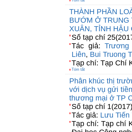
Tóm tắt
THÀNH PHẦN LOÀ
BƯỚM Ở TRUNG 
XUÂN, TỈNH HẬU
Số tạp chí 25(2017
Tác giả:
Trương
Liên
,
Bui Truong 
Tạp chí: Tạp Chí
Tóm tắt
Phân khúc thị trư
với dịch vụ gửi tiề
thương mại ở TP 
Số tạp chí 1(2017
Tác giả:
Lưu Tiến
Tạp chí: Tạp chí