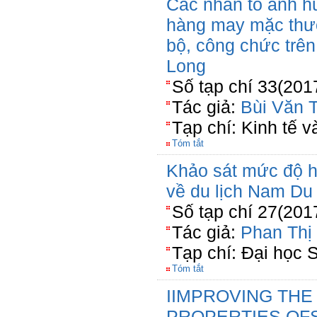
Các nhân tố ảnh h
hàng may mặc thươ
bộ, công chức trên
Long
Số tạp chí 33(201
Tác giả:
Bùi Văn T
Tạp chí: Kinh tế 
Tóm tắt
Khảo sát mức độ hà
về du lịch Nam Du
Số tạp chí 27(201
Tác giả:
Phan Thị
Tạp chí: Đại học 
Tóm tắt
IIMPROVING THE
PROPERTIES OFS