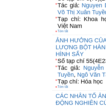
Tác giả:
Nguyen 
Võ Thị Xuân Tuyề
Tạp chí: Khoa h
Việt Nam
Tóm tắt
ẢNH HƯỞNG CỦA
LƯỢNG BỘT HÀN
HÌNH SẤY
Số tạp chí 55(4E2
Tác giả:
Nguyễn
Tuyền
,
Ngô Văn T
Tạp chí: Hóa học
Tóm tắt
CÁC NHÂN TỐ Ả
ĐỘNG NGHIÊN C