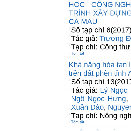
HỌC - CÔNG NG
TRÌNH XÂY DỰNG
CÀ MAU
Số tạp chí 6(2017
Tác giả:
Trương Đ
Tạp chí: Công th
Tóm tắt
Khả năng hòa tan l
trên đất phèn tỉnh
Số tạp chí 13(201
Tác giả:
Lý Ngọc
Ngô Ngọc Hưng
,
Xuân Đào
,
Nguyen
Tạp chí: Nông n
Tóm tắt