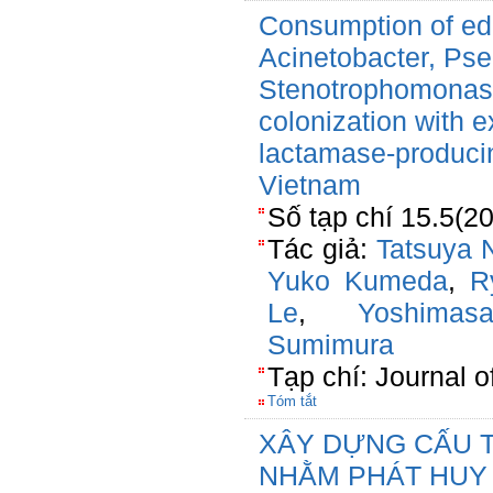
Consumption of edi
Acinetobacter, Ps
Stenotrophomonas is
colonization with 
lactamase-producin
Vietnam
Số tạp chí 15.5(2
Tác giả:
Tatsuya
Yuko Kumeda
,
R
Le
,
Yoshima
Sumimura
Tạp chí: Journal 
Tóm tắt
XÂY DỰNG CẤU T
NHẰM PHÁT HUY 