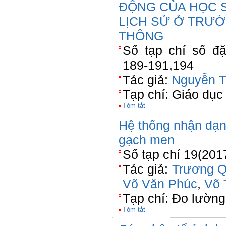
ĐỘNG CỦA HỌC 
LỊCH SỬ Ở TRƯ
THÔNG
Số tạp chí số đặ
189-191,194
Tác giả:
Nguyễn T
Tạp chí: Giáo dục
Tóm tắt
Hệ thống nhận dạng
gạch men
Số tạp chí 19(201
Tác giả:
Trương 
Võ Văn Phúc
,
Võ 
Tạp chí: Đo lường
Tóm tắt