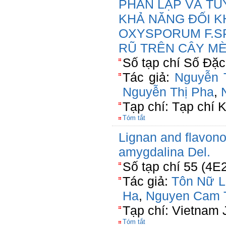
PHÂN LẬP VÀ TU
KHẢ NĂNG ĐỐI K
OXYSPORUM F.SP
RŨ TRÊN CÂY M
Số tạp chí Số Đặ
Tác giả:
Nguyễn T
Nguyễn Thị Pha
,
Tạp chí: Tạp chí 
Tóm tắt
Lignan and flavono
amygdalina Del.
Số tạp chí 55 (4E
Tác giả:
Tôn Nữ L
Ha
,
Nguyen Cam 
Tạp chí: Vietnam 
Tóm tắt