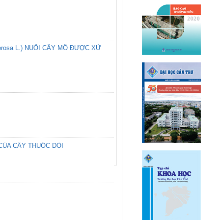
rosa L.) NUÔI CẤY MÔ ĐƯỢC XỬ
CỦA CÂY THUỐC DÒI