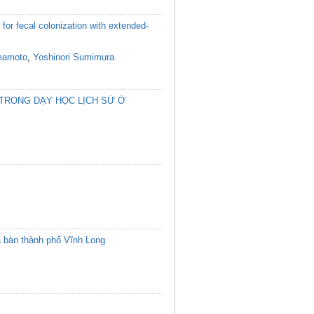
or fecal colonization with extended-
mamoto
,
Yoshinori Sumimura
 TRONG DẠY HỌC LỊCH SỬ Ở
a bàn thành phố Vĩnh Long