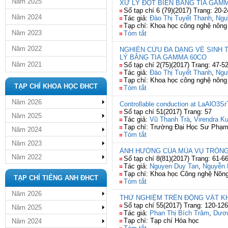
Năm 2025
XỬ LÝ ĐỘT BIẾN BẰNG TIA GAM
Số tạp chí 6 (79)(2017) Trang: 20-2
Năm 2024
Tác giả:
Đào Thị Tuyết Thanh
,
Ngu
Tạp chí: Khoa học công nghệ nông
Năm 2023
Tóm tắt
Năm 2022
NGHIÊN CỨU ĐA DẠNG VỀ SINH T
LÝ BẰNG TIA GAMMA 60CO
Năm 2021
Số tạp chí 2(75)(2017) Trang: 47-5
Tác giả:
Đào Thị Tuyết Thanh
,
Ngu
Tạp chí: Khoa học công nghệ nông
TẠP CHÍ KHOA HỌC ĐHCT
Tóm tắt
Năm 2026
Controllable conduction at LaAlO3SrT
Số tạp chí 51(2017) Trang: 57
Năm 2025
Tác giả:
Vũ Thanh Trà
,
Virendra K
Tạp chí: Trường Đại Học Sư Phạm 
Năm 2024
Tóm tắt
Năm 2023
ẢNH HƯỞNG CỦA MÙA VỤ TRỒNG
Năm 2022
Số tạp chí 8(81)(2017) Trang: 61-6
Tác giả:
Nguyen Duy Tan
,
Nguyễn 
Tạp chí: Khoa học Công nghệ Nông
TẠP CHÍ TIẾNG ANH ĐHCT
Tóm tắt
Năm 2026
THỬ NGHIỆM TRÊN ĐỘNG VẬT K
Số tạp chí 55(2017) Trang: 120-126
Năm 2025
Tác giả:
Phan Thị Bích Trâm
,
Dươn
Tạp chí: Tạp chí Hóa học
Năm 2024