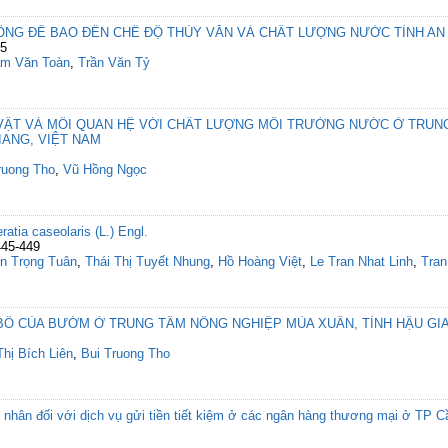
ỐNG ĐÊ BAO ĐẾN CHẾ ĐỘ THỦY VĂN VÀ CHẤT LƯỢNG NƯỚC TỈNH AN
25
m Văn Toàn
,
Trần Văn Tỷ
 VẬT VÀ MỐI QUAN HỆ VỚI CHẤT LƯỢNG MÔI TRƯỜNG NƯỚC Ở TRUN
IANG, VIỆT NAM
ruong Tho
,
Vũ Hồng Ngọc
ratia caseolaris (L.) Engl.
445-449
n Trọng Tuân
,
Thái Thị Tuyết Nhung
,
Hồ Hoàng Việt
,
Le Tran Nhat Linh
,
Tran
BỐ CỦA BƯỚM Ở TRUNG TÂM NÔNG NGHIỆP MÙA XUÂN, TỈNH HẬU GI
Thị Bích Liên
,
Bui Truong Tho
 nhân đối với dịch vụ gửi tiền tiết kiệm ở các ngân hàng thương mại ở TP 