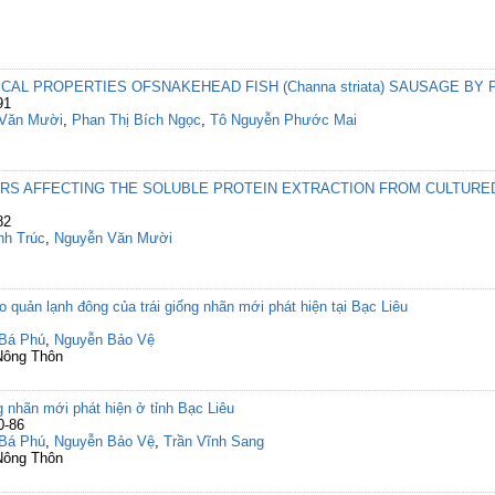
CAL PROPERTIES OFSNAKEHEAD FISH (Channa striata) SAUSAGE BY
91
Văn Mười
,
Phan Thị Bích Ngọc
,
Tô Nguyễn Phước Mai
RS AFFECTING THE SOLUBLE PROTEIN EXTRACTION FROM CULTURED
82
nh Trúc
,
Nguyễn Văn Mười
 quản lạnh đông của trái giống nhãn mới phát hiện tại Bạc Liêu
Bá Phú
,
Nguyễn Bảo Vệ
Nông Thôn
g nhãn mới phát hiện ở tỉnh Bạc Liêu
0-86
Bá Phú
,
Nguyễn Bảo Vệ
,
Trần Vĩnh Sang
Nông Thôn