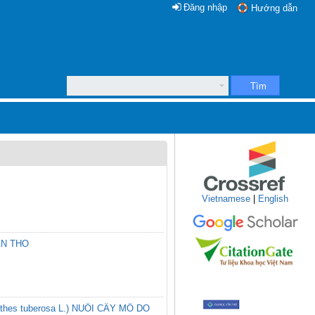
Đăng nhập
Hướng dẫn
Tìm
Vietnamese
|
English
AN THO
es tuberosa L.) NUÔI CẤY MÔ DO