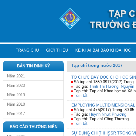
TRANG CHỦ
GIỚI THIỆU
KÊ KHAI BÀI BÁO KHOA HỌC
Tạp chí trong nước 2017
BẢN TIN ĐỊNH KỲ
Năm 2021
TỔ CHỨC DẠY ĐỌC CHO HỌC SIN
Số tạp chí 1859-3917(2017) Trang:
Năm 2020
Tác giả:
Trịnh Thị Hương
,
Nguyễn 
Tạp chí: Tạp chí Khoa học và Xã h
Năm 2019
Tóm tắt
Năm 2018
EMPLOYING MULTIDIMENSIONAL 
Số tạp chí 4+5(2017) Trang: 80-85
Năm 2017
Tác giả:
Huỳnh Nhựt Phương
Tạp chí: Tạp chí Công Thương
Tóm tắt
BÁO CÁO THƯỜNG NIÊN
SỬ DỤNG CHỈ THỊ ISSR TRONG VI