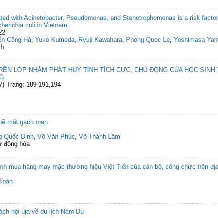
ted with Acinetobacter, Pseudomonas, and Stenotrophomonas is a risk factor f
erichia coli in Vietnam
22
ễn Công Hà
,
Yuko Kumeda
,
Ryuji Kawahara
,
Phong Quoc Le
,
Yoshimasa Ya
th
RÊN LỚP NHẰM PHÁT HUY TÍNH TÍCH CỰC, CHỦ ĐỘNG CỦA HỌC SINH
G
7) Trang: 189-191,194
 bề mặt gạch men
g Quốc Định
,
Võ Văn Phúc
,
Võ Thành Lâm
ự động hóa
nh mua hàng may mặc thương hiệu Việt Tiến của cán bộ, công chức trên đị
Toàn
ách nội địa về du lịch Nam Du