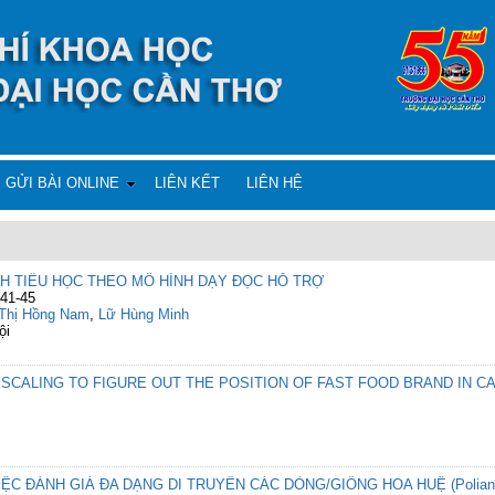
GỬI BÀI ONLINE
LIÊN KẾT
LIÊN HỆ
H TIỂU HỌC THEO MÔ HÌNH DẠY ĐỌC HỖ TRỢ
 41-45
Thị Hồng Nam
,
Lữ Hùng Minh
ội
SCALING TO FIGURE OUT THE POSITION OF FAST FOOD BRAND IN C
ỆC ĐÁNH GIÁ ĐA DẠNG DI TRUYỀN CÁC DÒNG/GIỐNG HOA HUỆ (Polianth