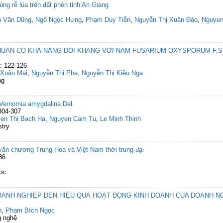
ng rễ lúa trên đất phèn tỉnh An Giang
n Văn Dũng
,
Ngô Ngọc Hưng
,
Phạm Duy Tiễn
,
Nguyễn Thị Xuân Đào
,
Nguyen
HUẨN CÓ KHẢ NĂNG ĐỐI KHÁNG VỚI NẤM FUSARIUM OXYSPORUM F.S
g: 122-126
 Xuân Mai
,
Nguyễn Thị Pha
,
Nguyễn Thị Kiều Nga
ng
 Vernomia amygdalina Del.
304-307
en Thi Bach Ha
,
Nguyen Cam Tu
,
Le Minh Thinh
stry
văn chương Trung Hoa và Việt Nam thời trung đại
86
ọc
NH NGHIỆP ĐẾN HIỆU QUẢ HOẠT ĐỘNG KINH DOANH CỦA DOANH NG
h
,
Phạm Bích Ngọc
g nghệ