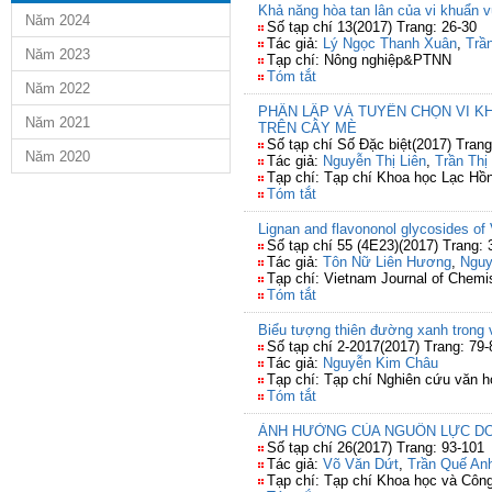
Khả năng hòa tan lân của vi khuẩn vù
Năm 2024
Số tạp chí 13(2017) Trang: 26-30
Tác giả:
Lý Ngọc Thanh Xuân
,
Trầ
Năm 2023
Tạp chí: Nông nghiệp&PTNN
Tóm tắt
Năm 2022
PHÂN LẬP VÀ TUYỂN CHỌN VI K
Năm 2021
TRÊN CÂY MÈ
Số tạp chí Số Đặc biệt(2017) Tran
Năm 2020
Tác giả:
Nguyễn Thị Liên
,
Trần Thị
Tạp chí: Tạp chí Khoa học Lạc Hồ
Tóm tắt
Lignan and flavononol glycosides of
Số tạp chí 55 (4E23)(2017) Trang: 
Tác giả:
Tôn Nữ Liên Hương
,
Nguy
Tạp chí: Vietnam Journal of Chemi
Tóm tắt
Biểu tượng thiên đường xanh trong 
Số tạp chí 2-2017(2017) Trang: 79-
Tác giả:
Nguyễn Kim Châu
Tạp chí: Tạp chí Nghiên cứu văn h
Tóm tắt
ẢNH HƯỞNG CỦA NGUỒN LỰC DOA
Số tạp chí 26(2017) Trang: 93-101
Tác giả:
Võ Văn Dứt
,
Trần Quế An
Tạp chí: Tạp chí Khoa học và Côn