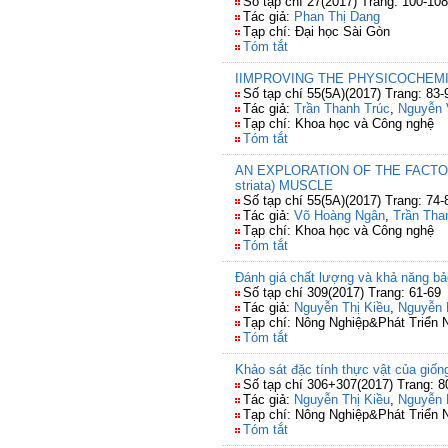
Số tạp chí 27(2017) Trang: 100-108
Tác giả:
Phan Thị Dang
Tạp chí: Đại học Sài Gòn
Tóm tắt
IIMPROVING THE PHYSICOCHEMI
Số tạp chí 55(5A)(2017) Trang: 83-
Tác giả:
Trần Thanh Trúc
,
Nguyễn 
Tạp chí: Khoa học và Công nghệ
Tóm tắt
AN EXPLORATION OF THE FACTO
striata) MUSCLE
Số tạp chí 55(5A)(2017) Trang: 74-
Tác giả:
Võ Hoàng Ngân
,
Trần Tha
Tạp chí: Khoa học và Công nghệ
Tóm tắt
Đánh giá chất lượng và khả năng bảo
Số tạp chí 309(2017) Trang: 61-69
Tác giả:
Nguyễn Thị Kiều
,
Nguyễn 
Tạp chí: Nông Nghiệp&Phát Triển 
Tóm tắt
Khảo sát đặc tính thực vật của giốn
Số tạp chí 306+307(2017) Trang: 8
Tác giả:
Nguyễn Thị Kiều
,
Nguyễn 
Tạp chí: Nông Nghiệp&Phát Triển 
Tóm tắt