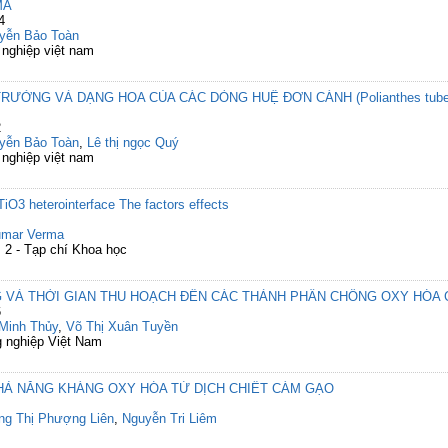
MA
4
yễn Bảo Toàn
 nghiệp việt nam
RƯỞNG VÀ DẠNG HOA CỦA CÁC DÒNG HUỆ ĐƠN CÁNH (Polianthes tube
2
yễn Bảo Toàn
,
Lê thị ngọc Quý
 nghiệp việt nam
iO3 heterointerface The factors effects
umar Verma
2 - Tạp chí Khoa học
 VÀ THỜI GIAN THU HOẠCH ĐẾN CÁC THÀNH PHẦN CHỐNG OXY HÓA 
6
Minh Thủy
,
Võ Thị Xuân Tuyền
 nghiệp Việt Nam
HẢ NĂNG KHÁNG OXY HÓA TỪ DỊCH CHIẾT CÁM GẠO
g Thị Phượng Liên
,
Nguyễn Tri Liêm