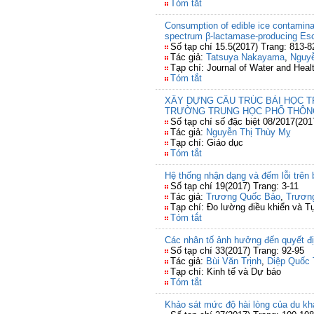
Tóm tắt
Consumption of edible ice contamina
spectrum β-lactamase-producing Esch
Số tạp chí 15.5(2017) Trang: 813-8
Tác giả:
Tatsuya Nakayama
,
Nguy
Tạp chí: Journal of Water and Heal
Tóm tắt
XÂY DỰNG CẤU TRÚC BÀI HỌC T
TRƯỜNG TRUNG HỌC PHỔ THÔN
Số tạp chí số đặc biệt 08/2017(201
Tác giả:
Nguyễn Thị Thùy Mỵ
Tạp chí: Giáo dục
Tóm tắt
Hệ thống nhận dạng và đếm lỗi trên
Số tạp chí 19(2017) Trang: 3-11
Tác giả:
Trương Quốc Bảo
,
Trươn
Tạp chí: Đo lường điều khiển và T
Tóm tắt
Các nhân tố ảnh hưởng đến quyết đị
Số tạp chí 33(2017) Trang: 92-95
Tác giả:
Bùi Văn Trịnh
,
Diệp Quốc 
Tạp chí: Kinh tế và Dự báo
Tóm tắt
Khảo sát mức độ hài lòng của du kh