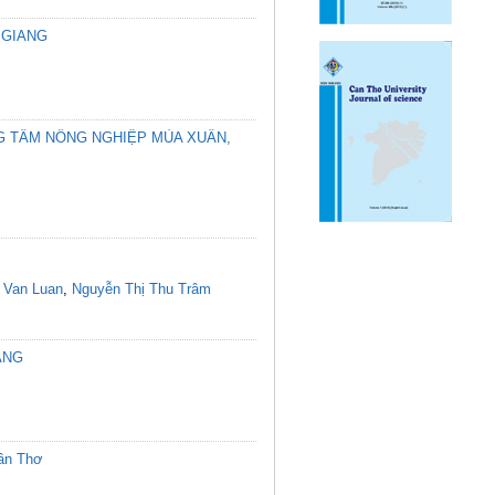
 GIANG
G TÂM NÔNG NGHIỆP MÙA XUÂN,
 Van Luan
,
Nguyễn Thị Thu Trâm
ANG
Cần Thơ