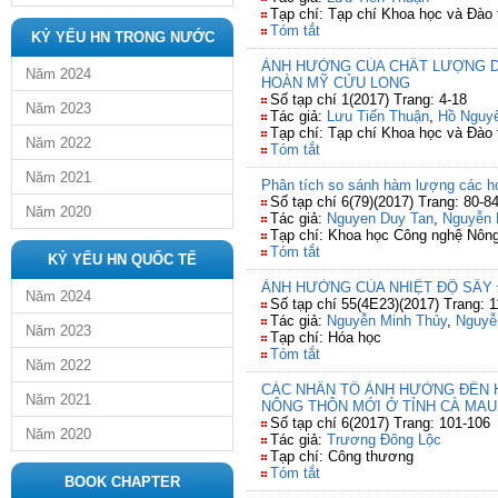
Tạp chí: Tạp chí Khoa học và Đào
Tóm tắt
KỶ YẾU HN TRONG NƯỚC
ẢNH HƯỞNG CỦA CHẤT LƯỢNG DỊ
Năm 2024
HOÀN MỸ CỬU LONG
Số tạp chí 1(2017) Trang: 4-18
Năm 2023
Tác giả:
Lưu Tiến Thuận
,
Hồ Nguy
Tạp chí: Tạp chí Khoa học và Đào
Năm 2022
Tóm tắt
Năm 2021
Phân tích so sánh hàm lượng các hợp
Số tạp chí 6(79)(2017) Trang: 80-8
Năm 2020
Tác giả:
Nguyen Duy Tan
,
Nguyễn 
Tạp chí: Khoa học Công nghệ Nông
Tóm tắt
KỶ YẾU HN QUỐC TẾ
ẢNH HƯỞNG CỦA NHIỆT ĐỘ SẤY 
Năm 2024
Số tạp chí 55(4E23)(2017) Trang: 1
Tác giả:
Nguyễn Minh Thủy
,
Nguyễ
Năm 2023
Tạp chí: Hóa học
Tóm tắt
Năm 2022
CÁC NHÂN TỐ ẢNH HƯỞNG ĐẾN 
Năm 2021
NÔNG THÔN MỚI Ở TỈNH CÀ MAU
Số tạp chí 6(2017) Trang: 101-106
Năm 2020
Tác giả:
Trương Đông Lộc
Tạp chí: Công thương
Tóm tắt
BOOK CHAPTER