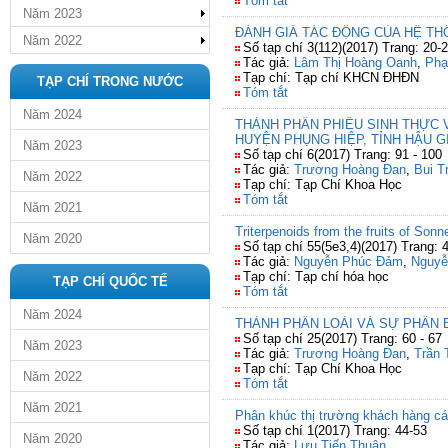
Tóm tắt
Năm 2023
ĐÁNH GIÁ TÁC ĐỘNG CỦA HỆ TH
Năm 2022
Số tạp chí 3(112)(2017) Trang: 20-
Tác giả:
Lâm Thị Hoàng Oanh
,
Phạ
Tạp chí: Tạp chí KHCN ĐHĐN
TẠP CHÍ TRONG NƯỚC
Tóm tắt
Năm 2024
THÀNH PHẦN PHIÊU SINH THỰC
HUYỆN PHỤNG HIỆP, TỈNH HẬU G
Năm 2023
Số tạp chí 6(2017) Trang: 91 - 100
Tác giả:
Trương Hoàng Đan
,
Bui T
Năm 2022
Tạp chí: Tạp Chí Khoa Học
Tóm tắt
Năm 2021
Triterpenoids from the fruits of Sonne
Năm 2020
Số tạp chí 55(5e3,4)(2017) Trang: 
Tác giả:
Nguyễn Phúc Đảm
,
Nguyễ
Tạp chí: Tạp chí hóa học
TẠP CHÍ QUỐC TẾ
Tóm tắt
Năm 2024
THÀNH PHẦN LOÀI VÀ SỰ PHÂN 
Số tạp chí 25(2017) Trang: 60 - 67
Năm 2023
Tác giả:
Trương Hoàng Đan
,
Trần 
Tạp chí: Tạp Chí Khoa Học
Năm 2022
Tóm tắt
Năm 2021
Phân khúc thị trường khách hàng cá
Số tạp chí 1(2017) Trang: 44-53
Năm 2020
Tác giả:
Lưu Tiến Thuận