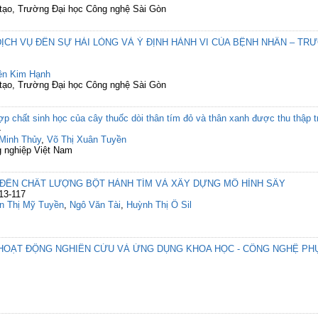
 tạo, Trường Đại học Công nghệ Sài Gòn
CH VỤ ĐẾN SỰ HÀI LÒNG VÀ Ý ĐỊNH HÀNH VI CỦA BỆNH NHÂN – TR
ên Kim Hạnh
 tạo, Trường Đại học Công nghệ Sài Gòn
 chất sinh học của cây thuốc dòi thân tím đỏ và thân xanh được thu thập tr
4
Minh Thủy
,
Võ Thị Xuân Tuyền
 nghiệp Việt Nam
ĐẾN CHẤT LƯỢNG BỘT HÀNH TÍM VÀ XÂY DỰNG MÔ HÌNH SẤY
13-117
n Thị Mỹ Tuyền
,
Ngô Văn Tài
,
Huỳnh Thị Ô Sil
HOẠT ĐỘNG NGHIÊN CỨU VÀ ỨNG DỤNG KHOA HỌC - CÔNG NGHỆ PH