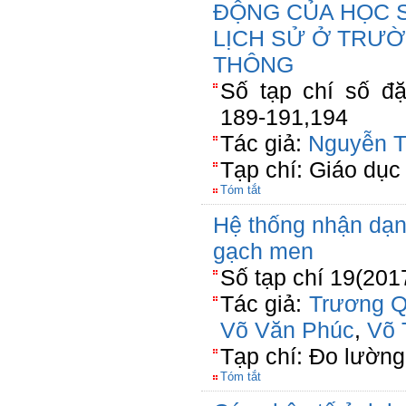
ĐỘNG CỦA HỌC 
LỊCH SỬ Ở TRƯ
THÔNG
Số tạp chí số đặ
189-191,194
Tác giả:
Nguyễn T
Tạp chí: Giáo dục
Tóm tắt
Hệ thống nhận dạng
gạch men
Số tạp chí 19(201
Tác giả:
Trương 
Võ Văn Phúc
,
Võ 
Tạp chí: Đo lường
Tóm tắt