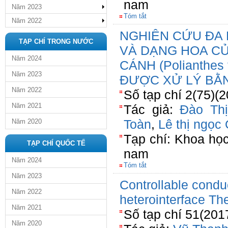
nam
Năm 2023
Tóm tắt
Năm 2022
NGHIÊN CỨU ĐA
TẠP CHÍ TRONG NƯỚC
VÀ DẠNG HOA C
Năm 2024
CÁNH (Polianthes
Năm 2023
ĐƯỢC XỬ LÝ BẰ
Năm 2022
Số tạp chí 2(75)(
Năm 2021
Tác giả:
Đào Thị
Toàn
,
Lê thị ngọc
Năm 2020
Tạp chí: Khoa họ
TẠP CHÍ QUỐC TẾ
nam
Năm 2024
Tóm tắt
Năm 2023
Controllable cond
Năm 2022
heterointerface The
Năm 2021
Số tạp chí 51(201
Năm 2020