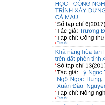
HỌC - CÔNG NG
TRÌNH XÂY DỰNG
CÀ MAU
Số tạp chí 6(2017
Tác giả:
Trương Đ
Tạp chí: Công th
Tóm tắt
Khả năng hòa tan l
trên đất phèn tỉnh
Số tạp chí 13(201
Tác giả:
Lý Ngọc
Ngô Ngọc Hưng
,
Xuân Đào
,
Nguyen
Tạp chí: Nông n
Tóm tắt