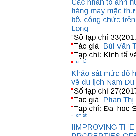
Các nhân tố ảnh h
hàng may mặc thươ
bộ, công chức trên
Long
Số tạp chí 33(201
Tác giả:
Bùi Văn T
Tạp chí: Kinh tế 
Tóm tắt
Khảo sát mức độ hà
về du lịch Nam Du
Số tạp chí 27(201
Tác giả:
Phan Thị
Tạp chí: Đại học 
Tóm tắt
IIMPROVING THE
PROPERTIES OFS