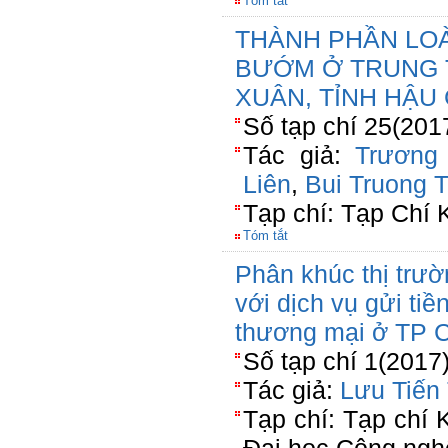
Tóm tắt
THÀNH PHẦN LOÀ
BƯỚM Ở TRUNG 
XUÂN, TỈNH HẬU
Số tạp chí 25(2017
Tác giả:
Trương
Liên
,
Bui Truong 
Tạp chí: Tạp Chí
Tóm tắt
Phân khúc thị trư
với dịch vụ gửi tiề
thương mại ở TP 
Số tạp chí 1(2017
Tác giả:
Lưu Tiến
Tạp chí: Tạp chí