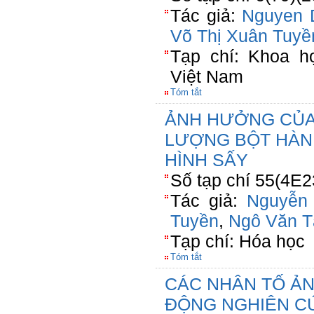
Tác giả:
Nguyen 
Võ Thị Xuân Tuyề
Tạp chí: Khoa h
Việt Nam
Tóm tắt
ẢNH HƯỞNG CỦA
LƯỢNG BỘT HÀN
HÌNH SẤY
Số tạp chí 55(4E2
Tác giả:
Nguyễn
Tuyền
,
Ngô Văn T
Tạp chí: Hóa học
Tóm tắt
CÁC NHÂN TỐ Ả
ĐỘNG NGHIÊN C