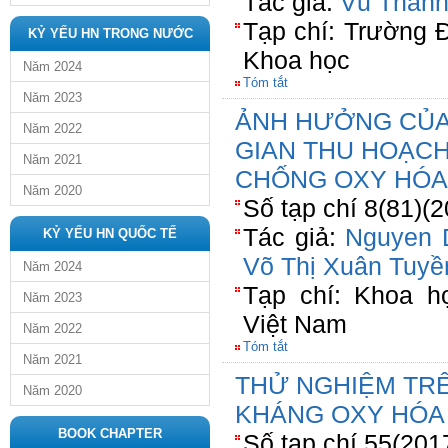
Tác giả:
Vũ Thanh
Tạp chí: Trường 
KỶ YẾU HN TRONG NƯỚC
Khoa học
Năm 2024
Tóm tắt
Năm 2023
ẢNH HƯỞNG CỦA
Năm 2022
GIAN THU HOẠC
Năm 2021
CHỐNG OXY HÓA
Năm 2020
Số tạp chí 8(81)(
Tác giả:
Nguyen 
KỶ YẾU HN QUỐC TẾ
Võ Thị Xuân Tuyề
Năm 2024
Tạp chí: Khoa h
Năm 2023
Việt Nam
Năm 2022
Tóm tắt
Năm 2021
THỬ NGHIỆM TR
Năm 2020
KHÁNG OXY HÓA 
BOOK CHAPTER
Số tạp chí 55(201