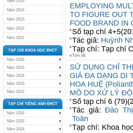
Năm 2025
EMPLOYING MUL
Năm 2024
TO FIGURE OUT 
Năm 2023
FOOD BRAND IN 
Năm 2022
Số tạp chí 4+5(20
Năm 2021
Tác giả:
Huỳnh N
Tạp chí: Tạp chí
TẠP CHÍ KHOA HỌC ĐHCT
Tóm tắt
Năm 2026
SỬ DỤNG CHỈ TH
Năm 2025
GIÁ ĐA DẠNG DI
Năm 2024
HOA HUỆ (Poliant
Năm 2023
MÔ DO XỬ LÝ ĐỘ
Năm 2022
Số tạp chí 6 (79)(
TẠP CHÍ TIẾNG ANH ĐHCT
Tác giả:
Đào Thị
Năm 2026
Toàn
Năm 2025
Tạp chí: Khoa họ
Năm 2024