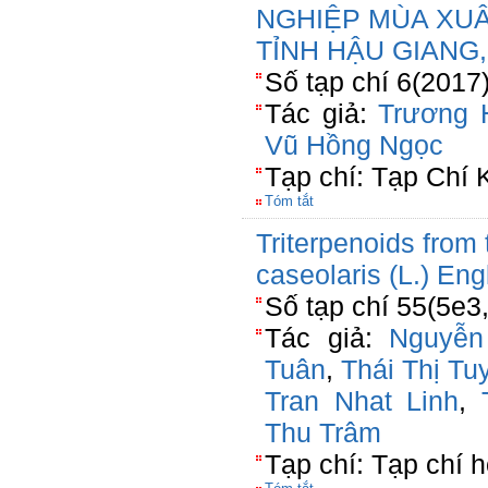
NGHIỆP MÙA XUÂ
TỈNH HẬU GIANG,
Số tạp chí 6(2017)
Tác giả:
Trương 
Vũ Hồng Ngọc
Tạp chí: Tạp Chí
Tóm tắt
Triterpenoids from 
caseolaris (L.) Eng
Số tạp chí 55(5e3
Tác giả:
Nguyễ
Tuân
,
Thái Thị Tu
Tran Nhat Linh
,
Thu Trâm
Tạp chí: Tạp chí 