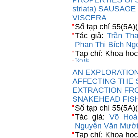
striata) SAUSAG
VISCERA
Số tạp chí 55(5A)
Tác giả:
Trần Th
Phan Thị Bích Ng
Tạp chí: Khoa họ
Tóm tắt
AN EXPLORATION
AFFECTING THE 
EXTRACTION FR
SNAKEHEAD FISH 
Số tạp chí 55(5A)
Tác giả:
Võ Hoà
Nguyễn Văn Mườ
Tạp chí: Khoa họ