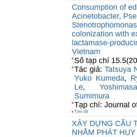
Consumption of edi
Acinetobacter, Ps
Stenotrophomonas is
colonization with 
lactamase-producin
Vietnam
Số tạp chí 15.5(2
Tác giả:
Tatsuya
Yuko Kumeda
,
R
Le
,
Yoshima
Sumimura
Tạp chí: Journal 
Tóm tắt
XÂY DỰNG CẤU T
NHẰM PHÁT HUY 