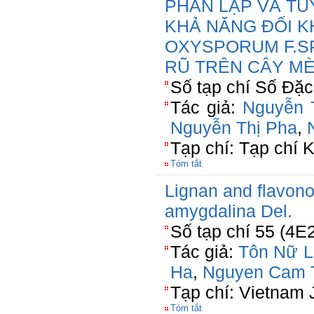
PHÂN LẬP VÀ TU
KHẢ NĂNG ĐỐI K
OXYSPORUM F.SP
RŨ TRÊN CÂY M
Số tạp chí Số Đặ
Tác giả:
Nguyễn T
Nguyễn Thị Pha
,
Tạp chí: Tạp chí 
Tóm tắt
Lignan and flavono
amygdalina Del.
Số tạp chí 55 (4E
Tác giả:
Tôn Nữ L
Ha
,
Nguyen Cam 
Tạp chí: Vietnam 
Tóm tắt