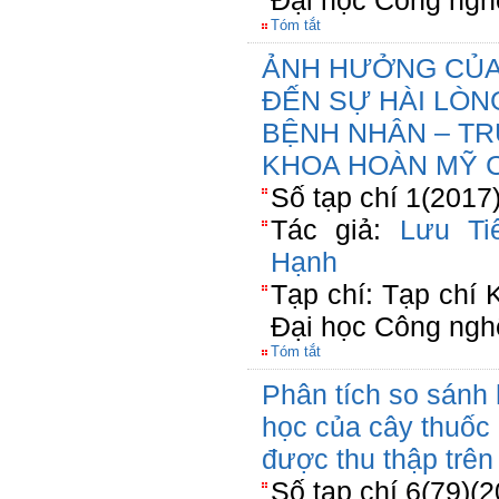
Đại học Công ngh
Tóm tắt
ẢNH HƯỞNG CỦA
ĐẾN SỰ HÀI LÒNG
BỆNH NHÂN – T
KHOA HOÀN MỸ 
Số tạp chí 1(2017
Tác giả:
Lưu Ti
Hạnh
Tạp chí: Tạp chí
Đại học Công ngh
Tóm tắt
Phân tích so sánh
học của cây thuốc 
được thu thập trên
Số tạp chí 6(79)(