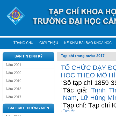
TRANG CHỦ
GIỚI THIỆU
KÊ KHAI BÀI BÁO KHOA HỌC
Tạp chí trong nước 2017
BẢN TIN ĐỊNH KỲ
Năm 2021
TỔ CHỨC DẠY ĐỌ
Năm 2020
HỌC THEO MÔ H
Năm 2019
Số tạp chí 1859-3
Tác giả:
Trịnh T
Năm 2018
Nam
,
Lữ Hùng Mi
Năm 2017
Tạp chí: Tạp chí 
BÁO CÁO THƯỜNG NIÊN
Tóm tắt