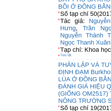
BỒI Ở ĐỒNG BẰ
Số tạp chí 50(201
Tác giả:
Nguyễ
Hưng
,
Trần Ng
Nguyễn Thành Tr
Ngọc Thanh Xuân
Tạp chí: Khoa học
Tóm tắt
PHÂN LẬP VÀ TU
ĐỊNH ĐẠM Burkho
LÚA Ở ĐỒNG BẰ
ĐÁNH GIÁ HIỆU 
(GIỐNG OM2517)
NÔNG TRƯỜNG S
Số tạp chí 19(201