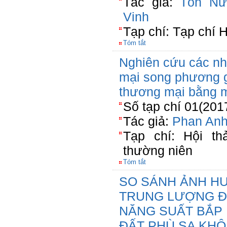
Tác giả:
Tôn Nữ
Vinh
Tạp chí: Tạp chí 
Tóm tắt
Nghiên cứu các nh
mại song phương g
thương mại bằng m
Số tạp chí 01(201
Tác giả:
Phan Anh
Tạp chí: Hội th
thường niên
Tóm tắt
SO SÁNH ẢNH HƯ
TRUNG LƯỢNG Đ
NĂNG SUẤT BẮP L
ĐẤT PHÙ SA KHÔ