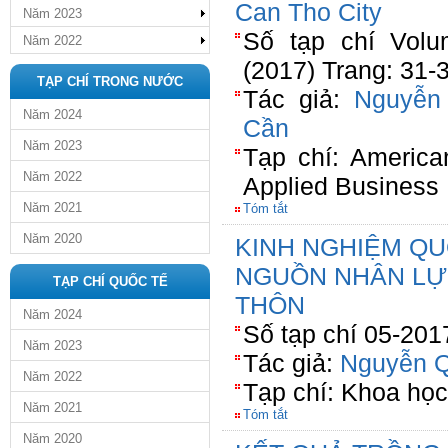
Can Tho City
Năm 2023
Số tạp chí Volu
Năm 2022
(2017) Trang: 31-
TẠP CHÍ TRONG NƯỚC
Tác giả:
Nguyễn
Năm 2024
Cần
Năm 2023
Tạp chí: America
Năm 2022
Applied Business
Năm 2021
Tóm tắt
Năm 2020
KINH NGHIỆM QU
NGUỒN NHÂN LỰ
TẠP CHÍ QUỐC TẾ
THÔN
Năm 2024
Số tạp chí 05-201
Năm 2023
Tác giả:
Nguyễn Q
Năm 2022
Tạp chí: Khoa họ
Năm 2021
Tóm tắt
Năm 2020