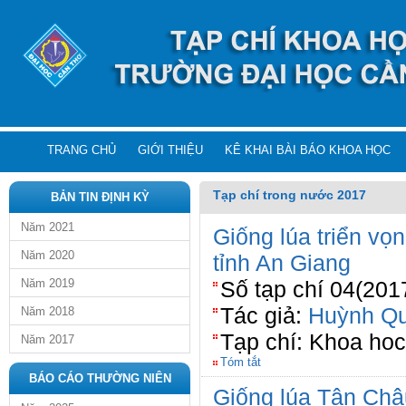
TRANG CHỦ
GIỚI THIỆU
KÊ KHAI BÀI BÁO KHOA HỌC
Tạp chí trong nước 2017
BẢN TIN ĐỊNH KỲ
Năm 2021
Giống lúa triển vọ
Năm 2020
tỉnh An Giang
Năm 2019
Số tạp chí 04(201
Tác giả:
Huỳnh Qu
Năm 2018
Tạp chí: Khoa ho
Năm 2017
Tóm tắt
BÁO CÁO THƯỜNG NIÊN
Giống lúa Tân Châ