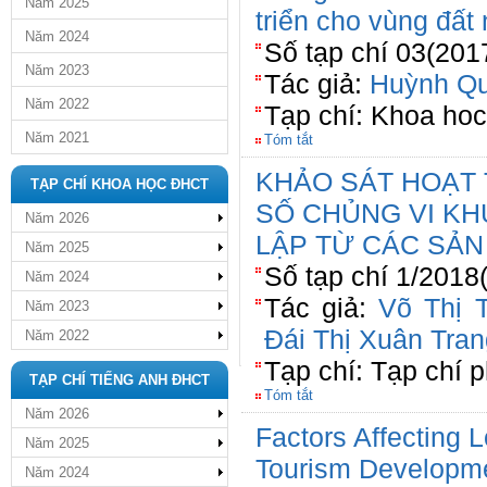
Năm 2025
triển cho vùng đất
Năm 2024
Số tạp chí 03(201
Năm 2023
Tác giả:
Huỳnh Qu
Năm 2022
Tạp chí: Khoa ho
Năm 2021
Tóm tắt
KHẢO SÁT HOẠT 
TẠP CHÍ KHOA HỌC ĐHCT
SỐ CHỦNG VI K
Năm 2026
LẬP TỪ CÁC SẢN
Năm 2025
Số tạp chí 1/2018
Năm 2024
Tác giả:
Võ Thị 
Năm 2023
Đái Thị Xuân Tran
Năm 2022
Tạp chí: Tạp chí 
TẠP CHÍ TIẾNG ANH ĐHCT
Tóm tắt
Năm 2026
Factors Affecting 
Năm 2025
Tourism Developmen
Năm 2024