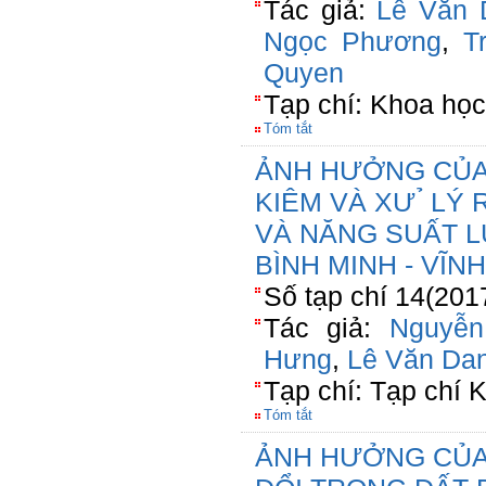
Tác giả:
Lê Văn 
Ngọc Phương
,
T
Quyen
Tạp chí: Khoa học
Tóm tắt
ẢNH HƯỞNG CỦA 
KIÊM VÀ XƯ ̉ L
VÀ NĂNG SUẤT L
BÌNH MINH - VĨN
Số tạp chí 14(201
Tác giả:
Nguyễ
Hưng
,
Lê Văn Da
Tạp chí: Tạp chí
Tóm tắt
ẢNH HƯỞNG CỦA 