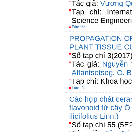
Tác giả:
Vương Q
Tạp chí: Interna
Science Engineer
Tóm tắt
PROPAGATION OF 
PLANT TISSUE C
Số tạp chí 3(2017
Tác giả:
Nguyễn 
Altantsetseg
,
O. B
Tạp chí: Khoa họ
Tóm tắt
Các hợp chất cera
flavonoid từ cây Ô
ilicifolius Linn.)
Số tạp chí 55 (5E