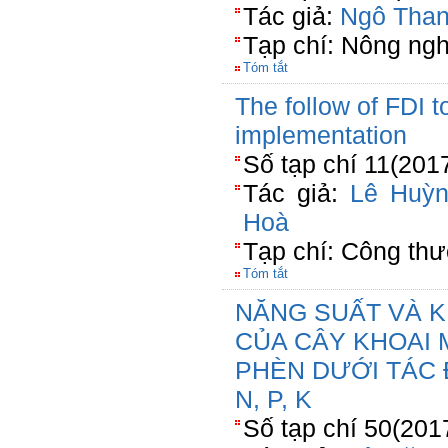
Tác giả:
Ngô Tha
Tạp chí: Nông ngh
Tóm tắt
The follow of FDI t
implementation
Số tạp chí 11(201
Tác giả:
Lê Huỳ
Hoà
Tạp chí: Công th
Tóm tắt
NĂNG SUẤT VÀ K
CỦA CÂY KHOAI 
PHÈN DƯỚI TÁC
N, P, K
Số tạp chí 50(201