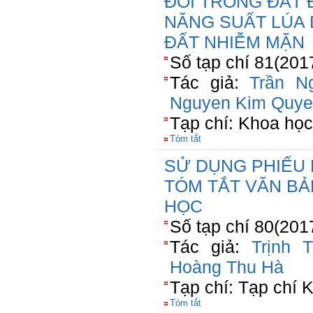
ĐỔI TRONG ĐẤT 
NĂNG SUẤT LÚA
ĐẤT NHIỄM MẶN
Số tạp chí 81(201
Tác giả:
Trần N
Nguyen Kim Quy
Tạp chí: Khoa họ
Tóm tắt
SỬ DỤNG PHIẾU 
TÓM TẮT VĂN BẢ
HỌC
Số tạp chí 80(201
Tác giả:
Trịnh 
Hoàng Thu Hà
Tạp chí: Tạp chí 
Tóm tắt