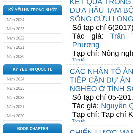
KẾT QUẢ TRỒNG
DƯA HẤU TAM BỘI
KỶ YẾU HN TRONG NƯỚC
SÔNG CỬU LON
Năm 2024
Số tạp chí 6(2017
Năm 2023
Tác giả:
Trần 
Năm 2022
Phương
Năm 2021
Tạp chí: Nông ngh
Năm 2020
Tóm tắt
KỶ YẾU HN QUỐC TẾ
CÁC NHÂN TỐ Ả
TIẾP CẬN DỰ ÁN
Năm 2024
NGHÈO Ở TỈNH 
Năm 2023
Số tạp chí 05-201
Năm 2022
Tác giả:
Nguyễn Q
Năm 2021
Tạp chí: Tạp chí 
Năm 2020
Tóm tắt
BOOK CHAPTER
CHIẾN LƯỢC MA