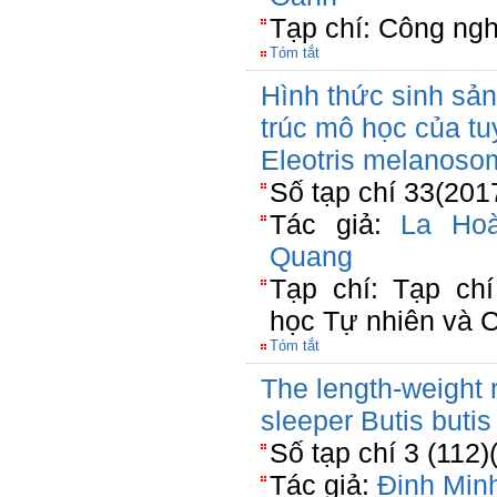
Tạp chí: Công ngh
Tóm tắt
Hình thức sinh sản
trúc mô học của tu
Eleotris melanoso
Số tạp chí 33(201
Tác giả:
La Ho
Quang
Tạp chí: Tạp c
học Tự nhiên và 
Tóm tắt
The length-weight r
sleeper Butis butis
Số tạp chí 3 (112)
Tác giả:
Đinh Min