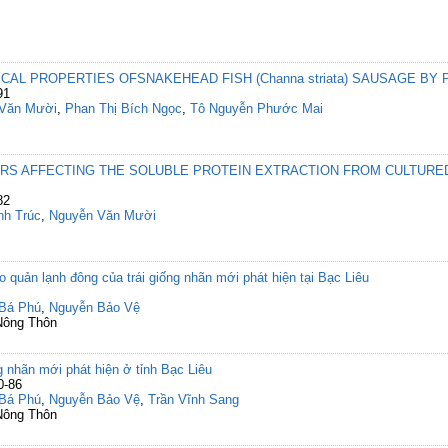
CAL PROPERTIES OFSNAKEHEAD FISH (Channa striata) SAUSAGE BY
91
Văn Mười
,
Phan Thị Bích Ngọc
,
Tô Nguyễn Phước Mai
RS AFFECTING THE SOLUBLE PROTEIN EXTRACTION FROM CULTURED
82
nh Trúc
,
Nguyễn Văn Mười
 quản lạnh đông của trái giống nhãn mới phát hiện tại Bạc Liêu
Bá Phú
,
Nguyễn Bảo Vệ
Nông Thôn
g nhãn mới phát hiện ở tỉnh Bạc Liêu
0-86
Bá Phú
,
Nguyễn Bảo Vệ
,
Trần Vĩnh Sang
Nông Thôn