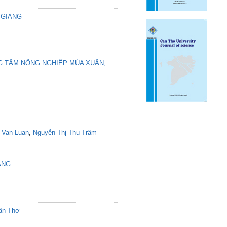
 GIANG
G TÂM NÔNG NGHIỆP MÙA XUÂN,
 Van Luan
,
Nguyễn Thị Thu Trâm
ANG
Cần Thơ