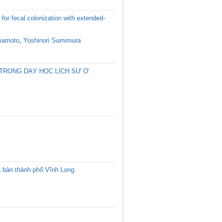
or fecal colonization with extended-
mamoto
,
Yoshinori Sumimura
 TRONG DẠY HỌC LỊCH SỬ Ở
a bàn thành phố Vĩnh Long