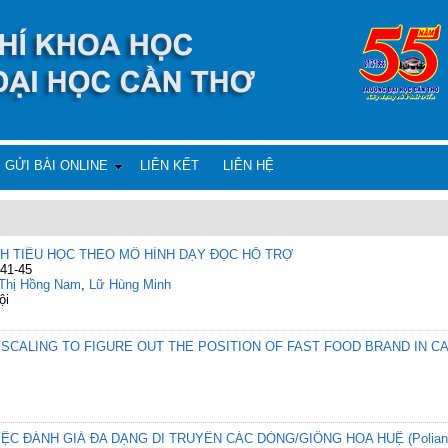
GỬI BÀI ONLINE
LIÊN KẾT
LIÊN HỆ
H TIỂU HỌC THEO MÔ HÌNH DẠY ĐỌC HỖ TRỢ
 41-45
Thị Hồng Nam
,
Lữ Hùng Minh
ội
SCALING TO FIGURE OUT THE POSITION OF FAST FOOD BRAND IN C
ỆC ĐÁNH GIÁ ĐA DẠNG DI TRUYỀN CÁC DÒNG/GIỐNG HOA HUỆ (Polianth