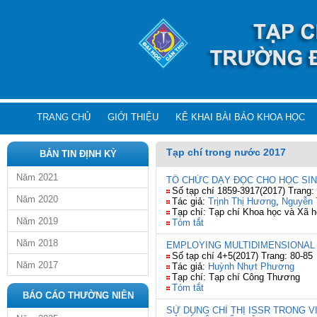
TRANG CHỦ
GIỚI THIỆU
KÊ KHAI BÀI BÁO KHOA HỌC
Tạp chí trong nước 2017
BẢN TIN ĐỊNH KỲ
Năm 2021
TỔ CHỨC DẠY ĐỌC CHO HỌC SIN
Số tạp chí 1859-3917(2017) Trang:
Năm 2020
Tác giả:
Trịnh Thị Hương
,
Nguyễn 
Tạp chí: Tạp chí Khoa học và Xã h
Năm 2019
Tóm tắt
Năm 2018
EMPLOYING MULTIDIMENSIONAL 
Số tạp chí 4+5(2017) Trang: 80-85
Năm 2017
Tác giả:
Huỳnh Nhựt Phương
Tạp chí: Tạp chí Công Thương
Tóm tắt
BÁO CÁO THƯỜNG NIÊN
SỬ DỤNG CHỈ THỊ ISSR TRONG VI