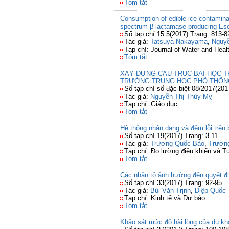
Tóm tắt
Consumption of edible ice contamina
spectrum β-lactamase-producing Esch
Số tạp chí 15.5(2017) Trang: 813-8
Tác giả:
Tatsuya Nakayama
,
Nguy
Tạp chí: Journal of Water and Heal
Tóm tắt
XÂY DỰNG CẤU TRÚC BÀI HỌC T
TRƯỜNG TRUNG HỌC PHỔ THÔN
Số tạp chí số đặc biệt 08/2017(201
Tác giả:
Nguyễn Thị Thùy Mỵ
Tạp chí: Giáo dục
Tóm tắt
Hệ thống nhận dạng và đếm lỗi trên
Số tạp chí 19(2017) Trang: 3-11
Tác giả:
Trương Quốc Bảo
,
Trươn
Tạp chí: Đo lường điều khiển và T
Tóm tắt
Các nhân tố ảnh hưởng đến quyết đị
Số tạp chí 33(2017) Trang: 92-95
Tác giả:
Bùi Văn Trịnh
,
Diệp Quốc 
Tạp chí: Kinh tế và Dự báo
Tóm tắt
Khảo sát mức độ hài lòng của du kh