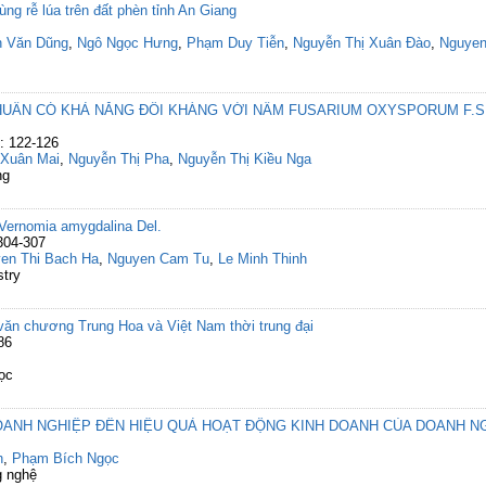
ng rễ lúa trên đất phèn tỉnh An Giang
n Văn Dũng
,
Ngô Ngọc Hưng
,
Phạm Duy Tiễn
,
Nguyễn Thị Xuân Đào
,
Nguyen
HUẨN CÓ KHẢ NĂNG ĐỐI KHÁNG VỚI NẤM FUSARIUM OXYSPORUM F.S
g: 122-126
 Xuân Mai
,
Nguyễn Thị Pha
,
Nguyễn Thị Kiều Nga
ng
 Vernomia amygdalina Del.
304-307
en Thi Bach Ha
,
Nguyen Cam Tu
,
Le Minh Thinh
stry
văn chương Trung Hoa và Việt Nam thời trung đại
86
ọc
NH NGHIỆP ĐẾN HIỆU QUẢ HOẠT ĐỘNG KINH DOANH CỦA DOANH NG
h
,
Phạm Bích Ngọc
g nghệ