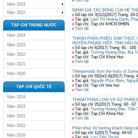
Tóm tắt
Năm 2023
ĐÁNH GIÁ TÁC ĐỘNG CỦA HỆ TH
Năm 2022
Số tạp chí 3(112)(2017) Trang: 20-
Tác giả:
Lâm Thị Hoàng Oanh
,
Phạ
Tạp chí: Tạp chí KHCN ĐHĐN
TẠP CHÍ TRONG NƯỚC
Tóm tắt
Năm 2024
THÀNH PHẦN PHIÊU SINH THỰC
HUYỆN PHỤNG HIỆP, TỈNH HẬU G
Năm 2023
Số tạp chí 6(2017) Trang: 91 - 100
Tác giả:
Trương Hoàng Đan
,
Bui T
Năm 2022
Tạp chí: Tạp Chí Khoa Học
Tóm tắt
Năm 2021
Triterpenoids from the fruits of Sonne
Năm 2020
Số tạp chí 55(5e3,4)(2017) Trang: 
Tác giả:
Nguyễn Phúc Đảm
,
Nguyễ
Tạp chí: Tạp chí hóa học
TẠP CHÍ QUỐC TẾ
Tóm tắt
Năm 2024
THÀNH PHẦN LOÀI VÀ SỰ PHÂN 
Số tạp chí 25(2017) Trang: 60 - 67
Năm 2023
Tác giả:
Trương Hoàng Đan
,
Trần 
Tạp chí: Tạp Chí Khoa Học
Năm 2022
Tóm tắt
Năm 2021
Phân khúc thị trường khách hàng cá
Số tạp chí 1(2017) Trang: 44-53
Năm 2020
Tác giả:
Lưu Tiến Thuận