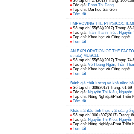
Số tạp chí 27(2017) Trang: 100-108
Tác giả:
Phan Thị Dang
Tạp chí: Đại học Sài Gòn
Tóm tắt
IIMPROVING THE PHYSICOCHEMI
Số tạp chí 55(5A)(2017) Trang: 83-
Tác giả:
Trần Thanh Trúc
,
Nguyễn 
Tạp chí: Khoa học và Công nghệ
Tóm tắt
AN EXPLORATION OF THE FACTO
striata) MUSCLE
Số tạp chí 55(5A)(2017) Trang: 74-
Tác giả:
Võ Hoàng Ngân
,
Trần Tha
Tạp chí: Khoa học và Công nghệ
Tóm tắt
Đánh giá chất lượng và khả năng bảo
Số tạp chí 309(2017) Trang: 61-69
Tác giả:
Nguyễn Thị Kiều
,
Nguyễn 
Tạp chí: Nông Nghiệp&Phát Triển 
Tóm tắt
Khảo sát đặc tính thực vật của giốn
Số tạp chí 306+307(2017) Trang: 8
Tác giả:
Nguyễn Thị Kiều
,
Nguyễn 
Tạp chí: Nông Nghiệp&Phát Triển 
Tóm tắt