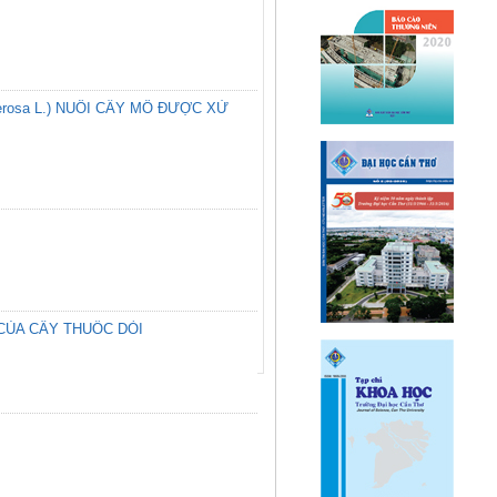
rosa L.) NUÔI CẤY MÔ ĐƯỢC XỬ
CỦA CÂY THUỐC DÒI