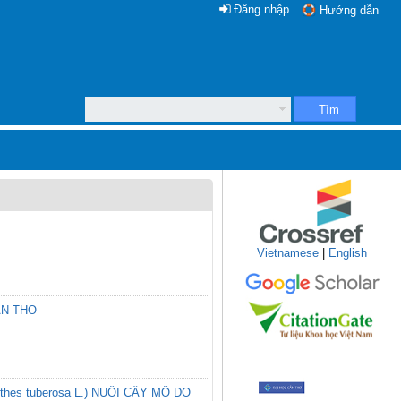
Đăng nhập
Hướng dẫn
Tìm
Vietnamese
|
English
AN THO
es tuberosa L.) NUÔI CẤY MÔ DO