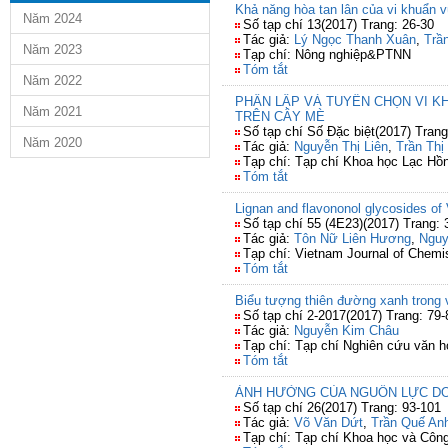
Khả năng hòa tan lân của vi khuẩn vù
Năm 2024
Số tạp chí 13(2017) Trang: 26-30
Tác giả:
Lý Ngọc Thanh Xuân
,
Trầ
Năm 2023
Tạp chí: Nông nghiệp&PTNN
Tóm tắt
Năm 2022
PHÂN LẬP VÀ TUYỂN CHỌN VI K
Năm 2021
TRÊN CÂY MÈ
Số tạp chí Số Đặc biệt(2017) Tran
Năm 2020
Tác giả:
Nguyễn Thị Liên
,
Trần Thị
Tạp chí: Tạp chí Khoa học Lạc Hồ
Tóm tắt
Lignan and flavononol glycosides of
Số tạp chí 55 (4E23)(2017) Trang: 
Tác giả:
Tôn Nữ Liên Hương
,
Nguy
Tạp chí: Vietnam Journal of Chemi
Tóm tắt
Biểu tượng thiên đường xanh trong 
Số tạp chí 2-2017(2017) Trang: 79-
Tác giả:
Nguyễn Kim Châu
Tạp chí: Tạp chí Nghiên cứu văn h
Tóm tắt
ẢNH HƯỞNG CỦA NGUỒN LỰC DOA
Số tạp chí 26(2017) Trang: 93-101
Tác giả:
Võ Văn Dứt
,
Trần Quế An
Tạp chí: Tạp chí Khoa học và Côn