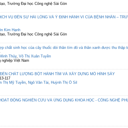
 tạo, Trường Đại học Công nghệ Sài Gòn
CH VỤ ĐẾN SỰ HÀI LÒNG VÀ Ý ĐỊNH HÀNH VI CỦA BỆNH NHÂN – TR
ên Kim Hạnh
 tạo, Trường Đại học Công nghệ Sài Gòn
 chất sinh học của cây thuốc dòi thân tím đỏ và thân xanh được thu thập tr
4
Minh Thủy
,
Võ Thị Xuân Tuyền
 nghiệp Việt Nam
ĐẾN CHẤT LƯỢNG BỘT HÀNH TÍM VÀ XÂY DỰNG MÔ HÌNH SẤY
13-117
n Thị Mỹ Tuyền
,
Ngô Văn Tài
,
Huỳnh Thị Ô Sil
HOẠT ĐỘNG NGHIÊN CỨU VÀ ỨNG DỤNG KHOA HỌC - CÔNG NGHỆ PH