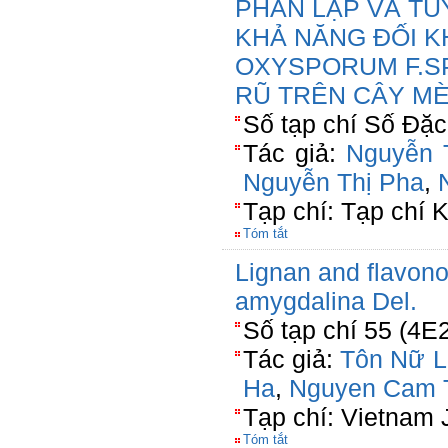
PHÂN LẬP VÀ TU
KHẢ NĂNG ĐỐI K
OXYSPORUM F.SP
RŨ TRÊN CÂY M
Số tạp chí Số Đặ
Tác giả:
Nguyễn T
Nguyễn Thị Pha
,
Tạp chí: Tạp chí 
Tóm tắt
Lignan and flavono
amygdalina Del.
Số tạp chí 55 (4E
Tác giả:
Tôn Nữ L
Ha
,
Nguyen Cam 
Tạp chí: Vietnam 
Tóm tắt