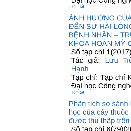
Đại học Công ngh
Tóm tắt
ẢNH HƯỞNG CỦA
ĐẾN SỰ HÀI LÒNG
BỆNH NHÂN – T
KHOA HOÀN MỸ 
Số tạp chí 1(2017
Tác giả:
Lưu Ti
Hạnh
Tạp chí: Tạp chí
Đại học Công ngh
Tóm tắt
Phân tích so sánh
học của cây thuốc 
được thu thập trên
Số tạp chí 6(79)(