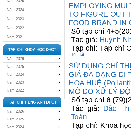
Năm 2025
EMPLOYING MUL
Năm 2024
TO FIGURE OUT 
Năm 2023
FOOD BRAND IN 
Năm 2022
Số tạp chí 4+5(20
Năm 2021
Tác giả:
Huỳnh N
Tạp chí: Tạp chí
TẠP CHÍ KHOA HỌC ĐHCT
Tóm tắt
Năm 2026
SỬ DỤNG CHỈ TH
Năm 2025
GIÁ ĐA DẠNG DI
Năm 2024
HOA HUỆ (Poliant
Năm 2023
MÔ DO XỬ LÝ ĐỘ
Năm 2022
Số tạp chí 6 (79)(
TẠP CHÍ TIẾNG ANH ĐHCT
Tác giả:
Đào Thị
Năm 2026
Toàn
Năm 2025
Tạp chí: Khoa họ
Năm 2024