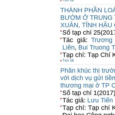
Tóm tắt
THÀNH PHẦN LOÀ
BƯỚM Ở TRUNG 
XUÂN, TỈNH HẬU
Số tạp chí 25(2017
Tác giả:
Trương
Liên
,
Bui Truong 
Tạp chí: Tạp Chí
Tóm tắt
Phân khúc thị trư
với dịch vụ gửi tiề
thương mại ở TP 
Số tạp chí 1(2017
Tác giả:
Lưu Tiến
Tạp chí: Tạp chí