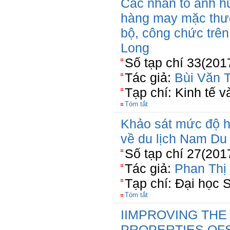
Các nhân tố ảnh h
hàng may mặc thươ
bộ, công chức trên
Long
Số tạp chí 33(201
Tác giả:
Bùi Văn T
Tạp chí: Kinh tế 
Tóm tắt
Khảo sát mức độ hà
về du lịch Nam Du
Số tạp chí 27(201
Tác giả:
Phan Thị
Tạp chí: Đại học 
Tóm tắt
IIMPROVING THE
PROPERTIES OFS