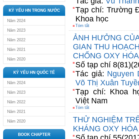
Tác giả:
Vũ Thanh
Tạp chí: Trường 
KỶ YẾU HN TRONG NƯỚC
Khoa học
Năm 2024
Tóm tắt
Năm 2023
ẢNH HƯỞNG CỦA
Năm 2022
GIAN THU HOẠC
Năm 2021
CHỐNG OXY HÓA
Năm 2020
Số tạp chí 8(81)(
Tác giả:
Nguyen 
KỶ YẾU HN QUỐC TẾ
Võ Thị Xuân Tuyề
Năm 2024
Tạp chí: Khoa h
Năm 2023
Việt Nam
Năm 2022
Tóm tắt
Năm 2021
THỬ NGHIỆM TR
Năm 2020
KHÁNG OXY HÓA 
BOOK CHAPTER
Số tạp chí 55(201