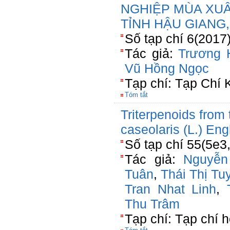
NGHIỆP MÙA XUÂ
TỈNH HẬU GIANG,
Số tạp chí 6(2017)
Tác giả:
Trương 
Vũ Hồng Ngọc
Tạp chí: Tạp Chí
Tóm tắt
Triterpenoids from 
caseolaris (L.) Eng
Số tạp chí 55(5e3
Tác giả:
Nguyễ
Tuân
,
Thái Thị Tu
Tran Nhat Linh
,
Thu Trâm
Tạp chí: Tạp chí 