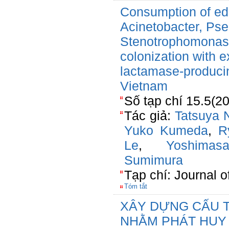
Consumption of edi
Acinetobacter, Ps
Stenotrophomonas is
colonization with 
lactamase-producin
Vietnam
Số tạp chí 15.5(2
Tác giả:
Tatsuya
Yuko Kumeda
,
R
Le
,
Yoshima
Sumimura
Tạp chí: Journal 
Tóm tắt
XÂY DỰNG CẤU T
NHẰM PHÁT HUY 