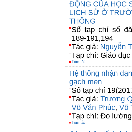
ĐỘNG CỦA HỌC 
LỊCH SỬ Ở TRƯ
THÔNG
Số tạp chí số đặ
189-191,194
Tác giả:
Nguyễn T
Tạp chí: Giáo dục
Tóm tắt
Hệ thống nhận dạng
gạch men
Số tạp chí 19(201
Tác giả:
Trương 
Võ Văn Phúc
,
Võ 
Tạp chí: Đo lường
Tóm tắt