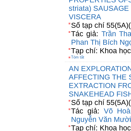
striata) SAUSAG
VISCERA
Số tạp chí 55(5A)
Tác giả:
Trần Th
Phan Thị Bích Ng
Tạp chí: Khoa họ
Tóm tắt
AN EXPLORATION
AFFECTING THE 
EXTRACTION FR
SNAKEHEAD FISH 
Số tạp chí 55(5A)
Tác giả:
Võ Hoà
Nguyễn Văn Mườ
Tạp chí: Khoa họ