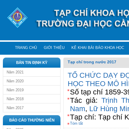
TRANG CHỦ
GIỚI THIỆU
KÊ KHAI BÀI BÁO KHOA HỌC
Tạp chí trong nước 2017
BẢN TIN ĐỊNH KỲ
Năm 2021
TỔ CHỨC DẠY ĐỌ
Năm 2020
HỌC THEO MÔ H
Năm 2019
Số tạp chí 1859-3
Tác giả:
Trịnh T
Năm 2018
Nam
,
Lữ Hùng Mi
Năm 2017
Tạp chí: Tạp chí 
BÁO CÁO THƯỜNG NIÊN
Tóm tắt