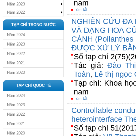
nam
Năm 2023
Tóm tắt
Năm 2022
NGHIÊN CỨU ĐA
TẠP CHÍ TRONG NƯỚC
VÀ DẠNG HOA C
Năm 2024
CÁNH (Polianthes
Năm 2023
ĐƯỢC XỬ LÝ BẰ
Năm 2022
Số tạp chí 2(75)(
Năm 2021
Tác giả:
Đào Thị
Toàn
,
Lê thị ngọc
Năm 2020
Tạp chí: Khoa họ
TẠP CHÍ QUỐC TẾ
nam
Năm 2024
Tóm tắt
Năm 2023
Controllable cond
Năm 2022
heterointerface The
Năm 2021
Số tạp chí 51(201
Năm 2020