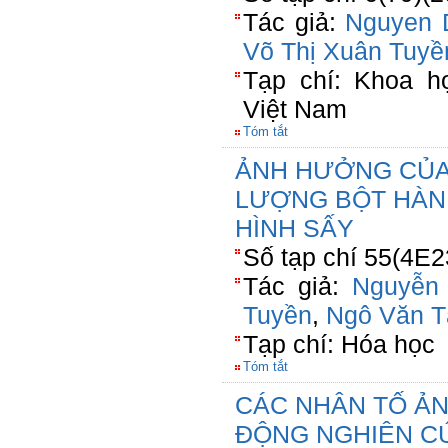
Tác giả:
Nguyen 
Võ Thị Xuân Tuyề
Tạp chí: Khoa h
Việt Nam
Tóm tắt
ẢNH HƯỞNG CỦA
LƯỢNG BỘT HÀN
HÌNH SẤY
Số tạp chí 55(4E2
Tác giả:
Nguyễn
Tuyền
,
Ngô Văn T
Tạp chí: Hóa học
Tóm tắt
CÁC NHÂN TỐ Ả
ĐỘNG NGHIÊN C