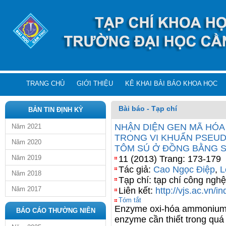
TRANG CHỦ
GIỚI THIỆU
KÊ KHAI BÀI BÁO KHOA HỌC
Bài báo - Tạp chí
BẢN TIN ĐỊNH KỲ
NHẬN DIỆN GEN MÃ HÓA
Năm 2021
TRONG VI KHUẨN PSEUD
Năm 2020
TÔM SÚ Ở ĐỒNG BẰNG 
Năm 2019
11 (2013) Trang: 173-179
Tác giả:
Cao Ngọc Điệp
,
L
Năm 2018
Tạp chí: tạp chí công nghệ
Năm 2017
Liên kết:
http://vjs.ac.vn/i
Tóm tắt
Enzyme oxi-hóa ammoniu
BÁO CÁO THƯỜNG NIÊN
enzyme cần thiết trong quá t