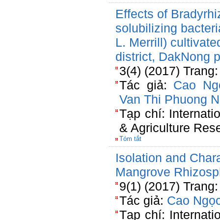
Effects of Bradyrh
solubilizing bacte
L. Merrill) cultivat
district, DakNong 
3(4) (2017) Trang:
Tác giả:
Cao Ng
Van Thi Phuong 
Tạp chí: Internati
& Agriculture Res
Tóm tắt
Isolation and Chara
Mangrove Rhizosph
9(1) (2017) Trang:
Tác giả:
Cao Ngọc
Tạp chí: Internati