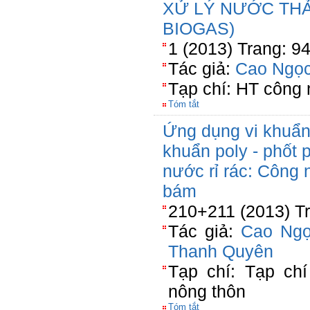
XỬ LÝ NƯỚC THẢ
BIOGAS)
1 (2013) Trang: 9
Tác giả:
Cao Ngọc
Tạp chí: HT công
Tóm tắt
Ứng dụng vi khuẩn
khuẩn poly - phốt p
nước rỉ rác: Công 
bám
210+211 (2013) Tr
Tác giả:
Cao Ngọ
Thanh Quyên
Tạp chí: Tạp chí
nông thôn
Tóm tắt