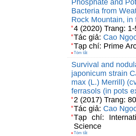
Phosphate and Pot
Bacteria from Weat
Rock Mountain, in
4 (2020) Trang: 1
Tác giả:
Cao Ngọc
Tạp chí: Prime Ar
Tóm tắt
Survival and nodul
japonicum strain 
max (L.) Merrill) (c
ferrasols (in pots 
2 (2017) Trang: 8
Tác giả:
Cao Ngọc
Tạp chí: Internat
Science
Tóm tắt