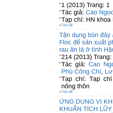
1 (2013) Trang: 1
Tác giả:
Cao Ngọc
Tạp chí: HN khoa 
Tóm tắt
Tận dụng bùn đáy a
Floc để sản xuất 
rau ăn lá ở tình H
214 (2013) Trang:
Tác giả:
Cao Ng
Phù Công Chí
,
Lư
Tạp chí: Tạp chí
nông thôn
Tóm tắt
ỨNG DỤNG VI KHU
KHUẨN TÍCH LŨ