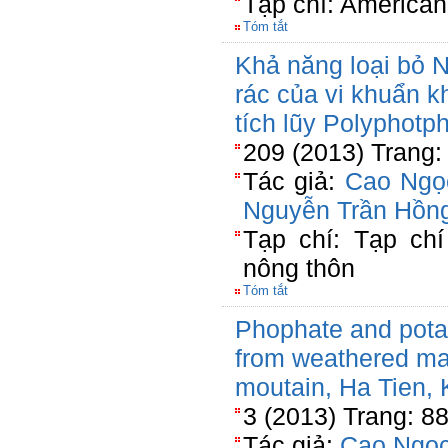
Tạp chí: American
Tóm tắt
Khả năng loại bỏ N
rác của vi khuẩn 
tích lũy Polyphotp
209 (2013) Trang:
Tác giả:
Cao Ngọ
Nguyễn Trần Hồn
Tạp chí: Tạp chí
nông thôn
Tóm tắt
Phophate and potas
from weathered mat
moutain, Ha Tien, 
3 (2013) Trang: 8
Tác giả:
Cao Ngọc