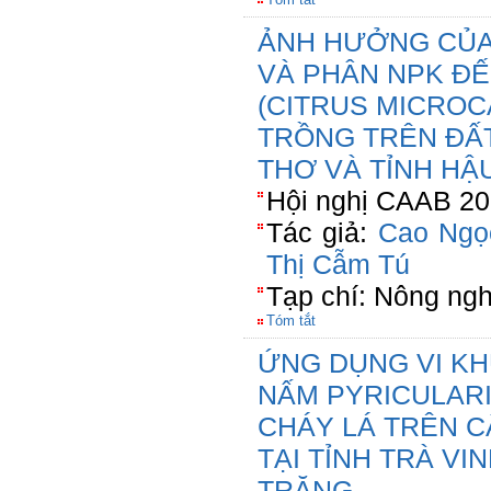
ẢNH HƯỞNG CỦA 
VÀ PHÂN NPK ĐẾ
(CITRUS MICROC
TRỒNG TRÊN ĐẤ
THƠ VÀ TỈNH HẬ
Hội nghị CAAB 20
Tác giả:
Cao Ngọ
Thị Cẫm Tú
Tạp chí: Nông ngh
Tóm tắt
ỨNG DỤNG VI KH
NẤM PYRICULAR
CHÁY LÁ TRÊN C
TẠI TỈNH TRÀ VI
TRĂNG