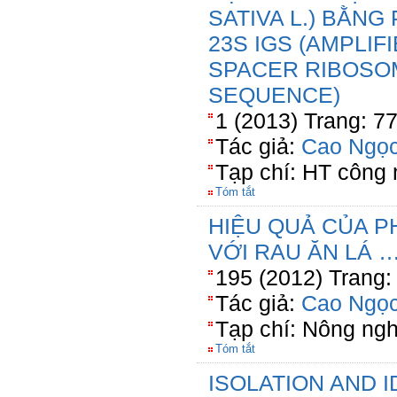
SATIVA L.) BẰN
23S IGS (AMPLIF
SPACER RIBOSO
SEQUENCE)
1 (2013) Trang: 7
Tác giả:
Cao Ngọc
Tạp chí: HT công
Tóm tắt
HIỆU QUẢ CỦA P
VỚI RAU ĂN LÁ 
195 (2012) Trang:
Tác giả:
Cao Ngọc
Tạp chí: Nông ng
Tóm tắt
ISOLATION AND I