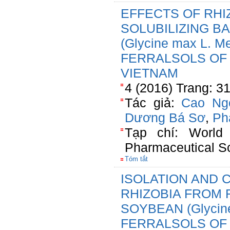
EFFECTS OF RHI
SOLUBILIZING B
(Glycine max L. M
FERRALSOLS OF
VIETNAM
4 (2016) Trang: 3
Tác giả:
Cao Ng
Dương Bá Sơ
,
Ph
Tạp chí: World
Pharmaceutical S
Tóm tắt
ISOLATION AND 
RHIZOBIA FROM
SOYBEAN (Glycine
FERRALSOLS OF