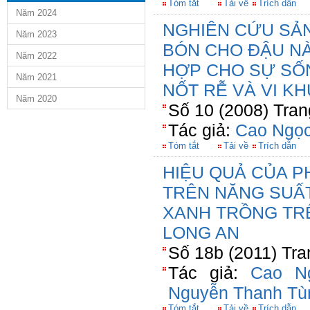
Tóm tắt
Tải về
Trích dẫn
Năm 2024
NGHIÊN CỨU SẢN
Năm 2023
BÓN CHO ĐẬU NÀ
Năm 2022
HỢP CHO SỰ SỐN
Năm 2021
NỐT RỄ VÀ VI 
Năm 2020
Số 10 (2008) Tran
Tác giả:
Cao Ngọc
Tóm tắt
Tải về
Trích dẫn
HIỆU QUẢ CỦA P
TRÊN NĂNG SUẤ
XANH TRỒNG TRÊ
LONG AN
Số 18b (2011) Tra
Tác giả:
Cao N
Nguyễn Thanh Tù
Tóm tắt
Tải về
Trích dẫn