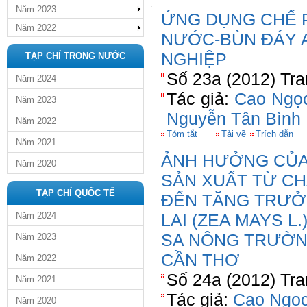
Năm 2023
ỨNG DỤNG CHẾ 
Năm 2022
NƯỚC-BÙN ĐÁY 
NGHIỆP
TẠP CHÍ TRONG NƯỚC
Số 23a (2012) Tra
Năm 2024
Tác giả:
Cao Ngọ
Năm 2023
Nguyễn Tân Bình
Năm 2022
Tóm tắt
Tải về
Trích dẫn
Năm 2021
ẢNH HƯỞNG CỦA 
Năm 2020
SẢN XUẤT TỪ CH
TẠP CHÍ QUỐC TẾ
ĐẾN TĂNG TRƯỞ
Năm 2024
LAI (ZEA MAYS L
SA NÔNG TRƯỜN
Năm 2023
CẦN THƠ
Năm 2022
Số 24a (2012) Tra
Năm 2021
Tác giả:
Cao Ngọc
Năm 2020