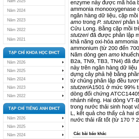
Năm 2025
enzyme này được mã hóa 
ammonia monooxygenase 
Năm 2024
ngân hàng dữ liệu, cặp mồi
Năm 2023
amo
trong
P. stutzeri
phân l
Cửu Long. Bằng cặp mồi tr
Năm 2022
stutzeri
đã được phân lập 
Năm 2021
khả năng oxi-hóa ammonia t
ammonium (từ 200 đến 70
TẠP CHÍ KHOA HỌC ĐHCT
Năm dòng gen
amo
khuếch
B2a, TN9, TB3, TN4) đã được
Năm 2026
này trên ngân hàng dữ liệ
Năm 2025
dựng cây phả hệ bằng phầ
Năm 2024
từ chủng phân lập đều tươ
stutzeri
A1501 ở mức 99% tr
Năm 2023
dòng đối chứng ATCC14405
Năm 2022
nhánh riêng. Hai dòng VT-
trong nước thải sinh hoạt v
TẠP CHÍ TIẾNG ANH ĐHCT
L, kết quả cho thấy cả hai
Năm 2026
nước thải rất tốt (từ 170 ? 
Năm 2025
Các bài báo khác
Năm 2024