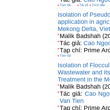
Tóm tắt
Tải về
Trích dẫn
Isolation of Pseud
application in agric
Mekong Delta, Vie
Malik Badshah (20
Tác giả:
Cao Ngọc
Tạp chí: Prime Ar
Tóm tắt
Isolation of Floccu
Wastewater and its
Treatment in the 
Malik Badshah (20
Tác giả:
Cao Ngọ
Van Tien
Tạp chí: Prime Ar