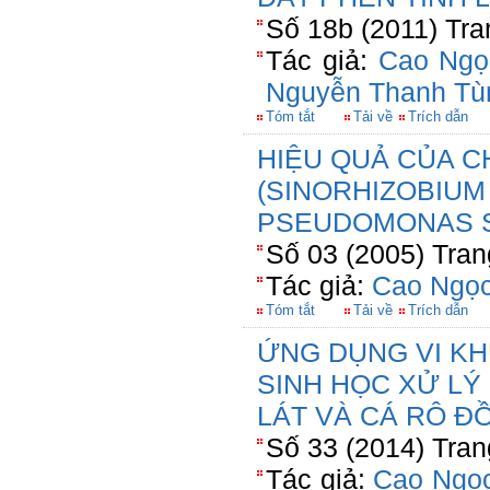
Số 18b (2011) Tra
Tác giả:
Cao Ngọ
Nguyễn Thanh Tù
Tóm tắt
Tải về
Trích dẫn
HIỆU QUẢ CỦA C
(SINORHIZOBIUM 
PSEUDOMONAS S
Số 03 (2005) Tran
Tác giả:
Cao Ngọc
Tóm tắt
Tải về
Trích dẫn
ỨNG DỤNG VI KH
SINH HỌC XỬ LÝ
LÁT VÀ CÁ RÔ Đ
Số 33 (2014) Tran
Tác giả:
Cao Ngọc