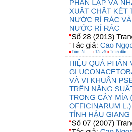
PHÂN LẬP VÀ NH
XUẤT CHẤT KẾT 
NƯỚC RỈ RÁC V
NƯỚC RỈ RÁC
Số 28 (2013) Tran
Tác giả:
Cao Ngọc
Tóm tắt
Tải về
Trích dẫn
HIỆU QUẢ PHÂN 
GLUCONACETOBA
VÀ VI KHUẨN P
TRÊN NĂNG SUẤ
TRONG CÂY MÍA
OFFICINARUM L.
TỈNH HẬU GIANG
Số 07 (2007) Tran
Tác giả:
Cao Ngọc