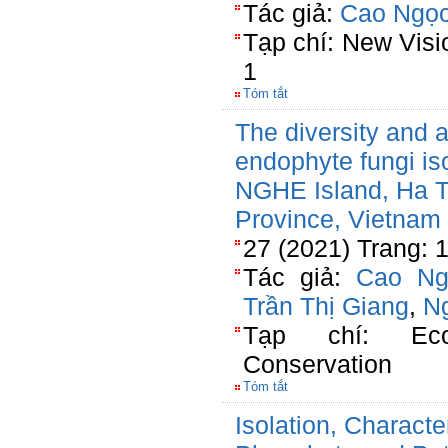
Tác giả:
Cao Ngọc
Tạp chí: New Visio
1
Tóm tắt
The diversity and an
endophyte fungi is
NGHE Island, Ha T
Province, Vietnam
27 (2021) Trang: 
Tác giả:
Cao Ng
Trần Thị Giang
,
Ng
Tạp chí: Eco
Conservation
Tóm tắt
Isolation, Character