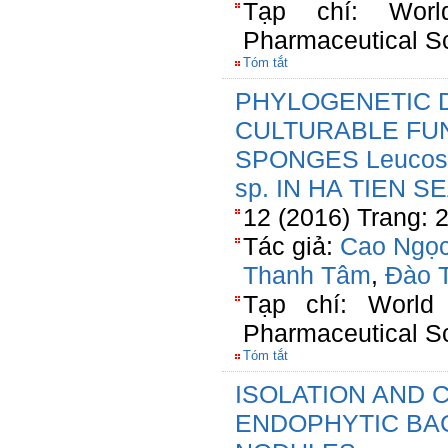
Tạp chí: Wor
Pharmaceutical S
Tóm tắt
PHYLOGENETIC D
CULTURABLE FUN
SPONGES Leucosol
sp. IN HA TIEN S
12 (2016) Trang: 
Tác giả:
Cao Ngọc
Thanh Tâm
,
Đào 
Tạp chí: World
Pharmaceutical S
Tóm tắt
ISOLATION AND 
ENDOPHYTIC BA