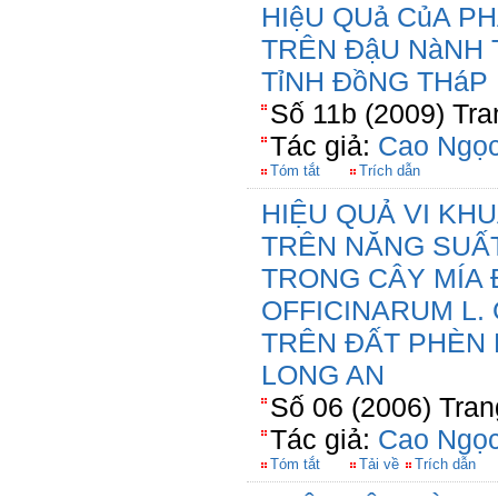
HIệU QUả CủA P
TRÊN ĐậU NàNH 
TỉNH ĐồNG THáP
Số 11b (2009) Tra
Tác giả:
Cao Ngọc
Tóm tắt
Trích dẫn
HIỆU QUẢ VI KH
TRÊN NĂNG SUẤ
TRONG CÂY MÍA
OFFICINARUM L.
TRÊN ĐẤT PHÈN 
LONG AN
Số 06 (2006) Tran
Tác giả:
Cao Ngọc
Tóm tắt
Tải về
Trích dẫn