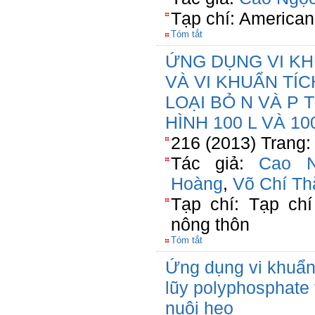
Tạp chí: American
Tóm tắt
ỨNG DỤNG VI K
VÀ VI KHUẨN TÍ
LOẠI BỎ N VÀ P
HÌNH 100 L VÀ 10
216 (2013) Trang:
Tác giả:
Cao N
Hoàng
,
Võ Chí Th
Tạp chí: Tạp chí
nông thôn
Tóm tắt
Ứng dụng vi khuẩn l
lũy polyphosphate 
nuôi heo