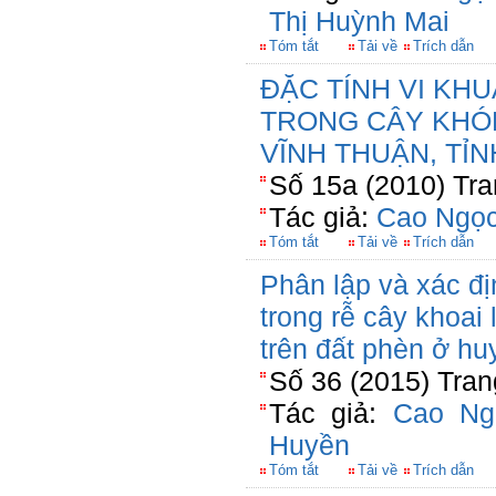
Thị Huỳnh Mai
Tóm tắt
Tải về
Trích dẫn
ĐẶC TÍNH VI KHU
TRONG CÂY KHÓ
VĨNH THUẬN, TỈN
Số 15a (2010) Tra
Tác giả:
Cao Ngọc
Tóm tắt
Tải về
Trích dẫn
Phân lập và xác đị
trong rễ cây khoai
trên đất phèn ở hu
Số 36 (2015) Tran
Tác giả:
Cao Ng
Huyền
Tóm tắt
Tải về
Trích dẫn