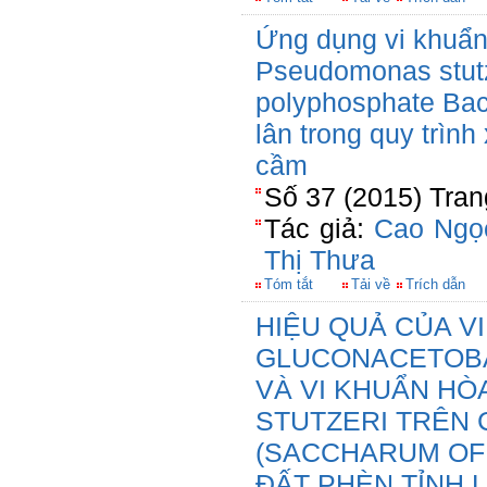
Ứng dụng vi khuẩn
Pseudomonas stutze
polyphosphate Baci
lân trong quy trình
cầm
Số 37 (2015) Tran
Tác giả:
Cao Ngọ
Thị Thưa
Tóm tắt
Tải về
Trích dẫn
HIỆU QUẢ CỦA V
GLUCONACETOBA
VÀ VI KHUẨN H
STUTZERI TRÊN
(SACCHARUM OFF
ĐẤT PHÈN TỈNH 