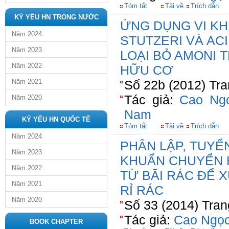
Tóm tắt
Tải về
Trích dẫn
KỶ YẾU HN TRONG NƯỚC
ỨNG DỤNG VI K
Năm 2024
STUTZERI VÀ AC
Năm 2023
LOẠI BỎ AMONI 
Năm 2022
HỮU CƠ
Năm 2021
Số 22b (2012) Tra
Tác giả:
Cao Ng
Năm 2020
Nam
KỶ YẾU HN QUỐC TẾ
Tóm tắt
Tải về
Trích dẫn
Năm 2024
PHÂN LẬP, TUYỂ
Năm 2023
KHUẨN CHUYỂN 
Năm 2022
TỪ BÃI RÁC ĐỂ 
Năm 2021
RỈ RÁC
Năm 2020
Số 33 (2014) Tran
Tác giả:
Cao Ngọc
BOOK CHAPTER