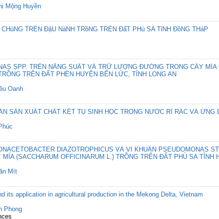
hị Mộng Huyền
A CHủNG TRÊN ĐậU NàNH TRồNG TRÊN ĐấT PHù SA TỉNH ĐồNG THáP
NAS SPP. TRÊN NĂNG SUẤT VÀ TRỮ LƯỢNG ĐƯỜNG TRONG CÂY MÍ
 TRỒNG TRÊN ĐẤT PHÈN HUYỆN BẾN LỨC, TỈNH LONG AN
iều Oanh
UẨN SẢN XUẤT CHẤT KẾT TỤ SINH HỌC TRONG NƯỚC RỈ RÁC VÀ ỨNG
Phúc
CONACETOBACTER DIAZOTROPHICUS VÀ VI KHUẨN PSEUDOMONAS ST
ÍA (SACCHARUM OFFICINARUM L.) TRỒNG TRÊN ĐẤT PHÙ SA TỈNH 
ăn Mít
d its application in agricultural production in the Mekong Delta, Vietnam
h Phong
nces