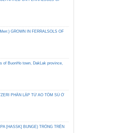
Merr.) GROWN IN FERRALSOLS OF
sols of BuonHo town, DakLak province,
ZERI PHÂN LẬP TỪ AO TÔM SÚ Ở
RPA [HASSK] BUNGE) TRỒNG TRÊN