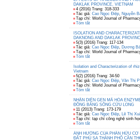
DAKLAK PROVINCE, VIETNAM
4 (2016) Trang: 318-333
Tác giả:
Cao Ngọc Điệp
,
Nguyễn B
Tạp chí: World Journal of Pharma
Tóm tắt
ISOLATION AND CHARACTERIZATI
DAKNONG AND DAKLAK PROVINC
5(3) (2016) Trang: 117-134
Tác giả:
Cao Ngọc Điệp
,
Dương B
Tạp chí: World Journal of Pharma
Tóm tắt
Isolation and Characterization of rh
Vietnam
5(2) (2016) Trang: 34-50
Tác giả:
Cao Ngọc Điệp
,
Văn Thị 
Tạp chí: World Journal of Pharma
Tóm tắt
NHẬN DIỆN GEN MÃ HÓA ENZYM
ĐỒNG BẰNG SÔNG CỬU LONG
11 (2013) Trang: 173-179
Tác giả:
Cao Ngọc Điệp
,
Lê Thị X
Tạp chí: tạp chí công nghệ sinh họ
Tóm tắt
ẢNH HƯỞNG CỦA PHÂN HỮU CƠ -
ĐẤT PHÙ SA THÀNH PHỐ CẦN TH