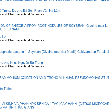
á Trung
,
Dương Bá Sơ
,
Phan Văn Hà Lâm
cy and Pharmaceutical Sciences
ON OF RHIZOBIA FROM ROOT NODULES OF SOYBEAN (Glycine max L. 
E, VIETNAM
á Sơ
cy and Pharmaceutical Sciences
izospheric bacteria in Soybean (Glycine max (L.) Merrill) Cultivated on Ferral
Phương Như
,
Nguyễn Bá Trung
cy and Pharmaceutical Sciences
E AMMONIUM OXIDATION AMO TRONG VI KHUẨN PSEUDOMONAS STUT
uân Thắm
c
 VI SINH VÀ PHÂN NPK ĐẾN CÂY TẮC [CÂY HẠNH] (CITRUS MICROCA
Ơ VÀ TỈNH HẬU GIANG