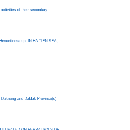
activities of their secondary
actinosa sp. IN HA TIEN SEA,
) in Daknong and Daklak Province(s)
 CULTIVATED ON FERRALSOLS OF