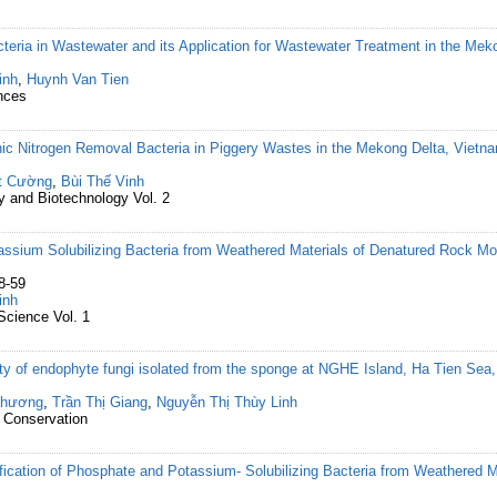
cteria in Wastewater and its Application for Wastewater Treatment in the Me
inh
,
Huynh Van Tien
nces
phic Nitrogen Removal Bacteria in Piggery Wastes in the Mekong Delta, Vietn
t Cường
,
Bùi Thế Vinh
gy and Biotechnology Vol. 2
assium Solubilizing Bacteria from Weathered Materials of Denatured Rock Mo
8-59
inh
Science Vol. 1
vity of endophyte fungi isolated from the sponge at NGHE Island, Ha Tien Se
Phương
,
Trần Thị Giang
,
Nguyễn Thị Thùy Linh
 Conservation
tification of Phosphate and Potassium- Solubilizing Bacteria from Weathered M