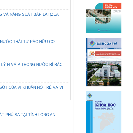
 VÀ NĂNG SUẤT BẮP LAI (ZEA
 NƯỚC THẢI TỪ RÁC HỮU CƠ
 LÝ N VÀ P TRONG NƯỚC RỈ RÁC
ÓT CỦA VI KHUẨN NỐT RỄ VÀ VI
T PHÙ SA TẠI TỈNH LONG AN