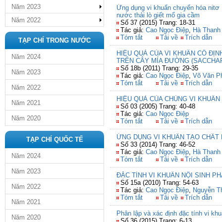
Năm 2023
Ứng dụng vi khuẩn chuyển hóa nitơ Ps
nước thải lò giết mổ gia cầm
Năm 2022
Số 37 (2015) Trang: 18-31
Tác giả:
Cao Ngọc Điệp
,
Hà Thanh
Tóm tắt
Tải về
Trích dẫn
TẠP CHÍ TRONG NƯỚC
HIỆU QUẢ CỦA VI KHUẨN CỐ Đ
Năm 2024
TRÊN CÂY MÍA ĐƯỜNG (SACCHAR
Số 18b (2011) Trang: 29-35
Năm 2023
Tác giả:
Cao Ngọc Điệp
,
Võ Văn P
Tóm tắt
Tải về
Trích dẫn
Năm 2022
HIỆU QUẢ CỦA CHỦNG VI KHUẨN
Năm 2021
Số 03 (2005) Trang: 40-48
Tác giả:
Cao Ngọc Điệp
Năm 2020
Tóm tắt
Tải về
Trích dẫn
ỨNG DỤNG VI KHUẨN TẠO CHẤT 
TẠP CHÍ QUỐC TẾ
Số 33 (2014) Trang: 46-52
Tác giả:
Cao Ngọc Điệp
,
Hà Thanh
Năm 2024
Tóm tắt
Tải về
Trích dẫn
Năm 2023
ĐẶC TÍNH VI KHUẨN NỘI SINH P
Số 15a (2010) Trang: 54-63
Năm 2022
Tác giả:
Cao Ngọc Điệp
,
Nguyễn T
Tóm tắt
Tải về
Trích dẫn
Năm 2021
Phân lập và xác định đặc tính vi khu
Năm 2020
Số 36 (2015) Trang: 6-13