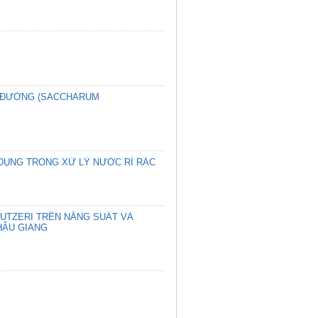
A ĐƯỜNG (SACCHARUM
 DỤNG TRONG XỬ LÝ NƯỚC RỈ RÁC
UTZERI TRÊN NĂNG SUẤT VÀ
HẬU GIANG