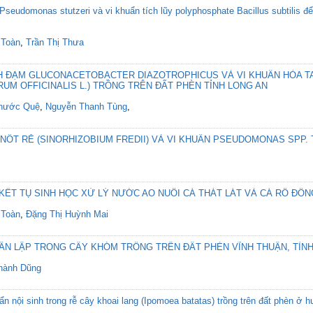
eudomonas stutzeri và vi khuẩn tích lũy polyphosphate Bacillus subtilis để l
 Toàn
,
Trần Thị Thưa
ỊNH ĐẠM GLUCONACETOBACTER DIAZOTROPHICUS VÀ VI KHUẨN HÒA 
UM OFFICINALIS L.) TRỒNG TRÊN ĐẤT PHÈN TỈNH LONG AN
hước Quệ
,
Nguyễn Thanh Tùng
,
 NỐT RỄ (SINORHIZOBIUM FREDII) VÀ VI KHUẨN PSEUDOMONAS SPP.
KẾT TỤ SINH HỌC XỬ LÝ NƯỚC AO NUÔI CÁ THÁT LÁT VÀ CÁ RÔ ĐỒN
 Toàn
,
Đặng Thị Huỳnh Mai
HÂN LẬP TRONG CÂY KHÓM TRỒNG TRÊN ĐẤT PHÈN VĨNH THUẬN, TỈNH
hành Dũng
ẩn nội sinh trong rễ cây khoai lang (Ipomoea batatas) trồng trên đất phèn ở 