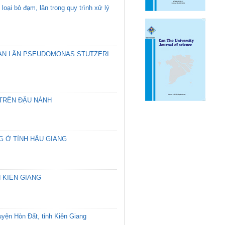
oại bỏ đạm, lân trong quy trình xử lý
TAN LÂN PSEUDOMONAS STUTZERI
 TRÊN ĐẬU NÀNH
G Ở TỈNH HẬU GIANG
 KIÊN GIANG
huyện Hòn Đất, tỉnh Kiên Giang