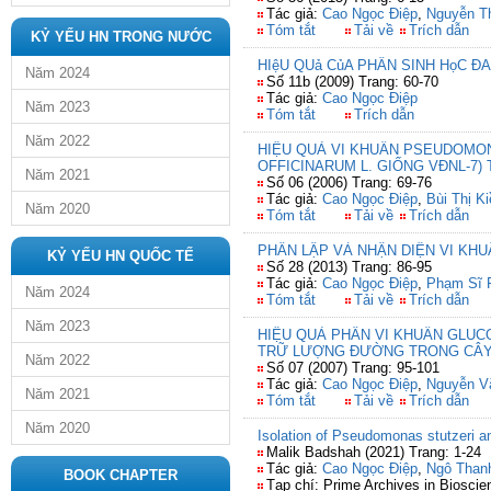
Tác giả:
Cao Ngọc Điệp
,
Nguyễn T
Tóm tắt
Tải về
Trích dẫn
KỶ YẾU HN TRONG NƯỚC
HIệU QUả CủA PHÂN SINH HọC Đ
Năm 2024
Số 11b (2009) Trang: 60-70
Tác giả:
Cao Ngọc Điệp
Năm 2023
Tóm tắt
Trích dẫn
Năm 2022
HIỆU QUẢ VI KHUẨN PSEUDOMO
OFFICINARUM L. GIỐNG VĐNL-7)
Năm 2021
Số 06 (2006) Trang: 69-76
Tác giả:
Cao Ngọc Điệp
,
Bùi Thị K
Năm 2020
Tóm tắt
Tải về
Trích dẫn
PHÂN LẬP VÀ NHẬN DIỆN VI KH
KỶ YẾU HN QUỐC TẾ
Số 28 (2013) Trang: 86-95
Tác giả:
Cao Ngọc Điệp
,
Phạm Sĩ 
Năm 2024
Tóm tắt
Tải về
Trích dẫn
Năm 2023
HIỆU QUẢ PHÂN VI KHUẨN GLU
TRỮ LƯỢNG ĐƯỜNG TRONG CÂY M
Năm 2022
Số 07 (2007) Trang: 95-101
Tác giả:
Cao Ngọc Điệp
,
Nguyễn V
Năm 2021
Tóm tắt
Tải về
Trích dẫn
Năm 2020
Isolation of Pseudomonas stutzeri an
Malik Badshah (2021) Trang: 1-24
Tác giả:
Cao Ngọc Điệp
,
Ngô Than
BOOK CHAPTER
Tạp chí: Prime Archives in Bioscie