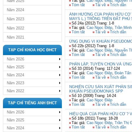
Tác giả:
Cao Ngọc Điệp
,
Nguyễn T
Năm 2025
Tóm tắt
Tải về
Trích dẫn
Năm 2024
ẢNH HƯỞNG CỦA PHÂN HỮU CƠ V
MAYS L.) TRỒNG TRÊN ĐẤT PHÙ
Năm 2023
Số 24a (2012) Trang: 1-8
Tác giả:
Cao Ngọc Điệp
,
Trần Minh
Năm 2022
Tóm tắt
Tải về
Trích dẫn
Năm 2021
ỨNG DỤNG VI KHUẨN PSEUDOMO
Số 22b (2012) Trang: 1-8
TẠP CHÍ KHOA HỌC ĐHCT
Tác giả:
Cao Ngọc Điệp
,
Nguyễn T
Tóm tắt
Tải về
Trích dẫn
Năm 2026
PHÂN LẬP, TUYỂN CHỌN VÀ ỨNG
Năm 2025
Số 33 (2014) Trang: 117-124
Tác giả:
Cao Ngọc Điệp
,
Đoàn Tấn
Năm 2024
Tóm tắt
Tải về
Trích dẫn
Năm 2023
NGHIÊN CỨU SẢN XUẤT PHÂN SI
Năm 2022
KHUẨN PSEUDOMONAS SPP
Số 10 (2008) Trang: 14-24
Tác giả:
Cao Ngọc Điệp
TẠP CHÍ TIẾNG ANH ĐHCT
Tóm tắt
Tải về
Trích dẫn
Năm 2026
HIỆU QUẢ CỦA PHÂN HỮU CƠ ? 
Số 18b (2011) Trang: 18-28
Năm 2025
Tác giả:
Cao Ngọc Điệp
,
Trần Thị 
Tóm tắt
Tải về
Trích dẫn
Năm 2024