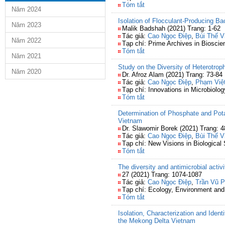
Tóm tắt
Năm 2024
Isolation of Flocculant-Producing Ba
Năm 2023
Malik Badshah (2021) Trang: 1-62
Tác giả:
Cao Ngọc Điệp
,
Bùi Thế V
Năm 2022
Tạp chí: Prime Archives in Bioscie
Tóm tắt
Năm 2021
Study on the Diversity of Heterotro
Năm 2020
Dr. Afroz Alam (2021) Trang: 73-84
Tác giả:
Cao Ngọc Điệp
,
Phạm Việ
Tạp chí: Innovations in Microbiolo
Tóm tắt
Determination of Phosphate and Pot
Vietnam
Dr. Slawomir Borek (2021) Trang: 4
Tác giả:
Cao Ngọc Điệp
,
Bùi Thế V
Tạp chí: New Visions in Biological 
Tóm tắt
The diversity and antimicrobial acti
27 (2021) Trang: 1074-1087
Tác giả:
Cao Ngọc Điệp
,
Trần Vũ 
Tạp chí: Ecology, Environment and
Tóm tắt
Isolation, Characterization and Iden
the Mekong Delta Vietnam