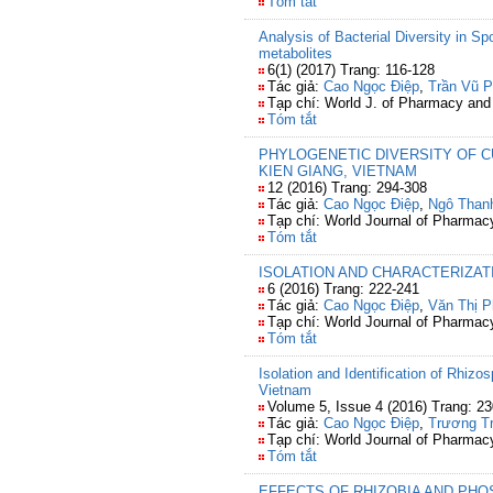
Tóm tắt
Analysis of Bacterial Diversity in S
metabolites
6(1) (2017) Trang: 116-128
Tác giả:
Cao Ngọc Điệp
,
Trần Vũ 
Tạp chí: World J. of Pharmacy an
Tóm tắt
PHYLOGENETIC DIVERSITY OF CUL
KIEN GIANG, VIETNAM
12 (2016) Trang: 294-308
Tác giả:
Cao Ngọc Điệp
,
Ngô Than
Tạp chí: World Journal of Pharma
Tóm tắt
ISOLATION AND CHARACTERIZAT
6 (2016) Trang: 222-241
Tác giả:
Cao Ngọc Điệp
,
Văn Thị 
Tạp chí: World Journal of Pharma
Tóm tắt
Isolation and Identification of Rhizo
Vietnam
Volume 5, Issue 4 (2016) Trang: 2
Tác giả:
Cao Ngọc Điệp
,
Trương T
Tạp chí: World Journal of Pharma
Tóm tắt
EFFECTS OF RHIZOBIA AND PHOS