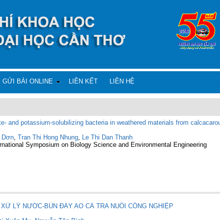
GỬI BÀI ONLINE
LIÊN KẾT
LIÊN HỆ
hate- and potassium-solubilizing bacteria in weathered materials from calcaca
ị Dơn
,
Tran Thi Hong Nhung
,
Le Thi Dan Thanh
ternational Symposium on Biology Science and Environmental Engineering
XỬ LÝ NƯỚC-BÙN ĐÁY AO CÁ TRA NUÔI CÔNG NGHIỆP