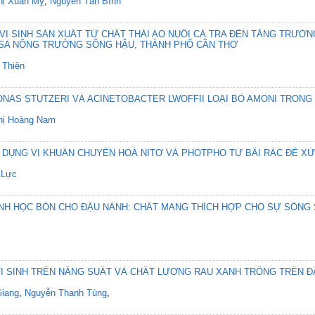
hị Xuân Mỵ
,
Nguyễn Tân Bình
I SINH SẢN XUẤT TỪ CHẤT THẢI AO NUÔI CÁ TRA ĐẾN TĂNG TRƯỞNG
 SA NÔNG TRƯỜNG SÔNG HẬU, THÀNH PHỐ CẦN THƠ
 Thiện
NAS STUTZERI VÀ ACINETOBACTER LWOFFII LOẠI BỎ AMONI TRONG
hị Hoàng Nam
 DỤNG VI KHUẨN CHUYỂN HOÁ NITƠ VÀ PHOTPHO TỪ BÃI RÁC ĐỂ XỬ
 Lực
NH HỌC BÓN CHO ĐẬU NÀNH: CHẤT MANG THÍCH HỢP CHO SỰ SỐNG S
VI SINH TRÊN NĂNG SUẤT VÀ CHẤT LƯỢNG RAU XANH TRỒNG TRÊN ĐẤ
Giang
,
Nguyễn Thanh Tùng
,