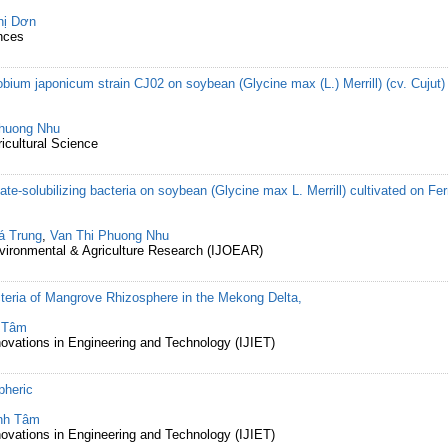
hị Dơn
nces
bium japonicum strain CJ02 on soybean (Glycine max (L.) Merrill) (cv. Cujut) c
Phuong Nhu
ricultural Science
te-solubilizing bacteria on soybean (Glycine max L. Merrill) cultivated on Fer
á Trung
,
Van Thi Phuong Nhu
Environmental & Agriculture Research (IJOEAR)
acteria of Mangrove Rhizosphere in the Mekong Delta,
 Tâm
nnovations in Engineering and Technology (IJIET)
pheric
nh Tâm
nnovations in Engineering and Technology (IJIET)