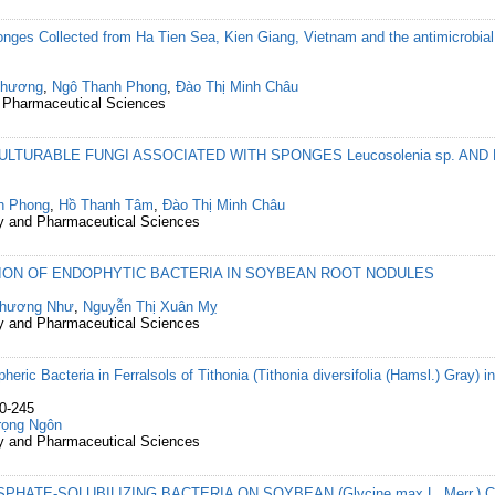
ponges Collected from Ha Tien Sea, Kien Giang, Vietnam and the antimicrobial 
Phương
,
Ngô Thanh Phong
,
Đào Thị Minh Châu
d Pharmaceutical Sciences
TURABLE FUNGI ASSOCIATED WITH SPONGES Leucosolenia sp. AND Hex
h Phong
,
Hồ Thanh Tâm
,
Đào Thị Minh Châu
cy and Pharmaceutical Sciences
ION OF ENDOPHYTIC BACTERIA IN SOYBEAN ROOT NODULES
Phương Như
,
Nguyễn Thị Xuân Mỵ
cy and Pharmaceutical Sciences
spheric Bacteria in Ferralsols of Tithonia (Tithonia diversifolia (Hamsl.) Gray
30-245
rọng Ngôn
cy and Pharmaceutical Sciences
PHATE-SOLUBILIZING BACTERIA ON SOYBEAN (Glycine max L. Merr.)