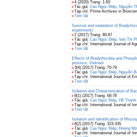
4 (2020) Trang: 1-50
Tác giả:
Cao Ngọc Điệp
,
Nguyễn T
Tạp chí: Prime Archives in Bioscie
Tóm tắt
Survival and nodulation of Bradyrhizo
experiment)
2 (2017) Trang: 80-87
Tác giả:
Cao Ngọc Điệp
,
Van Thi 
Tạp chí: International Journal of Ag
Tóm tắt
Effects of Bradyrhizobia and Phospha
province, Vietnam
3(4) (2017) Trang: 70-79
Tác giả:
Cao Ngọc Điệp
,
Nguyễn B
Tạp chí: International Journal of 
Tóm tắt
Isolation and Characterization of B
9(1) (2017) Trang: 68-78
Tác giả:
Cao Ngọc Điệp
,
Hồ Thanh
Tạp chí: International Journal of I
Tóm tắt
Isolation and Identification of Rhizos
8(2) (2017) Trang: 323-335
Tác giả:
Cao Ngọc Điệp
,
Hoàng Mi
Tạp chí: International Journal of I