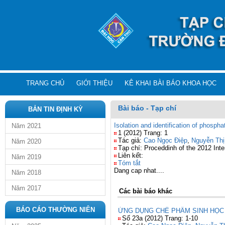
TRANG CHỦ
GIỚI THIỆU
KÊ KHAI BÀI BÁO KHOA HỌC
Bài báo - Tạp chí
BẢN TIN ĐỊNH KỲ
Isolation and identification of phosp
Năm 2021
1 (2012) Trang: 1
Tác giả:
Cao Ngọc Điệp
,
Nguyễn Th
Năm 2020
Tạp chí: Proceddinh of the 2012 In
Liên kết:
Năm 2019
Tóm tắt
Dang cap nhat....
Năm 2018
Năm 2017
Các bài báo khác
BÁO CÁO THƯỜNG NIÊN
ỨNG DỤNG CHẾ PHẨM SINH HỌC 
Số 23a (2012) Trang: 1-10