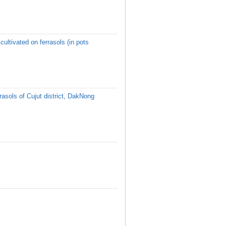
ultivated on ferrasols (in pots
rasols of Cujut district, DakNong