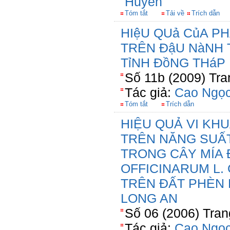
Huyền
Tóm tắt
Tải về
Trích dẫn
HIệU QUả CủA P
TRÊN ĐậU NàNH 
TỉNH ĐồNG THáP
Số 11b (2009) Tra
Tác giả:
Cao Ngọc
Tóm tắt
Trích dẫn
HIỆU QUẢ VI KH
TRÊN NĂNG SUẤ
TRONG CÂY MÍA
OFFICINARUM L.
TRÊN ĐẤT PHÈN 
LONG AN
Số 06 (2006) Tran
Tác giả:
Cao Ngọc