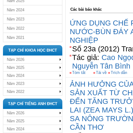
Năm 2025
Các bài báo khác
Năm 2024
Năm 2023
ỨNG DỤNG CHẾ 
Năm 2022
NƯỚC-BÙN ĐÁY 
Năm 2021
NGHIỆP
Số 23a (2012) Tra
TẠP CHÍ KHOA HỌC ĐHCT
Tác giả:
Cao Ngọ
Năm 2026
Nguyễn Tân Bình
Năm 2025
Tóm tắt
Tải về
Trích dẫn
Năm 2024
ẢNH HƯỞNG CỦA 
Năm 2023
SẢN XUẤT TỪ CH
Năm 2022
ĐẾN TĂNG TRƯỞ
TẠP CHÍ TIẾNG ANH ĐHCT
LAI (ZEA MAYS L
Năm 2026
SA NÔNG TRƯỜN
Năm 2025
CẦN THƠ
Năm 2024