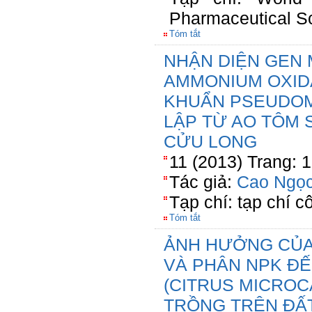
Pharmaceutical S
Tóm tắt
NHẬN DIỆN GEN
AMMONIUM OXID
KHUẨN PSEUDOM
LẬP TỪ AO TÔM
CỬU LONG
11 (2013) Trang: 
Tác giả:
Cao Ngọc
Tạp chí: tạp chí 
Tóm tắt
ẢNH HƯỞNG CỦA 
VÀ PHÂN NPK ĐẾ
(CITRUS MICROC
TRỒNG TRÊN ĐẤ