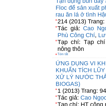
Tận dụng bùn đáy a
Floc để sản xuất 
rau ăn lá ở tình H
214 (2013) Trang:
Tác giả:
Cao Ng
Phù Công Chí
,
Lư
Tạp chí: Tạp chí
nông thôn
Tóm tắt
ỨNG DỤNG VI KHU
KHUẨN TÍCH LŨ
XỬ LÝ NƯỚC THẢ
BIOGAS)
1 (2013) Trang: 9
Tác giả:
Cao Ngọc
Tạp chí: HT công