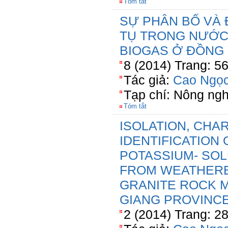
Tóm tắt
SỰ PHÂN BỐ VÀ 
TỤ TRONG NƯỚC 
BIOGAS Ở ĐỒNG
8 (2014) Trang: 5
Tác giả:
Cao Ngọc
Tạp chí: Nông ngh
Tóm tắt
ISOLATION, CHA
IDENTIFICATION
POTASSIUM- SOL
FROM WEATHERE
GRANITE ROCK M
GIANG PROVINCE
2 (2014) Trang: 2