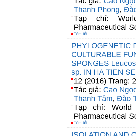
Tác giả:
Cao Ngọc
Thanh Phong
,
Đào
Tạp chí: Wor
Pharmaceutical S
Tóm tắt
PHYLOGENETIC D
CULTURABLE FUN
SPONGES Leucosol
sp. IN HA TIEN S
12 (2016) Trang: 
Tác giả:
Cao Ngọc
Thanh Tâm
,
Đào 
Tạp chí: World
Pharmaceutical S
Tóm tắt
ISOLATION AND 