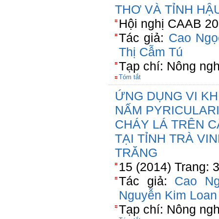
THƠ VÀ TỈNH HẬ
Hội nghị CAAB 20
Tác giả:
Cao Ngọ
Thị Cẫm Tú
Tạp chí: Nông ngh
Tóm tắt
ỨNG DỤNG VI KH
NẤM PYRICULAR
CHÁY LÁ TRÊN C
TẠI TỈNH TRÀ VI
TRĂNG
15 (2014) Trang: 
Tác giả:
Cao Ng
Nguyễn Kim Loan
Tạp chí: Nông ngh