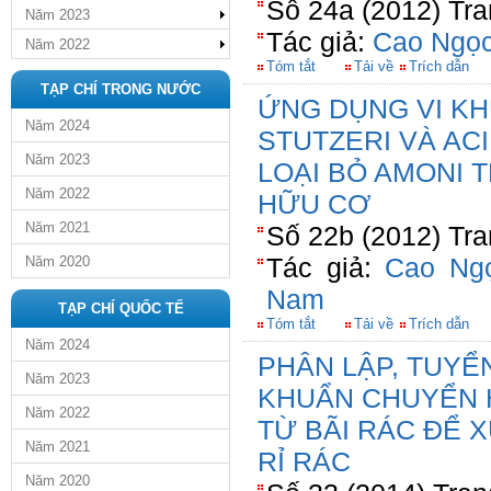
Số 24a (2012) Tra
Năm 2023
Tác giả:
Cao Ngọc
Năm 2022
Tóm tắt
Tải về
Trích dẫn
TẠP CHÍ TRONG NƯỚC
ỨNG DỤNG VI K
Năm 2024
STUTZERI VÀ AC
Năm 2023
LOẠI BỎ AMONI 
Năm 2022
HỮU CƠ
Năm 2021
Số 22b (2012) Tra
Tác giả:
Cao Ng
Năm 2020
Nam
TẠP CHÍ QUỐC TẾ
Tóm tắt
Tải về
Trích dẫn
Năm 2024
PHÂN LẬP, TUYỂ
Năm 2023
KHUẨN CHUYỂN 
Năm 2022
TỪ BÃI RÁC ĐỂ 
Năm 2021
RỈ RÁC
Năm 2020