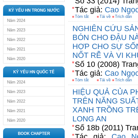
Số 33 (2014) Tran
Tác giả:
Cao Ngọc
KỶ YẾU HN TRONG NƯỚC
Tóm tắt
Tải về
Trích dẫn
Năm 2024
NGHIÊN CỨU SẢN
Năm 2023
BÓN CHO ĐẬU NÀ
Năm 2022
HỢP CHO SỰ SỐN
Năm 2021
NỐT RỄ VÀ VI 
Năm 2020
Số 10 (2008) Tran
Tác giả:
Cao Ngọc
KỶ YẾU HN QUỐC TẾ
Tóm tắt
Tải về
Trích dẫn
Năm 2024
HIỆU QUẢ CỦA P
Năm 2023
TRÊN NĂNG SUẤ
Năm 2022
XANH TRỒNG TRÊ
Năm 2021
LONG AN
Năm 2020
Số 18b (2011) Tra
BOOK CHAPTER
Tác giả:
Cao N