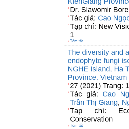
KienGiang Provinc
Dr. Slawomir Bore
Tác giả:
Cao Ngọc
Tạp chí: New Visio
1
Tóm tắt
The diversity and an
endophyte fungi is
NGHE Island, Ha T
Province, Vietnam
27 (2021) Trang: 
Tác giả:
Cao Ng
Trần Thị Giang
,
Ng
Tạp chí: Eco
Conservation
Tóm tắt