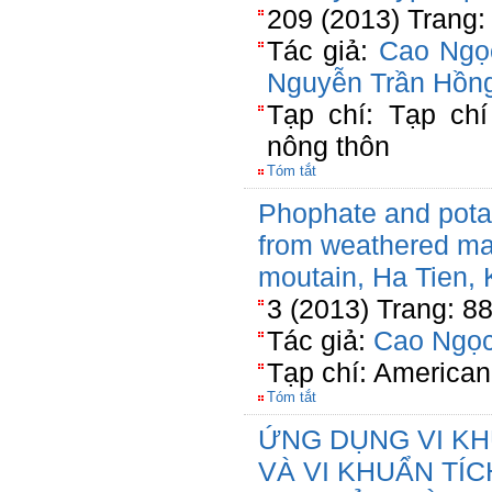
209 (2013) Trang:
Tác giả:
Cao Ngọ
Nguyễn Trần Hồn
Tạp chí: Tạp chí
nông thôn
Tóm tắt
Phophate and potas
from weathered mat
moutain, Ha Tien, 
3 (2013) Trang: 8
Tác giả:
Cao Ngọc
Tạp chí: American
Tóm tắt
ỨNG DỤNG VI K
VÀ VI KHUẨN TÍ