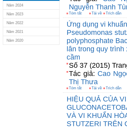
Nguyễn Thanh Tù
Năm 2024
Tóm tắt
Tải về
Trích dẫn
Năm 2023
Ứng dụng vi khuẩn
Năm 2022
Pseudomonas stutze
Năm 2021
polyphosphate Baci
Năm 2020
lân trong quy trình
cầm
Số 37 (2015) Tran
Tác giả:
Cao Ngọ
Thị Thưa
Tóm tắt
Tải về
Trích dẫn
HIỆU QUẢ CỦA V
GLUCONACETOBA
VÀ VI KHUẨN H
STUTZERI TRÊN