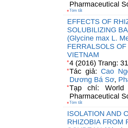
Pharmaceutical S
Tóm tắt
EFFECTS OF RHI
SOLUBILIZING B
(Glycine max L. M
FERRALSOLS OF
VIETNAM
4 (2016) Trang: 3
Tác giả:
Cao Ng
Dương Bá Sơ
,
Ph
Tạp chí: World
Pharmaceutical S
Tóm tắt
ISOLATION AND 
RHIZOBIA FROM