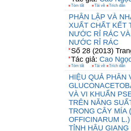
Tóm tắt
Tải về
Trích dẫn
PHÂN LẬP VÀ NH
XUẤT CHẤT KẾT 
NƯỚC RỈ RÁC V
NƯỚC RỈ RÁC
Số 28 (2013) Tran
Tác giả:
Cao Ngọc
Tóm tắt
Tải về
Trích dẫn
HIỆU QUẢ PHÂN 
GLUCONACETOBA
VÀ VI KHUẨN P
TRÊN NĂNG SUẤ
TRONG CÂY MÍA
OFFICINARUM L.
TỈNH HẬU GIANG