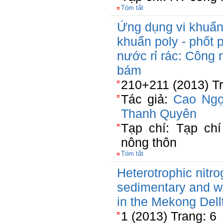
Tóm tắt
Ứng dụng vi khuẩn
khuẩn poly - phốt p
nước rỉ rác: Công 
bám
210+211 (2013) Tr
Tác giả:
Cao Ngọ
Thanh Quyên
Tạp chí: Tạp chí
nông thôn
Tóm tắt
Heterotrophic nitro
sedimentary and wa
in the Mekong Dell
1 (2013) Trang: 6