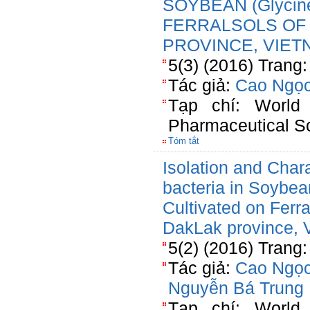
SOYBEAN (Glycine
FERRALSOLS OF
PROVINCE, VIET
5(3) (2016) Trang
Tác giả:
Cao Ngọc
Tạp chí: World
Pharmaceutical S
Tóm tắt
Isolation and Chara
bacteria in Soybean
Cultivated on Ferr
DakLak province, 
5(2) (2016) Trang:
Tác giả:
Cao Ngọc
Nguyễn Bá Trung
Tạp chí: World