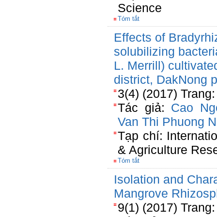
Science
Tóm tắt
Effects of Bradyrh
solubilizing bacte
L. Merrill) cultivat
district, DakNong 
3(4) (2017) Trang:
Tác giả:
Cao Ng
Van Thi Phuong 
Tạp chí: Internati
& Agriculture Res
Tóm tắt
Isolation and Chara
Mangrove Rhizosph
9(1) (2017) Trang: