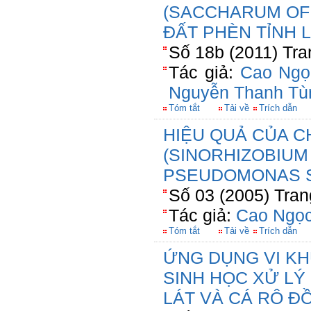
(SACCHARUM OFF
ĐẤT PHÈN TỈNH 
Số 18b (2011) Tra
Tác giả:
Cao Ngọ
Nguyễn Thanh Tù
Tóm tắt
Tải về
Trích dẫn
HIỆU QUẢ CỦA C
(SINORHIZOBIUM 
PSEUDOMONAS S
Số 03 (2005) Tran
Tác giả:
Cao Ngọc
Tóm tắt
Tải về
Trích dẫn
ỨNG DỤNG VI KH
SINH HỌC XỬ LÝ
LÁT VÀ CÁ RÔ Đ