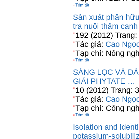
Tóm tắt
Sản xuất phân hữu 
tra nuôi thâm canh
192 (2012) Trang:
Tác giả:
Cao Ngọc
Tạp chí: Nông ng
Tóm tắt
SÀNG LỌC VÀ ĐÁ
GIẢI PHYTATE …
10 (2012) Trang: 
Tác giả:
Cao Ngọc
Tạp chí: Công ng
Tóm tắt
Isolation and ident
potassium-solubili