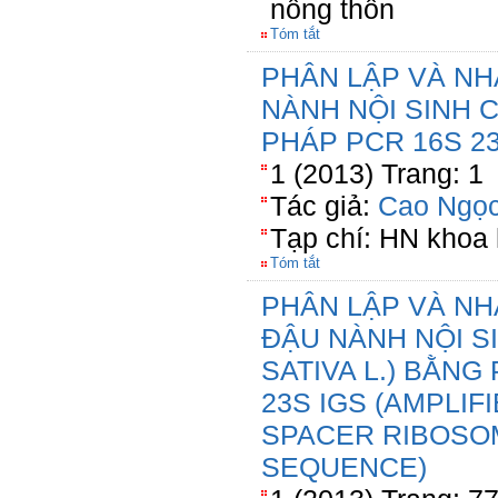
nông thôn
Tóm tắt
PHÂN LẬP VÀ NH
NÀNH NỘI SINH 
PHÁP PCR 16S 23
1 (2013) Trang: 1
Tác giả:
Cao Ngọc
Tạp chí: HN khoa 
Tóm tắt
PHÂN LẬP VÀ NH
ĐẬU NÀNH NỘI S
SATIVA L.) BẰN
23S IGS (AMPLIF
SPACER RIBOSO
SEQUENCE)