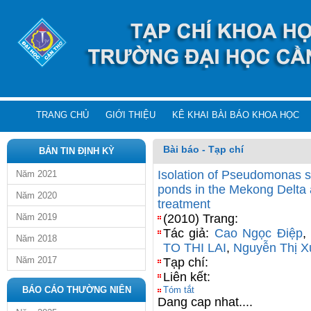
TRANG CHỦ
GIỚI THIỆU
KÊ KHAI BÀI BÁO KHOA HỌC
Bài báo - Tạp chí
BẢN TIN ĐỊNH KỲ
Isolation of Pseudomonas stu
Năm 2021
ponds in the Mekong Delta a
Năm 2020
treatment
Năm 2019
(2010) Trang:
Tác giả:
Cao Ngọc Điệp
Năm 2018
TO THI LAI
,
Nguyễn Thị X
Năm 2017
Tạp chí:
Liên kết:
BÁO CÁO THƯỜNG NIÊN
Tóm tắt
Dang cap nhat....