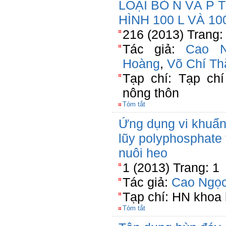
LOẠI BỎ N VÀ P
HÌNH 100 L VÀ 10
216 (2013) Trang:
Tác giả:
Cao N
Hoàng
,
Võ Chí Th
Tạp chí: Tạp chí
nông thôn
Tóm tắt
Ứng dụng vi khuẩn l
lũy polyphosphate 
nuôi heo
1 (2013) Trang: 1
Tác giả:
Cao Ngọc
Tạp chí: HN khoa 
Tóm tắt