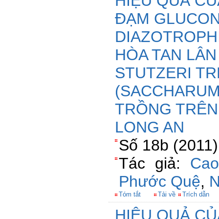
HIỆU QUẢ CỦ
ĐẠM GLUCO
DIAZOTROPHI
HÒA TAN LÂ
STUTZERI T
(SACCHARUM 
TRỒNG TRÊN 
LONG AN
Số 18b (2011)
Tác giả:
Cao
Phước Quệ
,
N
Tóm tắt
Tải về
Trích dẫn
HIỆU QUẢ CỦ