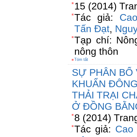
15 (2014) Tra
Tác giả:
Cao
Tấn Đạt
,
Nguy
Tạp chí: Nông
nông thôn
Tóm tắt
SỰ PHÂN BỐ 
KHUẨN ĐÔNG
THẢI TRẠI C
Ở ĐỒNG BẰN
8 (2014) Tran
Tác giả:
Cao 