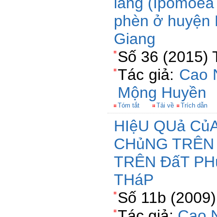
lang (Ipomoea 
phèn ở huyện H
Giang
Số 36 (2015) 
Tác giả:
Cao 
Mộng Huyền
Tóm tắt
Tải về
Trích dẫn
HIệU QUả Củ
CHủNG TRÊN
TRÊN ĐấT PH
THáP
Số 11b (2009)
Tác giả:
Cao 