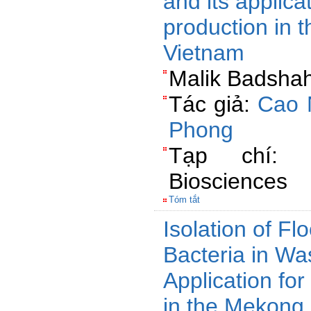
and its applicat
production in 
Vietnam
Malik Badshah
Tác giả:
Cao 
Phong
Tạp chí: P
Biosciences
Tóm tắt
Isolation of Fl
Bacteria in Wa
Application fo
in the Mekong 