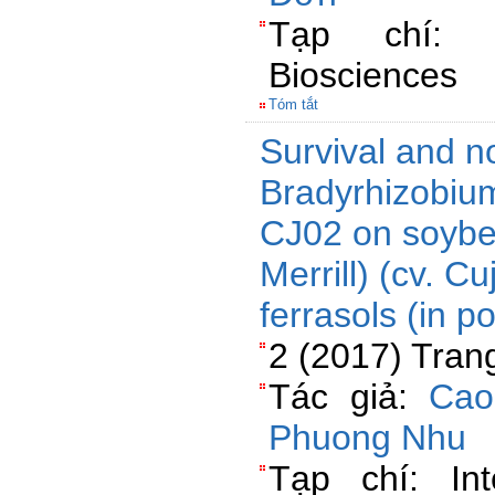
Tạp chí: P
Biosciences
Tóm tắt
Survival and n
Bradyrhizobium
CJ02 on soybe
Merrill) (cv. Cu
ferrasols (in p
2 (2017) Tran
Tác giả:
Cao
Phuong Nhu
Tạp chí: Int