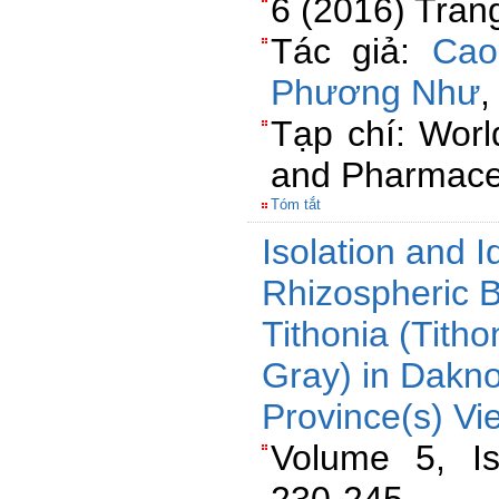
6 (2016) Tran
Tác giả:
Cao
Phương Như
Tạp chí: Worl
and Pharmaceu
Tóm tắt
Isolation and Id
Rhizospheric Ba
Tithonia (Titho
Gray) in Dakn
Province(s) Vi
Volume 5, I