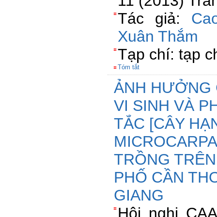
11 (2013) Tra
Tác giả:
Ca
Xuân Thắm
Tạp chí: tạp c
Tóm tắt
ẢNH HƯỞNG 
VI SINH VÀ 
TẮC [CÂY HẠ
MICROCARPA 
TRỒNG TRÊN
PHỐ CẦN THƠ
GIANG
Hội nghị CAA