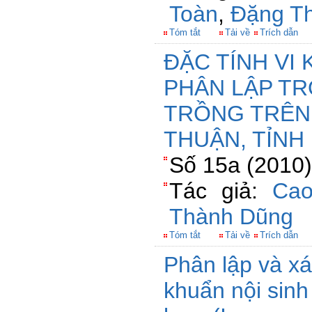
Toàn
,
Đặng Th
Tóm tắt
Tải về
Trích dẫn
ĐẶC TÍNH VI 
PHÂN LẬP T
TRỒNG TRÊN
THUẬN, TỈNH
Số 15a (2010)
Tác giả:
Cao
Thành Dũng
Tóm tắt
Tải về
Trích dẫn
Phân lập và xá
khuẩn nội sinh