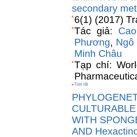
secondary met
6(1) (2017) T
Tác giả:
Cao
Phương
,
Ngô
Minh Châu
Tạp chí: Wor
Pharmaceutica
Tóm tắt
PHYLOGENETI
CULTURABLE
WITH SPONGES
AND Hexactino