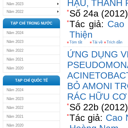
HẬU, THÀNH 
Năm 2023
Số 24a (2012)
Năm 2022
Tác giả:
Cao 
TẠP CHÍ TRONG NƯỚC
Thiện
Năm 2024
Năm 2023
Tóm tắt
Tải về
Trích dẫn
Năm 2022
ỨNG DỤNG V
Năm 2021
PSEUDOMONA
Năm 2020
ACINETOBACT
TẠP CHÍ QUỐC TẾ
BỎ AMONI T
Năm 2024
RÁC HỮU CƠ
Năm 2023
Số 22b (2012)
Năm 2022
Tác giả:
Cao 
Năm 2021
Năm 2020