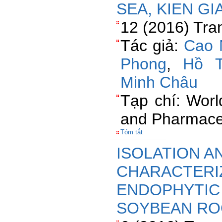
SEA, KIEN G
12 (2016) Tra
Tác giả:
Cao 
Phong
,
Hồ 
Minh Châu
Tạp chí: Worl
and Pharmaceu
Tóm tắt
ISOLATION A
CHARACTERI
ENDOPHYTIC 
SOYBEAN RO