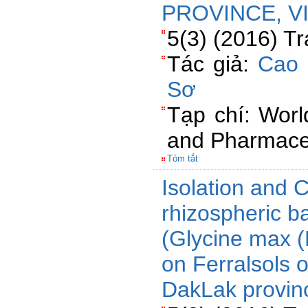
PROVINCE, V
5(3) (2016) T
Tác giả:
Cao 
Sơ
Tạp chí: Worl
and Pharmaceu
Tóm tắt
Isolation and C
rhizospheric b
(Glycine max (L
on Ferralsols 
DakLak provin