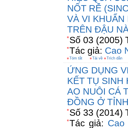
NỐT RỄ (SIN
VÀ VI KHUẨN
TRÊN ĐẬU N
Số 03 (2005) 
Tác giả:
Cao 
Tóm tắt
Tải về
Trích dẫn
ỨNG DỤNG V
KẾT TỤ SINH
AO NUÔI CÁ 
ĐỒNG Ở TỈNH
Số 33 (2014) 
Tác giả:
Cao 