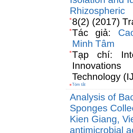
Rhizospheric
8(2) (2017) T
Tác giả:
Ca
Minh Tâm
Tạp chí: Int
Innovations
Technology (I
Tóm tắt
Analysis of Bac
Sponges Colle
Kien Giang, V
antimicrobial ac