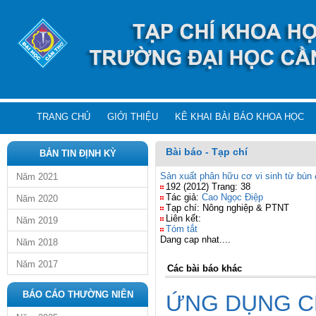
TRANG CHỦ
GIỚI THIỆU
KÊ KHAI BÀI BÁO KHOA HỌC
Bài báo - Tạp chí
BẢN TIN ĐỊNH KỲ
Sản xuất phân hữu cơ vi sinh từ bùn 
Năm 2021
192 (2012) Trang: 38
Tác giả:
Cao Ngọc Điệp
Năm 2020
Tạp chí: Nông nghiệp & PTNT
Liên kết:
Năm 2019
Tóm tắt
Dang cap nhat....
Năm 2018
Năm 2017
Các bài báo khác
BÁO CÁO THƯỜNG NIÊN
ỨNG DỤNG C