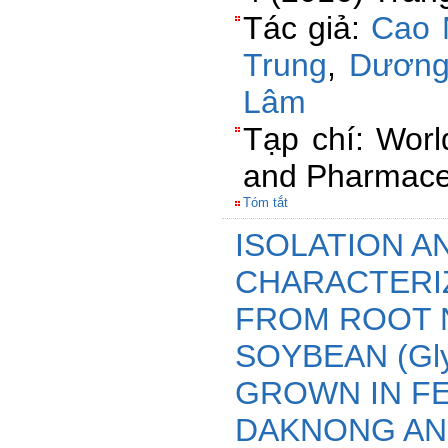
Tác giả:
Cao 
Trung
,
Dương
Lâm
Tạp chí: Worl
and Pharmaceu
Tóm tắt
ISOLATION A
CHARACTERIZ
FROM ROOT 
SOYBEAN (Glyc
GROWN IN F
DAKNONG AN