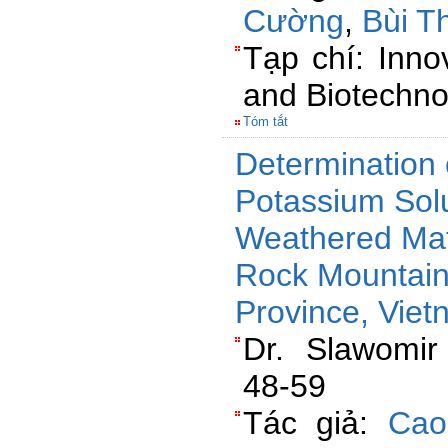
Cường
,
Bùi T
Tạp chí: Inno
and Biotechno
Tóm tắt
Determination
Potassium Solu
Weathered Mat
Rock Mountain
Province, Vie
Dr. Slawomir
48-59
Tác giả:
Cao