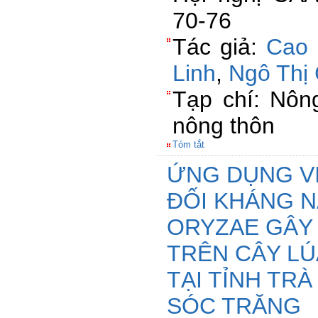
70-76
Tác giả:
Cao 
Linh
,
Ngô Thị
Tạp chí: Nông
nông thôn
Tóm tắt
ỨNG DỤNG VI
ĐỐI KHÁNG N
ORYZAE GÂY
TRÊN CÂY L
TẠI TỈNH TRÀ
SÓC TRĂNG