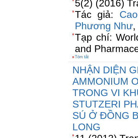
5(2) (2016) T
Tác giả:
Cao
Phương Như
Tạp chí: Worl
and Pharmaceu
Tóm tắt
NHẬN DIỆN 
AMMONIUM O
TRONG VI K
STUTZERI PH
SÚ Ở ĐỒNG 
LONG