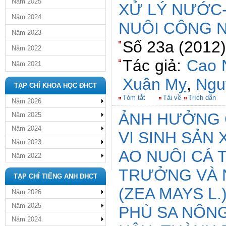
Năm 2025
XỬ LÝ NƯỚC-
Năm 2024
NUÔI CÔNG 
Năm 2023
Số 23a (2012)
Năm 2022
Tác giả:
Cao 
Năm 2021
Xuân Mỵ
,
Ngu
TẠP CHÍ KHOA HỌC ĐHCT
Tóm tắt
Tải về
Trích dẫn
Năm 2026
ẢNH HƯỞNG 
Năm 2025
Năm 2024
VI SINH SẢN 
Năm 2023
AO NUÔI CÁ 
Năm 2022
TRƯỞNG VÀ N
TẠP CHÍ TIẾNG ANH ĐHCT
(ZEA MAYS L
Năm 2026
Năm 2025
PHÙ SA NÔN
Năm 2024