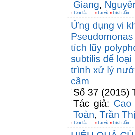
Giang
,
Nguyễ
Tóm tắt
Tải về
Trích dẫn
Ứng dụng vi k
Pseudomonas s
tích lũy polyph
subtilis để loạ
trình xử lý nướ
cầm
Số 37 (2015) 
Tác giả:
Cao 
Toàn
,
Trần Th
Tóm tắt
Tải về
Trích dẫn