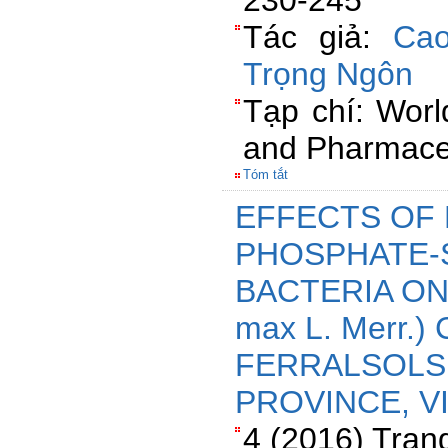
230-245
Tác giả:
Ca
Trọng Ngôn
Tạp chí: Worl
and Pharmaceu
Tóm tắt
EFFECTS OF 
PHOSPHATE-S
BACTERIA ON
max L. Merr.
FERRALSOLS
PROVINCE, V
4 (2016) Tran