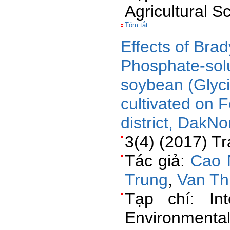
Agricultural S
Tóm tắt
Effects of Bra
Phosphate-solu
soybean (Glyci
cultivated on F
district, DakN
3(4) (2017) T
Tác giả:
Cao 
Trung
,
Van Th
Tạp chí: Int
Environmen