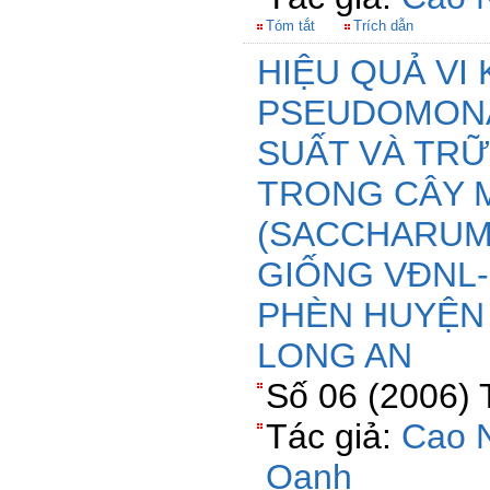
Tóm tắt
Trích dẫn
HIỆU QUẢ VI
PSEUDOMONA
SUẤT VÀ TR
TRONG CÂY 
(SACCHARUM 
GIỐNG VĐNL-
PHÈN HUYỆN 
LONG AN
Số 06 (2006) 
Tác giả:
Cao 
Oanh