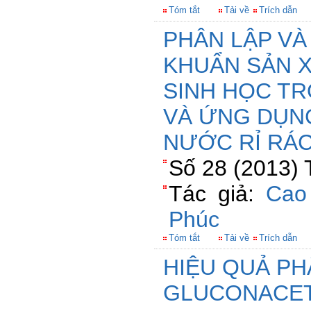
Tóm tắt
Tải về
Trích dẫn
PHÂN LẬP VÀ
KHUẨN SẢN X
SINH HỌC T
VÀ ỨNG DỤN
NƯỚC RỈ RÁ
Số 28 (2013) 
Tác giả:
Cao
Phúc
Tóm tắt
Tải về
Trích dẫn
HIỆU QUẢ PH
GLUCONACE