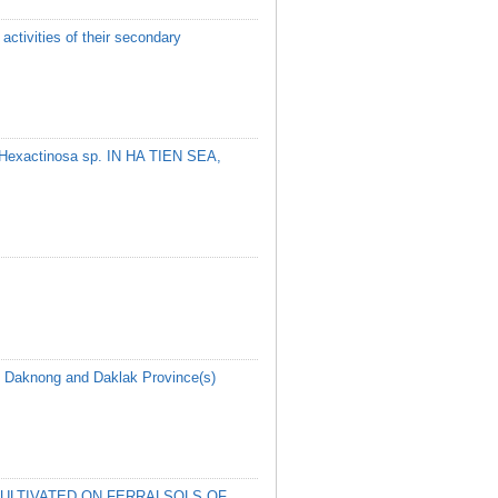
activities of their secondary
actinosa sp. IN HA TIEN SEA,
) in Daknong and Daklak Province(s)
 CULTIVATED ON FERRALSOLS OF