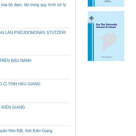
oại bỏ đạm, lân trong quy trình xử lý
TAN LÂN PSEUDOMONAS STUTZERI
 TRÊN ĐẬU NÀNH
G Ở TỈNH HẬU GIANG
 KIÊN GIANG
huyện Hòn Đất, tỉnh Kiên Giang