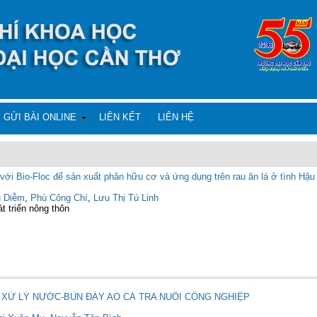
GỬI BÀI ONLINE
LIÊN KẾT
LIÊN HỆ
 với Bio-Floc để sản xuất phân hữu cơ và ứng dụng trên rau ăn lá ở tình Hậu
u Diễm
,
Phù Công Chí
,
Lưu Thị Tú Linh
t triển nông thôn
XỬ LÝ NƯỚC-BÙN ĐÁY AO CÁ TRA NUÔI CÔNG NGHIỆP