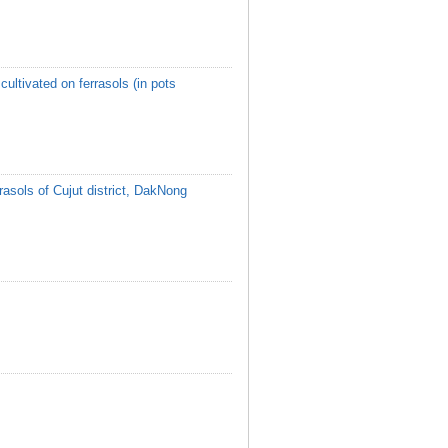
ultivated on ferrasols (in pots
rasols of Cujut district, DakNong