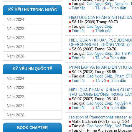
Tác giả:
Cao Ngọc Điệp
,
Nguyễn T
Tóm tắt
Tải về
Trích dẫn
KỶ YẾU HN TRONG NƯỚC
HIệU QUả CủA PHÂN SINH HọC Đ
Năm 2024
Số 11b (2009) Trang: 60-70
Tác giả:
Cao Ngọc Điệp
Năm 2023
Tóm tắt
Trích dẫn
Năm 2022
HIỆU QUẢ VI KHUẨN PSEUDOMO
OFFICINARUM L. GIỐNG VĐNL-7)
Năm 2021
Số 06 (2006) Trang: 69-76
Tác giả:
Cao Ngọc Điệp
,
Bùi Thị K
Năm 2020
Tóm tắt
Tải về
Trích dẫn
PHÂN LẬP VÀ NHẬN DIỆN VI KH
KỶ YẾU HN QUỐC TẾ
Số 28 (2013) Trang: 86-95
Tác giả:
Cao Ngọc Điệp
,
Phạm Sĩ 
Năm 2024
Tóm tắt
Tải về
Trích dẫn
Năm 2023
HIỆU QUẢ PHÂN VI KHUẨN GLU
TRỮ LƯỢNG ĐƯỜNG TRONG CÂY M
Năm 2022
Số 07 (2007) Trang: 95-101
Tác giả:
Cao Ngọc Điệp
,
Nguyễn V
Năm 2021
Tóm tắt
Tải về
Trích dẫn
Năm 2020
Isolation of Pseudomonas stutzeri an
Malik Badshah (2021) Trang: 1-24
Tác giả:
Cao Ngọc Điệp
,
Ngô Than
BOOK CHAPTER
Tạp chí: Prime Archives in Bioscie