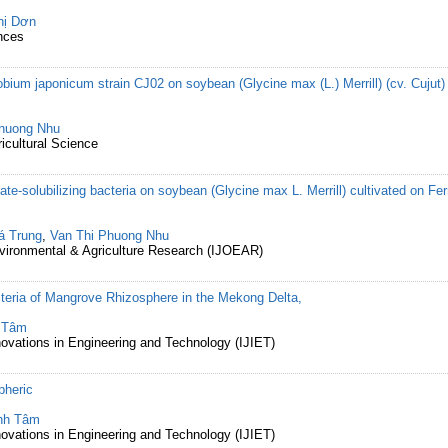
hị Dơn
nces
bium japonicum strain CJ02 on soybean (Glycine max (L.) Merrill) (cv. Cujut) c
Phuong Nhu
ricultural Science
te-solubilizing bacteria on soybean (Glycine max L. Merrill) cultivated on Fer
á Trung
,
Van Thi Phuong Nhu
Environmental & Agriculture Research (IJOEAR)
acteria of Mangrove Rhizosphere in the Mekong Delta,
 Tâm
nnovations in Engineering and Technology (IJIET)
pheric
nh Tâm
nnovations in Engineering and Technology (IJIET)