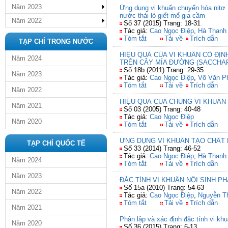
Năm 2023
Ứng dụng vi khuẩn chuyển hóa nitơ Ps
nước thải lò giết mổ gia cầm
Năm 2022
Số 37 (2015) Trang: 18-31
Tác giả:
Cao Ngọc Điệp
,
Hà Thanh
Tóm tắt
Tải về
Trích dẫn
TẠP CHÍ TRONG NƯỚC
HIỆU QUẢ CỦA VI KHUẨN CỐ Đ
Năm 2024
TRÊN CÂY MÍA ĐƯỜNG (SACCHAR
Số 18b (2011) Trang: 29-35
Năm 2023
Tác giả:
Cao Ngọc Điệp
,
Võ Văn P
Tóm tắt
Tải về
Trích dẫn
Năm 2022
HIỆU QUẢ CỦA CHỦNG VI KHUẨN
Năm 2021
Số 03 (2005) Trang: 40-48
Tác giả:
Cao Ngọc Điệp
Năm 2020
Tóm tắt
Tải về
Trích dẫn
ỨNG DỤNG VI KHUẨN TẠO CHẤT 
TẠP CHÍ QUỐC TẾ
Số 33 (2014) Trang: 46-52
Tác giả:
Cao Ngọc Điệp
,
Hà Thanh
Năm 2024
Tóm tắt
Tải về
Trích dẫn
Năm 2023
ĐẶC TÍNH VI KHUẨN NỘI SINH P
Số 15a (2010) Trang: 54-63
Năm 2022
Tác giả:
Cao Ngọc Điệp
,
Nguyễn T
Tóm tắt
Tải về
Trích dẫn
Năm 2021
Phân lập và xác định đặc tính vi khu
Năm 2020
Số 36 (2015) Trang: 6-13