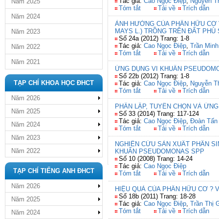
Tác giả:
Cao Ngọc Điệp
,
Nguyễn T
Năm 2025
Tóm tắt
Tải về
Trích dẫn
Năm 2024
ẢNH HƯỞNG CỦA PHÂN HỮU CƠ V
MAYS L.) TRỒNG TRÊN ĐẤT PHÙ
Năm 2023
Số 24a (2012) Trang: 1-8
Tác giả:
Cao Ngọc Điệp
,
Trần Minh
Năm 2022
Tóm tắt
Tải về
Trích dẫn
Năm 2021
ỨNG DỤNG VI KHUẨN PSEUDOMO
Số 22b (2012) Trang: 1-8
TẠP CHÍ KHOA HỌC ĐHCT
Tác giả:
Cao Ngọc Điệp
,
Nguyễn T
Tóm tắt
Tải về
Trích dẫn
Năm 2026
PHÂN LẬP, TUYỂN CHỌN VÀ ỨNG
Năm 2025
Số 33 (2014) Trang: 117-124
Tác giả:
Cao Ngọc Điệp
,
Đoàn Tấn
Năm 2024
Tóm tắt
Tải về
Trích dẫn
Năm 2023
NGHIÊN CỨU SẢN XUẤT PHÂN SI
Năm 2022
KHUẨN PSEUDOMONAS SPP
Số 10 (2008) Trang: 14-24
Tác giả:
Cao Ngọc Điệp
TẠP CHÍ TIẾNG ANH ĐHCT
Tóm tắt
Tải về
Trích dẫn
Năm 2026
HIỆU QUẢ CỦA PHÂN HỮU CƠ ? 
Số 18b (2011) Trang: 18-28
Năm 2025
Tác giả:
Cao Ngọc Điệp
,
Trần Thị 
Tóm tắt
Tải về
Trích dẫn
Năm 2024