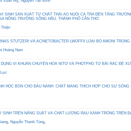
hị Xuân Mỵ
,
Nguyễn Tân Bình
I SINH SẢN XUẤT TỪ CHẤT THẢI AO NUÔI CÁ TRA ĐẾN TĂNG TRƯỞNG
 SA NÔNG TRƯỜNG SÔNG HẬU, THÀNH PHỐ CẦN THƠ
 Thiện
NAS STUTZERI VÀ ACINETOBACTER LWOFFII LOẠI BỎ AMONI TRONG
hị Hoàng Nam
 DỤNG VI KHUẨN CHUYỂN HOÁ NITƠ VÀ PHOTPHO TỪ BÃI RÁC ĐỂ XỬ
 Lực
NH HỌC BÓN CHO ĐẬU NÀNH: CHẤT MANG THÍCH HỢP CHO SỰ SỐNG S
VI SINH TRÊN NĂNG SUẤT VÀ CHẤT LƯỢNG RAU XANH TRỒNG TRÊN ĐẤ
Giang
,
Nguyễn Thanh Tùng
,