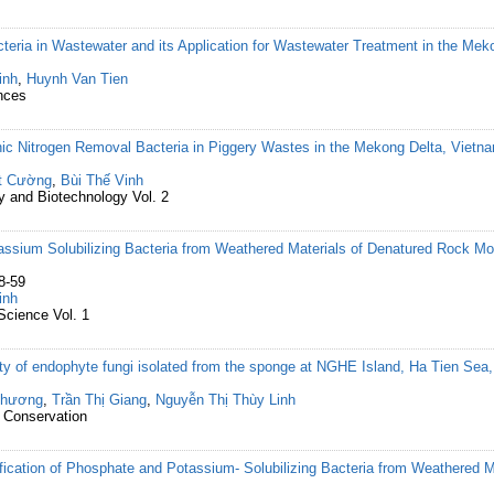
cteria in Wastewater and its Application for Wastewater Treatment in the Me
inh
,
Huynh Van Tien
nces
phic Nitrogen Removal Bacteria in Piggery Wastes in the Mekong Delta, Vietn
t Cường
,
Bùi Thế Vinh
gy and Biotechnology Vol. 2
assium Solubilizing Bacteria from Weathered Materials of Denatured Rock Mo
8-59
inh
Science Vol. 1
vity of endophyte fungi isolated from the sponge at NGHE Island, Ha Tien Se
Phương
,
Trần Thị Giang
,
Nguyễn Thị Thùy Linh
 Conservation
tification of Phosphate and Potassium- Solubilizing Bacteria from Weathered M