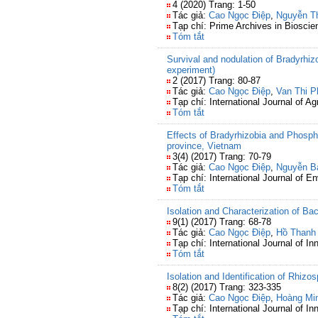
4 (2020) Trang: 1-50
Tác giả:
Cao Ngọc Điệp
,
Nguyễn T
Tạp chí: Prime Archives in Bioscie
Tóm tắt
Survival and nodulation of Bradyrhizo
experiment)
2 (2017) Trang: 80-87
Tác giả:
Cao Ngọc Điệp
,
Van Thi 
Tạp chí: International Journal of Ag
Tóm tắt
Effects of Bradyrhizobia and Phospha
province, Vietnam
3(4) (2017) Trang: 70-79
Tác giả:
Cao Ngọc Điệp
,
Nguyễn B
Tạp chí: International Journal of 
Tóm tắt
Isolation and Characterization of B
9(1) (2017) Trang: 68-78
Tác giả:
Cao Ngọc Điệp
,
Hồ Thanh
Tạp chí: International Journal of I
Tóm tắt
Isolation and Identification of Rhizos
8(2) (2017) Trang: 323-335
Tác giả:
Cao Ngọc Điệp
,
Hoàng Mi
Tạp chí: International Journal of I