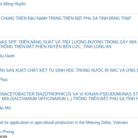
hị Mộng Huyền
A CHủNG TRÊN ĐậU NàNH TRồNG TRÊN ĐấT PHù SA TỉNH ĐồNG THáP
NAS SPP. TRÊN NĂNG SUẤT VÀ TRỮ LƯỢNG ĐƯỜNG TRONG CÂY MÍ
 TRỒNG TRÊN ĐẤT PHÈN HUYỆN BẾN LỨC, TỈNH LONG AN
iều Oanh
UẨN SẢN XUẤT CHẤT KẾT TỤ SINH HỌC TRONG NƯỚC RỈ RÁC VÀ ỨNG
Phúc
CONACETOBACTER DIAZOTROPHICUS VÀ VI KHUẨN PSEUDOMONAS ST
ÍA (SACCHARUM OFFICINARUM L.) TRỒNG TRÊN ĐẤT PHÙ SA TỈNH 
ăn Mít
d its application in agricultural production in the Mekong Delta, Vietnam
h Phong
nces