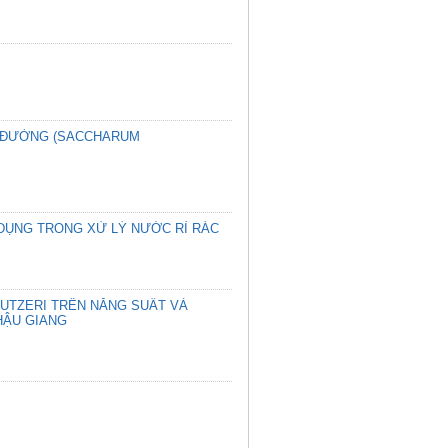
A ĐƯỜNG (SACCHARUM
 DỤNG TRONG XỬ LÝ NƯỚC RỈ RÁC
UTZERI TRÊN NĂNG SUẤT VÀ
HẬU GIANG