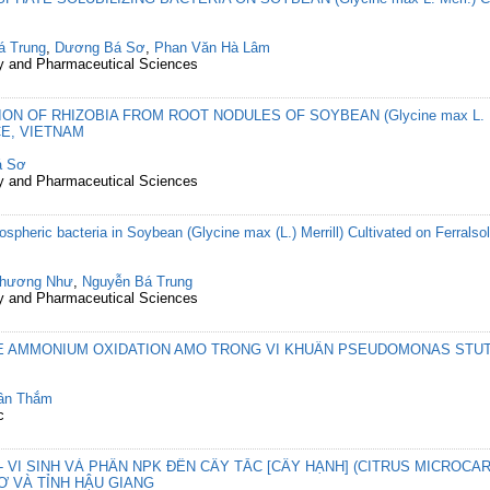
á Trung
,
Dương Bá Sơ
,
Phan Văn Hà Lâm
cy and Pharmaceutical Sciences
ON OF RHIZOBIA FROM ROOT NODULES OF SOYBEAN (Glycine max L. 
E, VIETNAM
á Sơ
cy and Pharmaceutical Sciences
izospheric bacteria in Soybean (Glycine max (L.) Merrill) Cultivated on Ferral
Phương Như
,
Nguyễn Bá Trung
cy and Pharmaceutical Sciences
E AMMONIUM OXIDATION AMO TRONG VI KHUẨN PSEUDOMONAS STUT
uân Thắm
c
 VI SINH VÀ PHÂN NPK ĐẾN CÂY TẮC [CÂY HẠNH] (CITRUS MICROCA
Ơ VÀ TỈNH HẬU GIANG