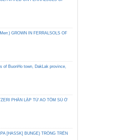
Merr.) GROWN IN FERRALSOLS OF
sols of BuonHo town, DakLak province,
ZERI PHÂN LẬP TỪ AO TÔM SÚ Ở
RPA [HASSK] BUNGE) TRỒNG TRÊN