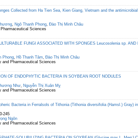
ponges Collected from Ha Tien Sea, Kien Giang, Vietnam and the antimicrobial 
Phương
,
Ngô Thanh Phong
,
Đào Thị Minh Châu
d Pharmaceutical Sciences
TURABLE FUNGI ASSOCIATED WITH SPONGES Leucosolenia sp. AND Hex
h Phong
,
Hồ Thanh Tâm
,
Đào Thị Minh Châu
cy and Pharmaceutical Sciences
ION OF ENDOPHYTIC BACTERIA IN SOYBEAN ROOT NODULES
Phương Như
,
Nguyễn Thị Xuân Mỵ
cy and Pharmaceutical Sciences
spheric Bacteria in Ferralsols of Tithonia (Tithonia diversifolia (Hamsl.) Gray
30-245
rọng Ngôn
cy and Pharmaceutical Sciences
PHATE-SOLUBILIZING BACTERIA ON SOYBEAN (Glycine max L. Merr.)