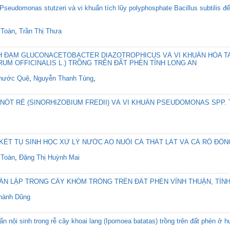
eudomonas stutzeri và vi khuẩn tích lũy polyphosphate Bacillus subtilis để l
 Toàn
,
Trần Thị Thưa
ỊNH ĐẠM GLUCONACETOBACTER DIAZOTROPHICUS VÀ VI KHUẨN HÒA 
UM OFFICINALIS L.) TRỒNG TRÊN ĐẤT PHÈN TỈNH LONG AN
hước Quệ
,
Nguyễn Thanh Tùng
,
 NỐT RỄ (SINORHIZOBIUM FREDII) VÀ VI KHUẨN PSEUDOMONAS SPP.
KẾT TỤ SINH HỌC XỬ LÝ NƯỚC AO NUÔI CÁ THÁT LÁT VÀ CÁ RÔ ĐỒN
 Toàn
,
Đặng Thị Huỳnh Mai
HÂN LẬP TRONG CÂY KHÓM TRỒNG TRÊN ĐẤT PHÈN VĨNH THUẬN, TỈNH
hành Dũng
ẩn nội sinh trong rễ cây khoai lang (Ipomoea batatas) trồng trên đất phèn ở 