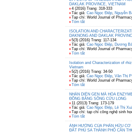
DAKLAK PROVINCE, VIETNAM
4 (2016) Trang: 318-333
Tác giả:
Cao Ngọc Điệp
,
Nguyễn B
Tạp chí: World Journal of Pharma
Tóm tắt
ISOLATION AND CHARACTERIZATI
DAKNONG AND DAKLAK PROVINC
5(3) (2016) Trang: 117-134
Tác giả:
Cao Ngọc Điệp
,
Dương B
Tạp chí: World Journal of Pharma
Tóm tắt
Isolation and Characterization of rh
Vietnam
5(2) (2016) Trang: 34-50
Tác giả:
Cao Ngọc Điệp
,
Văn Thị 
Tạp chí: World Journal of Pharma
Tóm tắt
NHẬN DIỆN GEN MÃ HÓA ENZYM
ĐỒNG BẰNG SÔNG CỬU LONG
11 (2013) Trang: 173-179
Tác giả:
Cao Ngọc Điệp
,
Lê Thị X
Tạp chí: tạp chí công nghệ sinh họ
Tóm tắt
ẢNH HƯỞNG CỦA PHÂN HỮU CƠ -
ĐẤT PHÙ SA THÀNH PHỐ CẦN TH