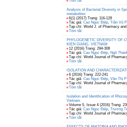
Tóm tắt
Analysis of Bacterial Diversity in S
metabolites
6(1) (2017) Trang: 116-128
Tác giả:
Cao Ngọc Điệp
,
Trần Vũ 
Tạp chí: World J. of Pharmacy an
Tóm tắt
PHYLOGENETIC DIVERSITY OF CUL
KIEN GIANG, VIETNAM
12 (2016) Trang: 294-308
Tác giả:
Cao Ngọc Điệp
,
Ngô Than
Tạp chí: World Journal of Pharma
Tóm tắt
ISOLATION AND CHARACTERIZAT
6 (2016) Trang: 222-241
Tác giả:
Cao Ngọc Điệp
,
Văn Thị 
Tạp chí: World Journal of Pharma
Tóm tắt
Isolation and Identification of Rhizo
Vietnam
Volume 5, Issue 4 (2016) Trang: 2
Tác giả:
Cao Ngọc Điệp
,
Trương T
Tạp chí: World Journal of Pharma
Tóm tắt
EFFECTS OF RHIZOBIA AND PHOS