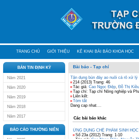
TRANG CHỦ
GIỚI THIỆU
KÊ KHAI BÀI BÁO KHOA HỌC
Bài báo - Tạp chí
BẢN TIN ĐỊNH KỲ
Tận dụng bùn đáy ao nuôi cá rô xử lý
Năm 2021
214 (2013) Trang: 46
Tác giả:
Cao Ngọc Điệp
,
Đỗ Thị Kiề
Năm 2020
Tạp chí: Tạp chí Nông nghiệp và Phá
Liên kết:
Năm 2019
Tóm tắt
Dang cap nhat....
Năm 2018
Năm 2017
Các bài báo khác
BÁO CÁO THƯỜNG NIÊN
ỨNG DỤNG CHẾ PHẨM SINH HỌC 
Số 23a (2012) Trang: 1-10