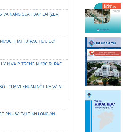
 VÀ NĂNG SUẤT BẮP LAI (ZEA
 NƯỚC THẢI TỪ RÁC HỮU CƠ
 LÝ N VÀ P TRONG NƯỚC RỈ RÁC
ÓT CỦA VI KHUẨN NỐT RỄ VÀ VI
T PHÙ SA TẠI TỈNH LONG AN