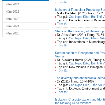
Tóm tắt
Năm 2024
Isolation of Flocculant-Producing Ba
Năm 2023
Malik Badshah (2021) Trang: 1-62
Tác giả:
Cao Ngọc Điệp
,
Bùi Thế V
Năm 2022
Tạp chí: Prime Archives in Bioscie
Tóm tắt
Năm 2021
Study on the Diversity of Heterotro
Năm 2020
Dr. Afroz Alam (2021) Trang: 73-84
Tác giả:
Cao Ngọc Điệp
,
Phạm Việ
Tạp chí: Innovations in Microbiolo
Tóm tắt
Determination of Phosphate and Pot
Vietnam
Dr. Slawomir Borek (2021) Trang: 4
Tác giả:
Cao Ngọc Điệp
,
Bùi Thế V
Tạp chí: New Visions in Biological 
Tóm tắt
The diversity and antimicrobial acti
27 (2021) Trang: 1074-1087
Tác giả:
Cao Ngọc Điệp
,
Trần Vũ 
Tạp chí: Ecology, Environment and
Tóm tắt
Isolation, Characterization and Iden
the Mekong Delta Vietnam