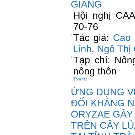
GIANG
Hội nghị CAA
70-76
Tác giả:
Cao 
Linh
,
Ngô Thị
Tạp chí: Nông
nông thôn
Tóm tắt
ỨNG DỤNG VI
ĐỐI KHÁNG N
ORYZAE GÂY
TRÊN CÂY L