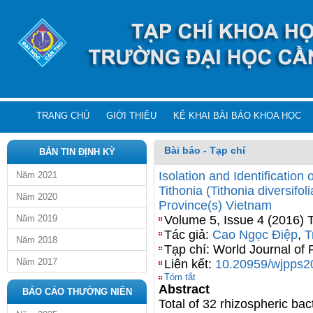
TRANG CHỦ
GIỚI THIỆU
KÊ KHAI BÀI BÁO KHOA HỌC
Bài báo - Tạp chí
BẢN TIN ĐỊNH KỲ
Isolation and Identification 
Năm 2021
Tithonia (Tithonia diversif
Năm 2020
Province(s) Vietnam
Năm 2019
Volume 5, Issue 4 (2016) 
Tác giả:
Cao Ngọc Điệp
,
T
Năm 2018
Tạp chí: World Journal o
Năm 2017
Liên kết:
10.20959/wjpps2
Tóm tắt
Abstract
BÁO CÁO THƯỜNG NIÊN
Total of 32 rhizospheric bac