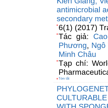
Kien Giang, V
antimicrobial ac
secondary met
6(1) (2017) T
Tác giả:
Cao
Phương
,
Ngô
Minh Châu
Tạp chí: Wor
Pharmaceutica
Tóm tắt
PHYLOGENETI
CULTURABLE
WITH SPONGES