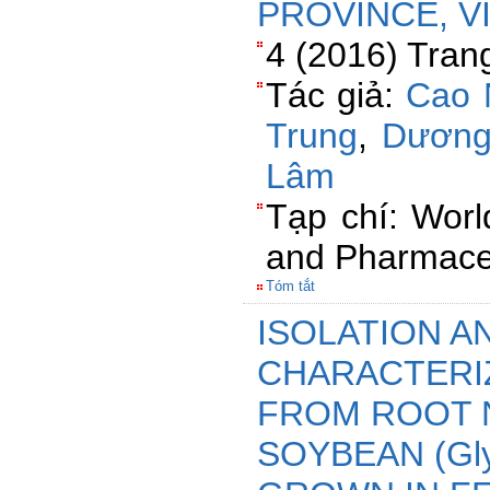
PROVINCE, V
4 (2016) Tran
Tác giả:
Cao 
Trung
,
Dương
Lâm
Tạp chí: Worl
and Pharmaceu
Tóm tắt
ISOLATION A
CHARACTERIZ
FROM ROOT 
SOYBEAN (Glyc