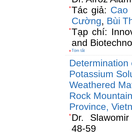
Tác giả:
Cao 
Cường
,
Bùi T
Tạp chí: Inno
and Biotechno
Tóm tắt
Determination
Potassium Solu
Weathered Mat
Rock Mountain
Province, Vie
Dr. Slawomir
48-59