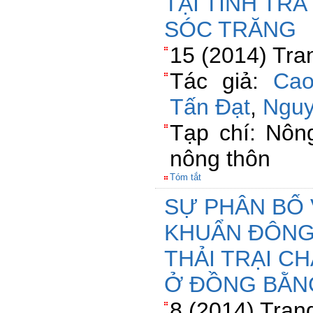
TẠI TỈNH TRÀ
SÓC TRĂNG
15 (2014) Tra
Tác giả:
Cao
Tấn Đạt
,
Nguy
Tạp chí: Nông
nông thôn
Tóm tắt
SỰ PHÂN BỐ 
KHUẨN ĐÔNG
THẢI TRẠI C
Ở ĐỒNG BẰN
8 (2014) Tran