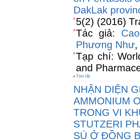
DakLak provin
5(2) (2016) T
Tác giả:
Cao
Phương Như
Tạp chí: Worl
and Pharmaceu
Tóm tắt
NHẬN DIỆN 
AMMONIUM O
TRONG VI K
STUTZERI PH
SÚ Ở ĐỒNG 