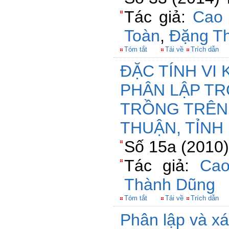
Tác giả:
Cao 
Toàn
,
Đặng Th
Tóm tắt
Tải về
Trích dẫn
ĐẶC TÍNH VI 
PHÂN LẬP T
TRỒNG TRÊN
THUẬN, TỈNH
Số 15a (2010)
Tác giả:
Cao
Thành Dũng
Tóm tắt
Tải về
Trích dẫn
Phân lập và xá