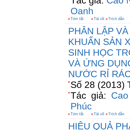
Tác giả:
Cao 
Oanh
Tóm tắt
Tải về
Trích dẫn
PHÂN LẬP VÀ
KHUẨN SẢN X
SINH HỌC T
VÀ ỨNG DỤN
NƯỚC RỈ RÁ
Số 28 (2013) 
Tác giả:
Cao
Phúc
Tóm tắt
Tải về
Trích dẫn
HIỆU QUẢ PH