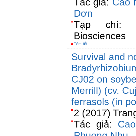
Tác giả:
Cao 
Dơn
Tạp chí: P
Biosciences
Tóm tắt
Survival and n
Bradyrhizobium
CJ02 on soybe
Merrill) (cv. Cu
ferrasols (in p
2 (2017) Tran
Tác giả:
Cao
Phuong Nhu