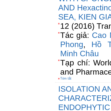
AND Hexactino
SEA, KIEN G
12 (2016) Tra
Tác giả:
Cao 
Phong
,
Hồ 
Minh Châu
Tạp chí: Worl
and Pharmaceu
Tóm tắt
ISOLATION A
CHARACTERI
ENDOPHYTIC 