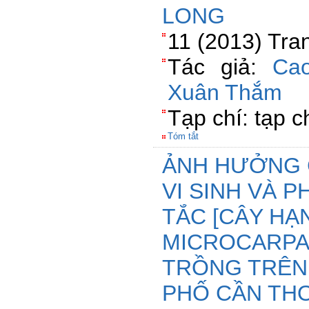
LONG
11 (2013) Tra
Tác giả:
Ca
Xuân Thắm
Tạp chí: tạp c
Tóm tắt
ẢNH HƯỞNG 
VI SINH VÀ 
TẮC [CÂY HẠ
MICROCARPA 
TRỒNG TRÊN
PHỐ CẦN THƠ