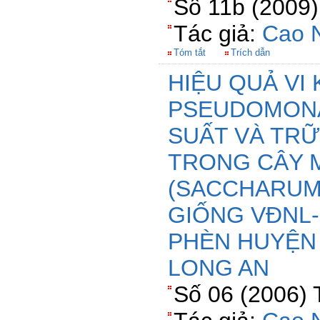
Số 11b (2009)
Tác giả:
Cao 
Tóm tắt
Trích dẫn
HIỆU QUẢ VI
PSEUDOMONA
SUẤT VÀ TR
TRONG CÂY 
(SACCHARUM 
GIỐNG VĐNL-
PHÈN HUYỆN 
LONG AN
Số 06 (2006) 