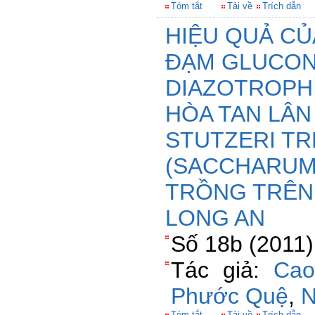
Tóm tắt
Tải về
Trích dẫn
HIỆU QUẢ CỦ
ĐẠM GLUCO
DIAZOTROPHI
HÒA TAN LÂ
STUTZERI T
(SACCHARUM 
TRỒNG TRÊN 
LONG AN
Số 18b (2011)
Tác giả:
Cao
Phước Quệ
,
N
Tóm tắt
Tải về
Trích dẫn