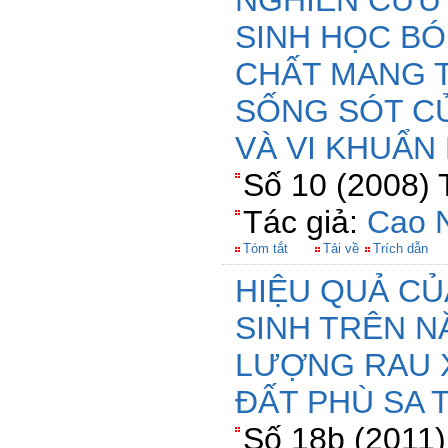
NGHIÊN CỨU
SINH HỌC BÓ
CHẤT MANG 
SỐNG SÓT CỦ
VÀ VI KHUẨ
Số 10 (2008) 
Tác giả:
Cao 
Tóm tắt
Tải về
Trích dẫn
HIỆU QUẢ CỦ
SINH TRÊN N
LƯỢNG RAU 
ĐẤT PHÙ SA 
Số 18b (2011)