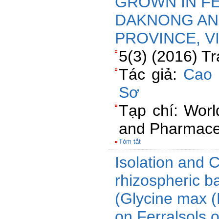
GROWN IN F
DAKNONG AN
PROVINCE, V
5(3) (2016) T
Tác giả:
Cao 
Sơ
Tạp chí: Worl
and Pharmaceu
Tóm tắt
Isolation and C
rhizospheric b
(Glycine max (L
on Ferralsols 