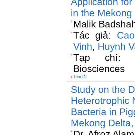
Application fo
in the Mekong 
Malik Badshah
Tác giả:
Cao
Vinh
,
Huynh V
Tạp chí: P
Biosciences
Tóm tắt
Study on the Di
Heterotrophic
Bacteria in Pi
Mekong Delta,
Dr. Afroz Ala