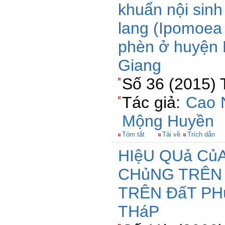
khuẩn nội sinh
lang (Ipomoea 
phèn ở huyện H
Giang
Số 36 (2015) 
Tác giả:
Cao 
Mộng Huyền
Tóm tắt
Tải về
Trích dẫn
HIệU QUả Củ
CHủNG TRÊN
TRÊN ĐấT PH
THáP