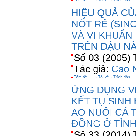
HIỆU QUẢ CỦ
NỐT RỄ (SIN
VÀ VI KHUẨN
TRÊN ĐẬU N
Số 03 (2005) 
Tác giả:
Cao 
Tóm tắt
Tải về
Trích dẫn
ỨNG DỤNG V
KẾT TỤ SINH
AO NUÔI CÁ 
ĐỒNG Ở TỈNH
Số 33 (2014) 