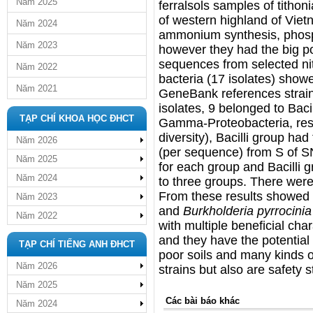
Năm 2025
ferralsols samples of titho
of western highland of Vietn
Năm 2024
ammonium synthesis, phosph
Năm 2023
however they had the big po
sequences from selected nit
Năm 2022
bacteria (17 isolates) showe
Năm 2021
GeneBank references strai
isolates, 9 belonged to Baci
TẠP CHÍ KHOA HỌC ĐHCT
Gamma-Proteobacteria, resp
diversity), Bacilli group ha
Năm 2026
(per sequence) from S of 
Năm 2025
for each group and Bacilli 
Năm 2024
to three groups. There were
From these results showed t
Năm 2023
and
Burkholderia pyrrocini
Năm 2022
with multiple beneficial char
and they have the potential 
TẠP CHÍ TIẾNG ANH ĐHCT
poor soils and many kinds 
Năm 2026
strains but also are safety s
Năm 2025
Các bài báo khác
Năm 2024