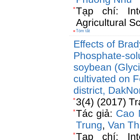
Tạp chí: Int
Agricultural S
Tóm tắt
Effects of Bra
Phosphate-solu
soybean (Glyci
cultivated on F
district, DakN
3(4) (2017) T
Tác giả:
Cao 
Trung
,
Van Th
Tạp chí: Int