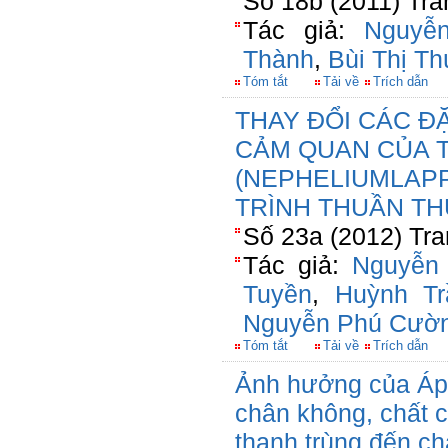
Số 18b (2011) Tra
Tác giả:
Nguyễ
Thành
,
Bùi Thị T
Tóm tắt
Tải về
Trích dẫn
THAY ĐỔI CÁC Đ
CẢM QUAN CỦA 
(NEPHELIUMLAPP
TRÌNH THUẦN TH
Số 23a (2012) Tra
Tác giả:
Nguyễn
Tuyền
,
Huỳnh Tr
Nguyễn Phú Cườ
Tóm tắt
Tải về
Trích dẫn
Ảnh hưởng của Áp 
chân không, chất 
thanh trùng đến c