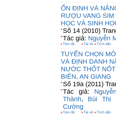
ỔN ĐỊNH VÀ NÂ
RƯỢU VANG SIM 
HỌC VÀ SINH HỌ
Số 14 (2010) Tran
Tác giả:
Nguyễn M
Tóm tắt
Tải về
Trích dẫn
TUYỂN CHỌN MÔ
VÀ ĐỊNH DANH N
NƯỚC THỐT NỐT 
BIÊN, AN GIANG
Số 19a (2011) Tra
Tác giả:
Nguyễ
Thành
,
Bùi Thị
Cường
Tóm tắt
Tải về
Trích dẫn