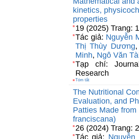
Mathematical and ar
kinetics, physicoc
properties
19 (2025) Trang: 
Tác giả:
Nguyễn M
Thị Thùy Dương
Minh
,
Ngô Văn Tà
Tạp chí: Journa
Research
Tóm tắt
The Nutritional Co
Evaluation, and Ph
Patties Made from 
franciscana)
26 (2024) Trang: 
Tác giả:
Nguyễn 