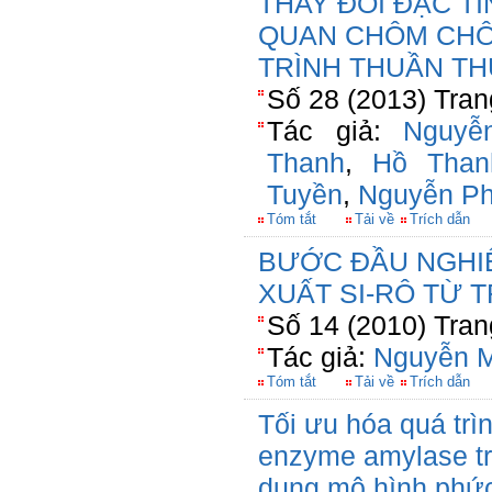
THAY ĐỔI ĐẶC T
QUAN CHÔM CHÔ
TRÌNH THUẦN TH
Số 28 (2013) Tran
Tác giả:
Nguyễ
Thanh
,
Hồ Tha
Tuyền
,
Nguyễn P
Tóm tắt
Tải về
Trích dẫn
BƯỚC ĐẦU NGHI
XUẤT SI-RÔ TỪ 
Số 14 (2010) Tran
Tác giả:
Nguyễn M
Tóm tắt
Tải về
Trích dẫn
Tối ưu hóa quá trì
enzyme amylase tr
dụng mô hình phức