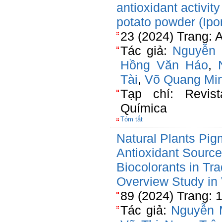
antioxidant activit
potato powder (Ip
23 (2024) Trang: 
Tác giả:
Nguyễn 
Hồng Văn Háo
,
Tài
,
Võ Quang Mi
Tạp chí: Revist
Química
Tóm tắt
Natural Plants Pig
Antioxidant Sourc
Biocolorants in Tra
Overview Study in
89 (2024) Trang: 
Tác giả:
Nguyễn 