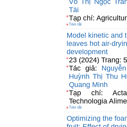
Võ Thị Ngọc Trâ
Tài
Tạp chí: Agricultu
Tóm tắt
Model kinetic and 
leaves hot air-dryi
development
23 (2024) Trang: 
Tác giả:
Nguyễn
Huỳnh Thị Thu 
Quang Minh
Tạp chí: Acta
Technologia Alime
Tóm tắt
Optimizing the foa
fruit: Effect of dr