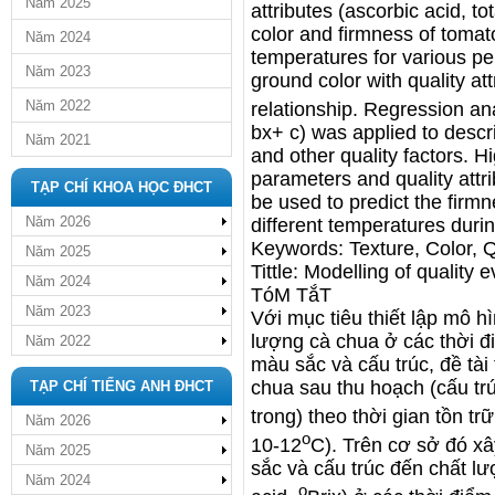
Năm 2025
attributes (ascorbic acid, to
color and firmness of tomat
Năm 2024
temperatures for various per
Năm 2023
ground color with quality att
Năm 2022
relationship. Regression an
bx+ c) was applied to descri
Năm 2021
and other quality factors. H
parameters and quality attr
TẠP CHÍ KHOA HỌC ĐHCT
be used to predict the firmn
Năm 2026
different temperatures duri
Keywords: Texture, Color, Qu
Năm 2025
Tittle: Modelling of quality
Năm 2024
TóM TắT
Năm 2023
Với mục tiêu thiết lập mô h
lượng cà chua ở các thời 
Năm 2022
màu sắc và cấu trúc, đề tài
chua sau thu hoạch (cấu trú
TẠP CHÍ TIẾNG ANH ĐHCT
trong) theo thời gian tồn tr
Năm 2026
o
10-12
C). Trên cơ sở đó x
Năm 2025
sắc và cấu trúc đến chất lư
Năm 2024
o