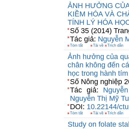
ẢNH HƯỞNG CỦA
KIỀM HÓA VÀ CH
TÍNH LÝ HÓA HỌ
Số 35 (2014) Tran
Tác giả:
Nguyễn M
Tóm tắt
Tải về
Trích dẫn
Ảnh hưởng của qua
chân không đến các 
học trong hành tí
Số Nông nghiệp 2
Tác giả:
Nguyễn
Nguyễn Thị Mỹ T
DOI:
10.22144/ctu
Tóm tắt
Tải về
Trích dẫn
Study on folate sta