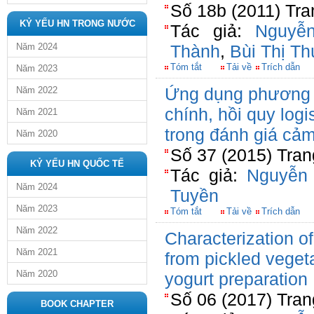
Số 18b (2011) Tra
KỶ YẾU HN TRONG NƯỚC
Tác giả:
Nguyễ
Năm 2024
Thành
,
Bùi Thị T
Tóm tắt
Tải về
Trích dẫn
Năm 2023
Ứng dụng phương 
Năm 2022
chính, hồi quy logi
Năm 2021
trong đánh giá cả
Năm 2020
Số 37 (2015) Tran
KỶ YẾU HN QUỐC TẾ
Tác giả:
Nguyễn
Năm 2024
Tuyền
Năm 2023
Tóm tắt
Tải về
Trích dẫn
Năm 2022
Characterization of
Năm 2021
from pickled vegeta
Năm 2020
yogurt preparation
Số 06 (2017) Tran
BOOK CHAPTER