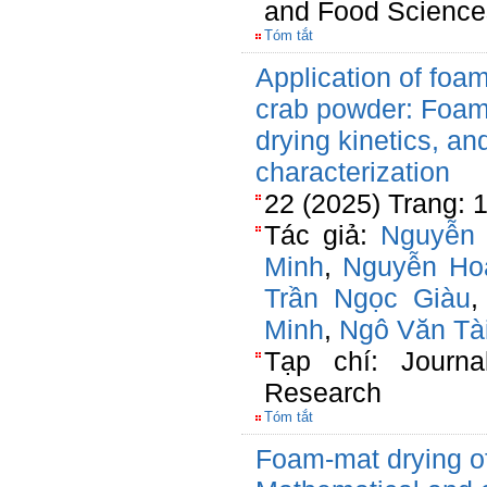
and Food Science
Tóm tắt
Application of foam
crab powder: Foami
drying kinetics, an
characterization
22 (2025) Trang: 
Tác giả:
Nguyễn 
Minh
,
Nguyễn Ho
Trần Ngọc Giàu
Minh
,
Ngô Văn Tà
Tạp chí: Journa
Research
Tóm tắt
Foam-mat drying o