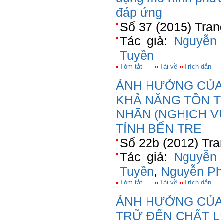
đáp ứng
Số 37 (2015) Tran
Tác giả:
Nguyễn
Tuyền
Tóm tắt
Tải về
Trích dẫn
ẢNH HƯỞNG CỦA 
KHẢ NĂNG TỒN 
NHÃN (NGHỊCH V
TỈNH BẾN TRE
Số 22b (2012) Tra
Tác giả:
Nguyễn
Tuyền
,
Nguyễn P
Tóm tắt
Tải về
Trích dẫn
ẢNH HƯỞNG CỦA 
TRỮ ĐẾN CHẤT 