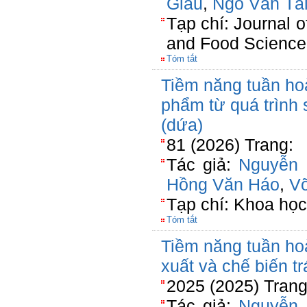
Giau
,
Ngô Văn Tà
Tạp chí: Journal o
and Food Science
Tóm tắt
Tiềm năng tuần hoà
phẩm từ quá trình
(dứa)
81 (2026) Trang:
Tác giả:
Nguyễn 
Hồng Văn Háo
,
V
Tạp chí: Khoa học
Tóm tắt
Tiềm năng tuần hoà
xuất và chế biến t
2025 (2025) Trang
Tác giả:
Nguyễn 