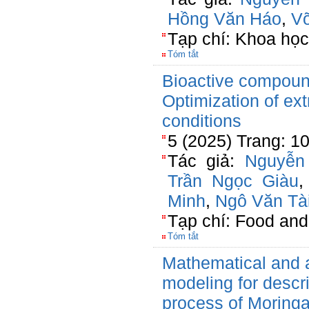
Hồng Văn Háo
,
V
Tạp chí: Khoa học
Tóm tắt
Bioactive compoun
Optimization of ex
conditions
5 (2025) Trang: 1
Tác giả:
Nguyễn
Trần Ngọc Giàu
Minh
,
Ngô Văn Tà
Tạp chí: Food an
Tóm tắt
Mathematical and ar
modeling for descri
process of Moringa