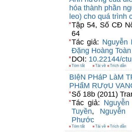
hóa thành phần nguy
leo) cho quá trình
Tập 54, Số CĐ Nô
64
Tác giả:
Nguyễn 
Đặng Hoàng Toàn
DOI:
10.22144/ctu
Tóm tắt
Tải về
Trích dẫn
BIệN PHáP LàM 
PHẩM RƯợU VAN
Số 18b (2011) Tra
Tác giả:
Nguyễn
Tuyền
,
Nguyễn
Phước
Tóm tắt
Tải về
Trích dẫn