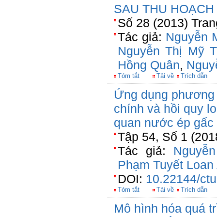
SAU THU HOẠCH
Số 28 (2013) Tran
Tác giả:
Nguyễn 
Nguyễn Thị Mỹ T
Hồng Quân
,
Nguy
Tóm tắt
Tải về
Trích dẫn
Ứng dụng phương 
chính và hồi quy l
quan nước ép gấc 
Tập 54, Số 1 (201
Tác giả:
Nguyễn
Phạm Tuyết Loan
DOI:
10.22144/ctu
Tóm tắt
Tải về
Trích dẫn
Mô hình hóa quá tr