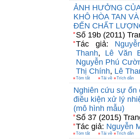
ẢNH HƯỞNG CỦA
KHÔ HÒA TAN VÀ
ĐẾN CHẤT LƯỢN
Số 19b (2011) Tra
Tác giả:
Nguyễ
Thanh
,
Lê Văn 
Nguyễn Phú Cườ
Thị Chính
,
Lê Tha
Tóm tắt
Tải về
Trích dẫn
Nghiên cứu sự ổn đ
điều kiện xử lý nhi
(mô hình mẫu)
Số 37 (2015) Tran
Tác giả:
Nguyễn M
Tóm tắt
Tải về
Trích dẫn