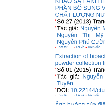
KHẢO SÁT ẢNH 
PHẦN BỔ SUNG V
CHẤT LƯỢNG NƯ
Số 27 (2013) Tran
Tác giả:
Nguyễn 
Nguyễn Thị Mỹ
Nguyễn Phú Cườ
Tóm tắt
Tải về
Trích dẫn
Extraction of bioa
powder collection
Số 01 (2015) Tran
Tác giả:
Nguyễn
Tuyền
DOI:
10.22144/ctu
Tóm tắt
Tải về
Trích dẫn
Ảnh hưởng của điều