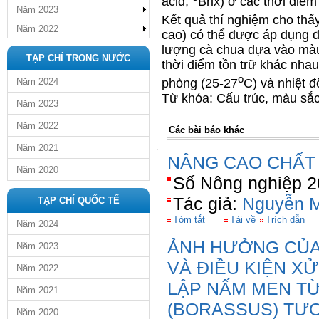
acid,
Brix) ở các thời điể
Năm 2023
Kết quả thí nghiệm cho thấ
Năm 2022
cao) có thể được áp dụng đ
lượng cà chua dựa vào màu s
TẠP CHÍ TRONG NƯỚC
thời điểm tồn trữ khác nhau
o
Năm 2024
phòng (25-27
C) và nhiệt đ
Từ khóa: Cấu trúc, màu sắc,
Năm 2023
Năm 2022
Các bài báo khác
Năm 2021
NÂNG CAO CHẤT
Năm 2020
Số Nông nghiệp 2
Tác giả:
Nguyễn M
TẠP CHÍ QUỐC TẾ
Tóm tắt
Tải về
Trích dẫn
Năm 2024
ẢNH HƯỞNG CỦA
Năm 2023
VÀ ĐIỀU KIỆN X
Năm 2022
LẬP NẤM MEN T
Năm 2021
(BORASSUS) TƯƠ
Năm 2020