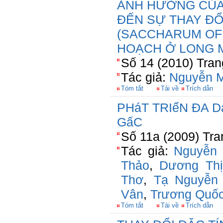
ẢNH HƯỞNG CỦA 
ĐẾN SỰ THAY ĐỔ
(SACCHARUM OFF
HOẠCH Ở LONG M
Số 14 (2010) Tran
Tác giả:
Nguyễn M
Tóm tắt
Tải về
Trích dẫn
PHáT TRIểN ĐA 
GấC
Số 11a (2009) Tra
Tác giả:
Nguyễn 
Thảo
,
Dương Th
Thơ
,
Tạ Nguyễn
Vân
,
Trương Quốc
Tóm tắt
Tải về
Trích dẫn