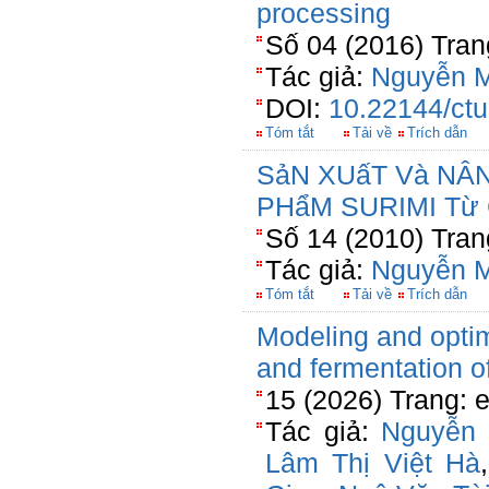
processing
Số 04 (2016) Tran
Tác giả:
Nguyễn M
DOI:
10.22144/ctu
Tóm tắt
Tải về
Trích dẫn
SảN XUấT Và NÂ
PHẩM SURIMI Từ 
Số 14 (2010) Tran
Tác giả:
Nguyễn M
Tóm tắt
Tải về
Trích dẫn
Modeling and optim
and fermentation o
15 (2026) Trang: 
Tác giả:
Nguyễn 
Lâm Thị Việt Hà