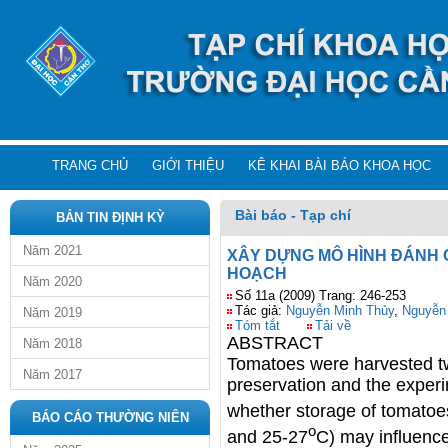
TRANG CHỦ
GIỚI THIỆU
KÊ KHAI BÀI BÁO KHOA HỌC
Bài báo - Tạp chí
BẢN TIN ĐỊNH KỲ
Năm 2021
XÂY DỰNG MÔ HÌNH ĐÁNH 
HOẠCH
Năm 2020
Số 11a (2009) Trang: 246-253
Tác giả:
Nguyễn Minh Thủy
,
Nguyễn
Năm 2019
Tóm tắt
Tải về
ABSTRACT
Năm 2018
Tomatoes were harvested tw
Năm 2017
preservation and the experi
whether storage of tomatoe
BÁO CÁO THƯỜNG NIÊN
o
and 25-27
C) may influence 