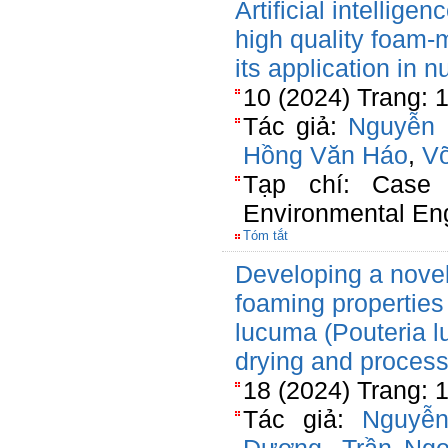
Artificial intellige
high quality foam-
its application in n
10 (2024) Trang: 
Tác giả:
Nguyễn 
Hồng Văn Háo
,
V
Tạp chí: Case 
Environmental En
Tóm tắt
Developing a novel 
foaming properties
lucuma (Pouteria 
drying and process
18 (2024) Trang: 
Tác giả:
Nguyễ