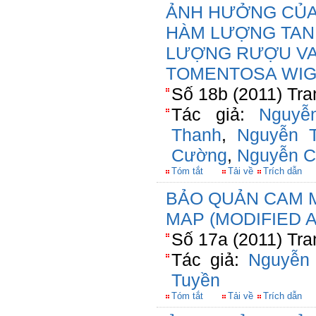
ẢNH HƯỞNG CỦA
HÀM LƯỢNG TAN
LƯỢNG RƯỢU VA
TOMENTOSA WIG
Số 18b (2011) Tra
Tác giả:
Nguyễ
Thanh
,
Nguyễn 
Cường
,
Nguyễn C
Tóm tắt
Tải về
Trích dẫn
BẢO QUẢN CAM 
MAP (MODIFIED
Số 17a (2011) Tra
Tác giả:
Nguyễn
Tuyền
Tóm tắt
Tải về
Trích dẫn