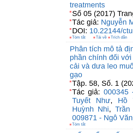
treatments
Số 05 (2017) Tran
Tác giả:
Nguyễn M
DOI:
10.22144/ctu
Tóm tắt
Tải về
Trích dẫn
Phân tích mô tả đị
phần chính đối vớ
cải và dưa leo mu
gạo
Tập. 58, Số. 1 (2
Tác giả:
000345 
Tuyết Như
,
Hồ 
Huỳnh Nhi
,
Trần
009871 - Ngô Văn
Tóm tắt