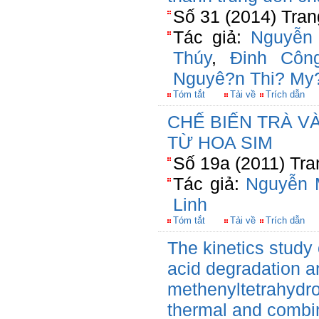
Số 31 (2014) Tran
Tác giả:
Nguyễn
Thúy
,
Đinh Côn
Nguyê?n Thi? My
Tóm tắt
Tải về
Trích dẫn
CHẾ BIẾN TRÀ V
TỪ HOA SIM
Số 19a (2011) Tra
Tác giả:
Nguyễn 
Linh
Tóm tắt
Tải về
Trích dẫn
The kinetics study 
acid degradation a
methenyltetrahydro
thermal and combi