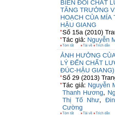
BIẾN ĐỔI CHẤT 
TĂNG TRƯỞNG V
HOẠCH CỦA MÍA 
HẬU GIANG
Số 15a (2010) Tra
Tác giả:
Nguyễn M
Tóm tắt
Tải về
Trích dẫn
ẢNH HƯỞNG CỦA 
LÝ ĐẾN CHẤT L
ĐÚC-HẬU GIANG)
Số 29 (2013) Tran
Tác giả:
Nguyễn M
Thanh Hương
,
Ng
Thị Tố Như
,
Đi
Cường
Tóm tắt
Tải về
Trích dẫn