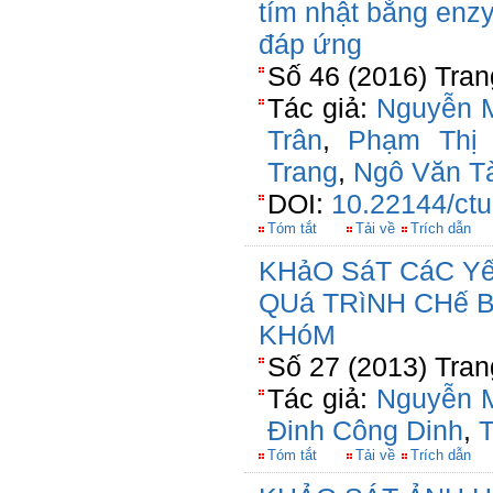
tím nhật bằng enz
đáp ứng
Số 46 (2016) Tran
Tác giả:
Nguyễn M
Trân
,
Phạm Thị
Trang
,
Ngô Văn T
DOI:
10.22144/ctu
Tóm tắt
Tải về
Trích dẫn
KHảO SáT CáC Y
QUá TRìNH CHế 
KHóM
Số 27 (2013) Tran
Tác giả:
Nguyễn 
Đinh Công Dinh
,
T
Tóm tắt
Tải về
Trích dẫn