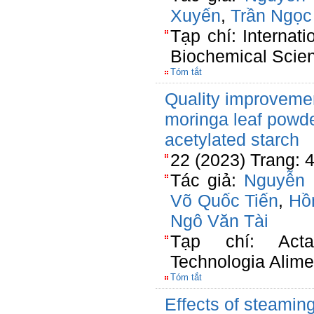
Xuyến
,
Trần Ngọc
Tạp chí: Internat
Biochemical Scie
Tóm tắt
Quality improvement
moringa leaf powd
acetylated starch
22 (2023) Trang:
Tác giả:
Nguyễn 
Võ Quốc Tiến
,
Hồ
Ngô Văn Tài
Tạp chí: Acta
Technologia Alime
Tóm tắt
Effects of steamin