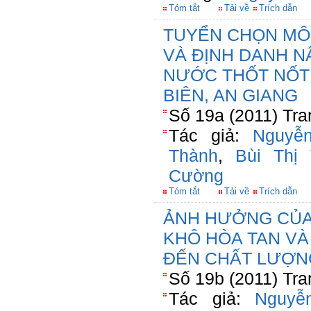
Tóm tắt
Tải về
Trích dẫn
TUYỂN CHỌN MÔ
VÀ ĐỊNH DANH N
NƯỚC THỐT NỐT 
BIÊN, AN GIANG
Số 19a (2011) Tra
Tác giả:
Nguyễ
Thành
,
Bùi Thị
Cường
Tóm tắt
Tải về
Trích dẫn
ẢNH HƯỞNG CỦA
KHÔ HÒA TAN VÀ
ĐẾN CHẤT LƯỢN
Số 19b (2011) Tra
Tác giả:
Nguyễ