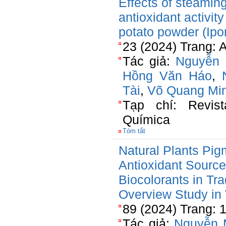
Effects of steamin
antioxidant activit
potato powder (Ip
23 (2024) Trang: 
Tác giả:
Nguyễn 
Hồng Văn Háo
,
Tài
,
Võ Quang Mi
Tạp chí: Revist
Química
Tóm tắt
Natural Plants Pig
Antioxidant Sourc
Biocolorants in Tra
Overview Study in
89 (2024) Trang: 
Tác giả:
Nguyễn 