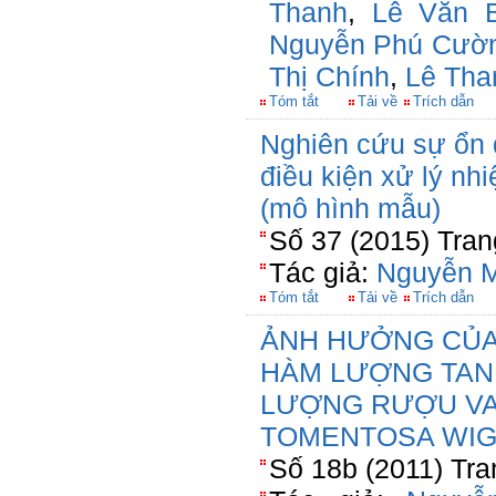
Thanh
,
Lê Văn 
Nguyễn Phú Cườ
Thị Chính
,
Lê Tha
Tóm tắt
Tải về
Trích dẫn
Nghiên cứu sự ổn đ
điều kiện xử lý nhi
(mô hình mẫu)
Số 37 (2015) Tran
Tác giả:
Nguyễn M
Tóm tắt
Tải về
Trích dẫn
ẢNH HƯỞNG CỦA
HÀM LƯỢNG TAN
LƯỢNG RƯỢU VA
TOMENTOSA WIG
Số 18b (2011) Tra