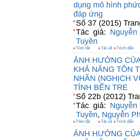
dụng mô hình phức
đáp ứng
Số 37 (2015) Tran
Tác giả:
Nguyễn
Tuyền
Tóm tắt
Tải về
Trích dẫn
ẢNH HƯỞNG CỦA 
KHẢ NĂNG TỒN 
NHÃN (NGHỊCH V
TỈNH BẾN TRE
Số 22b (2012) Tra
Tác giả:
Nguyễn
Tuyền
,
Nguyễn P
Tóm tắt
Tải về
Trích dẫn
ẢNH HƯỞNG CỦA 