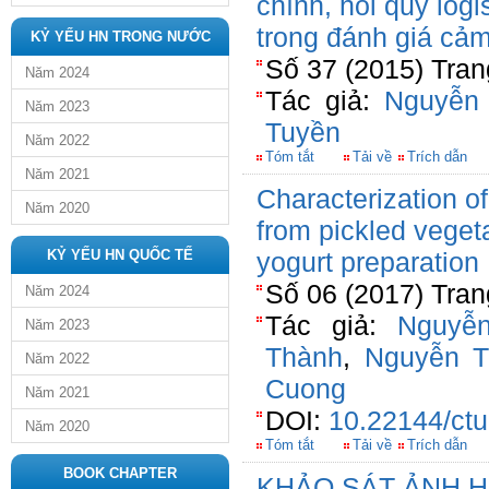
chính, hồi quy logi
trong đánh giá cả
KỶ YẾU HN TRONG NƯỚC
Số 37 (2015) Tran
Năm 2024
Tác giả:
Nguyễn
Năm 2023
Tuyền
Năm 2022
Tóm tắt
Tải về
Trích dẫn
Năm 2021
Characterization of
Năm 2020
from pickled vegeta
KỶ YẾU HN QUỐC TẾ
yogurt preparation
Số 06 (2017) Tran
Năm 2024
Tác giả:
Nguyễ
Năm 2023
Thành
,
Nguyễn T
Năm 2022
Cuong
Năm 2021
DOI:
10.22144/ctu
Năm 2020
Tóm tắt
Tải về
Trích dẫn
BOOK CHAPTER
KHẢO SÁT ẢNH 