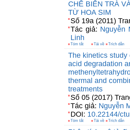
CHẾ BIẾN TRÀ V
TỪ HOA SIM
Số 19a (2011) Tra
Tác giả:
Nguyễn 
Linh
Tóm tắt
Tải về
Trích dẫn
The kinetics study 
acid degradation a
methenyltetrahydro
thermal and combi
treatments
Số 05 (2017) Tran
Tác giả:
Nguyễn M
DOI:
10.22144/ctu
Tóm tắt
Tải về
Trích dẫn