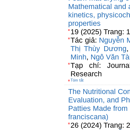
Mathematical and ar
kinetics, physicoc
properties
19 (2025) Trang: 
Tác giả:
Nguyễn M
Thị Thùy Dương
Minh
,
Ngô Văn Tà
Tạp chí: Journa
Research
Tóm tắt
The Nutritional Co
Evaluation, and Ph
Patties Made from 
franciscana)
26 (2024) Trang: 