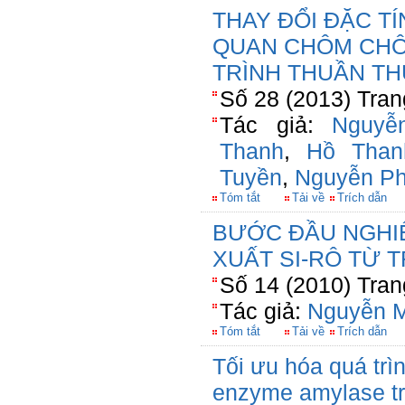
THAY ĐỔI ĐẶC T
QUAN CHÔM CHÔ
TRÌNH THUẦN TH
Số 28 (2013) Tran
Tác giả:
Nguyễ
Thanh
,
Hồ Tha
Tuyền
,
Nguyễn P
Tóm tắt
Tải về
Trích dẫn
BƯỚC ĐẦU NGHI
XUẤT SI-RÔ TỪ 
Số 14 (2010) Tran
Tác giả:
Nguyễn M
Tóm tắt
Tải về
Trích dẫn
Tối ưu hóa quá trì
enzyme amylase tr