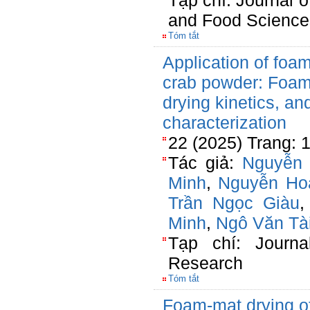
Tạp chí: Journal o
and Food Science
Tóm tắt
Application of foam
crab powder: Foami
drying kinetics, an
characterization
22 (2025) Trang: 
Tác giả:
Nguyễn 
Minh
,
Nguyễn Ho
Trần Ngọc Giàu
Minh
,
Ngô Văn Tà
Tạp chí: Journa
Research
Tóm tắt
Foam-mat drying o