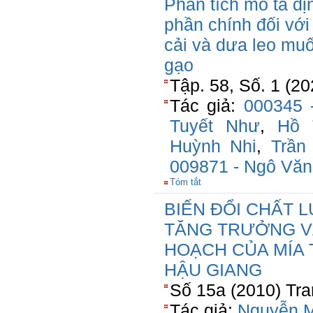
Phân tích mô tả đị
phần chính đối vớ
cải và dưa leo mu
gạo
Tập. 58, Số. 1 (2
Tác giả:
000345 
Tuyết Như
,
Hồ 
Huỳnh Nhi
,
Trần
009871 - Ngô Văn
Tóm tắt
BIẾN ĐỔI CHẤT 
TĂNG TRƯỞNG V
HOẠCH CỦA MÍA 
HẬU GIANG
Số 15a (2010) Tra
Tác giả:
Nguyễn M