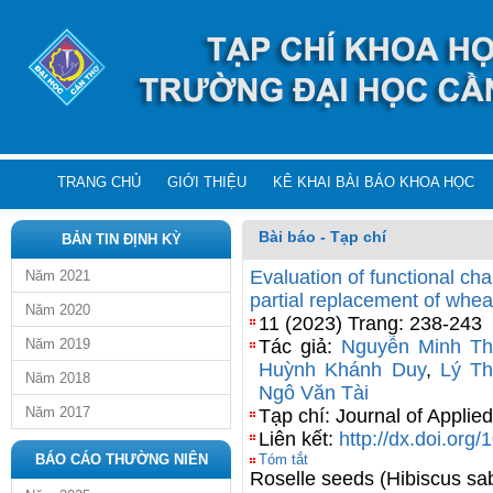
TRANG CHỦ
GIỚI THIỆU
KÊ KHAI BÀI BÁO KHOA HỌC
Bài báo - Tạp chí
BẢN TIN ĐỊNH KỲ
Evaluation of functional cha
Năm 2021
partial replacement of wheat
Năm 2020
11 (2023) Trang: 238-243
Năm 2019
Tác giả:
Nguyễn Minh Th
Huỳnh Khánh Duy
,
Lý T
Năm 2018
Ngô Văn Tài
Năm 2017
Tạp chí: Journal of Applie
Liên kết:
http://dx.doi.or
BÁO CÁO THƯỜNG NIÊN
Tóm tắt
Roselle seeds (Hibiscus sab