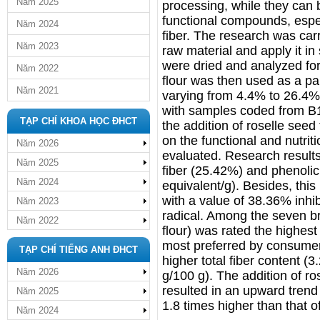
Năm 2025
processing, while they can 
functional compounds, espe
Năm 2024
fiber. The research was car
Năm 2023
raw material and apply it in
were dried and analyzed for
Năm 2022
flour was then used as a pa
Năm 2021
varying from 4.4% to 26.4% 
with samples coded from B1
TẠP CHÍ KHOA HỌC ĐHCT
the addition of roselle seed 
on the functional and nutrit
Năm 2026
evaluated. Research results
Năm 2025
fiber (25.42%) and phenoli
Năm 2024
equivalent/g). Besides, this
with a value of 38.36% inhib
Năm 2023
radical. Among the seven br
Năm 2022
flour) was rated the highest
most preferred by consume
TẠP CHÍ TIẾNG ANH ĐHCT
higher total fiber content (
Năm 2026
g/100 g). The addition of r
resulted in an upward trend 
Năm 2025
1.8 times higher than that o
Năm 2024