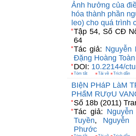
Ảnh hưởng của điều
hóa thành phần nguy
leo) cho quá trình
Tập 54, Số CĐ Nô
64
Tác giả:
Nguyễn 
Đặng Hoàng Toàn
DOI:
10.22144/ctu
Tóm tắt
Tải về
Trích dẫn
BIệN PHáP LàM 
PHẩM RƯợU VAN
Số 18b (2011) Tra
Tác giả:
Nguyễn
Tuyền
,
Nguyễn
Phước
Tóm tắt
Tải về
Trích dẫn