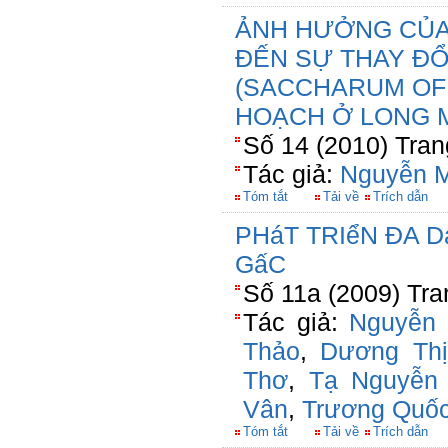
ẢNH HƯỞNG CỦA 
ĐẾN SỰ THAY ĐỔ
(SACCHARUM OFF
HOẠCH Ở LONG M
Số 14 (2010) Tran
Tác giả:
Nguyễn M
Tóm tắt
Tải về
Trích dẫn
PHáT TRIểN ĐA 
GấC
Số 11a (2009) Tra
Tác giả:
Nguyễn 
Thảo
,
Dương Th
Thơ
,
Tạ Nguyễn
Vân
,
Trương Quốc
Tóm tắt
Tải về
Trích dẫn