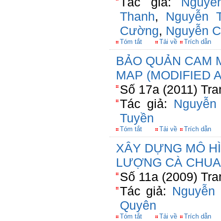
Tác giả:
Nguyễ
Thanh
,
Nguyễn 
Cường
,
Nguyễn C
Tóm tắt
Tải về
Trích dẫn
BẢO QUẢN CAM 
MAP (MODIFIED
Số 17a (2011) Tra
Tác giả:
Nguyễn
Tuyền
Tóm tắt
Tải về
Trích dẫn
XÂY DỰNG MÔ HÌ
LƯỢNG CÀ CHUA
Số 11a (2009) Tra
Tác giả:
Nguyễn 
Quyên
Tóm tắt
Tải về
Trích dẫn