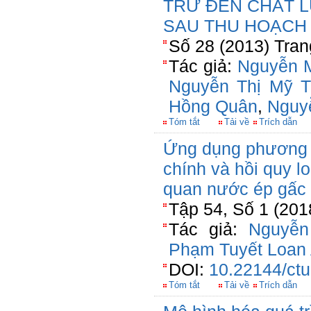
TRỮ ĐẾN CHẤT 
SAU THU HOẠCH
Số 28 (2013) Tran
Tác giả:
Nguyễn 
Nguyễn Thị Mỹ T
Hồng Quân
,
Nguy
Tóm tắt
Tải về
Trích dẫn
Ứng dụng phương 
chính và hồi quy l
quan nước ép gấc 
Tập 54, Số 1 (201
Tác giả:
Nguyễn
Phạm Tuyết Loan
DOI:
10.22144/ctu
Tóm tắt
Tải về
Trích dẫn