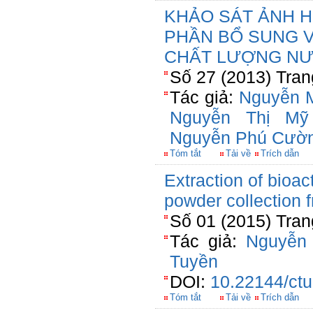
KHẢO SÁT ẢNH 
PHẦN BỔ SUNG V
CHẤT LƯỢNG NƯ
Số 27 (2013) Tran
Tác giả:
Nguyễn 
Nguyễn Thị Mỹ
Nguyễn Phú Cườ
Tóm tắt
Tải về
Trích dẫn
Extraction of bioa
powder collection
Số 01 (2015) Tran
Tác giả:
Nguyễn
Tuyền
DOI:
10.22144/ctu
Tóm tắt
Tải về
Trích dẫn