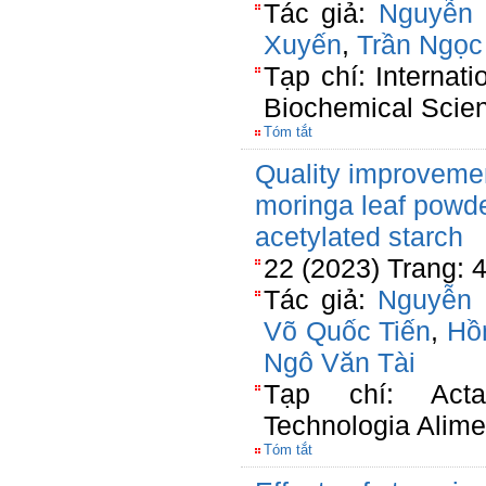
Tác giả:
Nguyễn 
Xuyến
,
Trần Ngọc
Tạp chí: Internat
Biochemical Scie
Tóm tắt
Quality improvement
moringa leaf powd
acetylated starch
22 (2023) Trang:
Tác giả:
Nguyễn 
Võ Quốc Tiến
,
Hồ
Ngô Văn Tài
Tạp chí: Acta
Technologia Alime
Tóm tắt