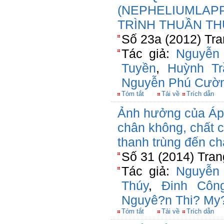
(NEPHELIUMLAPP
TRÌNH THUẦN TH
Số 23a (2012) Tra
Tác giả:
Nguyễn
Tuyền
,
Huỳnh Tr
Nguyễn Phú Cườ
Tóm tắt
Tải về
Trích dẫn
Ảnh hưởng của Áp 
chân không, chất 
thanh trùng đến c
Số 31 (2014) Tran
Tác giả:
Nguyễn
Thúy
,
Đinh Côn
Nguyê?n Thi? My
Tóm tắt
Tải về
Trích dẫn