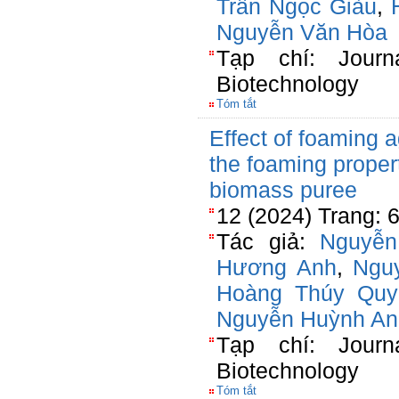
Trần Ngọc Giàu
,
Nguyễn Văn Hòa
Tạp chí: Journ
Biotechnology
Tóm tắt
Effect of foaming a
the foaming proper
biomass puree
12 (2024) Trang: 
Tác giả:
Nguyễn
Hương Anh
,
Ngu
Hoàng Thúy Quy
Nguyễn Huỳnh An
Tạp chí: Journ
Biotechnology
Tóm tắt