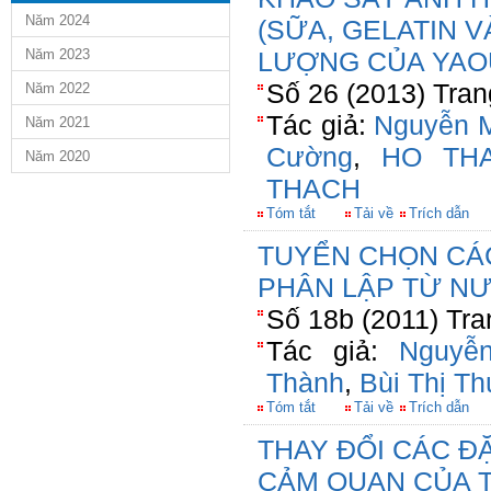
Năm 2024
(SỮA, GELATIN 
Năm 2023
LƯỢNG CỦA YAO
Số 26 (2013) Tran
Năm 2022
Tác giả:
Nguyễn M
Năm 2021
Cường
,
HO TH
Năm 2020
THACH
Tóm tắt
Tải về
Trích dẫn
TUYỂN CHỌN CÁ
PHÂN LẬP TỪ N
Số 18b (2011) Tra
Tác giả:
Nguyễ
Thành
,
Bùi Thị T
Tóm tắt
Tải về
Trích dẫn
THAY ĐỔI CÁC Đ
CẢM QUAN CỦA 