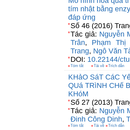
Mô hình hóa quá tr
tím nhật bằng enz
đáp ứng
Số 46 (2016) Tran
Tác giả:
Nguyễn M
Trân
,
Phạm Thị
Trang
,
Ngô Văn T
DOI:
10.22144/ctu
Tóm tắt
Tải về
Trích dẫn
KHảO SáT CáC Y
QUá TRìNH CHế 
KHóM
Số 27 (2013) Tran
Tác giả:
Nguyễn 
Đinh Công Dinh
,
T
Tóm tắt
Tải về
Trích dẫn