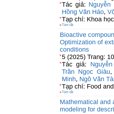
Tác giả:
Nguyễn 
Hồng Văn Háo
,
V
Tạp chí: Khoa học
Tóm tắt
Bioactive compoun
Optimization of ex
conditions
5 (2025) Trang: 1
Tác giả:
Nguyễn
Trần Ngọc Giàu
Minh
,
Ngô Văn Tà
Tạp chí: Food an
Tóm tắt
Mathematical and ar
modeling for descri