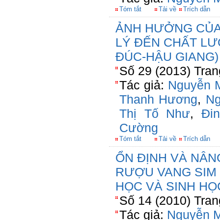
Tóm tắt
Tải về
Trích dẫn
ẢNH HƯỞNG CỦA 
LÝ ĐẾN CHẤT L
ĐÚC-HẬU GIANG)
Số 29 (2013) Tran
Tác giả:
Nguyễn M
Thanh Hương
,
Ng
Thị Tố Như
,
Đi
Cường
Tóm tắt
Tải về
Trích dẫn
ỔN ĐỊNH VÀ NÂ
RƯỢU VANG SIM 
HỌC VÀ SINH HỌ
Số 14 (2010) Tran
Tác giả:
Nguyễn M