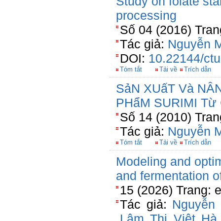
Study on folate sta
processing
Số 04 (2016) Tran
Tác giả:
Nguyễn M
DOI:
10.22144/ctu
Tóm tắt
Tải về
Trích dẫn
SảN XUấT Và NÂ
PHẩM SURIMI Từ 
Số 14 (2010) Tran
Tác giả:
Nguyễn M
Tóm tắt
Tải về
Trích dẫn
Modeling and optim
and fermentation o
15 (2026) Trang: 
Tác giả:
Nguyễn 
Lâm Thị Việt Hà