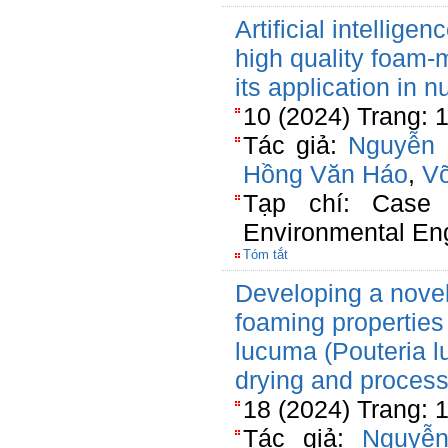
Artificial intellige
high quality foam-
its application in n
10 (2024) Trang: 
Tác giả:
Nguyễn 
Hồng Văn Háo
,
V
Tạp chí: Case 
Environmental En
Tóm tắt
Developing a novel 
foaming properties
lucuma (Pouteria 
drying and process
18 (2024) Trang: 
Tác giả:
Nguyễ