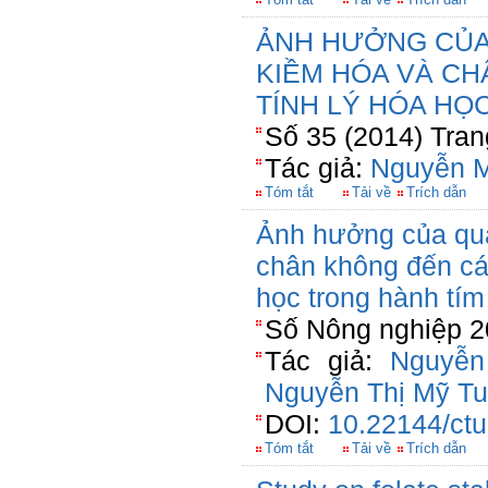
ẢNH HƯỞNG CỦA
KIỀM HÓA VÀ CH
TÍNH LÝ HÓA HỌ
Số 35 (2014) Tran
Tác giả:
Nguyễn M
Tóm tắt
Tải về
Trích dẫn
Ảnh hưởng của qua
chân không đến các 
học trong hành tí
Số Nông nghiệp 2
Tác giả:
Nguyễn
Nguyễn Thị Mỹ T
DOI:
10.22144/ctu
Tóm tắt
Tải về
Trích dẫn