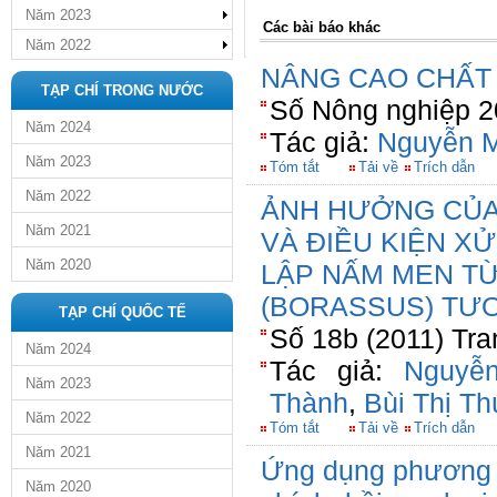
Năm 2023
Các bài báo khác
Năm 2022
NÂNG CAO CHẤT
TẠP CHÍ TRONG NƯỚC
Số Nông nghiệp 2
Năm 2024
Tác giả:
Nguyễn M
Năm 2023
Tóm tắt
Tải về
Trích dẫn
Năm 2022
ẢNH HƯỞNG CỦA
Năm 2021
VÀ ĐIỀU KIỆN X
Năm 2020
LẬP NẤM MEN T
(BORASSUS) TƯƠ
TẠP CHÍ QUỐC TẾ
Số 18b (2011) Tra
Năm 2024
Tác giả:
Nguyễ
Năm 2023
Thành
,
Bùi Thị T
Năm 2022
Tóm tắt
Tải về
Trích dẫn
Năm 2021
Ứng dụng phương 
Năm 2020