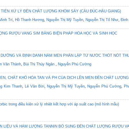
 TIỀN XỬ LÝ ĐẾN CHẤT LƯỢNG KHÓM SẤY (CẦU ĐÚC-HẬU GIANG)
inh Trí
,
Hồ Thanh Hương
,
Nguyễn Thị Mỹ Tuyền
,
Nguyễn Thị Tố Như
,
Đinh
ỢNG RƯỢU VANG SIM BẰNG BIỆN PHÁP HÓA HỌC VÀ SINH HỌC
DƯỠNG VÀ ĐỊNH DANH NẤM MEN PHÂN LẬP TỪ NƯỚC THỐT NỐT THU 
n Văn Thành
,
Bùi Thị Thúy Ngân
,
Nguyễn Phú Cường
EN, CHẤT KHÔ HÒA TAN VÀ PH CỦA DỊCH LÊN MEN ĐẾN CHẤT LƯỢN
g Kim Thanh
,
Lê Văn Bời
,
Nguyễn Thị Mỹ Tuyền
,
Nguyễn Phú Cường
,
Ph
rbic trong điều kiện xử lý nhiệt kết hợp với áp suất cao (mô hình mẫu)
 LIỆU VÀ HÀM LƯỢNG TANNIN BỔ SUNG ĐẾN CHẤT LƯỢNG RƯỢU V