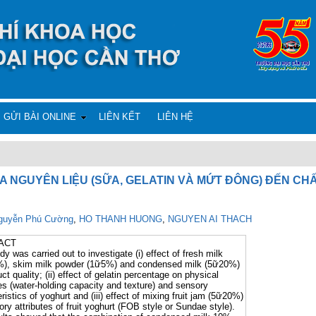
GỬI BÀI ONLINE
LIÊN KẾT
LIÊN HỆ
 NGUYÊN LIỆU (SỮA, GELATIN VÀ MỨT ĐÔNG) ĐẾN CH
guyễn Phú Cường
,
HO THANH HUONG
,
NGUYEN AI THACH
ACT
dy was carried out to investigate (i) effect of fresh milk
), skim milk powder (1ữ5%) and condensed milk (5ữ20%)
ct quality; (ii) effect of gelatin percentage on physical
es (water-holding capacity and texture) and sensory
ristics of yoghurt and (iii) effect of mixing fruit jam (5ữ20%)
ry attributes of fruit yoghurt (FOB style or Sundae style).