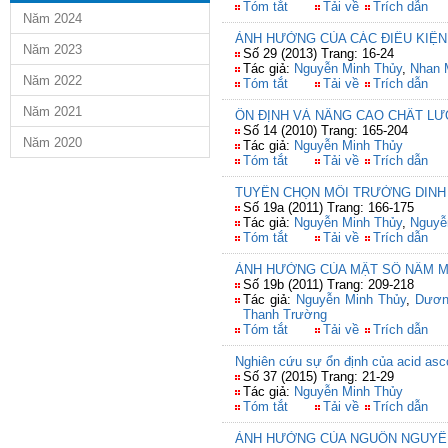
Tóm tắt
Tải về
Trích dẫn
Năm 2024
ẢNH HƯỞNG CỦA CÁC ĐIỀU KIỆN
Năm 2023
Số 29 (2013) Trang: 16-24
Tác giả:
Nguyễn Minh Thủy
,
Nhan M
Năm 2022
Tóm tắt
Tải về
Trích dẫn
Năm 2021
ỔN ĐỊNH VÀ NÂNG CAO CHẤT LƯ
Số 14 (2010) Trang: 165-204
Năm 2020
Tác giả:
Nguyễn Minh Thủy
Tóm tắt
Tải về
Trích dẫn
TUYỂN CHỌN MÔI TRƯỜNG DINH 
Số 19a (2011) Trang: 166-175
Tác giả:
Nguyễn Minh Thủy
,
Nguyễ
Tóm tắt
Tải về
Trích dẫn
ẢNH HƯỞNG CỦA MẬT SỐ NẤM M
Số 19b (2011) Trang: 209-218
Tác giả:
Nguyễn Minh Thủy
,
Dươn
Thanh Trường
Tóm tắt
Tải về
Trích dẫn
Nghiên cứu sự ổn định của acid asco
Số 37 (2015) Trang: 21-29
Tác giả:
Nguyễn Minh Thủy
Tóm tắt
Tải về
Trích dẫn
ẢNH HƯỞNG CỦA NGUỒN NGUYÊN