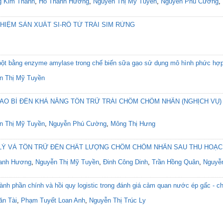
 Kim Thanh
,
Hồ Thanh Hương
,
Nguyễn Thị Mỹ Tuyền
,
Nguyễn Phú Cường
,
IỆM SẢN XUẤT SI-RÔ TỪ TRÁI SIM RỪNG
h bột bằng enzyme amylase trong chế biến sữa gạo sử dụng mô hình phức hợ
n Thị Mỹ Tuyền
AO BÌ ĐẾN KHẢ NĂNG TỒN TRỮ TRÁI CHÔM CHÔM NHÃN (NGHỊCH VỤ)
n Thị Mỹ Tuyền
,
Nguyễn Phú Cường
,
Mông Thị Hưng
 LÝ VÀ TỒN TRỮ ĐẾN CHẤT LƯỢNG CHÔM CHÔM NHÃN SAU THU HOẠ
anh Hương
,
Nguyễn Thị Mỹ Tuyền
,
Đinh Công Dinh
,
Trần Hồng Quân
,
Nguyễ
nh phần chính và hồi quy logistic trong đánh giá cảm quan nước ép gấc - c
ăn Tài
,
Phạm Tuyết Loan Anh
,
Nguyễn Thị Trúc Ly