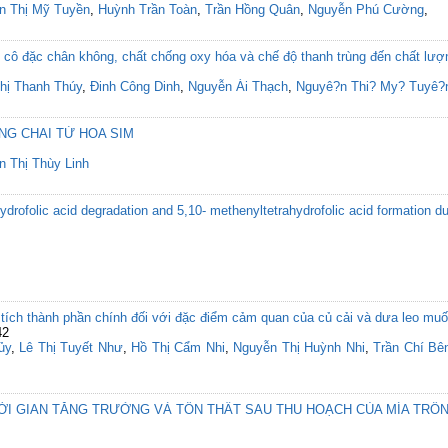
n Thị Mỹ Tuyền
,
Huỳnh Trần Toàn
,
Trần Hồng Quân
,
Nguyễn Phú Cường
,
 cô đặc chân không, chất chống oxy hóa và chế độ thanh trùng đến chất l
hị Thanh Thúy
,
Đinh Công Dinh
,
Nguyễn Ái Thạch
,
Nguyê?n Thi? My? Tuyê?
NG CHAI TỪ HOA SIM
n Thị Thùy Linh
hydrofolic acid degradation and 5,10- methenyltetrahydrofolic acid formation 
 tích thành phần chính đối với đặc điểm cảm quan của củ cải và dưa leo mu
42
ủy
,
Lê Thị Tuyết Như
,
Hồ Thị Cẩm Nhi
,
Nguyễn Thị Huỳnh Nhi
,
Trần Chí Bê
ỜI GIAN TĂNG TRƯỞNG VÀ TỔN THẤT SAU THU HOẠCH CỦA MÍA TRỒN