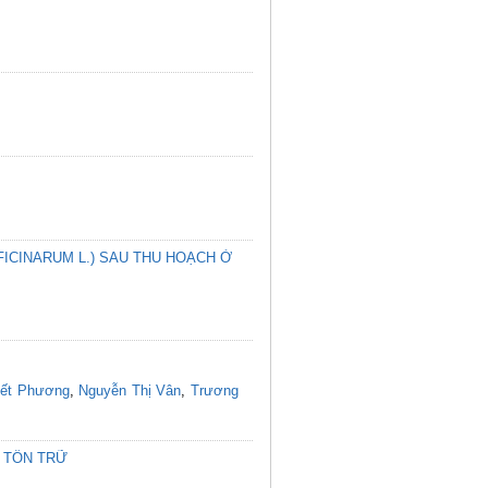
ICINARUM L.) SAU THU HOẠCH Ở
yết Phương
,
Nguyễn Thị Vân
,
Trương
 TỒN TRỮ