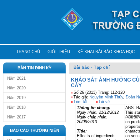
TRANG CHỦ
GIỚI THIỆU
KÊ KHAI BÀI BÁO KHOA HỌC
Bài báo - Tạp chí
BẢN TIN ĐỊNH KỲ
Năm 2021
KHẢO SÁT ẢNH HƯỞNG CỦA
CÂY
Năm 2020
Số 26 (2013) Trang: 112-120
Tác giả:
Nguyễn Minh Thủy
,
Đoàn N
Năm 2019
Tóm tắt
Tải về
Năm 2018
Thông tin chung:
ABSTR
Ngày nhận:
21/12/2012
This stu
Năm 2017
Ngày chấp nhận:
(40ữ80%
20/06/2013
on produ
properti
BÁO CÁO THƯỜNG NIÊN
Title:
characte
Effects of ingredients
on senso