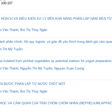
: 100-107
 HOẠCH VÀ ĐIỀU KIỆN XỬ LÝ ĐẾN KHẢ NĂNG PHÂN LẬP NẤM MEN T
n Văn Thành
,
Bùi Thị Thúy Ngân
nh phần chính, hồi quy logistic và giản đồ yêu thích trong đánh giá cảm q
n Thị Mỹ Tuyền
ia isolated from pickled vegetables as potential starters for yogurt preparation
n Văn Thành
,
Nguyễn Thị Mỹ Tuyền
,
Nguyen Xuan Cuong
N ĐƯỢC PHÂN LẬP TỪ NƯỚC THỐT NỐT
n Văn Thành
,
Bùi Thị Thúy Ngân
A HỌC VÀ CẢM QUAN CỦA TRÁI CHÔM CHÔM NHÃN (NEPHELIUMLAPPAC