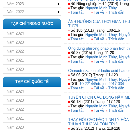
Số Nông nghiệp 2014 (2014) Trang
Năm 2023
Tác giả:
Nguyễn Minh Thủy
Năm 2022
Tóm tắt
Tải về
Trích dẫn
ẢNH HƯỞNG CỦA THỜI GIAN THU
TẠP CHÍ TRONG NƯỚC
TƯƠI
Số 18b (2011) Trang: 108-116
Năm 2024
Tác giả:
Nguyễn Minh Thủy
,
Nguyễ
Tóm tắt
Tải về
Trích dẫn
Năm 2023
Ứng dụng phương pháp phân tích thà
Năm 2022
Số 37 (2015) Trang: 11-20
Tác giả:
Nguyễn Minh Thủy
,
Nguyễ
Năm 2021
Tóm tắt
Tải về
Trích dẫn
Năm 2020
Characterization of lactic acid bacter
Số 06 (2017) Trang: 111-120
Tác giả:
Nguyễn Minh Thủy
,
Nguyễ
TẠP CHÍ QUỐC TẾ
DOI:
10.22144/ctu.jen.2017.034
Tóm tắt
Tải về
Trích dẫn
Năm 2024
TUYỂN CHỌN CÁC DÒNG NẤM ME
Năm 2023
Số 18b (2011) Trang: 117-126
Tác giả:
Nguyễn Minh Thủy
,
Nguyễ
Năm 2022
Tóm tắt
Tải về
Trích dẫn
Năm 2021
THAY ĐỔI CÁC ĐẶC TÍNH LÝ HÓ
THUẦN THỤC VÀ TỒN TRỮ
Năm 2020
Số 23a (2012) Trang: 118-128