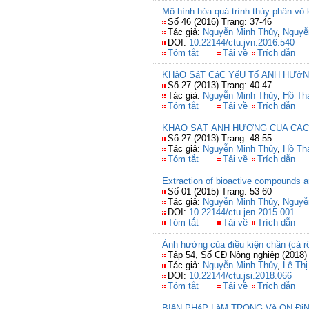
Mô hình hóa quá trình thủy phân vỏ
Số 46 (2016) Trang: 37-46
Tác giả:
Nguyễn Minh Thủy
,
Nguyễ
DOI:
10.22144/ctu.jvn.2016.540
Tóm tắt
Tải về
Trích dẫn
KHảO SáT CáC YếU Tố ẢNH HƯở
Số 27 (2013) Trang: 40-47
Tác giả:
Nguyễn Minh Thủy
,
Hồ Th
Tóm tắt
Tải về
Trích dẫn
KHẢO SÁT ẢNH HƯỞNG CỦA CÁC
Số 27 (2013) Trang: 48-55
Tác giả:
Nguyễn Minh Thủy
,
Hồ Th
Tóm tắt
Tải về
Trích dẫn
Extraction of bioactive compounds 
Số 01 (2015) Trang: 53-60
Tác giả:
Nguyễn Minh Thủy
,
Nguyễ
DOI:
10.22144/ctu.jen.2015.001
Tóm tắt
Tải về
Trích dẫn
Ảnh hưởng của điều kiện chần (cà rốt
Tập 54, Số CĐ Nông nghiệp (2018) 
Tác giả:
Nguyễn Minh Thủy
,
Lê Th
DOI:
10.22144/ctu.jsi.2018.066
Tóm tắt
Tải về
Trích dẫn
BIệN PHáP LàM TRONG Và ỔN Đ