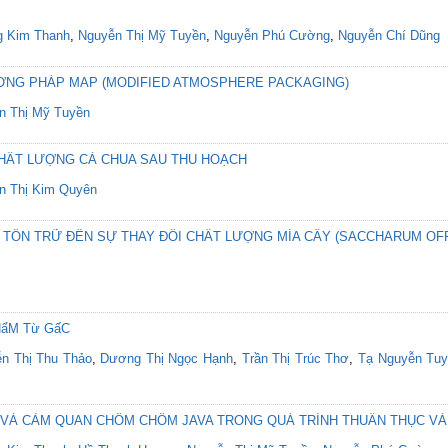
 Kim Thanh
,
Nguyễn Thị Mỹ Tuyền
,
Nguyễn Phú Cường
,
Nguyễn Chí Dũng
NG PHÁP MAP (MODIFIED ATMOSPHERE PACKAGING)
n Thị Mỹ Tuyền
CHẤT LƯỢNG CÀ CHUA SAU THU HOẠCH
n Thị Kim Quyên
 TỒN TRỮ ĐẾN SỰ THAY ĐỔI CHẤT LƯỢNG MÍA CÂY (SACCHARUM OFF
HẩM Từ GấC
n Thị Thu Thảo
,
Dương Thị Ngọc Hạnh
,
Trần Thị Trúc Thơ
,
Tạ Nguyễn Tu
C VÀ CẢM QUAN CHÔM CHÔM JAVA TRONG QUÁ TRÌNH THUẦN THỤC VÀ