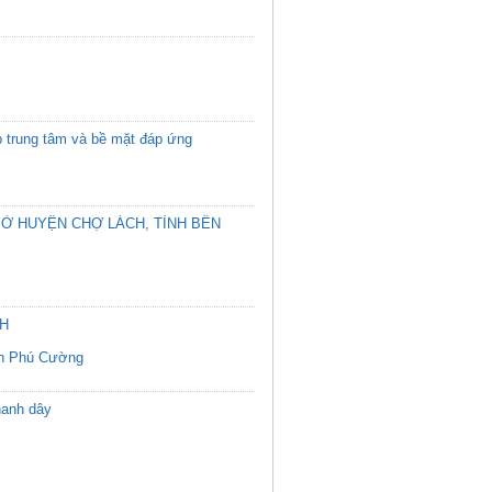
p trung tâm và bề mặt đáp ứng
 Ở HUYỆN CHỢ LÁCH, TỈNH BẾN
CH
n Phú Cường
hanh dây