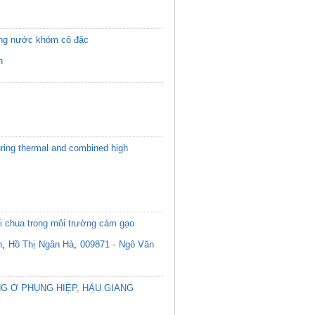
ượng nước khóm cô đặc
n
during thermal and combined high
ối chua trong môi trường cám gạo
n
,
Hồ Thị Ngân Hà
,
009871 - Ngô Văn
G Ở PHỤNG HIỆP, HẬU GIANG