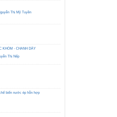
guyễn Thị Mỹ Tuyền
C KHÓM - CHANH DÂY
uyễn Thị Nếp
h chế biến nước ép hỗn hợp