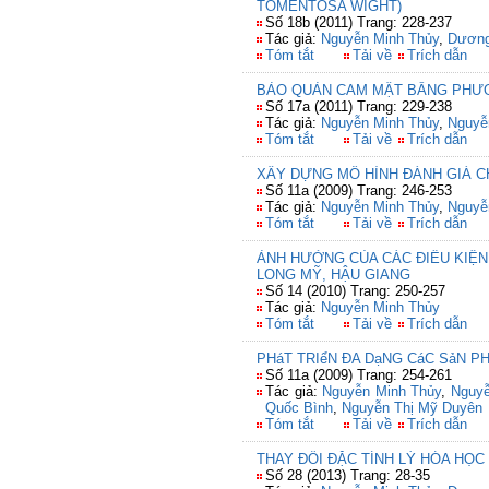
TOMENTOSA WIGHT)
Số 18b (2011) Trang: 228-237
Tác giả:
Nguyễn Minh Thủy
,
Dương
Tóm tắt
Tải về
Trích dẫn
BẢO QUẢN CAM MẬT BẰNG PHƯƠ
Số 17a (2011) Trang: 229-238
Tác giả:
Nguyễn Minh Thủy
,
Nguyễ
Tóm tắt
Tải về
Trích dẫn
XÂY DỰNG MÔ HÌNH ĐÁNH GIÁ 
Số 11a (2009) Trang: 246-253
Tác giả:
Nguyễn Minh Thủy
,
Nguyễ
Tóm tắt
Tải về
Trích dẫn
ẢNH HƯỞNG CỦA CÁC ĐIỀU KIỆN
LONG MỸ, HẬU GIANG
Số 14 (2010) Trang: 250-257
Tác giả:
Nguyễn Minh Thủy
Tóm tắt
Tải về
Trích dẫn
PHáT TRIểN ĐA DạNG CáC SảN P
Số 11a (2009) Trang: 254-261
Tác giả:
Nguyễn Minh Thủy
,
Nguyễ
Quốc Bình
,
Nguyễn Thị Mỹ Duyên
Tóm tắt
Tải về
Trích dẫn
THAY ĐỔI ĐẶC TÍNH LÝ HÓA HỌ
Số 28 (2013) Trang: 28-35