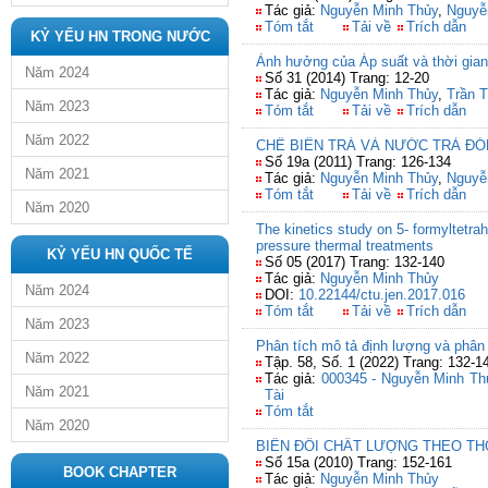
Tác giả:
Nguyễn Minh Thủy
,
Nguyễ
Tóm tắt
Tải về
Trích dẫn
KỶ YẾU HN TRONG NƯỚC
Ảnh hưởng của Áp suất và thời gian
Năm 2024
Số 31 (2014) Trang: 12-20
Tác giả:
Nguyễn Minh Thủy
,
Trần T
Năm 2023
Tóm tắt
Tải về
Trích dẫn
Năm 2022
CHẾ BIẾN TRÀ VÀ NƯỚC TRÀ ĐÓ
Số 19a (2011) Trang: 126-134
Năm 2021
Tác giả:
Nguyễn Minh Thủy
,
Nguyễ
Tóm tắt
Tải về
Trích dẫn
Năm 2020
The kinetics study on 5- formyltetra
pressure thermal treatments
KỶ YẾU HN QUỐC TẾ
Số 05 (2017) Trang: 132-140
Tác giả:
Nguyễn Minh Thủy
Năm 2024
DOI:
10.22144/ctu.jen.2017.016
Tóm tắt
Tải về
Trích dẫn
Năm 2023
Phân tích mô tả định lượng và phân
Năm 2022
Tập. 58, Số. 1 (2022) Trang: 132-1
Tác giả:
000345 - Nguyễn Minh Th
Năm 2021
Tài
Tóm tắt
Năm 2020
BIẾN ĐỔI CHẤT LƯỢNG THEO TH
Số 15a (2010) Trang: 152-161
BOOK CHAPTER
Tác giả:
Nguyễn Minh Thủy