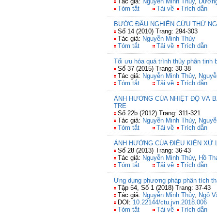
Tác giả:
Nguyễn Minh Thủy
,
Dương
Tóm tắt
Tải về
Trích dẫn
BƯỚC ĐẦU NGHIÊN CỨU THỬ NGH
Số 14 (2010) Trang: 294-303
Tác giả:
Nguyễn Minh Thủy
Tóm tắt
Tải về
Trích dẫn
Tối ưu hóa quá trình thủy phân tin
Số 37 (2015) Trang: 30-38
Tác giả:
Nguyễn Minh Thủy
,
Nguyễ
Tóm tắt
Tải về
Trích dẫn
ẢNH HƯỞNG CỦA NHIỆT ĐỘ VÀ B
TRE
Số 22b (2012) Trang: 311-321
Tác giả:
Nguyễn Minh Thủy
,
Nguyễ
Tóm tắt
Tải về
Trích dẫn
ẢNH HƯỞNG CỦA ĐIỀU KIỆN XỬ
Số 28 (2013) Trang: 36-43
Tác giả:
Nguyễn Minh Thủy
,
Hồ Th
Tóm tắt
Tải về
Trích dẫn
Ứng dụng phương pháp phân tích thà
Tập 54, Số 1 (2018) Trang: 37-43
Tác giả:
Nguyễn Minh Thủy
,
Ngô V
DOI:
10.22144/ctu.jvn.2018.006
Tóm tắt
Tải về
Trích dẫn