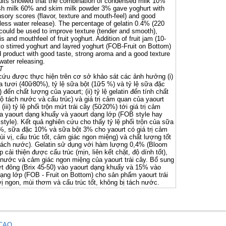
ults showed that the combination of condensed milk 10%
esh milk 60% and skim milk powder 3% gave yoghurt with
sory scores (flavor, texture and mouth-feel) and good
(less water release). The percentage of gelatin 0.4% (220
could be used to improve texture (tender and smooth),
s and mouthfeel of fruit yoghurt. Addition of fruit jam (10-
o stirred yoghurt and layred yoghurt (FOB-Fruit on Bottom)
d product with good taste, strong aroma and a good texture
water releasing.
T
cứu được thực hiện trên cơ sở khảo sát các ảnh hưởng (i)
ữa tươi (40ữ80%), tỷ lệ sữa bột (1ữ5 %) và tỷ lệ sữa đặc
đến chất lượng của yaourt; (ii) tỷ lệ gelatin đến tính chất
độ tách nước và cấu trúc) và giá trị cảm quan của yaourt
; (iii) tỷ lệ phối trộn mứt trái cây (5ữ20%) tới giá trị cảm
a yaourt dạng khuấy và yaourt dạng lớp (FOB style hay
style). Kết quả nghiên cứu cho thấy tỷ lệ phối trộn của sữa
%, sữa đặc 10% và sữa bột 3% cho yaourt có giá trị cảm
i vị, cấu trúc tốt, cảm giác ngon miệng) và chất lượng tốt
tách nước). Gelatin sử dụng với hàm lượng 0,4% (Bloom
p cải thiện được cấu trúc (mịn, liên kết chặt, độ dính tốt),
 nước và cảm giác ngon miệng của yaourt trái cây. Bổ sung
 đông (Brix 45-50) vào yaourt dạng khuấy và 15% vào
dạng lớp (FOB - Fruit on Bottom) cho sản phẩm yaourt trái
vị ngon, mùi thơm và cấu trúc tốt, không bị tách nước.
CAO