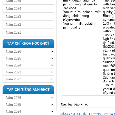
(milk, gelatin and fruit
The res
Năm 2025
jam) on yoghurt quality
with fr
Từ khóa:
high sen
Năm 2024
Yaourt, sữa, gelatin, mứt
quality 
đông, chất lượng
Bloom) 
Năm 2023
Keywords:
syneresi
Yoghurt, milk, gelatin,
15%) int
Năm 2022
jam, quality
provide
without 
Năm 2021
TóM Tắ
Nghiên 
tỷ lệ s
TẠP CHÍ KHOA HỌC ĐHCT
(5ữ20%) 
vật lý (
Năm 2026
trái cây
quan củ
Năm 2025
Sundae 
Năm 2024
tươi 60
quan (mù
Năm 2023
(không 
220) giú
Năm 2022
độ tách
10% mứt
yaourt 
TẠP CHÍ TIẾNG ANH ĐHCT
cây có 
Năm 2026
Các bài báo khác
Năm 2025
Năm 2024
NÂNG CAO CHẤT LƯỢNG BƠ CA 