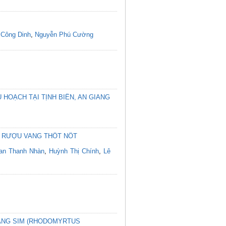
 Công Dinh
,
Nguyễn Phú Cường
HOẠCH TẠI TỊNH BIÊN, AN GIANG
G RƯỢU VANG THỐT NỐT
an Thanh Nhàn
,
Huỳnh Thị Chính
,
Lê
ANG SIM (RHODOMYRTUS