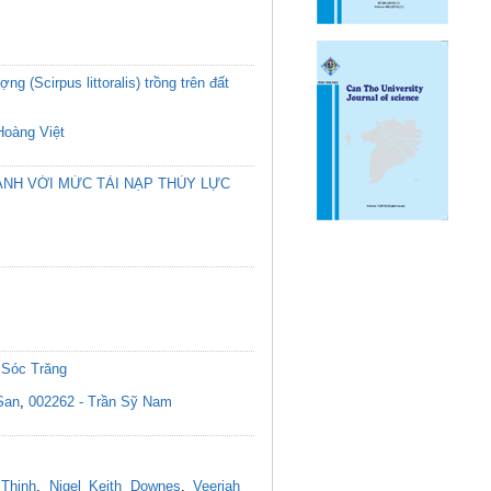
g (Scirpus littoralis) trồng trên đất
Hoàng Việt
ÀNH VỚI MỨC TẢI NẠP THỦY LỰC
 Sóc Trăng
San
,
002262 - Trần Sỹ Nam
Thịnh
,
Nigel Keith Downes
,
Veeriah