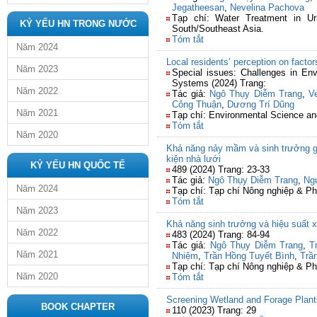
Jegatheesan
,
Nevelina Pachova
Tạp chí: Water Treatment in Ur
KỶ YẾU HN TRONG NƯỚC
South/Southeast Asia.
Tóm tắt
Năm 2024
Local residents’ perception on facto
Năm 2023
Special issues: Challenges in En
Systems (2024) Trang:
Năm 2022
Tác giả:
Ngô Thụy Diễm Trang
,
V
Công Thuận
,
Dương Trí Dũng
Năm 2021
Tạp chí: Environmental Science an
Tóm tắt
Năm 2020
Khả năng nảy mầm và sinh trưởng gi
kiện nhà lưới
KỶ YẾU HN QUỐC TẾ
489 (2024) Trang: 23-33
Tác giả:
Ngô Thụy Diễm Trang
,
Ng
Năm 2024
Tạp chí: Tạp chí Nông nghiệp & Ph
Tóm tắt
Năm 2023
Khả năng sinh trưởng và hiệu suất xử
Năm 2022
483 (2024) Trang: 84-94
Tác giả:
Ngô Thụy Diễm Trang
,
T
Năm 2021
Nhiệm
,
Trần Hồng Tuyết Bình
,
Trầ
Tạp chí: Tạp chí Nông nghiệp & Ph
Năm 2020
Tóm tắt
Screening Wetland and Forage Plants
BOOK CHAPTER
110 (2023) Trang: 29