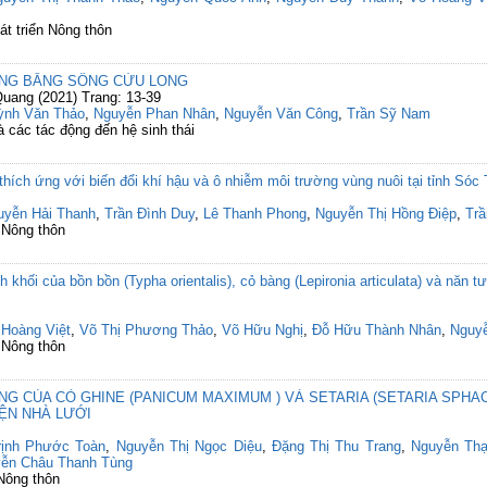
át triển Nông thôn
ỒNG BẰNG SÔNG CỬU LONG
uang (2021) Trang: 13-39
ỳnh Văn Thảo
,
Nguyễn Phan Nhân
,
Nguyễn Văn Công
,
Trần Sỹ Nam
 các tác động đến hệ sinh thái
hích ứng với biến đổi khí hậu và ô nhiễm môi trường vùng nuôi tại tỉnh Sóc 
uyễn Hải Thanh
,
Trần Đình Duy
,
Lê Thanh Phong
,
Nguyễn Thị Hồng Điệp
,
Tr
 Nông thôn
 khối của bồn bồn (Typha orientalis), cỏ bàng (Lepironia articulata) và năn tượn
 Hoàng Việt
,
Võ Thị Phương Thảo
,
Võ Hữu Nghị
,
Đỗ Hữu Thành Nhân
,
Nguy
 Nông thôn
G CỦA CỎ GHINE (PANICUM MAXIMUM ) VÀ SETARIA (SETARIA SPHAC
ỆN NHÀ LƯỚI
rịnh Phước Toàn
,
Nguyễn Thị Ngọc Diệu
,
Đặng Thị Thu Trang
,
Nguyễn Th
ễn Châu Thanh Tùng
 Nông thôn