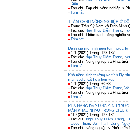
Diệu
Tạp chí: Tạp chí Nông nghiệp & Ph
Tóm tắt
THÂM CANH NÔNG NGHIỆP Ở Đ
Trong Trần Sỹ Nam và Đinh Minh Q
Tác giả:
Ngô Thụy Diễm Trang
,
Hu
Tạp chí: Thâm canh nông nghiệp và
Tóm tắt
Đánh giá mô hình nuôi tôm nước lợ t
421 (2021) Trang: 128-137
Tác giả:
Ngô Thụy Diễm Trang
,
Ng
Tạp chí: Nông nghiệp và Phát triển
Tóm tắt
Khả năng sinh trưởng và tích lũy sinh
mặn sodic kết hợp bón vôi.
421 (2021) Trang: 60-66
Tác giả:
Ngô Thụy Diễm Trang
,
Võ
Tạp chí: Nông nghiệp và Phát triển
Tóm tắt
KHẢ NĂNG ĐÁP ỨNG SINH TRƯỞN
MẶN KHÁC NHAU TRONG ĐIỀU KI
419 (2021) Trang: 127-134
Tác giả:
Ngô Thụy Diễm Trang
,
T
Quốc Thiện
,
Bùi Thanh Dung
,
Nguy
Tạp chí: Nông nghiệp & Phát triển