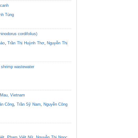
 canh
nh Tùng
inodorus cordifolius)
hảo
,
Trần Thị Huỳnh Thơ
,
Nguyễn Thị
eg shrimp wastewater
a Mau, Vietnam
ăn Công
,
Trần Sỹ Nam
,
Nguyễn Công
iệt
,
Phạm Việt Nữ
,
Nguyễn Thị Ngọc