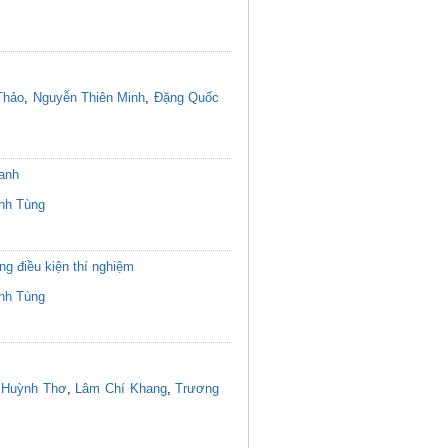
Thảo
,
Nguyễn Thiên Minh
,
Đặng Quốc
canh
nh Tùng
g điều kiện thí nghiệm
nh Tùng
ị Huỳnh Thơ
,
Lâm Chí Khang
,
Trương