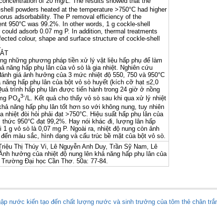
oncentration of 20 mg/L. The results showed that the
-shell powders heated at the temperature >750°C had higher
rus adsorbability. The P removal efficiency of the
ent 950°C was 99.2%. In other words, 1 g cockle-shell
 could adsorb 0.07 mg P. In addition, thermal treatments
fected colour, shape and surface structure of cockle-shell
.
TẮT
ong những phương pháp tiền xử lý vật liệu hấp phụ để làm
hả năng hấp phụ lân của vỏ sò là gia nhiệt. Nghiên cứu
ánh giá ảnh hưởng của 3 mức nhiệt độ 550, 750 và 950°C
ả năng hấp phụ lân của bột vỏ sò huyết (kích cỡ hạt ≤2,0
uá trình hấp phụ lân được tiến hành trong 24 giờ ở nồng
3-
 mg PO
/L. Kết quả cho thấy vỏ sò sau khi qua xử lý nhiệt
4
 khả năng hấp phụ lân tốt hơn so với không nung, tuy nhiên
a nhiệt đòi hỏi phải đạt >750°C. Hiệu suất hấp phụ lân của
 thức 950°C đạt 99,2%. Hay nói khác đi, lượng lân hấp
i 1 g vỏ sò là 0,07 mg P. Ngoài ra, nhiệt độ nung còn ảnh
đến màu sắc, hình dạng và cấu trúc bề mặt của bột vỏ sò.
Triệu Thị Thúy Vi, Lê Nguyễn Anh Duy, Trần Sỹ Nam, Lê
nh hưởng của nhiệt độ nung lên khả năng hấp phụ lân của
c Trường Đại học Cần Thơ. 50a: 77-84.
gập nước kiến tạo đến chất lượng nước và sinh trưởng của tôm thẻ chân tr