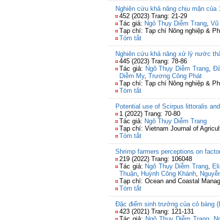
Nghiên cứu khả năng chịu mặn của 1
452 (2023) Trang: 21-29
Tác giả:
Ngô Thụy Diễm Trang
,
Vũ
Tạp chí: Tạp chí Nông nghiệp & Ph
Tóm tắt
Nghiên cứu khả năng xử lý nước thải
445 (2023) Trang: 78-86
Tác giả:
Ngô Thụy Diễm Trang
,
Đ
Diễm My
,
Trương Công Phát
Tạp chí: Tạp chí Nông nghiệp & Ph
Tóm tắt
Potential use of Scirpus littoralis 
1 (2022) Trang: 70-80
Tác giả:
Ngô Thụy Diễm Trang
Tạp chí: Vietnam Journal of Agricu
Tóm tắt
Shrimp farmers perceptions on facto
219 (2022) Trang: 106048
Tác giả:
Ngô Thụy Diễm Trang
,
El
Thuận
,
Huỳnh Công Khánh
,
Nguyễ
Tạp chí: Ocean and Coastal Mana
Tóm tắt
Đặc điểm sinh trưởng của cỏ bàng (L
423 (2021) Trang: 121-131
Tác giả:
Ngô Thụy Diễm Trang
,
N