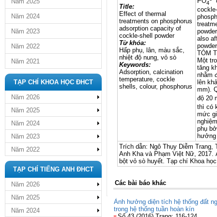
PO
c
Năm 2025
4
Title:
cockle
Effect of thermal
Năm 2024
phospho
treatments on phosphorus
treatm
adsorption capacity of
powder
Năm 2023
cockle-shell powder
also af
Từ khóa:
powder
Năm 2022
Hấp phụ, lân, màu sắc,
TÓM 
nhiệt độ nung, vỏ sò
Một tr
Năm 2021
Keywords:
tăng k
Adsorption, calcination
nhằm đ
temperature, cockle
lên kh
TẠP CHÍ KHOA HỌC ĐHCT
shells, colour, phosphorus
mm). Q
Năm 2026
độ 20
thì có
Năm 2025
mức gi
nghiệm
Năm 2024
phụ bở
hưởng 
Năm 2023
Trích dẫn: Ngô Thụy Diễm Trang, 
Năm 2022
Anh Kha và Phạm Việt Nữ, 2017. Ả
bột vỏ sò huyết. Tạp chí Khoa họ
TẠP CHÍ TIẾNG ANH ĐHCT
Các bài báo khác
Năm 2026
Năm 2025
Ảnh hưởng diện tích hệ thống đất n
trong hệ thống tuần hoàn kín
Năm 2024
Số 43 (2016) Trang: 116-124