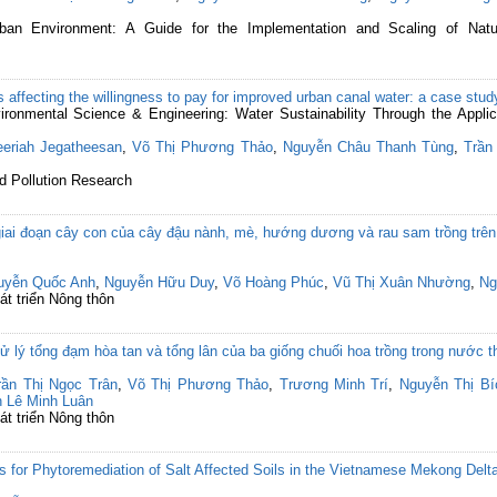
ban Environment: A Guide for the Implementation and Scaling of Natu
rs affecting the willingness to pay for improved urban canal water: a case stu
vironmental Science & Engineering: Water Sustainability Through the Appl
eeriah Jegatheesan
,
Võ Thị Phương Thảo
,
Nguyễn Châu Thanh Tùng
,
Trần
d Pollution Research
ai đoạn cây con của cây đậu nành, mè, hướng dương và rau sam trồng trên 
uyễn Quốc Anh
,
Nguyễn Hữu Duy
,
Võ Hoàng Phúc
,
Vũ Thị Xuân Nhường
,
Ng
át triển Nông thôn
 lý tổng đạm hòa tan và tổng lân của ba giống chuối hoa trồng trong nước th
rần Thị Ngọc Trân
,
Võ Thị Phương Thảo
,
Trương Minh Trí
,
Nguyễn Thị B
n Lê Minh Luân
át triển Nông thôn
 for Phytoremediation of Salt Affected Soils in the Vietnamese Mekong Delt