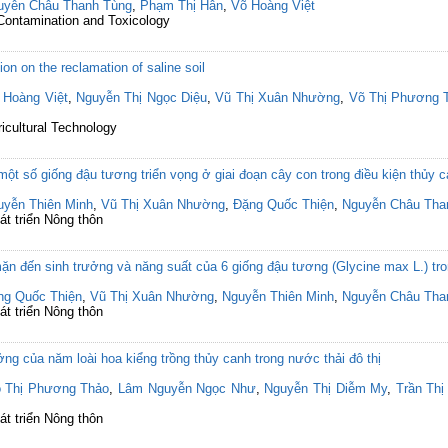
uyễn Châu Thanh Tùng
,
Phạm Thị Hân
,
Võ Hoàng Việt
 Contamination and Toxicology
ion on the reclamation of saline soil
 Hoàng Việt
,
Nguyễn Thị Ngọc Diệu
,
Vũ Thị Xuân Nhường
,
Võ Thị Phương 
ricultural Technology
t số giống đậu tương triển vọng ở giai đoạn cây con trong điều kiện thủy 
uyễn Thiên Minh
,
Vũ Thị Xuân Nhường
,
Đặng Quốc Thiện
,
Nguyễn Châu Tha
át triển Nông thôn
 đến sinh trưởng và năng suất của 6 giống đậu tương (Glycine max L.) tron
ng Quốc Thiện
,
Vũ Thị Xuân Nhường
,
Nguyễn Thiên Minh
,
Nguyễn Châu Tha
át triển Nông thôn
ng của năm loài hoa kiểng trồng thủy canh trong nước thải đô thị
 Thị Phương Thảo
,
Lâm Nguyễn Ngọc Như
,
Nguyễn Thị Diễm My
,
Trần Th
át triển Nông thôn