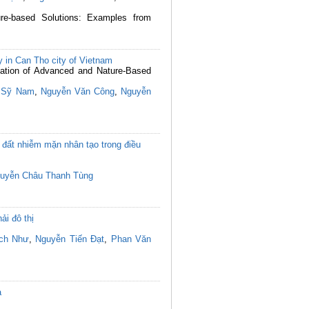
re-based Solutions: Examples from
dy in Can Tho city of Vietnam
ication of Advanced and Nature-Based
 Sỹ Nam
,
Nguyễn Văn Công
,
Nguyễn
đất nhiễm mặn nhân tạo trong điều
uyễn Châu Thanh Tùng
ải đô thị
ích Như
,
Nguyễn Tiến Đạt
,
Phan Văn
a