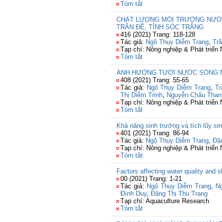
Tóm tắt
CHẤT LƯỢNG MÔI TRƯỜNG NƯỚC 
TRẦN ĐỀ, TỈNH SÓC TRĂNG
416 (2021) Trang: 118-128
Tác giả:
Ngô Thụy Diễm Trang
,
Tr
Tạp chí: Nông nghiệp & Phát triển
Tóm tắt
ẢNH HƯỞNG TƯỚI NƯỚC SÔNG NH
408 (2021) Trang: 55-65
Tác giả:
Ngô Thụy Diễm Trang
,
Tr
Thị Diễm Trinh
,
Nguyễn Châu Than
Tạp chí: Nông nghiệp & Phát triển
Tóm tắt
Khả năng sinh trưởng và tích lũy si
401 (2021) Trang: 86-94
Tác giả:
Ngô Thụy Diễm Trang
,
Đặ
Tạp chí: Nông nghiệp & Phát triển
Tóm tắt
Factors affecting water quality and
00 (2021) Trang: 1-21
Tác giả:
Ngô Thụy Diễm Trang
,
N
Đình Duy
,
Đặng Thị Thu Trang
Tạp chí: Aquaculture Research
Tóm tắt