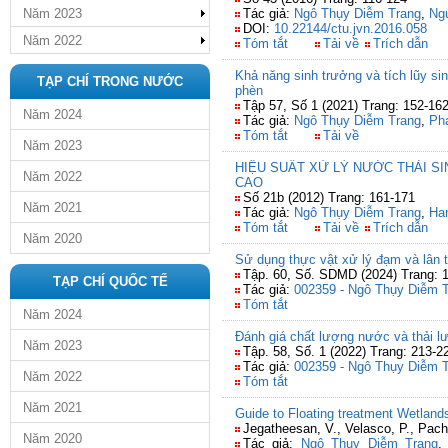
Năm 2023
Tác giả:
Ngô Thụy Diễm Trang
,
Ng
DOI:
10.22144/ctu.jvn.2016.058
Năm 2022
Tóm tắt
Tải về
Trích dẫn
Khả năng sinh trưởng và tích lũy sinh
TẠP CHÍ TRONG NƯỚC
phèn
Tập 57, Số 1 (2021) Trang: 152-16
Năm 2024
Tác giả:
Ngô Thụy Diễm Trang
,
Ph
Tóm tắt
Tải về
Năm 2023
HIỆU SUẤT XỬ LÝ NƯỚC THẢI S
Năm 2022
CAO
Số 21b (2012) Trang: 161-171
Năm 2021
Tác giả:
Ngô Thụy Diễm Trang
,
Han
Tóm tắt
Tải về
Trích dẫn
Năm 2020
Sử dụng thực vật xử lý đạm và lân t
Tập. 60, Số. SDMD (2024) Trang: 
TẠP CHÍ QUỐC TẾ
Tác giả:
002359 - Ngô Thụy Diễm 
Tóm tắt
Năm 2024
Đánh giá chất lượng nước và thải l
Năm 2023
Tập. 58, Số. 1 (2022) Trang: 213-2
Tác giả:
002359 - Ngô Thụy Diễm 
Năm 2022
Tóm tắt
Năm 2021
Guide to Floating treatment Wetlan
Jegatheesan, V., Velasco, P., Pach
Năm 2020
Tác giả:
Ngô Thụy Diễm Trang