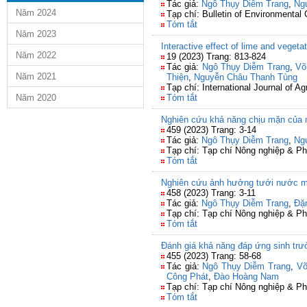
Tác giả:
Ngô Thụy Diễm Trang
,
Ng
Năm 2024
Tạp chí: Bulletin of Environmental
Tóm tắt
Năm 2023
Interactive effect of lime and vegetat
Năm 2022
19 (2023) Trang: 813-824
Tác giả:
Ngô Thụy Diễm Trang
,
Võ
Năm 2021
Thiện
,
Nguyễn Châu Thanh Tùng
Tạp chí: International Journal of Ag
Năm 2020
Tóm tắt
Nghiên cứu khả năng chịu mặn của mộ
459 (2023) Trang: 3-14
Tác giả:
Ngô Thụy Diễm Trang
,
Ng
Tạp chí: Tạp chí Nông nghiệp & Ph
Tóm tắt
Nghiên cứu ảnh hưởng tưới nước mặn
458 (2023) Trang: 3-11
Tác giả:
Ngô Thụy Diễm Trang
,
Đặ
Tạp chí: Tạp chí Nông nghiệp & Ph
Tóm tắt
Đánh giá khả năng đáp ứng sinh trưở
455 (2023) Trang: 58-68
Tác giả:
Ngô Thụy Diễm Trang
,
Võ
Công Phát
,
Đào Hoàng Nam
Tạp chí: Tạp chí Nông nghiệp & Ph
Tóm tắt