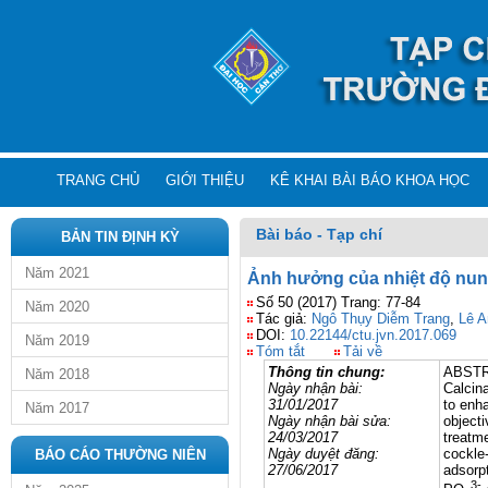
TRANG CHỦ
GIỚI THIỆU
KÊ KHAI BÀI BÁO KHOA HỌC
Bài báo - Tạp chí
BẢN TIN ĐỊNH KỲ
Năm 2021
Ảnh hưởng của nhiệt độ nung
Số 50 (2017) Trang: 77-84
Năm 2020
Tác giả:
Ngô Thụy Diễm Trang
,
Lê A
DOI:
10.22144/ctu.jvn.2017.069
Năm 2019
Tóm tắt
Tải về
Thông tin chung:
ABST
Năm 2018
Ngày nhận bài:
Calcina
31/01/2017
to enh
Năm 2017
Ngày nhận bài sửa:
objecti
24/03/2017
treatm
Ngày duyệt đăng:
cockle
BÁO CÁO THƯỜNG NIÊN
27/06/2017
adsorpt
3-