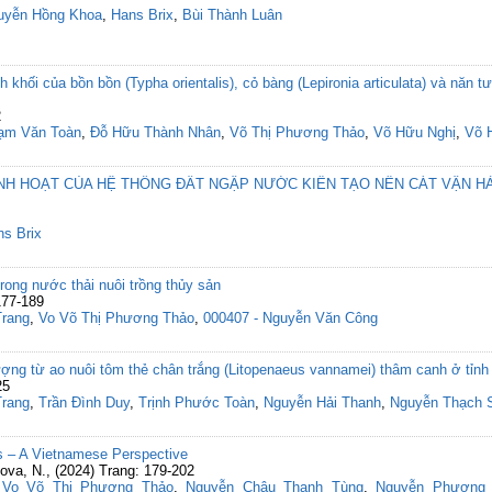
uyễn Hồng Khoa
,
Hans Brix
,
Bùi Thành Luân
 khối của bồn bồn (Typha orientalis), cỏ bàng (Lepironia articulata) và năn tượn
2
ạm Văn Toàn
,
Đỗ Hữu Thành Nhân
,
Võ Thị Phương Thảo
,
Võ Hữu Nghị
,
Võ 
INH HOẠT CỦA HỆ THỐNG ĐẤT NGẬP NƯỚC KIẾN TẠO NỀN CÁT VẬN H
s Brix
rong nước thải nuôi trồng thủy sản
177-189
Trang
,
Vo Võ Thị Phương Thảo
,
000407 - Nguyễn Văn Công
ượng từ ao nuôi tôm thẻ chân trắng (Litopenaeus vannamei) thâm canh ở tỉnh
25
Trang
,
Trần Đình Duy
,
Trịnh Phước Toàn
,
Nguyễn Hải Thanh
,
Nguyễn Thạch 
ds – A Vietnamese Perspective
ova, N., (2024) Trang: 179-202
,
Vo Võ Thị Phương Thảo
,
Nguyễn Châu Thanh Tùng
,
Nguyễn Phương 