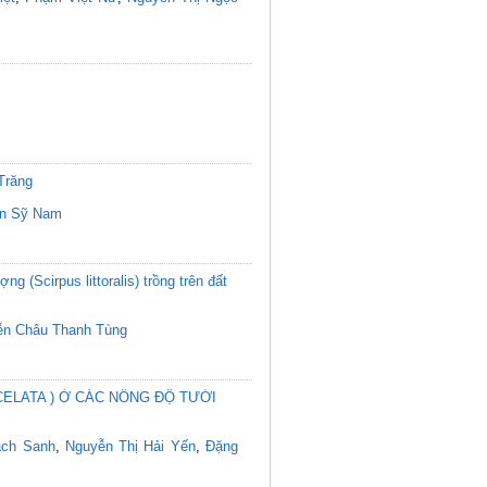
Trăng
ần Sỹ Nam
g (Scirpus littoralis) trồng trên đất
ễn Châu Thanh Tùng
ELATA ) Ở CÁC NỒNG ĐỘ TƯỚI
ạch Sanh
,
Nguyễn Thị Hải Yến
,
Đặng