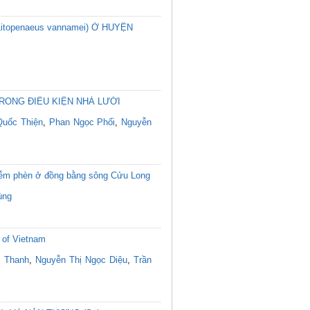
penaeus vannamei) Ở HUYỆN
RONG ĐIỀU KIỆN NHÀ LƯỚI
Quốc Thiện
,
Phan Ngọc Phối
,
Nguyễn
 nhiễm phèn ở đồng bằng sông Cửu Long
ùng
 of Vietnam
i Thanh
,
Nguyễn Thị Ngọc Diệu
,
Trần