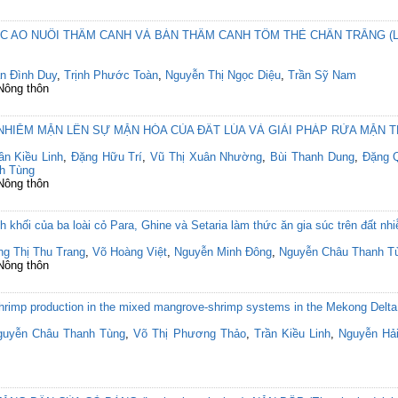
AO NUÔI THÂM CANH VÀ BÁN THÂM CANH TÔM THẺ CHÂN TRẮNG (Lito
ần Đình Duy
,
Trịnh Phước Toàn
,
Nguyễn Thị Ngọc Diệu
,
Trần Sỹ Nam
 Nông thôn
IỄM MẶN LÊN SỰ MẶN HÓA CỦA ĐẤT LÚA VÀ GIẢI PHÁP RỬA MẶN T
ần Kiều Linh
,
Đặng Hữu Trí
,
Vũ Thị Xuân Nhường
,
Bùi Thanh Dung
,
Đặng 
h Tùng
 Nông thôn
nh khối của ba loài cỏ Para, Ghine và Setaria làm thức ăn gia súc trên đất
ng Thị Thu Trang
,
Võ Hoàng Việt
,
Nguyễn Minh Đông
,
Nguyễn Châu Thanh T
 Nông thôn
 shrimp production in the mixed mangrove-shrimp systems in the Mekong Delta
guyễn Châu Thanh Tùng
,
Võ Thị Phương Thảo
,
Trần Kiều Linh
,
Nguyễn Hả