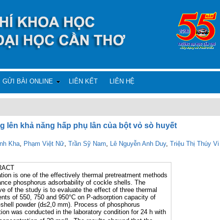
GỬI BÀI ONLINE
LIÊN KẾT
LIÊN HỆ
 lên khả năng hấp phụ lân của bột vỏ sò huyết
nh Kha
,
Phạm Việt Nữ
,
Trần Sỹ Nam
,
Lê Nguyễn Anh Duy
,
Triệu Thị Thúy Vi
RACT
tion is one of the effectively thermal pretreatment methods
ance phosphorus adsorbability of cockle shells. The
ve of the study is to evaluate the effect of three thermal
ents of 550, 750 and 950°C on P-adsorption capacity of
-shell powder (d≤2,0 mm). Process of phosphorus
ion was conducted in the laboratory condition for 24 h with