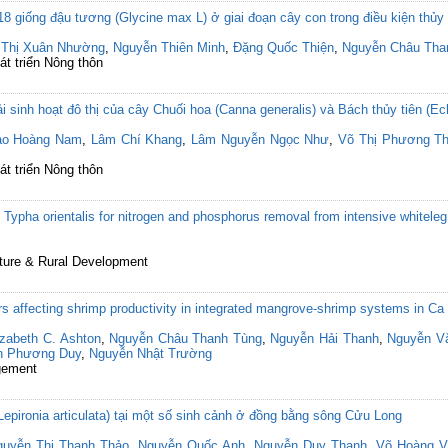
8 giống đậu tương (Glycine max L) ở giai đoạn cây con trong điều kiện thủy
 Thị Xuân Nhường
,
Nguyễn Thiên Minh
,
Đặng Quốc Thiện
,
Nguyễn Châu Tha
át triển Nông thôn
 sinh hoạt đô thị của cây Chuối hoa (Canna generalis) và Bách thủy tiên (Ech
ào Hoàng Nam
,
Lâm Chí Khang
,
Lâm Nguyễn Ngọc Như
,
Võ Thị Phương T
át triển Nông thôn
and Typha orientalis for nitrogen and phosphorus removal from intensive whitel
lture & Rural Development
rs affecting shrimp productivity in integrated mangrove-shrimp systems in C
izabeth C. Ashton
,
Nguyễn Châu Thanh Tùng
,
Nguyễn Hải Thanh
,
Nguyễn V
n Phương Duy
,
Nguyễn Nhật Trường
gement
epironia articulata) tại một số sinh cảnh ở đồng bằng sông Cửu Long
guyễn Thị Thanh Thảo
,
Nguyễn Quốc Anh
,
Nguyễn Duy Thanh
,
Võ Hoàng V