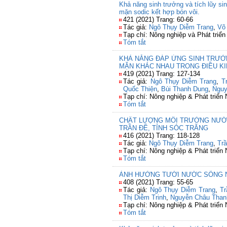
Khả năng sinh trưởng và tích lũy sinh
mặn sodic kết hợp bón vôi.
421 (2021) Trang: 60-66
Tác giả:
Ngô Thụy Diễm Trang
,
Võ
Tạp chí: Nông nghiệp và Phát triển
Tóm tắt
KHẢ NĂNG ĐÁP ỨNG SINH TRƯỞN
MẶN KHÁC NHAU TRONG ĐIỀU KI
419 (2021) Trang: 127-134
Tác giả:
Ngô Thụy Diễm Trang
,
T
Quốc Thiện
,
Bùi Thanh Dung
,
Nguy
Tạp chí: Nông nghiệp & Phát triển
Tóm tắt
CHẤT LƯỢNG MÔI TRƯỜNG NƯỚC 
TRẦN ĐỀ, TỈNH SÓC TRĂNG
416 (2021) Trang: 118-128
Tác giả:
Ngô Thụy Diễm Trang
,
Tr
Tạp chí: Nông nghiệp & Phát triển
Tóm tắt
ẢNH HƯỞNG TƯỚI NƯỚC SÔNG NH
408 (2021) Trang: 55-65
Tác giả:
Ngô Thụy Diễm Trang
,
Tr
Thị Diễm Trinh
,
Nguyễn Châu Than
Tạp chí: Nông nghiệp & Phát triển
Tóm tắt