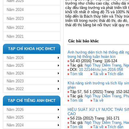
Năm 2025
trưởng như chiều cao cây, chiều dài r
cây đều tăng trưởng và phát triển tốt 
Năm 2024
khối tốt nhất ở nồng độ 75 và 100% N
tiếp đến là Bách thủy tiên và Thủy tr
Năm 2023
triển tốt trong nước thải đô thị, do 
thải đô thị bằng bè nổi thực vật quy 
Năm 2022
Năm 2021
Các bài báo khác
TẠP CHÍ KHOA HỌC ĐHCT
Ảnh hưởng diện tích hệ thống đất n
trong hệ thống tuần hoàn kín
Năm 2026
Số 43 (2016) Trang: 116-124
Tác giả:
Ngô Thụy Diễm Trang
,
Ng
Năm 2025
DOI:
10.22144/ctu.jvn.2016.058
Năm 2024
Tóm tắt
Tải về
Trích dẫn
Năm 2023
Khả năng sinh trưởng và tích lũy sinh
phèn
Năm 2022
Tập 57, Số 1 (2021) Trang: 152-16
Tác giả:
Ngô Thụy Diễm Trang
,
Ph
Tóm tắt
Tải về
TẠP CHÍ TIẾNG ANH ĐHCT
Năm 2026
HIỆU SUẤT XỬ LÝ NƯỚC THẢI S
CAO
Năm 2025
Số 21b (2012) Trang: 161-171
Tác giả:
Ngô Thụy Diễm Trang
,
Han
Năm 2024
Tóm tắt
Tải về
Trích dẫn