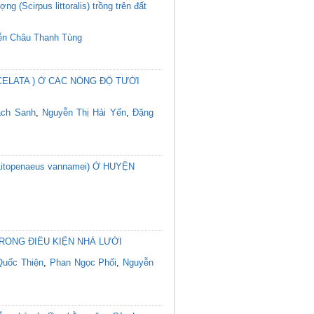
g (Scirpus littoralis) trồng trên đất
ễn Châu Thanh Tùng
ELATA ) Ở CÁC NỒNG ĐỘ TƯỚI
ạch Sanh
,
Nguyễn Thị Hải Yến
,
Đặng
penaeus vannamei) Ở HUYỆN
RONG ĐIỀU KIỆN NHÀ LƯỚI
Quốc Thiện
,
Phan Ngọc Phối
,
Nguyễn