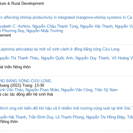
lture & Rural Development
rs affecting shrimp productivity in integrated mangrove-shrimp systems in C
izabeth C. Ashton
,
Nguyễn Châu Thanh Tùng
,
Nguyễn Hải Thanh
,
Nguyễn V
n Phương Duy
,
Nguyễn Nhật Trường
gement
epironia articulata) tại một số sinh cảnh ở đồng bằng sông Cửu Long
guyễn Thị Thanh Thảo
,
Nguyễn Quốc Anh
,
Nguyễn Duy Thanh
,
Võ Hoàng V
át triển Nông thôn
ỒNG BẰNG SÔNG CỬU LONG
uang (2021) Trang: 13-39
ỳnh Văn Thảo
,
Nguyễn Phan Nhân
,
Nguyễn Văn Công
,
Trần Sỹ Nam
 các tác động đến hệ sinh thái
hích ứng với biến đổi khí hậu và ô nhiễm môi trường vùng nuôi tại tỉnh Sóc 
uyễn Hải Thanh
,
Trần Đình Duy
,
Lê Thanh Phong
,
Nguyễn Thị Hồng Điệp
,
Tr
 Nông thôn