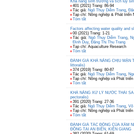
Khả năng sinh trưởng và tích lũy si
401 (2021) Trang: 86-94
Tác giả:
Ngô Thụy Diễm Trang
,
Đặ
Tạp chí: Nông nghiệp & Phát triển
Tóm tắt
Factors affecting water quality and
00 (2021) Trang: 1-21
Tác giả:
Ngô Thụy Diễm Trang
,
N
Đình Duy
,
Đặng Thị Thu Trang
Tạp chí: Aquaculture Research
Tóm tắt
ĐÁNH GIÁ KHẢ NĂNG CHỊU MẶN TĂNG
littoralis)
374 (2019) Trang: 80-87
Tác giả:
Ngô Thụy Diễm Trang
,
Ng
Tạp chí: Nông nghiệp và Phát triển
Tóm tắt
KHẢ NĂNG XỬ LÝ NƯỚC THẢI SAU T
pectoralis)
391 (2020) Trang: 27-36
Tác giả:
Ngô Thụy Diễm Trang
,
Võ
Tạp chí: Nông nghiệp và Phát triển
Tóm tắt
ĐÁNH GIÁ TÁC ĐỘNG CỦA XÂM N
ĐỒNG TẠI AN BIÊN, KIÊN GIANG
382 (2020) Trang: 61-69