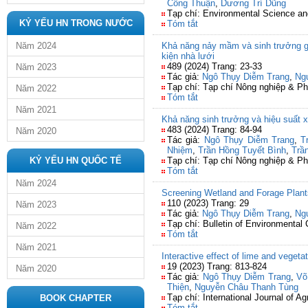
Công Thuận
,
Dương Trí Dũng
Tạp chí: Environmental Science an
KỶ YẾU HN TRONG NƯỚC
Tóm tắt
Năm 2024
Khả năng nảy mầm và sinh trưởng gi
kiện nhà lưới
489 (2024) Trang: 23-33
Năm 2023
Tác giả:
Ngô Thụy Diễm Trang
,
Ng
Tạp chí: Tạp chí Nông nghiệp & Ph
Năm 2022
Tóm tắt
Năm 2021
Khả năng sinh trưởng và hiệu suất xử
483 (2024) Trang: 84-94
Năm 2020
Tác giả:
Ngô Thụy Diễm Trang
,
T
Nhiệm
,
Trần Hồng Tuyết Bình
,
Trầ
KỶ YẾU HN QUỐC TẾ
Tạp chí: Tạp chí Nông nghiệp & Ph
Tóm tắt
Năm 2024
Screening Wetland and Forage Plants
110 (2023) Trang: 29
Năm 2023
Tác giả:
Ngô Thụy Diễm Trang
,
Ng
Tạp chí: Bulletin of Environmental
Năm 2022
Tóm tắt
Năm 2021
Interactive effect of lime and vegetat
19 (2023) Trang: 813-824
Năm 2020
Tác giả:
Ngô Thụy Diễm Trang
,
Võ
Thiện
,
Nguyễn Châu Thanh Tùng
Tạp chí: International Journal of Ag
BOOK CHAPTER
Tóm tắt