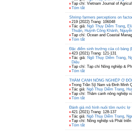
Tạp chí: Vietnam Journal of Agricu
Tóm tắt
Shrimp farmers perceptions on facto
219 (2022) Trang: 106048
Tác giả:
Ngô Thụy Diễm Trang
,
El
Thuận
,
Huỳnh Công Khánh
,
Nguyễ
Tạp chí: Ocean and Coastal Mana
Tóm tắt
Đặc điểm sinh trưởng của cỏ bàng (L
423 (2021) Trang: 121-131
Tác giả:
Ngô Thụy Diễm Trang
,
N
Diệu
Tạp chí: Tạp chí Nông nghiệp & Ph
Tóm tắt
THÂM CANH NÔNG NGHIỆP Ở Đ
Trong Trần Sỹ Nam và Đinh Minh Q
Tác giả:
Ngô Thụy Diễm Trang
,
Hu
Tạp chí: Thâm canh nông nghiệp và
Tóm tắt
Đánh giá mô hình nuôi tôm nước lợ t
421 (2021) Trang: 128-137
Tác giả:
Ngô Thụy Diễm Trang
,
Ng
Tạp chí: Nông nghiệp và Phát triển
Tóm tắt