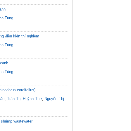
canh
nh Tùng
g điều kiện thí nghiệm
nh Tùng
 canh
nh Tùng
inodorus cordifolius)
hảo
,
Trần Thị Huỳnh Thơ
,
Nguyễn Thị
eg shrimp wastewater