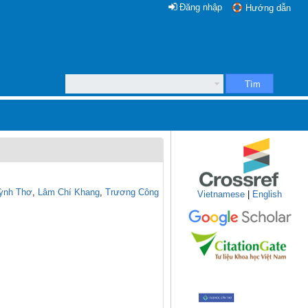
Đăng nhập
Hướng dẫn
Tìm
uỳnh Thơ
,
Lâm Chí Khang
,
Trương Công
Vietnamese
|
English