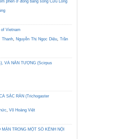
 nhiễm phèn ở đồng bằng sông Cửu Long
ùng
 of Vietnam
i Thanh
,
Nguyễn Thị Ngọc Diệu
,
Trần
s), VÀ NĂN TƯỢNG (Scirpus
Á SẶC RẰN (Trichogaster
Thức
,
Võ Hoàng Việt
Ộ MẶN TRONG MỘT SỐ KÊNH NỘI