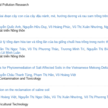
d Pollution Research
ai đoạn cây con của cây đậu nành, mè, hướng dương và rau sam trồng trên 
uyễn Quốc Anh
,
Nguyễn Hữu Duy
,
Võ Hoàng Phúc
,
Vũ Thị Xuân Nhường
,
Ng
át triển Nông thôn
 lý tổng đạm hòa tan và tổng lân của ba giống chuối hoa trồng trong nước th
rần Thị Ngọc Trân
,
Võ Thị Phương Thảo
,
Trương Minh Trí
,
Nguyễn Thị B
n Lê Minh Luân
át triển Nông thôn
 for Phytoremediation of Salt Affected Soils in the Vietnamese Mekong Delt
uyễn Châu Thanh Tùng
,
Phạm Thị Hân
,
Võ Hoàng Việt
 Contamination and Toxicology
ion on the reclamation of saline soil
 Hoàng Việt
,
Nguyễn Thị Ngọc Diệu
,
Vũ Thị Xuân Nhường
,
Võ Thị Phương 
ricultural Technology