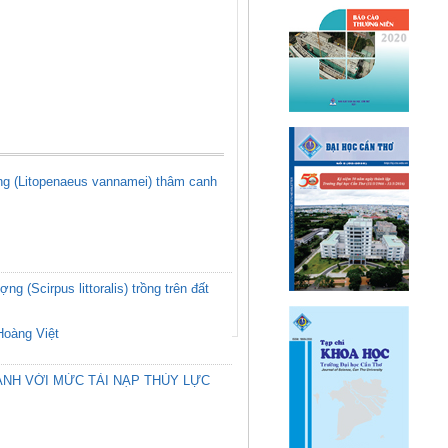
ắng (Litopenaeus vannamei) thâm canh
g (Scirpus littoralis) trồng trên đất
Hoàng Việt
ÀNH VỚI MỨC TẢI NẠP THỦY LỰC