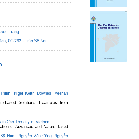
 Sóc Trăng
San
,
002262 - Trần Sỹ Nam
Vi
Thịnh
,
Nigel Keith Downes
,
Veeriah
re-based Solutions: Examples from
dy in Can Tho city of Vietnam
ication of Advanced and Nature-Based
 Sỹ Nam
,
Nguyễn Văn Công
,
Nguyễn