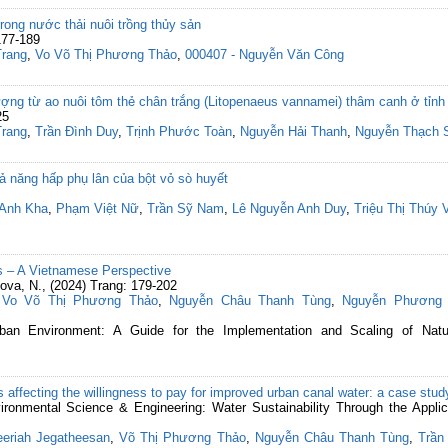
rong nước thải nuôi trồng thủy sản
177-189
Trang
,
Vo Võ Thị Phương Thảo
,
000407 - Nguyễn Văn Công
ượng từ ao nuôi tôm thẻ chân trắng (Litopenaeus vannamei) thâm canh ở tỉnh
25
Trang
,
Trần Đình Duy
,
Trịnh Phước Toàn
,
Nguyễn Hải Thanh
,
Nguyễn Thạch 
ả năng hấp phụ lân của bột vỏ sò huyết
 Anh Kha
,
Phạm Việt Nữ
,
Trần Sỹ Nam
,
Lê Nguyễn Anh Duy
,
Triệu Thị Thúy 
ds – A Vietnamese Perspective
ova, N., (2024) Trang: 179-202
,
Vo Võ Thị Phương Thảo
,
Nguyễn Châu Thanh Tùng
,
Nguyễn Phương 
ban Environment: A Guide for the Implementation and Scaling of Natu
rs affecting the willingness to pay for improved urban canal water: a case stu
vironmental Science & Engineering: Water Sustainability Through the Appl
eeriah Jegatheesan
,
Võ Thị Phương Thảo
,
Nguyễn Châu Thanh Tùng
,
Trần