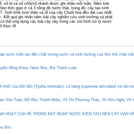
ễ, số lá và số chồi/số nhánh được ghi nhận mỗi tuần. Năm loài
theo thời gian ở cả 3 nồng độ nước thải, trong đó, cây tạo sinh
T. Sinh khối tươi thân và rễ của cây Chuối hoa đều đạt cao nhất,
úc. Kết quả ghi nhận năm loài cây nghiên cứu sinh trưởng và phát
đó, có thể ứng dụng các loài cây này trong các mô hình xử lý nước
mô thực tế
gập nước kiến tạo đến chất lượng nước và sinh trưởng của tôm thẻ chân tr
uyễn Hồng Khoa
,
Hans Brix
,
Bùi Thành Luân
 khối của bồn bồn (Typha orientalis), cỏ bàng (Lepironia articulata) và năn tượn
2
ạm Văn Toàn
,
Đỗ Hữu Thành Nhân
,
Võ Thị Phương Thảo
,
Võ Hữu Nghị
,
Võ 
INH HOẠT CỦA HỆ THỐNG ĐẤT NGẬP NƯỚC KIẾN TẠO NỀN CÁT VẬN H
s Brix