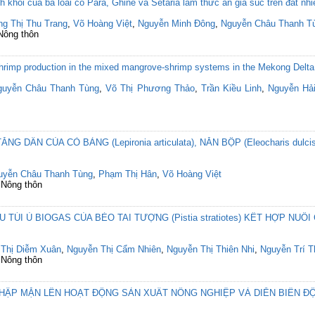
nh khối của ba loài cỏ Para, Ghine và Setaria làm thức ăn gia súc trên đất
ng Thị Thu Trang
,
Võ Hoàng Việt
,
Nguyễn Minh Đông
,
Nguyễn Châu Thanh T
 Nông thôn
 shrimp production in the mixed mangrove-shrimp systems in the Mekong Delta
guyễn Châu Thanh Tùng
,
Võ Thị Phương Thảo
,
Trần Kiều Linh
,
Nguyễn Hả
 DẦN CỦA CỎ BÀNG (Lepironia articulata), NĂN BỘP (Eleocharis dulci
uyễn Châu Thanh Tùng
,
Phạm Thị Hân
,
Võ Hoàng Việt
 Nông thôn
ÚI Ủ BIOGAS CỦA BÈO TAI TƯỢNG (Pistia stratiotes) KẾT HỢP NUÔI C
 Thị Diễm Xuân
,
Nguyễn Thị Cẩm Nhiên
,
Nguyễn Thị Thiên Nhi
,
Nguyễn Trí 
 Nông thôn
HẬP MẶN LÊN HOẠT ĐỘNG SẢN XUẤT NÔNG NGHIỆP VÀ DIỄN BIẾN Đ