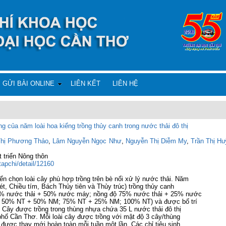
GỬI BÀI ONLINE
LIÊN KẾT
LIÊN HỆ
g của năm loài hoa kiểng trồng thủy canh trong nước thải đô thị
Thị Phương Thảo
,
Lâm Nguyễn Ngọc Như
,
Nguyễn Thị Diễm My
,
Trần Thị H
 triển Nông thôn
tapchi/detail/12160
 chọn loài cây phù hợp trồng trên bè nổi xử lý nước thải. Năm
ét, Chiều tím, Bách Thủy tiên và Thủy trúc) trồng thủy canh
 50% nước thải + 50% nước máy; nồng độ 75% nước thải + 25% nước
y 50% NT + 50% NM; 75% NT + 25% NM; 100% NT) và được bố trí
i. Cây được trồng trong thùng nhựa chứa 35 L nước thải đô thị
phố Cần Thơ. Mỗi loài cây được trồng với mật độ 3 cây/thùng
 được thay mới hoàn toàn mỗi tuần một lần. Các chỉ tiêu sinh