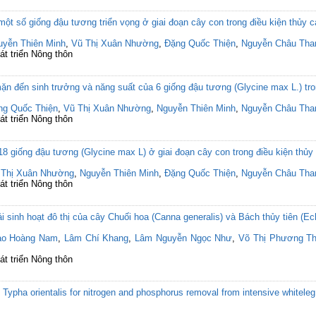
t số giống đậu tương triển vọng ở giai đoạn cây con trong điều kiện thủy 
uyễn Thiên Minh
,
Vũ Thị Xuân Nhường
,
Đặng Quốc Thiện
,
Nguyễn Châu Tha
át triển Nông thôn
 đến sinh trưởng và năng suất của 6 giống đậu tương (Glycine max L.) tron
ng Quốc Thiện
,
Vũ Thị Xuân Nhường
,
Nguyễn Thiên Minh
,
Nguyễn Châu Tha
át triển Nông thôn
8 giống đậu tương (Glycine max L) ở giai đoạn cây con trong điều kiện thủy
 Thị Xuân Nhường
,
Nguyễn Thiên Minh
,
Đặng Quốc Thiện
,
Nguyễn Châu Tha
át triển Nông thôn
 sinh hoạt đô thị của cây Chuối hoa (Canna generalis) và Bách thủy tiên (Ech
ào Hoàng Nam
,
Lâm Chí Khang
,
Lâm Nguyễn Ngọc Như
,
Võ Thị Phương T
át triển Nông thôn
and Typha orientalis for nitrogen and phosphorus removal from intensive whitel