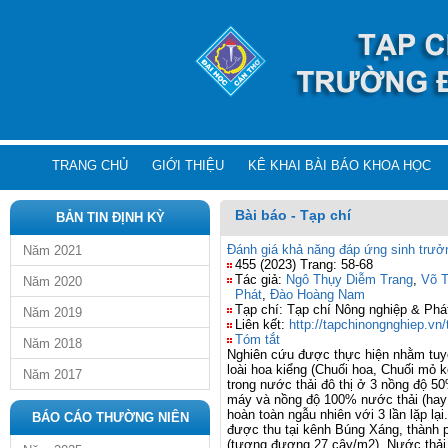
TRANG CHỦ
GIỚI THIỆU
KÊ KHAI BÀI BÁO KHOA HỌC
Bài báo - Tạp chí
BẢN TIN ĐỊNH KỲ
Đánh giá khả năng đáp ứng sinh trưởn
Năm 2021
455 (2023) Trang: 58-68
Tác giả:
Ngô Thụy Diễm Trang
,
Võ 
Năm 2020
Phát
,
Đào Hoàng Nam
Tạp chí: Tạp chí Nông nghiệp & Phát
Năm 2019
Liên kết:
http://tapchinongnghiep.vn/
Tóm tắt
Năm 2018
Nghiên cứu được thực hiện nhằm tuyển
loài hoa kiểng (Chuối hoa, Chuối mỏ k
Năm 2017
trong nước thải đô thị ở 3 nồng độ
máy và nồng độ 100% nước thải (ha
hoàn toàn ngẫu nhiên với 3 lần lặp lạ
BÁO CÁO THƯỜNG NIÊN
được thu tại kênh Búng Xáng, thành 
(tương đương 27 cây/m
2
). Nước thải