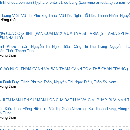
 khối của bồn bồn (Typha orientalis), cỏ bàng (Lepironia articulata) và năn tượn
 Hoàng Việt
,
Võ Thị Phương Thảo
,
Võ Hữu Nghị
,
Đỗ Hữu Thành Nhân
,
Nguy
 Nông thôn
G CỦA CỎ GHINE (PANICUM MAXIMUM ) VÀ SETARIA (SETARIA SPHAC
ỆN NHÀ LƯỚI
rịnh Phước Toàn
,
Nguyễn Thị Ngọc Diệu
,
Đặng Thị Thu Trang
,
Nguyễn Th
ễn Châu Thanh Tùng
 Nông thôn
AO NUÔI THÂM CANH VÀ BÁN THÂM CANH TÔM THẺ CHÂN TRẮNG (Lito
ần Đình Duy
,
Trịnh Phước Toàn
,
Nguyễn Thị Ngọc Diệu
,
Trần Sỹ Nam
 Nông thôn
IỄM MẶN LÊN SỰ MẶN HÓA CỦA ĐẤT LÚA VÀ GIẢI PHÁP RỬA MẶN T
ần Kiều Linh
,
Đặng Hữu Trí
,
Vũ Thị Xuân Nhường
,
Bùi Thanh Dung
,
Đặng 
h Tùng
 Nông thôn