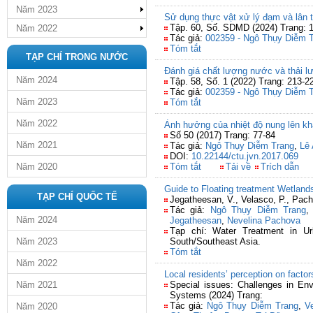
Năm 2023
Sử dụng thực vật xử lý đạm và lân t
Tập. 60, Số. SDMD (2024) Trang: 
Năm 2022
Tác giả:
002359 - Ngô Thụy Diễm 
Tóm tắt
TẠP CHÍ TRONG NƯỚC
Đánh giá chất lượng nước và thải l
Năm 2024
Tập. 58, Số. 1 (2022) Trang: 213-2
Tác giả:
002359 - Ngô Thụy Diễm 
Năm 2023
Tóm tắt
Năm 2022
Ảnh hưởng của nhiệt độ nung lên kh
Số 50 (2017) Trang: 77-84
Năm 2021
Tác giả:
Ngô Thụy Diễm Trang
,
Lê
DOI:
10.22144/ctu.jvn.2017.069
Năm 2020
Tóm tắt
Tải về
Trích dẫn
Guide to Floating treatment Wetlan
TẠP CHÍ QUỐC TẾ
Jegatheesan, V., Velasco, P., Pach
Tác giả:
Ngô Thụy Diễm Trang
Năm 2024
Jegatheesan
,
Nevelina Pachova
Tạp chí: Water Treatment in Ur
Năm 2023
South/Southeast Asia.
Tóm tắt
Năm 2022
Local residents’ perception on facto
Năm 2021
Special issues: Challenges in En
Systems (2024) Trang:
Tác giả:
Ngô Thụy Diễm Trang
,
V
Năm 2020