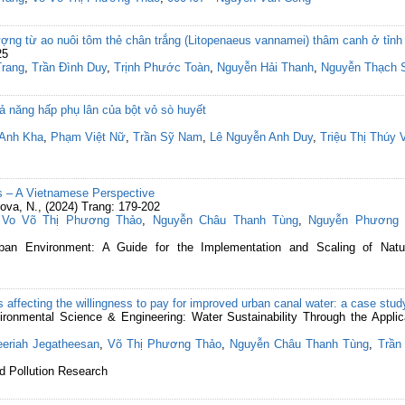
ượng từ ao nuôi tôm thẻ chân trắng (Litopenaeus vannamei) thâm canh ở tỉnh
25
Trang
,
Trần Đình Duy
,
Trịnh Phước Toàn
,
Nguyễn Hải Thanh
,
Nguyễn Thạch 
ả năng hấp phụ lân của bột vỏ sò huyết
 Anh Kha
,
Phạm Việt Nữ
,
Trần Sỹ Nam
,
Lê Nguyễn Anh Duy
,
Triệu Thị Thúy 
ds – A Vietnamese Perspective
ova, N., (2024) Trang: 179-202
,
Vo Võ Thị Phương Thảo
,
Nguyễn Châu Thanh Tùng
,
Nguyễn Phương 
ban Environment: A Guide for the Implementation and Scaling of Natu
rs affecting the willingness to pay for improved urban canal water: a case stu
vironmental Science & Engineering: Water Sustainability Through the Appl
eeriah Jegatheesan
,
Võ Thị Phương Thảo
,
Nguyễn Châu Thanh Tùng
,
Trần
d Pollution Research