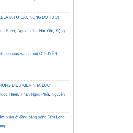
ELATA ) Ở CÁC NỒNG ĐỘ TƯỚI
ạch Sanh
,
Nguyễn Thị Hải Yến
,
Đặng
penaeus vannamei) Ở HUYỆN
RONG ĐIỀU KIỆN NHÀ LƯỚI
uốc Thiện
,
Phan Ngọc Phối
,
Nguyễn
 nhiễm phèn ở đồng bằng sông Cửu Long
ùng