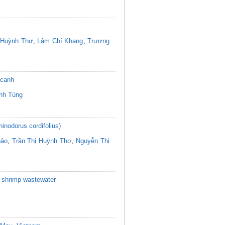
 Huỳnh Thơ
,
Lâm Chí Khang
,
Trương
 canh
nh Tùng
inodorus cordifolius)
hảo
,
Trần Thị Huỳnh Thơ
,
Nguyễn Thị
eg shrimp wastewater