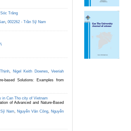
 Sóc Trăng
San
,
002262 - Trần Sỹ Nam
Vi
Thịnh
,
Nigel Keith Downes
,
Veeriah
re-based Solutions: Examples from
dy in Can Tho city of Vietnam
ication of Advanced and Nature-Based
 Sỹ Nam
,
Nguyễn Văn Công
,
Nguyễn