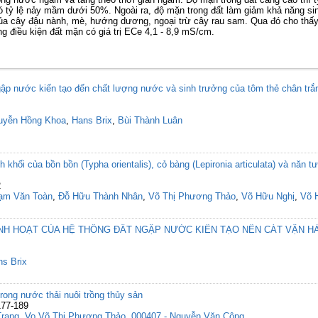
 tỷ lệ nảy mầm dưới 50%. Ngoài ra, độ mặn trong đất làm giảm khả năng sin
của cây đậu nành, mè, hướng dương, ngoại trừ cây rau sam. Qua đó cho thấy,
g điều kiện đất mặn có giá trị ECe 4,1 - 8,9 mS/cm.
gập nước kiến tạo đến chất lượng nước và sinh trưởng của tôm thẻ chân tr
uyễn Hồng Khoa
,
Hans Brix
,
Bùi Thành Luân
 khối của bồn bồn (Typha orientalis), cỏ bàng (Lepironia articulata) và năn tượn
2
ạm Văn Toàn
,
Đỗ Hữu Thành Nhân
,
Võ Thị Phương Thảo
,
Võ Hữu Nghị
,
Võ 
INH HOẠT CỦA HỆ THỐNG ĐẤT NGẬP NƯỚC KIẾN TẠO NỀN CÁT VẬN H
s Brix
rong nước thải nuôi trồng thủy sản
177-189
Trang
,
Vo Võ Thị Phương Thảo
,
000407 - Nguyễn Văn Công