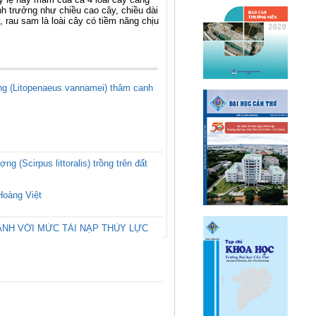
h trưởng như chiều cao cây, chiều dài
 rau sam là loài cây có tiềm năng chịu
ắng (Litopenaeus vannamei) thâm canh
g (Scirpus littoralis) trồng trên đất
Hoàng Việt
ÀNH VỚI MỨC TẢI NẠP THỦY LỰC