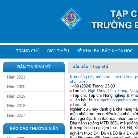
TRANG CHỦ
GIỚI THIỆU
KÊ KHAI BÀI BÁO KHOA HỌC
Bài báo - Tạp chí
BẢN TIN ĐỊNH KỲ
Khả năng nảy mầm và sinh trưởng gia
Năm 2021
nhà lưới
489 (2024) Trang: 23-33
Năm 2020
Tác giả:
Ngô Thụy Diễm Trang
,
Ngu
Tạp chí: Tạp chí Nông nghiệp & Phát
Năm 2019
Liên kết:
http://tapchinongnghiep.vn
Tóm tắt
Năm 2018
Nghiên cứu này đánh giá khả năng nả
mặn nhân tạo trong điều kiện nhà lư
Năm 2017
đánh giá đặc tính đất mặn nhân tạo ở
Đậu nành (giống MTĐ 305), mè (giống
(tương ứng là nghiệm thức Đ0, Đ4, Đ6 
BÁO CÁO THƯỜNG NIÊN
nghiệm thức Đ4, Đ6 và Đ8 là 4,1 - 8,
tích lũy trong đất tăng theo độ mặn 