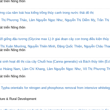
át triển Nông thôn
ng của năm loài hoa kiểng trồng thủy canh trong nước thải đô thị
 Thị Phương Thảo
,
Lâm Nguyễn Ngọc Như
,
Nguyễn Thị Diễm My
,
Trần Thị
át triển Nông thôn
8 giống đậu tương (Glycine max L) ở giai đoạn cây con trong điều kiện thủy
 Thị Xuân Nhường
,
Nguyễn Thiên Minh
,
Đặng Quốc Thiện
,
Nguyễn Châu Tha
át triển Nông thôn
 sinh hoạt đô thị của cây Chuối hoa (Canna generalis) và Bách thủy tiên (Ech
ào Hoàng Nam
,
Lâm Chí Khang
,
Lâm Nguyễn Ngọc Như
,
Võ Thị Phương T
át triển Nông thôn
and Typha orientalis for nitrogen and phosphorus removal from intensive whitel
lture & Rural Development