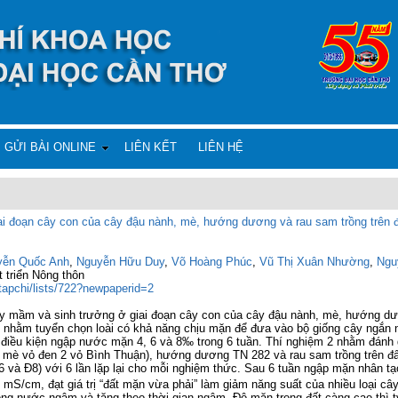
GỬI BÀI ONLINE
LIÊN KẾT
LIÊN HỆ
i đoạn cây con của cây đậu nành, mè, hướng dương và rau sam trồng trên đ
yễn Quốc Anh
,
Nguyễn Hữu Duy
,
Võ Hoàng Phúc
,
Vũ Thị Xuân Nhường
,
Ngu
 triển Nông thôn
/tapchi/lists/722?newpaperid=2
y mầm và sinh trưởng ở giai đoạn cây con của cây đậu nành, mè, hướng dươ
ới nhằm tuyển chọn loài có khả năng chịu mặn để đưa vào bộ giống cây ngắn
 điều kiện ngập nước mặn 4, 6 và 8‰ trong 6 tuần. Thí nghiệm 2 nhằm đánh 
 mè vỏ đen 2 vỏ Bình Thuận), hướng dương TN 282 và rau sam trồng trên đấ
và Đ8) với 6 lần lặp lại cho mỗi nghiệm thức. Sau 6 tuần ngập mặn nhân tạo,
9 mS/cm, đạt giá trị “đất mặn vừa phải” làm giảm năng suất của nhiều loại c
trong nước ngâm và tăng theo thời gian ngâm. Độ mặn trong đất càng cao thì 