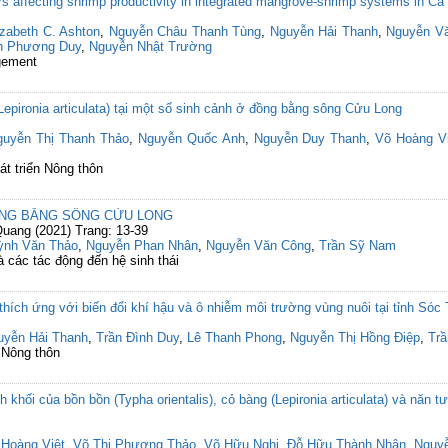
rs affecting shrimp productivity in integrated mangrove-shrimp systems in C
izabeth C. Ashton
,
Nguyễn Châu Thanh Tùng
,
Nguyễn Hải Thanh
,
Nguyễn V
n Phương Duy
,
Nguyễn Nhật Trường
gement
epironia articulata) tại một số sinh cảnh ở đồng bằng sông Cửu Long
guyễn Thị Thanh Thảo
,
Nguyễn Quốc Anh
,
Nguyễn Duy Thanh
,
Võ Hoàng V
át triển Nông thôn
ỒNG BẰNG SÔNG CỬU LONG
uang (2021) Trang: 13-39
ỳnh Văn Thảo
,
Nguyễn Phan Nhân
,
Nguyễn Văn Công
,
Trần Sỹ Nam
 các tác động đến hệ sinh thái
hích ứng với biến đổi khí hậu và ô nhiễm môi trường vùng nuôi tại tỉnh Sóc 
uyễn Hải Thanh
,
Trần Đình Duy
,
Lê Thanh Phong
,
Nguyễn Thị Hồng Điệp
,
Tr
 Nông thôn
 khối của bồn bồn (Typha orientalis), cỏ bàng (Lepironia articulata) và năn tượn
 Hoàng Việt
,
Võ Thị Phương Thảo
,
Võ Hữu Nghị
,
Đỗ Hữu Thành Nhân
,
Nguy