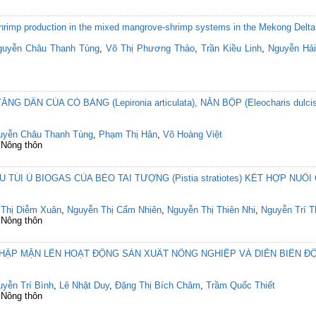
 shrimp production in the mixed mangrove-shrimp systems in the Mekong Delta
guyễn Châu Thanh Tùng
,
Võ Thị Phương Thảo
,
Trần Kiều Linh
,
Nguyễn Hả
 DẦN CỦA CỎ BÀNG (Lepironia articulata), NĂN BỘP (Eleocharis dulci
uyễn Châu Thanh Tùng
,
Phạm Thị Hân
,
Võ Hoàng Việt
 Nông thôn
ÚI Ủ BIOGAS CỦA BÈO TAI TƯỢNG (Pistia stratiotes) KẾT HỢP NUÔI C
 Thị Diễm Xuân
,
Nguyễn Thị Cẩm Nhiên
,
Nguyễn Thị Thiên Nhi
,
Nguyễn Trí 
 Nông thôn
HẬP MẶN LÊN HOẠT ĐỘNG SẢN XUẤT NÔNG NGHIỆP VÀ DIỄN BIẾN Đ
yễn Trí Bình
,
Lê Nhật Duy
,
Đặng Thị Bích Châm
,
Trầm Quốc Thiết
 Nông thôn