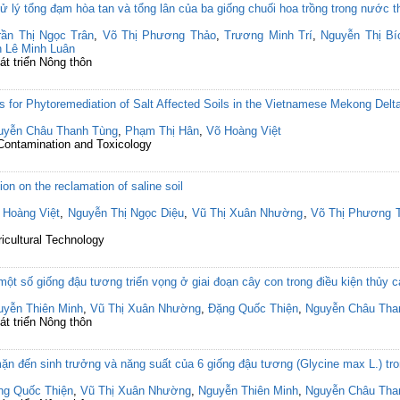
 lý tổng đạm hòa tan và tổng lân của ba giống chuối hoa trồng trong nước th
rần Thị Ngọc Trân
,
Võ Thị Phương Thảo
,
Trương Minh Trí
,
Nguyễn Thị B
n Lê Minh Luân
át triển Nông thôn
 for Phytoremediation of Salt Affected Soils in the Vietnamese Mekong Delt
uyễn Châu Thanh Tùng
,
Phạm Thị Hân
,
Võ Hoàng Việt
 Contamination and Toxicology
ion on the reclamation of saline soil
 Hoàng Việt
,
Nguyễn Thị Ngọc Diệu
,
Vũ Thị Xuân Nhường
,
Võ Thị Phương 
ricultural Technology
t số giống đậu tương triển vọng ở giai đoạn cây con trong điều kiện thủy 
uyễn Thiên Minh
,
Vũ Thị Xuân Nhường
,
Đặng Quốc Thiện
,
Nguyễn Châu Tha
át triển Nông thôn
 đến sinh trưởng và năng suất của 6 giống đậu tương (Glycine max L.) tron
ng Quốc Thiện
,
Vũ Thị Xuân Nhường
,
Nguyễn Thiên Minh
,
Nguyễn Châu Tha