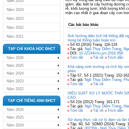
Năm 2025
giảm, đặc biệt là cây hướng dương có
rễ, khối lượng tươi, khối lượng khô 
Năm 2024
mặn cao nhất ở giai đoạn cây con tron
Năm 2023
Các bài báo khác
Năm 2022
Ảnh hưởng diện tích hệ thống đất n
Năm 2021
trong hệ thống tuần hoàn kín
Số 43 (2016) Trang: 116-124
TẠP CHÍ KHOA HỌC ĐHCT
Tác giả:
Ngô Thụy Diễm Trang
,
Ng
DOI:
10.22144/ctu.jvn.2016.058
Tóm tắt
Tải về
Trích dẫn
Năm 2026
Năm 2025
Khả năng sinh trưởng và tích lũy sinh
phèn
Năm 2024
Tập 57, Số 1 (2021) Trang: 152-16
Tác giả:
Ngô Thụy Diễm Trang
,
Ph
Năm 2023
Tóm tắt
Tải về
Năm 2022
HIỆU SUẤT XỬ LÝ NƯỚC THẢI S
CAO
TẠP CHÍ TIẾNG ANH ĐHCT
Số 21b (2012) Trang: 161-171
Tác giả:
Ngô Thụy Diễm Trang
,
Han
Năm 2026
Tóm tắt
Tải về
Trích dẫn
Năm 2025
Sử dụng thực vật xử lý đạm và lân t
Tập. 60, Số. SDMD (2024) Trang: 
Năm 2024
Tác giả:
002359 - Ngô Thụy Diễm 