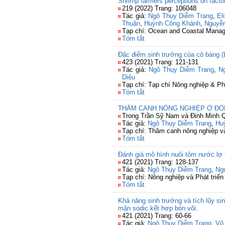
Shrimp farmers perceptions on facto
219 (2022) Trang: 106048
Tác giả:
Ngô Thụy Diễm Trang
,
El
Thuận
,
Huỳnh Công Khánh
,
Nguyễ
Tạp chí: Ocean and Coastal Mana
Tóm tắt
Đặc điểm sinh trưởng của cỏ bàng (L
423 (2021) Trang: 121-131
Tác giả:
Ngô Thụy Diễm Trang
,
N
Diệu
Tạp chí: Tạp chí Nông nghiệp & Ph
Tóm tắt
THÂM CANH NÔNG NGHIỆP Ở Đ
Trong Trần Sỹ Nam và Đinh Minh Q
Tác giả:
Ngô Thụy Diễm Trang
,
Hu
Tạp chí: Thâm canh nông nghiệp và
Tóm tắt
Đánh giá mô hình nuôi tôm nước lợ t
421 (2021) Trang: 128-137
Tác giả:
Ngô Thụy Diễm Trang
,
Ng
Tạp chí: Nông nghiệp và Phát triển
Tóm tắt
Khả năng sinh trưởng và tích lũy sinh
mặn sodic kết hợp bón vôi.
421 (2021) Trang: 60-66
Tác giả:
Ngô Thụy Diễm Trang
,
Võ