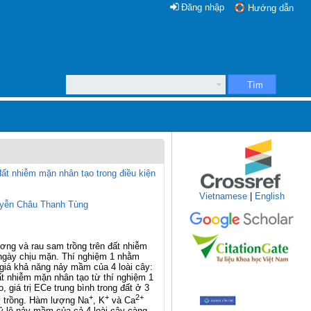
Đăng nhập
Hướng dẫn
Tìm
ất nhiễm mặn nhân tạo trong điều kiện
Vietnamese
|
English
yễn Châu Thanh Tùng
ng và rau sam trồng trên đất nhiễm
 ngày chịu mặn. Thí nghiệm 1 nhằm
giá khả năng nảy mầm của 4 loài cây:
t nhiễm mặn nhân tạo từ thí nghiệm 1
 giá trị ECe trung bình trong đất ở 3
+
+
2+
ây trồng. Hàm lượng Na
, K
và Ca
tỷ lệ nảy mầm của cả 4 loài cây càng