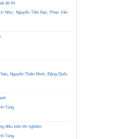
ải đô thị
ích Như
,
Nguyễn Tiến Đạt
,
Phan Văn
a
Thảo
,
Nguyễn Thiên Minh
,
Đặng Quốc
canh
nh Tùng
g điều kiện thí nghiệm
nh Tùng