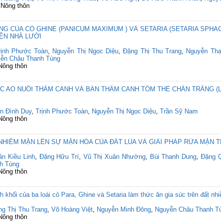
 Nông thôn
G CỦA CỎ GHINE (PANICUM MAXIMUM ) VÀ SETARIA (SETARIA SPHAC
ỆN NHÀ LƯỚI
rịnh Phước Toàn
,
Nguyễn Thị Ngọc Diệu
,
Đặng Thị Thu Trang
,
Nguyễn Th
ễn Châu Thanh Tùng
 Nông thôn
AO NUÔI THÂM CANH VÀ BÁN THÂM CANH TÔM THẺ CHÂN TRẮNG (Lito
ần Đình Duy
,
Trịnh Phước Toàn
,
Nguyễn Thị Ngọc Diệu
,
Trần Sỹ Nam
 Nông thôn
IỄM MẶN LÊN SỰ MẶN HÓA CỦA ĐẤT LÚA VÀ GIẢI PHÁP RỬA MẶN T
ần Kiều Linh
,
Đặng Hữu Trí
,
Vũ Thị Xuân Nhường
,
Bùi Thanh Dung
,
Đặng Q
h Tùng
 Nông thôn
nh khối của ba loài cỏ Para, Ghine và Setaria làm thức ăn gia súc trên đất
ng Thị Thu Trang
,
Võ Hoàng Việt
,
Nguyễn Minh Đông
,
Nguyễn Châu Thanh T
 Nông thôn