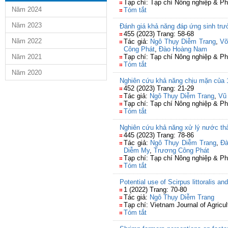
Tạp chí: Tạp chí Nông nghiệp & Ph
Năm 2024
Tóm tắt
Năm 2023
Đánh giá khả năng đáp ứng sinh trưở
455 (2023) Trang: 58-68
Năm 2022
Tác giả:
Ngô Thụy Diễm Trang
,
Võ
Công Phát
,
Đào Hoàng Nam
Năm 2021
Tạp chí: Tạp chí Nông nghiệp & Ph
Tóm tắt
Năm 2020
Nghiên cứu khả năng chịu mặn của 1
452 (2023) Trang: 21-29
Tác giả:
Ngô Thụy Diễm Trang
,
Vũ
Tạp chí: Tạp chí Nông nghiệp & Ph
Tóm tắt
Nghiên cứu khả năng xử lý nước thải
445 (2023) Trang: 78-86
Tác giả:
Ngô Thụy Diễm Trang
,
Đ
Diễm My
,
Trương Công Phát
Tạp chí: Tạp chí Nông nghiệp & Ph
Tóm tắt
Potential use of Scirpus littoralis 
1 (2022) Trang: 70-80
Tác giả:
Ngô Thụy Diễm Trang
Tạp chí: Vietnam Journal of Agricu
Tóm tắt