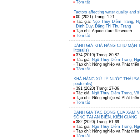
Tóm tắt
Factors affecting water quality and
00 (2021) Trang: 1-21
Tác giả:
Ngô Thụy Diễm Trang
,
N
Đình Duy
,
Đặng Thị Thu Trang
Tạp chí: Aquaculture Research
Tóm tắt
ĐÁNH GIÁ KHẢ NĂNG CHỊU MẶN TĂNG
littoralis)
374 (2019) Trang: 80-87
Tác giả:
Ngô Thụy Diễm Trang
,
Ng
Tạp chí: Nông nghiệp và Phát triển
Tóm tắt
KHẢ NĂNG XỬ LÝ NƯỚC THẢI SAU T
pectoralis)
391 (2020) Trang: 27-36
Tác giả:
Ngô Thụy Diễm Trang
,
Võ
Tạp chí: Nông nghiệp và Phát triển
Tóm tắt
ĐÁNH GIÁ TÁC ĐỘNG CỦA XÂM N
ĐỒNG TẠI AN BIÊN, KIÊN GIANG
382 (2020) Trang: 61-69
Tác giả:
Ngô Thụy Diễm Trang
,
Ngu
Tạp chí: Nông nghiệp và Phát triển
Tóm tắt