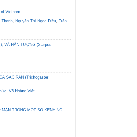
 of Vietnam
i Thanh
,
Nguyễn Thị Ngọc Diệu
,
Trần
s), VÀ NĂN TƯỢNG (Scirpus
Á SẶC RẰN (Trichogaster
Thức
,
Võ Hoàng Việt
Ộ MẶN TRONG MỘT SỐ KÊNH NỘI