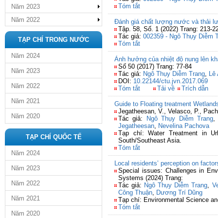
Tóm tắt
Năm 2023
Năm 2022
Đánh giá chất lượng nước và thải l
Tập. 58, Số. 1 (2022) Trang: 213-2
Tác giả:
002359 - Ngô Thụy Diễm 
TẠP CHÍ TRONG NƯỚC
Tóm tắt
Năm 2024
Ảnh hưởng của nhiệt độ nung lên kh
Số 50 (2017) Trang: 77-84
Năm 2023
Tác giả:
Ngô Thụy Diễm Trang
,
Lê
DOI:
10.22144/ctu.jvn.2017.069
Năm 2022
Tóm tắt
Tải về
Trích dẫn
Năm 2021
Guide to Floating treatment Wetlan
Jegatheesan, V., Velasco, P., Pach
Năm 2020
Tác giả:
Ngô Thụy Diễm Trang
Jegatheesan
,
Nevelina Pachova
Tạp chí: Water Treatment in Ur
TẠP CHÍ QUỐC TẾ
South/Southeast Asia.
Tóm tắt
Năm 2024
Local residents’ perception on facto
Năm 2023
Special issues: Challenges in En
Systems (2024) Trang:
Năm 2022
Tác giả:
Ngô Thụy Diễm Trang
,
V
Công Thuận
,
Dương Trí Dũng
Năm 2021
Tạp chí: Environmental Science an
Tóm tắt
Năm 2020