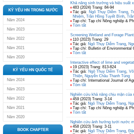
Khả năng sinh trưởng và hiệu suất xử
483 (2024) Trang: 84-94
KỶ YẾU HN TRONG NƯỚC
Tác giả:
Ngô Thụy Diễm Trang
,
T
Nhiệm
,
Trần Hồng Tuyết Bình
,
Trầ
Năm 2024
Tạp chí: Tạp chí Nông nghiệp & Ph
Tóm tắt
Năm 2023
Screening Wetland and Forage Plants
Năm 2022
110 (2023) Trang: 29
Tác giả:
Ngô Thụy Diễm Trang
,
Ng
Năm 2021
Tạp chí: Bulletin of Environmental
Tóm tắt
Năm 2020
Interactive effect of lime and vegetat
19 (2023) Trang: 813-824
KỶ YẾU HN QUỐC TẾ
Tác giả:
Ngô Thụy Diễm Trang
,
Võ
Thiện
,
Nguyễn Châu Thanh Tùng
Năm 2024
Tạp chí: International Journal of Ag
Tóm tắt
Năm 2023
Nghiên cứu khả năng chịu mặn của mộ
Năm 2022
459 (2023) Trang: 3-14
Tác giả:
Ngô Thụy Diễm Trang
,
Ng
Năm 2021
Tạp chí: Tạp chí Nông nghiệp & Ph
Tóm tắt
Năm 2020
Nghiên cứu ảnh hưởng tưới nước mặn
458 (2023) Trang: 3-11
BOOK CHAPTER
Tác giả:
Ngô Thụy Diễm Trang
,
Đặ