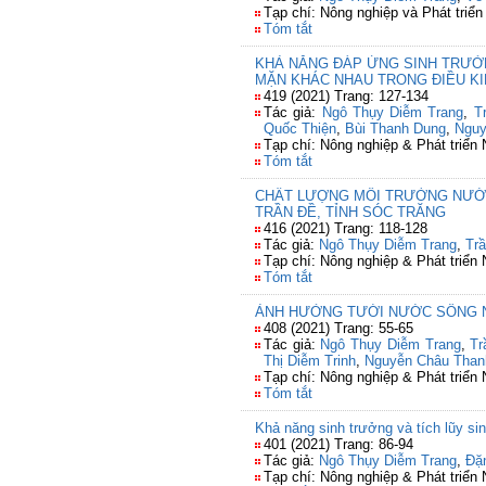
Tạp chí: Nông nghiệp và Phát triển
Tóm tắt
KHẢ NĂNG ĐÁP ỨNG SINH TRƯỞN
MẶN KHÁC NHAU TRONG ĐIỀU KI
419 (2021) Trang: 127-134
Tác giả:
Ngô Thụy Diễm Trang
,
T
Quốc Thiện
,
Bùi Thanh Dung
,
Nguy
Tạp chí: Nông nghiệp & Phát triển
Tóm tắt
CHẤT LƯỢNG MÔI TRƯỜNG NƯỚC 
TRẦN ĐỀ, TỈNH SÓC TRĂNG
416 (2021) Trang: 118-128
Tác giả:
Ngô Thụy Diễm Trang
,
Tr
Tạp chí: Nông nghiệp & Phát triển
Tóm tắt
ẢNH HƯỞNG TƯỚI NƯỚC SÔNG NH
408 (2021) Trang: 55-65
Tác giả:
Ngô Thụy Diễm Trang
,
Tr
Thị Diễm Trinh
,
Nguyễn Châu Than
Tạp chí: Nông nghiệp & Phát triển
Tóm tắt
Khả năng sinh trưởng và tích lũy si
401 (2021) Trang: 86-94
Tác giả:
Ngô Thụy Diễm Trang
,
Đặ
Tạp chí: Nông nghiệp & Phát triển