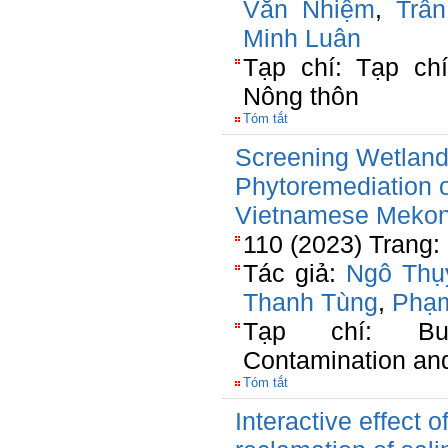
Văn Nhiệm
,
Trầ
Minh Luân
Tạp chí: Tạp ch
Nông thôn
Tóm tắt
Screening Wetland
Phytoremediation of
Vietnamese Mekon
110 (2023) Trang:
Tác giả:
Ngô Thụ
Thanh Tùng
,
Phạm
Tạp chí: Bull
Contamination an
Tóm tắt
Interactive effect 