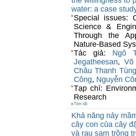
the willingness to
water: a case stud
Special issues: 
Science & Engine
Through the App
Nature-Based Sys
Tác giả:
Ngô T
Jegatheesan
,
Võ
Châu Thanh Tùn
Công
,
Nguyễn Cô
Tạp chí: Environ
Research
Tóm tắt
Khả năng nảy mầm 
cây con của cây 
và rau sam trồng t