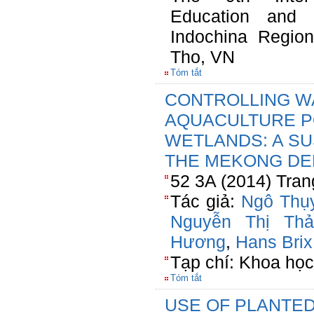
Education and R
Indochina Regio
Tho, VN
Tóm tắt
CONTROLLING WA
AQUACULTURE P
WETLANDS: A SU
THE MEKONG DEL
52 3A (2014) Tran
Tác giả:
Ngô Thụ
Nguyễn Thị Th
Hương
,
Hans Brix
Tạp chí: Khoa họ
Tóm tắt
USE OF PLANTED