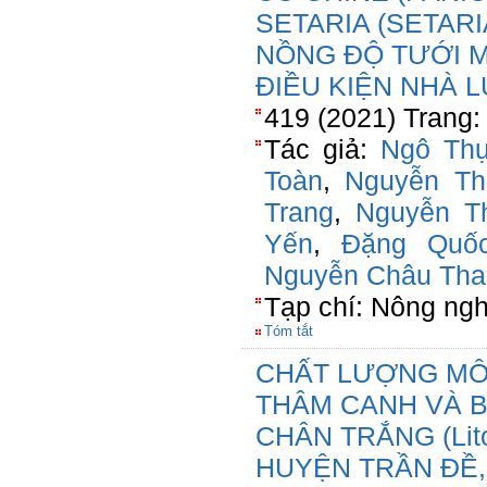
SETARIA (SETARI
NỒNG ĐỘ TƯỚI 
ĐIỀU KIỆN NHÀ 
419 (2021) Trang:
Tác giả:
Ngô Thụ
Toàn
,
Nguyễn Th
Trang
,
Nguyễn T
Yến
,
Đặng Quốc
Nguyễn Châu Tha
Tạp chí: Nông ngh
Tóm tắt
CHẤT LƯỢNG MÔ
THÂM CANH VÀ 
CHÂN TRẮNG (Lit
HUYỆN TRẦN ĐỀ,