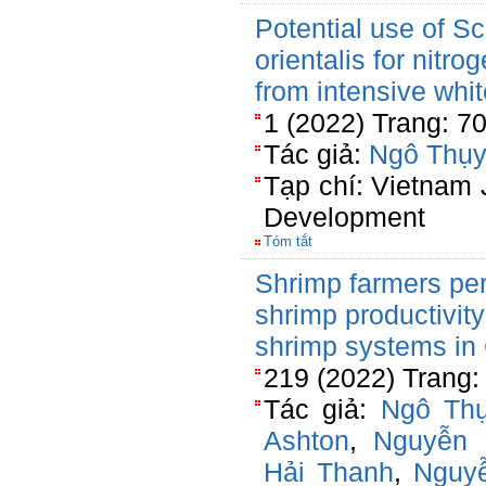
Potential use of Sc
orientalis for nit
from intensive whi
1 (2022) Trang: 7
Tác giả:
Ngô Thụy
Tạp chí: Vietnam J
Development
Tóm tắt
Shrimp farmers per
shrimp productivit
shrimp systems in
219 (2022) Trang
Tác giả:
Ngô Thụ
Ashton
,
Nguyễn 
Hải Thanh
,
Nguy