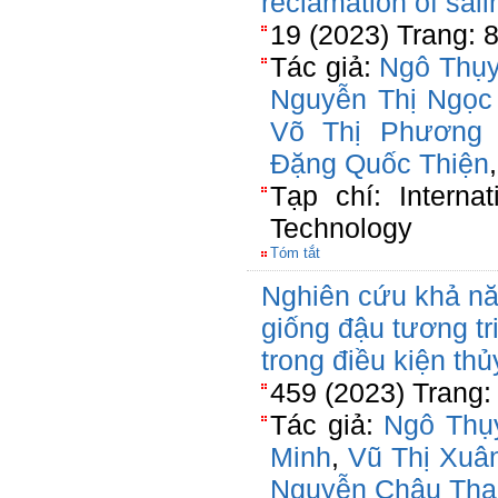
reclamation of sali
19 (2023) Trang: 
Tác giả:
Ngô Thụy
Nguyễn Thị Ngọc
Võ Thị Phương
Đặng Quốc Thiện
Tạp chí: Internat
Technology
Tóm tắt
Nghiên cứu khả nă
giống đậu tương tr
trong điều kiện th
459 (2023) Trang:
Tác giả:
Ngô Thụ
Minh
,
Vũ Thị Xuâ
Nguyễn Châu Tha