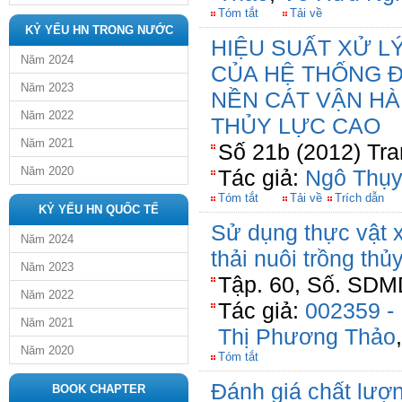
Tóm tắt
Tải về
KỶ YẾU HN TRONG NƯỚC
HIỆU SUẤT XỬ L
Năm 2024
CỦA HỆ THỐNG 
Năm 2023
NỀN CÁT VẬN HÀ
Năm 2022
THỦY LỰC CAO
Năm 2021
Số 21b (2012) Tra
Năm 2020
Tác giả:
Ngô Thụy
Tóm tắt
Tải về
Trích dẫn
KỶ YẾU HN QUỐC TẾ
Sử dụng thực vật 
Năm 2024
thải nuôi trồng thủ
Năm 2023
Tập. 60, Số. SDM
Năm 2022
Tác giả:
002359 -
Năm 2021
Thị Phương Thảo
Năm 2020
Tóm tắt
Đánh giá chất lượn
BOOK CHAPTER