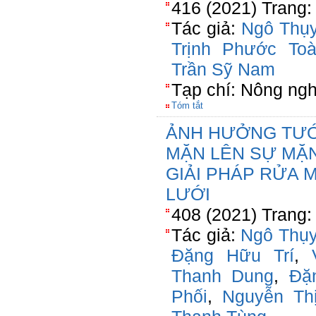
416 (2021) Trang:
Tác giả:
Ngô Thụy
Trịnh Phước To
Trần Sỹ Nam
Tạp chí: Nông ngh
Tóm tắt
ẢNH HƯỞNG TƯỚ
MẶN LÊN SỰ MẶN
GIẢI PHÁP RỬA 
LƯỚI
408 (2021) Trang:
Tác giả:
Ngô Thụy
Đặng Hữu Trí
,
Thanh Dung
,
Đặ
Phối
,
Nguyễn Thị