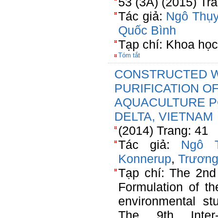
53 (3A) (2015) Tr
Tác giả:
Ngô Thụy
Quốc Bình
Tạp chí: Khoa họ
Tóm tắt
CONSTRUCTED 
PURIFICATION O
AQUACULTURE P
DELTA, VIETNAM
(2014) Trang: 41
Tác giả:
Ngô 
Konnerup
,
Trương
Tạp chí: The 2nd
Formulation of th
environmental st
The 9th Inter