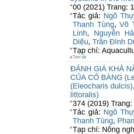
00 (2021) Trang: 
Tác giả:
Ngô Thụ
Thanh Tùng
,
Võ 
Linh
,
Nguyễn Hả
Diệu
,
Trần Đình D
Tạp chí: Aquacult
Tóm tắt
ĐÁNH GIÁ KHẢ N
CỦA CỎ BÀNG (Lepi
(Eleocharis dulci
littoralis)
374 (2019) Trang:
Tác giả:
Ngô Thụ
Thanh Tùng
,
Phạm
Tạp chí: Nông ngh