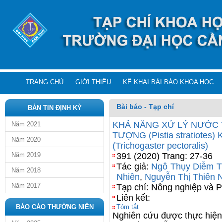
TRANG CHỦ
GIỚI THIỆU
KÊ KHAI BÀI BÁO KHOA HỌC
Bài báo - Tạp chí
BẢN TIN ĐỊNH KỲ
KHẢ NĂNG XỬ LÝ NƯỚC T
Năm 2021
TƯỢNG (Pistia stratiote
Năm 2020
(Trichogaster pectoralis)
Năm 2019
391 (2020) Trang: 27-36
Tác giả:
Ngô Thụy Diễm T
Năm 2018
Nhiên
,
Nguyễn Thị Thiên 
Năm 2017
Tạp chí: Nông nghiệp và P
Liên kết:
BÁO CÁO THƯỜNG NIÊN
Tóm tắt
Nghiên cứu được thực hiện