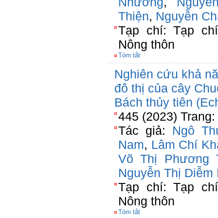
Nhường
,
Nguyễ
Thiện
,
Nguyễn Ch
Tạp chí: Tạp ch
Nông thôn
Tóm tắt
Nghiên cứu khả năn
đô thị của cây Chu
Bách thủy tiên (Ech
445 (2023) Trang:
Tác giả:
Ngô Th
Nam
,
Lâm Chí Kh
Võ Thị Phương 
Nguyễn Thị Diễm
Tạp chí: Tạp ch
Nông thôn
Tóm tắt