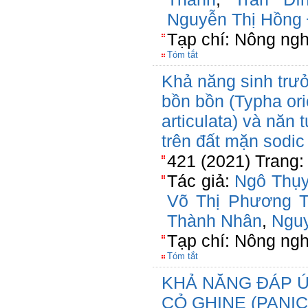
Nguyễn Thị Hồng 
Tạp chí: Nông ngh
Tóm tắt
Khả năng sinh trưở
bồn bồn (Typha orie
articulata) và năn t
trên đất mặn sodic
421 (2021) Trang:
Tác giả:
Ngô Thụy
Võ Thị Phương 
Thành Nhân
,
Ngu
Tạp chí: Nông ngh
Tóm tắt
KHẢ NĂNG ĐÁP 
CỎ GHINE (PANI