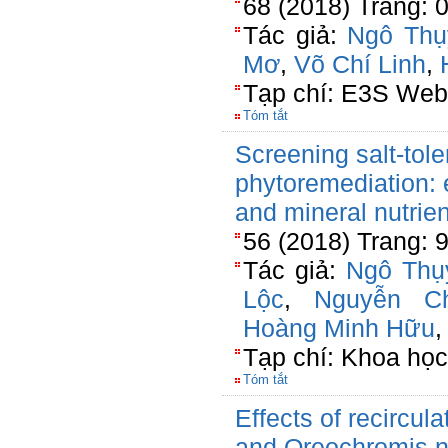
68 (2018) Trang: 
Tác giả:
Ngô Thụ
Mơ
,
Võ Chí Linh
,
Tạp chí: E3S Web
Tóm tắt
Screening salt-tole
phytoremediation: e
and mineral nutrie
56 (2018) Trang: 
Tác giả:
Ngô Thụ
Lộc
,
Nguyễn C
Hoàng Minh Hữu
Tạp chí: Khoa họ
Tóm tắt
Effects of recircula
and Oreochromis ni