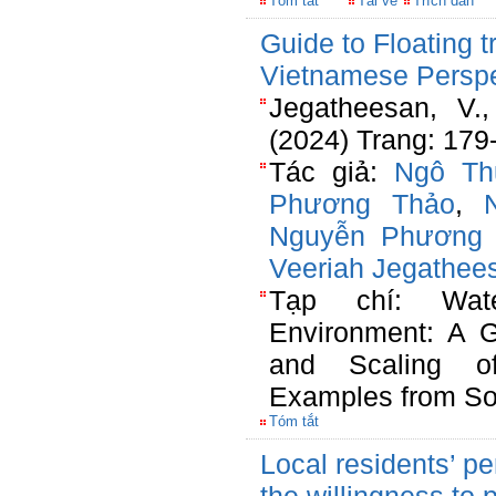
Tóm tắt
Tải về
Trích dẫn
Guide to Floating 
Vietnamese Perspe
Jegatheesan, V.,
(2024) Trang: 179
Tác giả:
Ngô Th
Phương Thảo
,
Nguyễn Phương 
Veeriah Jegathee
Tạp chí: Wat
Environment: A G
and Scaling of
Examples from So
Tóm tắt
Local residents’ pe