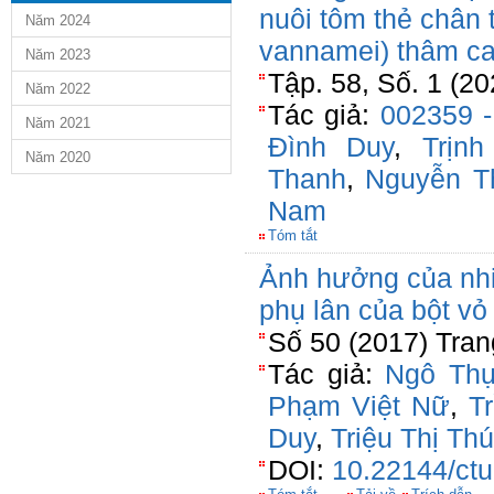
nuôi tôm thẻ chân 
Năm 2024
vannamei) thâm ca
Năm 2023
Tập. 58, Số. 1 (2
Năm 2022
Tác giả:
002359 
Năm 2021
Đình Duy
,
Trịn
Năm 2020
Thanh
,
Nguyễn T
Nam
Tóm tắt
Ảnh hưởng của nhi
phụ lân của bột vỏ
Số 50 (2017) Tran
Tác giả:
Ngô Thụ
Phạm Việt Nữ
,
T
Duy
,
Triệu Thị Thú
DOI:
10.22144/ctu