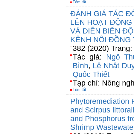
Tóm tắt
ĐÁNH GIÁ TÁC 
LÊN HOẠT ĐỘNG
VÀ DIỄN BIẾN Đ
KÊNH NỘI ĐỒNG T
382 (2020) Trang:
Tác giả:
Ngô Th
Bình
,
Lê Nhật Du
Quốc Thiết
Tạp chí: Nông ngh
Tóm tắt
Phytoremediation P
and Scirpus littora
and Phosphorus fr
Shrimp Wastewate