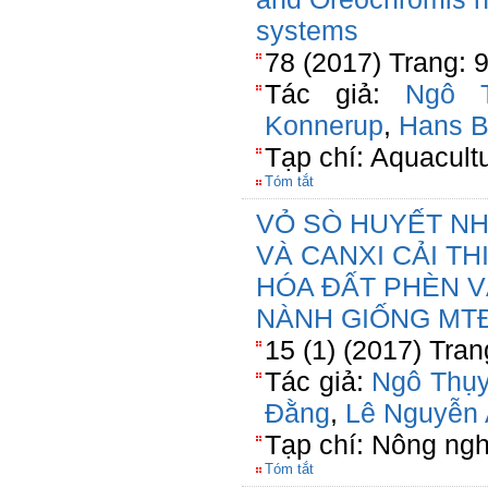
systems
78 (2017) Trang: 
Tác giả:
Ngô 
Konnerup
,
Hans B
Tạp chí: Aquacult
Tóm tắt
VỎ SÒ HUYẾT N
VÀ CANXI CẢI TH
HÓA ĐẤT PHÈN 
NÀNH GIỐNG MT
15 (1) (2017) Tran
Tác giả:
Ngô Thụy
Đằng
,
Lê Nguyễn
Tạp chí: Nông ngh
Tóm tắt