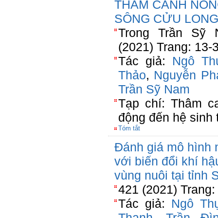
THÂM CANH NÔN
SÔNG CỬU LON
Trong Trần Sỹ
(2021) Trang: 13-
Tác giả:
Ngô Th
Thảo
,
Nguyễn Ph
Trần Sỹ Nam
Tạp chí: Thâm c
động đến hệ sinh 
Tóm tắt
Đánh giá mô hình 
với biến đổi khí h
vùng nuôi tại tỉnh
421 (2021) Trang:
Tác giả:
Ngô Th
Thanh
,
Trần Đì