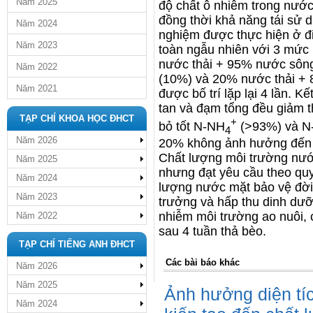
Năm 2025
độ chất ô nhiễm trong nước 
đồng thời khả năng tái sử 
Năm 2024
nghiệm được thực hiện ở điề
Năm 2023
toàn ngẫu nhiên với 3 mức
nước thải + 95% nước sôn
Năm 2022
(10%) và 20% nước thải +
Năm 2021
được bố trí lặp lại 4 lần. 
tan và đạm tổng đều giảm th
TẠP CHÍ KHOA HỌC ĐHCT
+
bỏ tốt N-NH
(>93%) và 
4
Năm 2026
20% không ảnh hưởng đến s
Chất lượng môi trường nướ
Năm 2025
nhưng đạt yêu cầu theo q
Năm 2024
lượng nước mặt bảo vệ đời 
Năm 2023
trưởng và hấp thu dinh dưỡ
nhiễm môi trường ao nuôi, 
Năm 2022
sau 4 tuần thả bèo.
TẠP CHÍ TIẾNG ANH ĐHCT
Các bài báo khác
Năm 2026
Năm 2025
Ảnh hưởng diện tí
Năm 2024