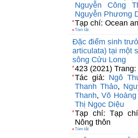
Nguyễn Công T
Nguyễn Phương 
Tạp chí: Ocean a
Tóm tắt
Đặc điểm sinh trưở
articulata) tại một
sông Cửu Long
423 (2021) Trang:
Tác giả:
Ngô Th
Thanh Thảo
,
Ngu
Thanh
,
Võ Hoàng 
Thị Ngọc Diệu
Tạp chí: Tạp ch
Nông thôn
Tóm tắt