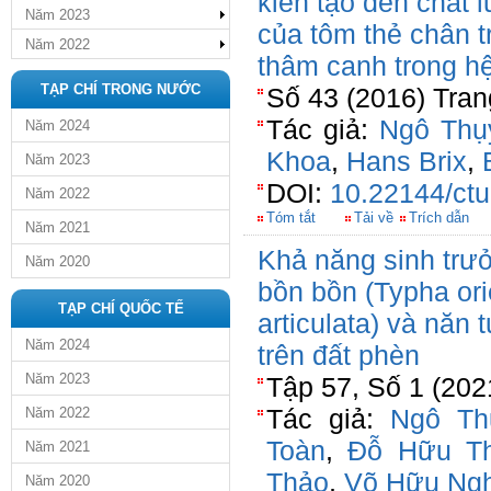
kiến tạo đến chất 
Năm 2023
của tôm thẻ chân 
Năm 2022
thâm canh trong hệ
TẠP CHÍ TRONG NƯỚC
Số 43 (2016) Tran
Tác giả:
Ngô Thụ
Năm 2024
Khoa
,
Hans Brix
,
Năm 2023
DOI:
10.22144/ctu
Năm 2022
Tóm tắt
Tải về
Trích dẫn
Năm 2021
Khả năng sinh trưở
Năm 2020
bồn bồn (Typha orie
TẠP CHÍ QUỐC TẾ
articulata) và năn t
Năm 2024
trên đất phèn
Năm 2023
Tập 57, Số 1 (202
Tác giả:
Ngô Th
Năm 2022
Toàn
,
Đỗ Hữu T
Năm 2021
Thảo
,
Võ Hữu Ngh
Năm 2020