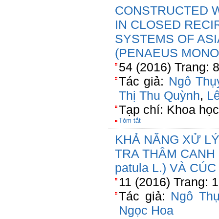
CONSTRUCTED W
IN CLOSED RECI
SYSTEMS OF ASI
(PENAEUS MONO
54 (2016) Trang: 
Tác giả:
Ngô Thụ
Thị Thu Quỳnh
,
L
Tạp chí: Khoa họ
Tóm tắt
KHẢ NĂNG XỬ LÝ
TRA THÂM CANH 
patula L.) VÀ CÚC
11 (2016) Trang: 
Tác giả:
Ngô Thụ
Ngọc Hoa