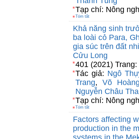
Thanh Tùng
Tạp chí: Nông ngh
Tóm tắt
Khả năng sinh trưở
ba loài cỏ Para, G
gia súc trên đất 
Cửu Long
401 (2021) Trang:
Tác giả:
Ngô Thụ
Trang
,
Võ Hoàng
Nguyễn Châu Tha
Tạp chí: Nông ngh
Tóm tắt
Factors affecting w
production in the
systems in the Me