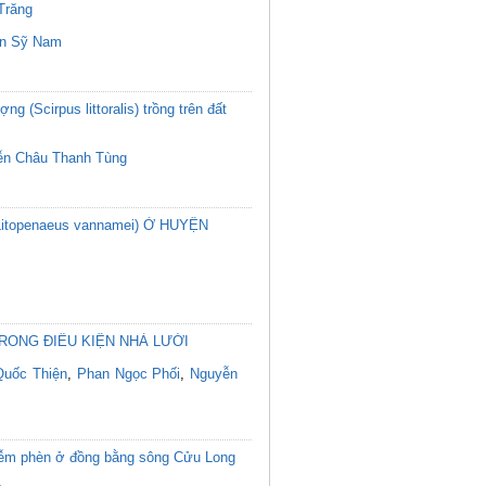
Trăng
ần Sỹ Nam
g (Scirpus littoralis) trồng trên đất
ễn Châu Thanh Tùng
penaeus vannamei) Ở HUYỆN
RONG ĐIỀU KIỆN NHÀ LƯỚI
Quốc Thiện
,
Phan Ngọc Phối
,
Nguyễn
 nhiễm phèn ở đồng bằng sông Cửu Long