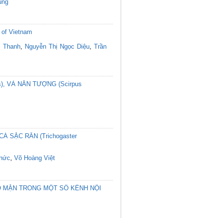
ùng
 of Vietnam
i Thanh
,
Nguyễn Thị Ngọc Diệu
,
Trần
s), VÀ NĂN TƯỢNG (Scirpus
Á SẶC RẰN (Trichogaster
Thức
,
Võ Hoàng Việt
Ộ MẶN TRONG MỘT SỐ KÊNH NỘI