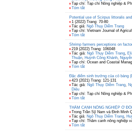
Tạp chí: Tạp chí Nông nghiệp & Ph
Tóm tắt
Potential use of Scirpus littoralis 
1 (2022) Trang: 70-80
Tác giả:
Ngô Thụy Diễm Trang
Tạp chí: Vietnam Journal of Agricu
Tóm tắt
Shrimp farmers perceptions on facto
219 (2022) Trang: 106048
Tác giả:
Ngô Thụy Diễm Trang
,
El
Thuận
,
Huỳnh Công Khánh
,
Nguyễ
Tạp chí: Ocean and Coastal Mana
Tóm tắt
Đặc điểm sinh trưởng của cỏ bàng (L
423 (2021) Trang: 121-131
Tác giả:
Ngô Thụy Diễm Trang
,
N
Diệu
Tạp chí: Tạp chí Nông nghiệp & Ph
Tóm tắt
THÂM CANH NÔNG NGHIỆP Ở Đ
Trong Trần Sỹ Nam và Đinh Minh Q
Tác giả:
Ngô Thụy Diễm Trang
,
Hu
Tạp chí: Thâm canh nông nghiệp và
Tóm tắt