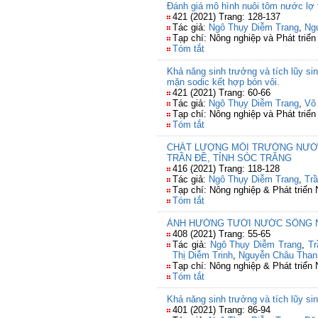
Đánh giá mô hình nuôi tôm nước lợ t
421 (2021) Trang: 128-137
Tác giả:
Ngô Thụy Diễm Trang
,
Ng
Tạp chí: Nông nghiệp và Phát triển
Tóm tắt
Khả năng sinh trưởng và tích lũy sinh
mặn sodic kết hợp bón vôi.
421 (2021) Trang: 60-66
Tác giả:
Ngô Thụy Diễm Trang
,
Võ
Tạp chí: Nông nghiệp và Phát triển
Tóm tắt
CHẤT LƯỢNG MÔI TRƯỜNG NƯỚC 
TRẦN ĐỀ, TỈNH SÓC TRĂNG
416 (2021) Trang: 118-128
Tác giả:
Ngô Thụy Diễm Trang
,
Tr
Tạp chí: Nông nghiệp & Phát triển
Tóm tắt
ẢNH HƯỞNG TƯỚI NƯỚC SÔNG NH
408 (2021) Trang: 55-65
Tác giả:
Ngô Thụy Diễm Trang
,
Tr
Thị Diễm Trinh
,
Nguyễn Châu Than
Tạp chí: Nông nghiệp & Phát triển
Tóm tắt
Khả năng sinh trưởng và tích lũy si
401 (2021) Trang: 86-94