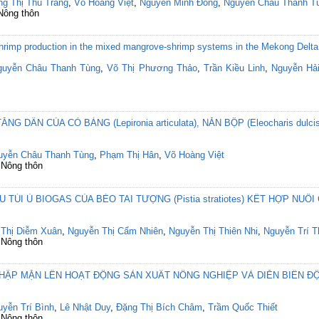
ng Thị Thu Trang
,
Võ Hoàng Việt
,
Nguyễn Minh Đông
,
Nguyễn Châu Thanh T
 Nông thôn
 shrimp production in the mixed mangrove-shrimp systems in the Mekong Delta
guyễn Châu Thanh Tùng
,
Võ Thị Phương Thảo
,
Trần Kiều Linh
,
Nguyễn Hả
 DẦN CỦA CỎ BÀNG (Lepironia articulata), NĂN BỘP (Eleocharis dulci
uyễn Châu Thanh Tùng
,
Phạm Thị Hân
,
Võ Hoàng Việt
 Nông thôn
ÚI Ủ BIOGAS CỦA BÈO TAI TƯỢNG (Pistia stratiotes) KẾT HỢP NUÔI C
 Thị Diễm Xuân
,
Nguyễn Thị Cẩm Nhiên
,
Nguyễn Thị Thiên Nhi
,
Nguyễn Trí 
 Nông thôn
HẬP MẶN LÊN HOẠT ĐỘNG SẢN XUẤT NÔNG NGHIỆP VÀ DIỄN BIẾN Đ
yễn Trí Bình
,
Lê Nhật Duy
,
Đặng Thị Bích Châm
,
Trầm Quốc Thiết
 Nông thôn