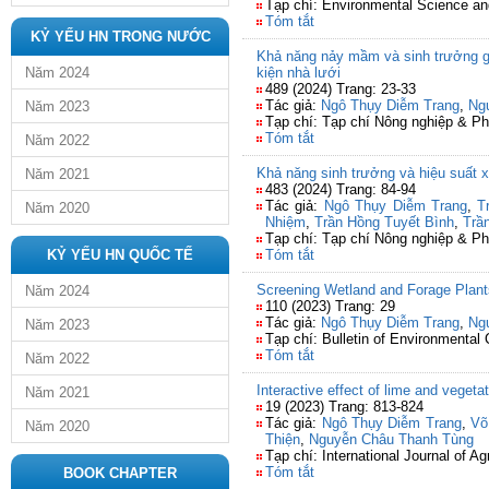
Tạp chí: Environmental Science an
Tóm tắt
KỶ YẾU HN TRONG NƯỚC
Khả năng nảy mầm và sinh trưởng gi
Năm 2024
kiện nhà lưới
489 (2024) Trang: 23-33
Tác giả:
Ngô Thụy Diễm Trang
,
Ng
Năm 2023
Tạp chí: Tạp chí Nông nghiệp & Ph
Tóm tắt
Năm 2022
Khả năng sinh trưởng và hiệu suất xử
Năm 2021
483 (2024) Trang: 84-94
Tác giả:
Ngô Thụy Diễm Trang
,
T
Năm 2020
Nhiệm
,
Trần Hồng Tuyết Bình
,
Trầ
Tạp chí: Tạp chí Nông nghiệp & Ph
KỶ YẾU HN QUỐC TẾ
Tóm tắt
Screening Wetland and Forage Plants
Năm 2024
110 (2023) Trang: 29
Tác giả:
Ngô Thụy Diễm Trang
,
Ng
Năm 2023
Tạp chí: Bulletin of Environmental
Tóm tắt
Năm 2022
Interactive effect of lime and vegetat
Năm 2021
19 (2023) Trang: 813-824
Tác giả:
Ngô Thụy Diễm Trang
,
Võ
Năm 2020
Thiện
,
Nguyễn Châu Thanh Tùng
Tạp chí: International Journal of Ag
Tóm tắt
BOOK CHAPTER