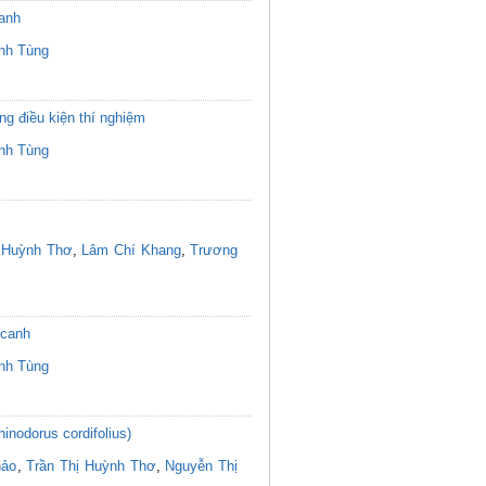
canh
nh Tùng
g điều kiện thí nghiệm
nh Tùng
ị Huỳnh Thơ
,
Lâm Chí Khang
,
Trương
 canh
nh Tùng
inodorus cordifolius)
hảo
,
Trần Thị Huỳnh Thơ
,
Nguyễn Thị