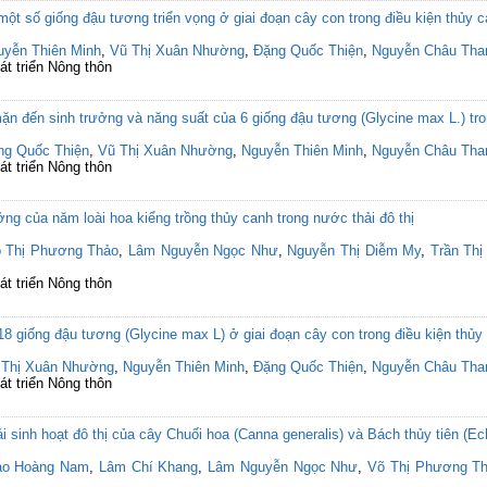
t số giống đậu tương triển vọng ở giai đoạn cây con trong điều kiện thủy 
uyễn Thiên Minh
,
Vũ Thị Xuân Nhường
,
Đặng Quốc Thiện
,
Nguyễn Châu Tha
át triển Nông thôn
 đến sinh trưởng và năng suất của 6 giống đậu tương (Glycine max L.) tron
ng Quốc Thiện
,
Vũ Thị Xuân Nhường
,
Nguyễn Thiên Minh
,
Nguyễn Châu Tha
át triển Nông thôn
ng của năm loài hoa kiểng trồng thủy canh trong nước thải đô thị
 Thị Phương Thảo
,
Lâm Nguyễn Ngọc Như
,
Nguyễn Thị Diễm My
,
Trần Th
át triển Nông thôn
8 giống đậu tương (Glycine max L) ở giai đoạn cây con trong điều kiện thủy
 Thị Xuân Nhường
,
Nguyễn Thiên Minh
,
Đặng Quốc Thiện
,
Nguyễn Châu Tha
át triển Nông thôn
 sinh hoạt đô thị của cây Chuối hoa (Canna generalis) và Bách thủy tiên (Ech
ào Hoàng Nam
,
Lâm Chí Khang
,
Lâm Nguyễn Ngọc Như
,
Võ Thị Phương T