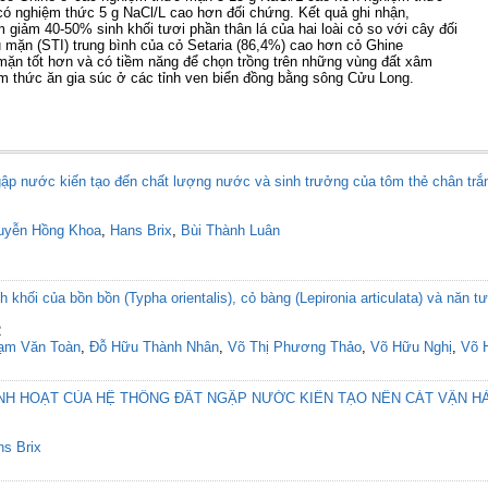
 có nghiệm thức 5 g NaCl/L cao hơn đối chứng. Kết quả ghi nhận,
 giảm 40-50% sinh khối tươi phần thân lá của hai loài cỏ so với cây đối
u mặn (STI) trung bình của cỏ Setaria (86,4%) cao hơn cỏ Ghine
mặn tốt hơn và có tiềm năng để chọn trồng trên những vùng đất xâm
m thức ăn gia súc ở các tỉnh ven biển đồng bằng sông Cửu Long.
gập nước kiến tạo đến chất lượng nước và sinh trưởng của tôm thẻ chân tr
uyễn Hồng Khoa
,
Hans Brix
,
Bùi Thành Luân
 khối của bồn bồn (Typha orientalis), cỏ bàng (Lepironia articulata) và năn tượn
2
ạm Văn Toàn
,
Đỗ Hữu Thành Nhân
,
Võ Thị Phương Thảo
,
Võ Hữu Nghị
,
Võ 
INH HOẠT CỦA HỆ THỐNG ĐẤT NGẬP NƯỚC KIẾN TẠO NỀN CÁT VẬN H
s Brix