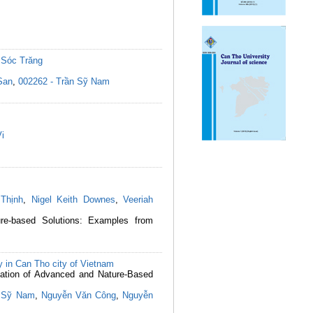
 Sóc Trăng
San
,
002262 - Trần Sỹ Nam
Vi
Thịnh
,
Nigel Keith Downes
,
Veeriah
re-based Solutions: Examples from
dy in Can Tho city of Vietnam
ication of Advanced and Nature-Based
 Sỹ Nam
,
Nguyễn Văn Công
,
Nguyễn