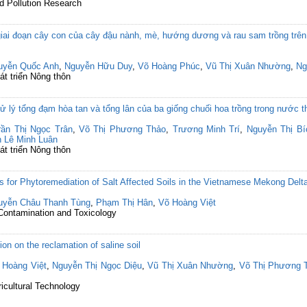
d Pollution Research
ai đoạn cây con của cây đậu nành, mè, hướng dương và rau sam trồng trên 
uyễn Quốc Anh
,
Nguyễn Hữu Duy
,
Võ Hoàng Phúc
,
Vũ Thị Xuân Nhường
,
Ng
át triển Nông thôn
 lý tổng đạm hòa tan và tổng lân của ba giống chuối hoa trồng trong nước th
rần Thị Ngọc Trân
,
Võ Thị Phương Thảo
,
Trương Minh Trí
,
Nguyễn Thị B
n Lê Minh Luân
át triển Nông thôn
 for Phytoremediation of Salt Affected Soils in the Vietnamese Mekong Delt
uyễn Châu Thanh Tùng
,
Phạm Thị Hân
,
Võ Hoàng Việt
 Contamination and Toxicology
ion on the reclamation of saline soil
 Hoàng Việt
,
Nguyễn Thị Ngọc Diệu
,
Vũ Thị Xuân Nhường
,
Võ Thị Phương 
ricultural Technology