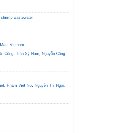
eg shrimp wastewater
a Mau, Vietnam
ăn Công
,
Trần Sỹ Nam
,
Nguyễn Công
iệt
,
Phạm Việt Nữ
,
Nguyễn Thị Ngọc