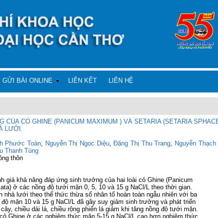
GỬI BÀI ONLINE
LIÊN KẾT
LIÊN HỆ
 CỦA CỎ GHINE (PANICUM MAXIMUM ) VÀ SETARIA (SETARIA SPHAC
À LƯỚI
nh Phước Toàn
,
Nguyễn Thị Ngọc Diệu
,
Đặng Thị Thu Trang
,
Nguyễn Thạch
u Thanh Tùng
ông thôn
 giá khả năng đáp ứng sinh trưởng của hai loài cỏ Ghine (Panicum
ata) ở các nồng độ tưới mặn 0, 5, 10 và 15 g NaCl/L theo thời gian.
n nhà lưới theo thể thức thừa số nhân tố hoàn toàn ngẫu nhiên với ba
g độ mặn 10 và 15 g NaCl/L đã gây suy giảm sinh trưởng và phát triển
cây, chiều dài lá, chiều rộng phiến lá giảm khi tăng nồng độ tưới mặn.
lá cỏ Ghine ở các nghiệm thức mặn 5-15 g NaCl/L cao hơn nghiệm thức