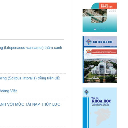
ắng (Litopenaeus vannamei) thâm canh
g (Scirpus littoralis) trồng trên đất
Hoàng Việt
ÀNH VỚI MỨC TẢI NẠP THỦY LỰC