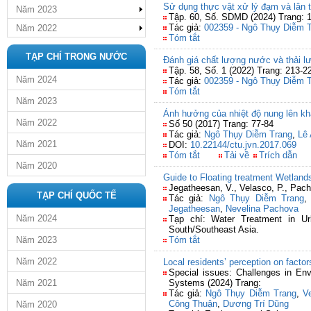
Sử dụng thực vật xử lý đạm và lân t
Năm 2023
Tập. 60, Số. SDMD (2024) Trang: 
Tác giả:
002359 - Ngô Thụy Diễm 
Năm 2022
Tóm tắt
TẠP CHÍ TRONG NƯỚC
Đánh giá chất lượng nước và thải l
Tập. 58, Số. 1 (2022) Trang: 213-2
Năm 2024
Tác giả:
002359 - Ngô Thụy Diễm 
Tóm tắt
Năm 2023
Ảnh hưởng của nhiệt độ nung lên kh
Năm 2022
Số 50 (2017) Trang: 77-84
Tác giả:
Ngô Thụy Diễm Trang
,
Lê
Năm 2021
DOI:
10.22144/ctu.jvn.2017.069
Tóm tắt
Tải về
Trích dẫn
Năm 2020
Guide to Floating treatment Wetlan
Jegatheesan, V., Velasco, P., Pach
TẠP CHÍ QUỐC TẾ
Tác giả:
Ngô Thụy Diễm Trang
Jegatheesan
,
Nevelina Pachova
Năm 2024
Tạp chí: Water Treatment in Ur
South/Southeast Asia.
Năm 2023
Tóm tắt
Năm 2022
Local residents’ perception on facto
Special issues: Challenges in En
Năm 2021
Systems (2024) Trang:
Tác giả:
Ngô Thụy Diễm Trang
,
V
Công Thuận
,
Dương Trí Dũng
Năm 2020