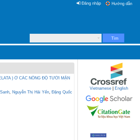
Đăng nhập
Hướng dẫn
Tìm
ELATA ) Ở CÁC NỒNG ĐỘ TƯỚI MẶN
Vietnamese
|
English
 Sanh
,
Nguyễn Thị Hải Yến
,
Đặng Quốc