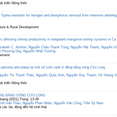
át triển Nông thôn
and Typha orientalis for nitrogen and phosphorus removal from intensive whitel
lture & Rural Development
rs affecting shrimp productivity in integrated mangrove-shrimp systems in C
izabeth C. Ashton
,
Nguyễn Châu Thanh Tùng
,
Nguyễn Hải Thanh
,
Nguyễn V
n Phương Duy
,
Nguyễn Nhật Trường
gement
epironia articulata) tại một số sinh cảnh ở đồng bằng sông Cửu Long
guyễn Thị Thanh Thảo
,
Nguyễn Quốc Anh
,
Nguyễn Duy Thanh
,
Võ Hoàng V
át triển Nông thôn
ỒNG BẰNG SÔNG CỬU LONG
uang (2021) Trang: 13-39
ỳnh Văn Thảo
,
Nguyễn Phan Nhân
,
Nguyễn Văn Công
,
Trần Sỹ Nam
 các tác động đến hệ sinh thái