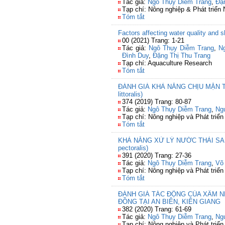
Tác giả:
Ngô Thụy Diễm Trang
,
Đặ
Tạp chí: Nông nghiệp & Phát triển
Tóm tắt
Factors affecting water quality and
00 (2021) Trang: 1-21
Tác giả:
Ngô Thụy Diễm Trang
,
N
Đình Duy
,
Đặng Thị Thu Trang
Tạp chí: Aquaculture Research
Tóm tắt
ĐÁNH GIÁ KHẢ NĂNG CHỊU MẶN TĂNG
littoralis)
374 (2019) Trang: 80-87
Tác giả:
Ngô Thụy Diễm Trang
,
Ng
Tạp chí: Nông nghiệp và Phát triển
Tóm tắt
KHẢ NĂNG XỬ LÝ NƯỚC THẢI SAU T
pectoralis)
391 (2020) Trang: 27-36
Tác giả:
Ngô Thụy Diễm Trang
,
Võ
Tạp chí: Nông nghiệp và Phát triển
Tóm tắt
ĐÁNH GIÁ TÁC ĐỘNG CỦA XÂM N
ĐỒNG TẠI AN BIÊN, KIÊN GIANG
382 (2020) Trang: 61-69
Tác giả:
Ngô Thụy Diễm Trang
,
Ngu
Tạp chí: Nông nghiệp và Phát triển