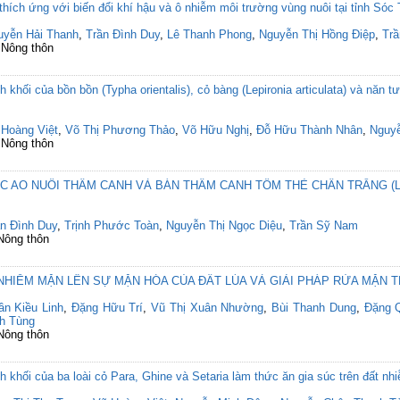
hích ứng với biến đổi khí hậu và ô nhiễm môi trường vùng nuôi tại tỉnh Sóc 
uyễn Hải Thanh
,
Trần Đình Duy
,
Lê Thanh Phong
,
Nguyễn Thị Hồng Điệp
,
Tr
 Nông thôn
 khối của bồn bồn (Typha orientalis), cỏ bàng (Lepironia articulata) và năn tượn
 Hoàng Việt
,
Võ Thị Phương Thảo
,
Võ Hữu Nghị
,
Đỗ Hữu Thành Nhân
,
Nguy
 Nông thôn
AO NUÔI THÂM CANH VÀ BÁN THÂM CANH TÔM THẺ CHÂN TRẮNG (Lito
ần Đình Duy
,
Trịnh Phước Toàn
,
Nguyễn Thị Ngọc Diệu
,
Trần Sỹ Nam
 Nông thôn
IỄM MẶN LÊN SỰ MẶN HÓA CỦA ĐẤT LÚA VÀ GIẢI PHÁP RỬA MẶN T
ần Kiều Linh
,
Đặng Hữu Trí
,
Vũ Thị Xuân Nhường
,
Bùi Thanh Dung
,
Đặng 
h Tùng
 Nông thôn
nh khối của ba loài cỏ Para, Ghine và Setaria làm thức ăn gia súc trên đất