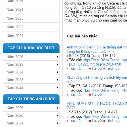
Năm 2025
đối chứng, trong khi ở cỏ Setaria chỉ
nồng độ mặn 10 và 15 g NaCl/L đã làm
Năm 2024
chứng (0 g NaCl/L). Chỉ số chống chị
(74,6%), minh chứng cỏ Setaria chịu 
Năm 2023
nhập mặn phục vụ cho sản xuất cỏ là
Năm 2022
Năm 2021
Các bài báo khác
Ảnh hưởng diện tích hệ thống đất n
TẠP CHÍ KHOA HỌC ĐHCT
trong hệ thống tuần hoàn kín
Số 43 (2016) Trang: 116-124
Năm 2026
Tác giả:
Ngô Thụy Diễm Trang
,
Ng
DOI:
10.22144/ctu.jvn.2016.058
Năm 2025
Tóm tắt
Tải về
Trích dẫn
Năm 2024
Khả năng sinh trưởng và tích lũy sinh
Năm 2023
phèn
Tập 57, Số 1 (2021) Trang: 152-16
Năm 2022
Tác giả:
Ngô Thụy Diễm Trang
,
Ph
Tóm tắt
Tải về
TẠP CHÍ TIẾNG ANH ĐHCT
HIỆU SUẤT XỬ LÝ NƯỚC THẢI S
Năm 2026
CAO
Số 21b (2012) Trang: 161-171
Năm 2025
Tác giả:
Ngô Thụy Diễm Trang
,
Han
Tóm tắt
Tải về
Trích dẫn
Năm 2024