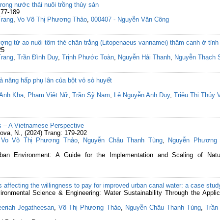
rong nước thải nuôi trồng thủy sản
177-189
Trang
,
Vo Võ Thị Phương Thảo
,
000407 - Nguyễn Văn Công
ượng từ ao nuôi tôm thẻ chân trắng (Litopenaeus vannamei) thâm canh ở tỉnh
25
Trang
,
Trần Đình Duy
,
Trịnh Phước Toàn
,
Nguyễn Hải Thanh
,
Nguyễn Thạch 
ả năng hấp phụ lân của bột vỏ sò huyết
 Anh Kha
,
Phạm Việt Nữ
,
Trần Sỹ Nam
,
Lê Nguyễn Anh Duy
,
Triệu Thị Thúy 
ds – A Vietnamese Perspective
ova, N., (2024) Trang: 179-202
,
Vo Võ Thị Phương Thảo
,
Nguyễn Châu Thanh Tùng
,
Nguyễn Phương 
ban Environment: A Guide for the Implementation and Scaling of Natu
rs affecting the willingness to pay for improved urban canal water: a case stu
vironmental Science & Engineering: Water Sustainability Through the Appl
eeriah Jegatheesan
,
Võ Thị Phương Thảo
,
Nguyễn Châu Thanh Tùng
,
Trần