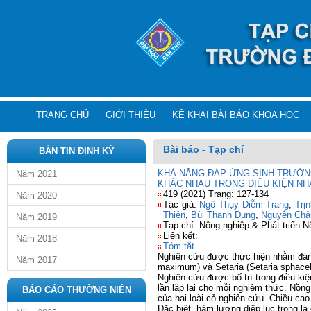
TRANG CHỦ
GIỚI THIỆU
KÊ KHAI BÀI BÁO KHOA HỌC
Bài báo - Tạp chí
BẢN TIN ĐỊNH KỲ
KHẢ NĂNG ĐÁP ỨNG SINH TRƯỞNG
Năm 2021
KHÁC NHAU TRONG ĐIỀU KIỆN NH
419 (2021) Trang: 127-134
Năm 2020
Tác giả:
Ngô Thụy Diễm Trang
,
Trị
Thiện
,
Bùi Thanh Dung
,
Nguyễn Châ
Năm 2019
Tạp chí: Nông nghiệp & Phát triển N
Liên kết:
Năm 2018
Tóm tắt
Nghiên cứu được thực hiện nhằm đánh
Năm 2017
maximum) và Setaria (Setaria sphacel
Nghiên cứu được bố trí trong điều kiệ
lần lặp lại cho mỗi nghiệm thức. Nồn
BÁO CÁO THƯỜNG NIÊN
của hai loài cỏ nghiên cứu. Chiều cao 
Đặc biệt, hàm lượng diệp lục trong 